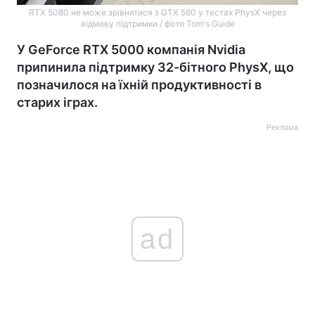
RTX 5080 не може зрівнятися з GTX 580 у тестах PhysX через
відмову підтримки / фото Tom's Guide
У GeForce RTX 5000 компанія Nvidia
припинила підтримку 32-бітного PhysX, що
позначилося на їхній продуктивності в
старих іграх.
Реклама
ad