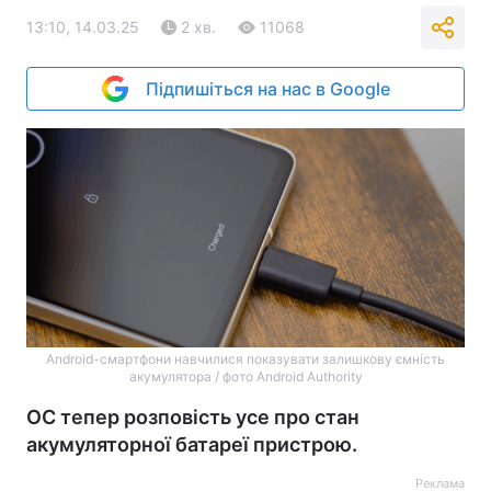
13:10, 14.03.25
2 хв.
11068
Підпишіться на нас в Google
Android-смартфони навчилися показувати залишкову ємність
акумулятора / фото Android Authority
ОС тепер розповість усе про стан
акумуляторної батареї пристрою.
Реклама