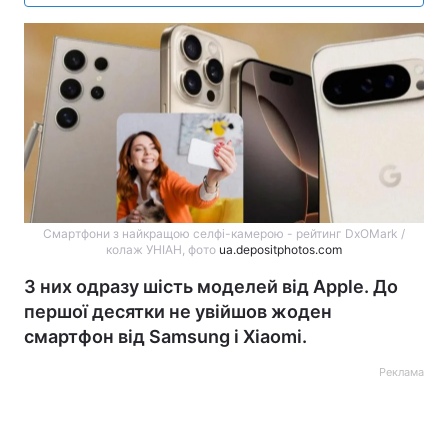
Смартфони з найкращою селфі-камерою - рейтинг DxOMark /
колаж УНІАН, фото
ua.depositphotos.com
З них одразу шість моделей від Apple. До
першої десятки не увійшов жоден
смартфон від Samsung і Xiaomi.
Реклама