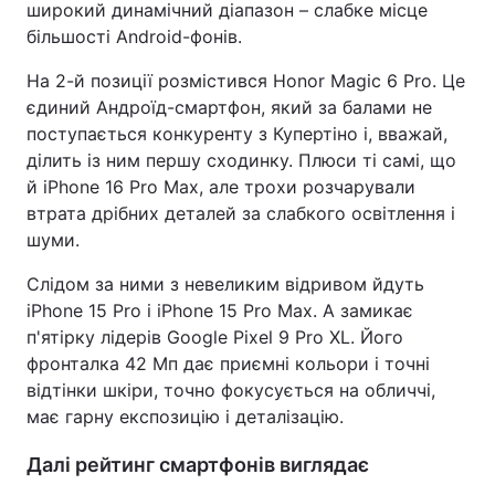
широкий динамічний діапазон – слабке місце
більшості Android-фонів.
На 2-й позиції розмістився Honor Magic 6 Pro. Це
єдиний Андроїд-смартфон, який за балами не
поступається конкуренту з Купертіно і, вважай,
ділить із ним першу сходинку. Плюси ті самі, що
й iPhone 16 Pro Max, але трохи розчарували
втрата дрібних деталей за слабкого освітлення і
шуми.
Слідом за ними з невеликим відривом йдуть
iPhone 15 Pro і iPhone 15 Pro Max. А замикає
п'ятірку лідерів Google Pixel 9 Pro XL. Його
фронталка 42 Мп дає приємні кольори і точні
відтінки шкіри, точно фокусується на обличчі,
має гарну експозицію і деталізацію.
Далі рейтинг смартфонів виглядає