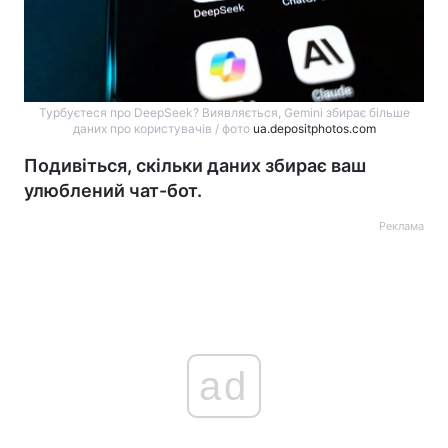
Турбуєтеся про DeepSeek? Виявляється, Gemini збирає більше
даних про користувачів / фото
ua.depositphotos.com
Подивіться, скільки даних збирає ваш
улюблений чат-бот.
Реклама
ad