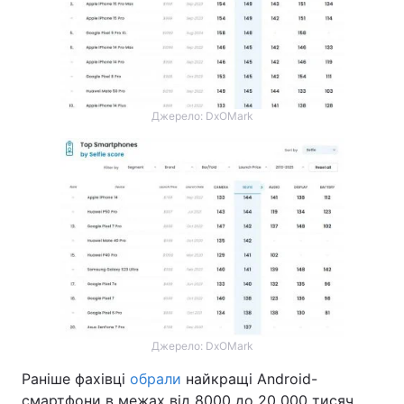
Джерело: DxOMark
Джерело: DxOMark
Раніше фахівці
обрали
найкращі Android-
смартфони в межах від 8000 до 20 000 тисяч