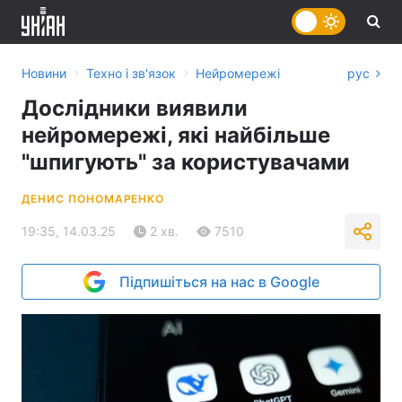
›
›
Новини
Техно і зв'язок
Нейромережі
рус
Дослідники виявили
нейромережі, які найбільше
"шпигують" за користувачами
ДЕНИС ПОНОМАРЕНКО
19:35, 14.03.25
2 хв.
7510
Підпишіться на нас в Google