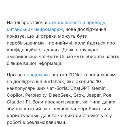
На тлі зростаючої
стурбованості з приводу
Головна
Війна
китайських нейромереж
, нове дослідження
показує, що ці страхи можуть бути
Україна
Політика
перебільшеними – принаймні, коли йдеться про
конфіденційність даних. Деякі популярні
Економіка
Світ
американські чат-боти ШІ можуть збирати навіть
Спорт
Наука
більше вашої інформації.
Про це
Техно і зв'язок
повідомляє
портал ZDNet із посиланням
Лайт
на дослідження Surfshark, яке охопило 10
Зброя
Інциденти
найпопулярніших чат-ботів: ChatGPT, Gemini,
Copilot, Perplexity, DeepSeek, Grok, Jasper, Poe,
Здоров'я
Туризм
Claude і Pi. Вони проаналізували, які типи даних
збирає кожний застосунок, чи обробляються
Цікавинки
Погода
користувацькі дані та чи використовують їх у
роботі з рекламодавцями.
Екологія
Регіони