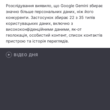
Розслідування виявило, що Google Gemini збирає
Лонгріди
значно більше персональних даних, ніж його
конкуренти. Застосунок збирає 22 з 35 типів
користувацьких даних, включно з
Відео з Youtube
Статті
висококонфіденційними даними, як-от
Інтерв'ю
Думки
геолокація, особистий контент, список контактів
пристрою та історія переглядів.
Архів
Вакансії
ВІДЕО ДНЯ
Контакти
Послуги