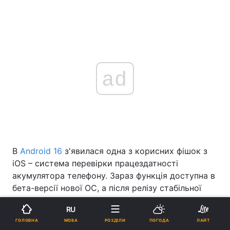
ad
В
Android 16
з'явилася одна з корисних фішок з
iOS – система перевірки працездатності
акумулятора телефону. Зараз функція доступна в
бета-версії нової ОС, а після релізу стабільної
версії влітку стане доступною всім.
RU
Усі знають, що в процесі експлуатації ємність
МОВА
ГОЛОВНА
РОЗДІЛИ
ПОГОДА
ЛАЙТ