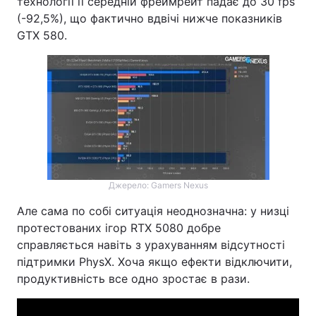
технології її середній фреймрейт падає до 30 fps
(-92,5%), що фактично вдвічі нижче показників
GTX 580.
Джерело: Gamers Nexus
Але сама по собі ситуація неоднозначна: у низці
протестованих ігор RTX 5080 добре
справляється навіть з урахуванням відсутності
підтримки PhysX. Хоча якщо ефекти відключити,
продуктивність все одно зростає в рази.