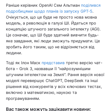
Раніше керівник OpenAI Сем Альтман
поділився
подробицями щодо планів із запуску GPT-5
.
Очікується, що це буде не просто нова мовна
модель, а революція в галузі ШІ. Йдеться про
концепцію штучного загального інтелекту (AGI).
Це означає, що ШІ буде здатний вивчити будь-
яке завдання, які люди зможуть придумати. Це
зробить його таким, що не відрізняється від
людини.
Тоді як Ілон Маск
представив
третю версію чат-
бота – Grok 3, назвавши її "найрозумнішим
штучним інтелектом на Землі". Рання версія нової
моделі перевершує ChatGPT, DeepSeek та інші
рішення від конкурентів у всіх ключових тестах,
включно з математикою, наукою та
програмуванням.
Вас також можуть зацікавити новини: