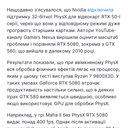
Нещодавно з'ясувалося, що Nvidia
відключила
підтримку 32-бітної PhysX для відеокарт RTX 50-ї
серії, через що вони у відповідному режимі дуже
програють старішим карткам. Автори YouTube-
каналу Gamers Nexus вирішили оцінити масштаб
проблеми і порівняли RTX 5080, зокрема з GTX
580, що вийшла в далекому 2010 році.
Результати показали, що при ввімкненому PhysX
вся обробка фізичних ефектів лягає на процесор,
яким у цьому тесті виступав Ryzen 7 9800X3D. У
таких умовах GeForce RTX 5080 втрачає
продуктивність настільки сильно, що в деяких
іграх GTX 580 виявляється швидшою, особливо
якщо використовує GPU для обробки PhysX.
Наприклад, у грі Mafia II без PhysX RTX 5080
видає понад 400 fps. Однак після активації