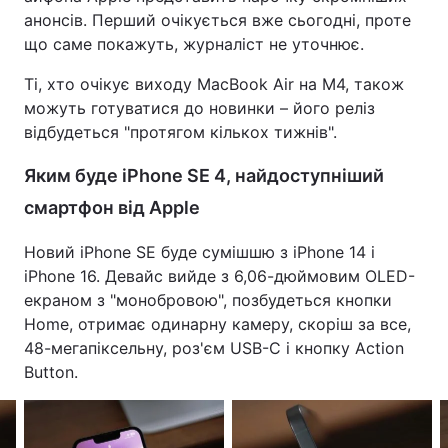
анонсів. Перший очікується вже сьогодні, проте
що саме покажуть, журналіст не уточнює.
Ті, хто очікує виходу MacBook Air на M4, також
можуть готуватися до новинки – його реліз
відбудеться "протягом кількох тижнів".
Яким буде iPhone SE 4, найдоступніший
смартфон від Apple
Новий iPhone SE буде сумішшю з iPhone 14 і
iPhone 16. Девайс вийде з 6,06-дюймовим OLED-
екраном з "монобровою", позбудеться кнопки
Home, отримає одинарну камеру, скоріш за все,
48-мегапіксельну, роз'єм USB-C і кнопку Action
Button.