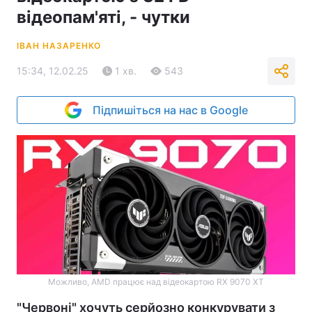
відеопам'яті, - чутки
ІВАН НАЗАРЕНКО
15:34, 12.02.25
1 хв.
543
Підпишіться на нас в Google
Можливо, AMD працює над відеокартою RX 9070 XT
"Червоні" хочуть серйозно конкурувати з