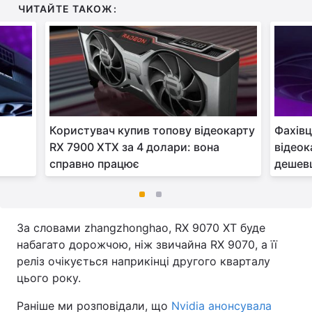
ЧИТАЙТЕ ТАКОЖ:
Користувач купив топову відеокарту
Фахівц
RX 7900 XTX за 4 долари: вона
відеок
справно працює
дешев
За словами zhangzhonghao, RX 9070 XT буде
набагато дорожчою, ніж звичайна RX 9070, а її
реліз очікується наприкінці другого кварталу
цього року.
Раніше ми розповідали, що
Nvidia анонсувала