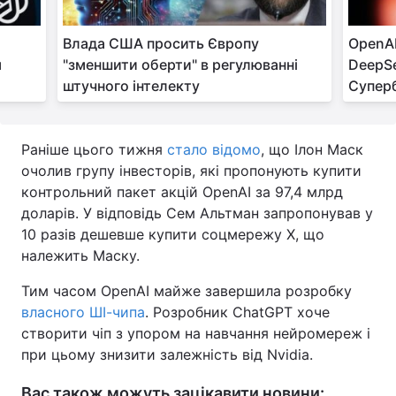
и
Влада США просить Європу
OpenA
я
"зменшити оберти" в регулюванні
DeepSe
штучного інтелекту
Суперб
Раніше цього тижня
стало відомо
, що Ілон Маск
очолив групу інвесторів, які пропонують купити
контрольний пакет акцій OpenAI за 97,4 млрд
доларів. У відповідь Сем Альтман запропонував у
10 разів дешевше купити соцмережу Х, що
належить Маску.
Тим часом OpenAI майже завершила розробку
власного ШІ-чипа
. Розробник ChatGPT хоче
створити чіп з упором на навчання нейромереж і
при цьому знизити залежність від Nvidia.
Вас також можуть зацікавити новини: