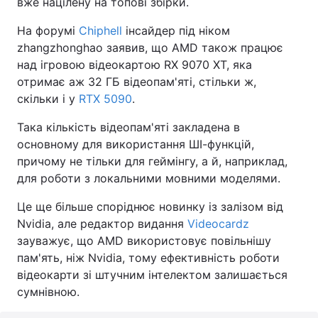
вже націлену на топові збірки.
На форумі
Chiphell
інсайдер під ніком
zhangzhonghao заявив, що AMD також працює
над ігровою відеокартою RX 9070 XT, яка
отримає аж 32 ГБ відеопам'яті, стільки ж,
скільки і у
RTX 5090
.
Така кількість відеопам'яті закладена в
основному для використання ШІ-функцій,
причому не тільки для геймінгу, а й, наприклад,
для роботи з локальними мовними моделями.
Це ще більше споріднює новинку із залізом від
Nvidia, але редактор видання
Videocardz
зауважує, що AMD використовує повільнішу
пам'ять, ніж Nvidia, тому ефективність роботи
відеокарти зі штучним інтелектом залишається
сумнівною.