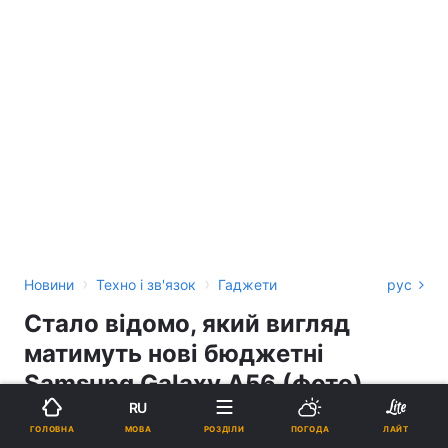
›
›
Новини
Техно і зв'язок
Гаджети
рус
Стало відомо, який вигляд
матимуть нові бюджетні
Samsung Galaxy A56 (фото)
RU
ІВАН НАЗАРЕНКО
МОВА
ГОЛОВНА
РОЗДІЛИ
ПОГОДА
ЛАЙТ