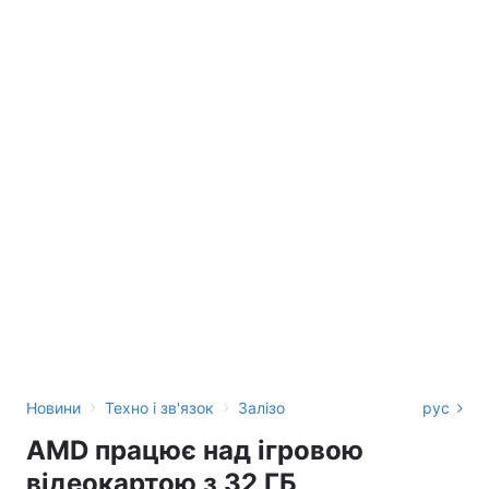
›
›
Новини
Техно і зв'язок
Залізо
рус
AMD працює над ігровою
відеокартою з 32 ГБ