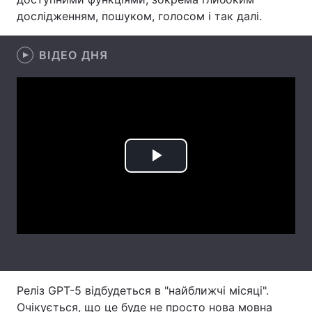
дослідженням, пошуком, голосом і так далі.
Лонгріди
ВІДЕО ДНЯ
Відео з Youtube
Статті
Інтерв'ю
Думки
Архів
Вакансії
Контакти
Play
Послуги
Video
Реліз GPT-5 відбудеться в "найближчі місяці".
Очікується, що це буде не просто нова мовна