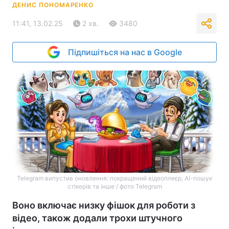
ДЕНИС ПОНОМАРЕНКО
11:41, 13.02.25
2 хв.
3480
Підпишіться на нас в Google
Telegram випустив оновлення: покращений відеоплеєр, АІ-пошук
стікерів та інше / фото Telegram
Воно включає низку фішок для роботи з
відео, також додали трохи штучного