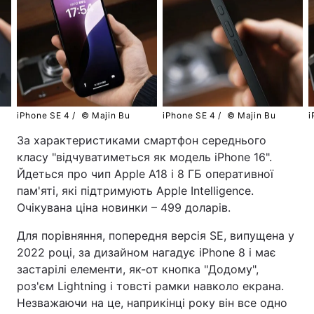
iPhone SE 4 /
© Majin Bu
iPhone SE 4 /
© Majin Bu
i
За характеристиками смартфон середнього
класу "відчуватиметься як модель iPhone 16".
Йдеться про чип Apple A18 і 8 ГБ оперативної
пам'яті, які підтримують Apple Intelligence.
Очікувана ціна новинки – 499 доларів.
Для порівняння, попередня версія SE, випущена у
2022 році, за дизайном нагадує iPhone 8 і має
застарілі елементи, як-от кнопка "Додому",
роз'єм Lightning і товсті рамки навколо екрана.
Незважаючи на це, наприкінці року він все одно