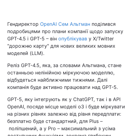
Гендиректор
OpenAI Сем Альтман
поділився
Головна
Війна
подробицями про плани компанії щодо запуску
GPT-4.5 і GPT-5 – він
опублікував
у X/Twitter
Україна
Політика
"дорожню карту" для нових великих мовних
моделей (LLM).
Економіка
Світ
Реліз GPT-4.5, яка, за словами Альтмана, стане
Спорт
Наука
останньою нелінійною міркуючою моделлю,
відбудеться найближчими тижнями. Далі
Техно і зв'язок
Лайт
компанія буде активно працювати над GPT-5.
Зброя
Інциденти
GPT-5, яку інтегрують як у ChatGPT, так і в API
OpenAI, посяде місце моделі o3 і буде міркувати
Здоров'я
Туризм
на різних рівнях залежно від рівня передплати:
Цікавинки
Погода
безплатно буде стандартний, для Plus –
поліпшений, а у Pro – максимальний з усіма
Екологія
Регіони
доступними функціями, зокрема глибоким