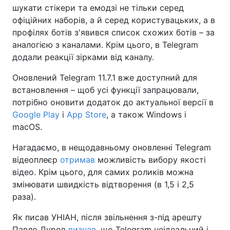
шукати стікери та емодзі не тільки серед
офіційних наборів, а й серед користувацьких, а в
профілях ботів з'явився список схожих ботів – за
аналогією з каналами. Крім цього, в Telegram
додали реакції зірками від каналу.
Оновлений Telegram 11.7.1 вже доступний для
встановлення – щоб усі функції запрацювали,
потрібно оновити додаток до актуальної версії в
Google Play
і
App Store
, а також Windows і
macOS.
Нагадаємо, в нещодавньому оновленні Telegram
відеоплеєр
отримав
можливість вибору якості
відео. Крім цього, для самих роликів можна
змінювати швидкість відтворення (в 1,5 і 2,5
раза).
Як писав УНІАН, після звільнення з-під арешту
Павло Дуров
визнав
, що Telegram неідеальний і