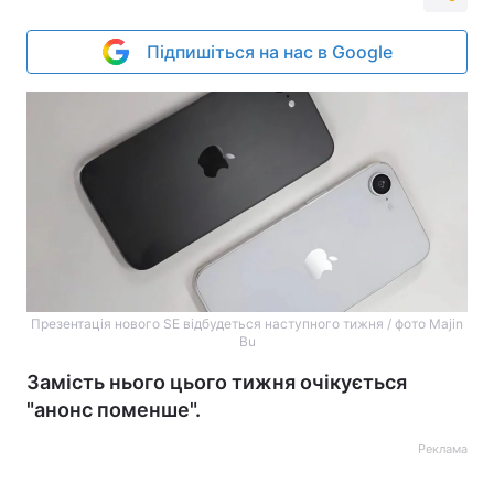
Підпишіться на нас в Google
Презентація нового SE відбудеться наступного тижня / фото Majin
Bu
Замість нього цього тижня очікується
"анонс поменше".
Реклама