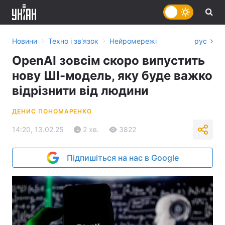
›
›
Новини
Техно і зв'язок
Нейромережі
рус
OpenAI зовсім скоро випустить
нову ШІ-модель, яку буде важко
відрізнити від людини
ДЕНИС ПОНОМАРЕНКО
14:20, 13.02.25
2 хв.
3822
Підпишіться на нас в Google