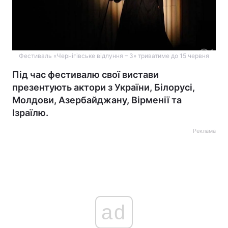
Фестиваль «Чернігівське відлуння – 3» триватиме до 15 червня
Під час фестивалю свої вистави
презентують актори з України, Білорусі,
Молдови, Азербайджану, Вірменії та
Ізраїлю.
Реклама
ad