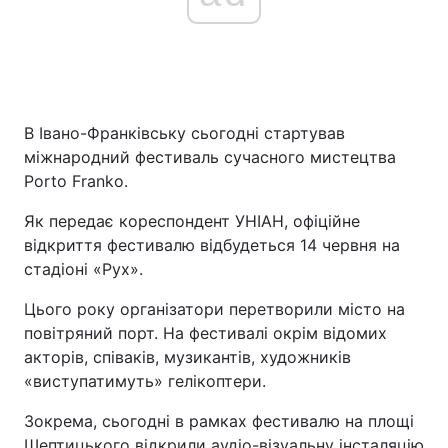
Головна
Війна
Україна
Політика
В Івано-Франківську сьогодні стартував
міжнародний фестиваль сучасного мистецтва
Економіка
Світ
Porto Franko.
Спорт
Наука
Як передає кореспондент УНІАН, офіційне
відкриття фестивалю відбудеться 14 червня на
Техно і зв'язок
Лайт
стадіоні «Рух».
Зброя
Інциденти
Цього року організатори перетворили місто на
повітряний порт. На фестивалі окрім відомих
Здоров'я
Туризм
акторів, співаків, музикантів, художників
«виступатимуть» гелікоптери.
Цікавинки
Погода
Зокрема, сьогодні в рамках фестивалю на площі
Екологія
Регіони
Шептицького відкрили аудіо-візуальну інсталяцію