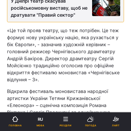
У Дніпрі театр скасував
російськомовну виставу, щоб не
дратувати "Правий сектор"
«Це той прояв театру, що теж потрібен. Це теж
формує нову українську націю, яка рухається у
бік Європи», - зазначив художній керівник –
головний режисер Чернігівського драмтеатру
Андрій Бакіров. Директор драмтеатру Сергій
Мойсієнко традиційно оголосив про офіційне
відкриття фестивалю моновистав «Чернігівське
відлуння – 3».
Відкрила фестиваль моновистава народної
артистки України Тетяни Крижанівської
«Елеонора» – сценічна композиція Романа
Віктюка і Сергія Проскурні за однойменною
п’єсою Ґіґо Де К‘яра (Черкаський музично-
RU
драматичний театр імені Шевченка). Також
МОВА
ГОЛОВНА
РОЗДІЛИ
ПОГОДА
ЛАЙТ