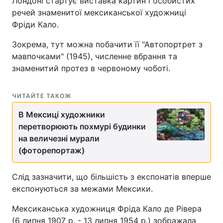
Лондоні стартує виставка картин і особистих
речей знаменитої мексиканської художниці
Фріди Кало.
Зокрема, тут можна побачити її "Автопортрет з
мавпочками" (1945), численне вбрання та
знаменитий протез в червоному чоботі.
ЧИТАЙТЕ ТАКОЖ
В Мексиці художники
перетворюють похмурі будинки
на величезні мурали
(фоторепортаж)
Слід зазначити, що більшість з експонатів вперше
експонуються за межами Мексики.
Мексиканська художниця Фріда Кало де Рівера
(6 липня 1907 р. - 13 липня 1954 р.) зображала