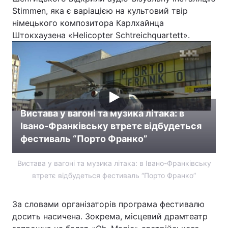
Stimmen, яка є варіацією на культовий твір
Лонгріди
німецького композитора Карлхайнца
Штокхаузена «Helicopter Schtreichquartett».
Відео з Youtube
Статті
Інтерв'ю
Думки
Архів
Вакансії
Вистава у вагоні та музика літака: в
Контакти
Івано-Франківську втретє відбудеться
Послуги
фестиваль “Порто Франко”
Вистава у вагоні та музика літака: в Івано-Франківську
втретє відбудеться фестиваль “Порто Франко”
За словами організаторів програма фестивалю
досить насичена. Зокрема, місцевий драмтеатр