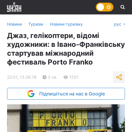
›
›
Новини
Туризм
Новини туризму
рус
Джаз, гелікоптери, відомі
художники: в Івано-Франківську
стартував міжнародний
фестиваль Porto Franko
22:01, 13.06.18
3 хв.
1551
Підпишіться на нас в Google