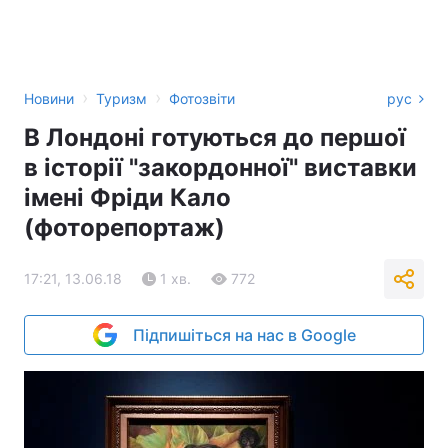
›
›
Новини
Туризм
Фотозвіти
рус
В Лондоні готуються до першої
в історії "закордонної" виставки
імені Фріди Кало
(фоторепортаж)
17:21, 13.06.18
1 хв.
772
Підпишіться на нас в Google