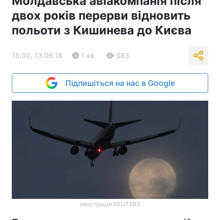
Молдавська авіакомпанія після
двох років перерви відновить
польоти з Кишинева до Києва
15:00, 13.06.18
1 хв.
383
Підпишіться на нас в Google
Ілюстрація REUTERS