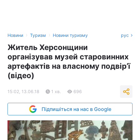
›
›
Новини
Туризм
Новини туризму
рус
Житель Херсонщини
організував музей старовинних
артефактів на власному подвір’ї
(відео)
15:02, 13.06.18
1 хв.
696
Підпишіться на нас в Google