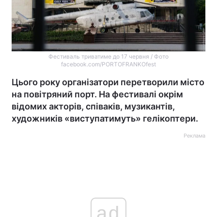
Фестиваль триватиме до 17 червня / Фото
facebook.com/PORTOFRANKOfest
Цього року організатори перетворили місто
на повітряний порт. На фестивалі окрім
відомих акторів, співаків, музикантів,
художників «виступатимуть» гелікоптери.
Реклама
ad