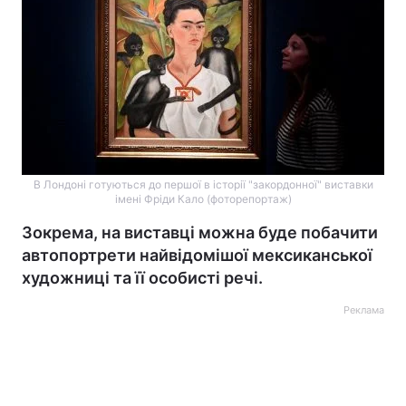
В Лондоні готуються до першої в історії "закордонної" виставки
імені Фріди Кало (фоторепортаж)
Зокрема, на виставці можна буде побачити
автопортрети найвідомішої мексиканської
художниці та її особисті речі.
Реклама