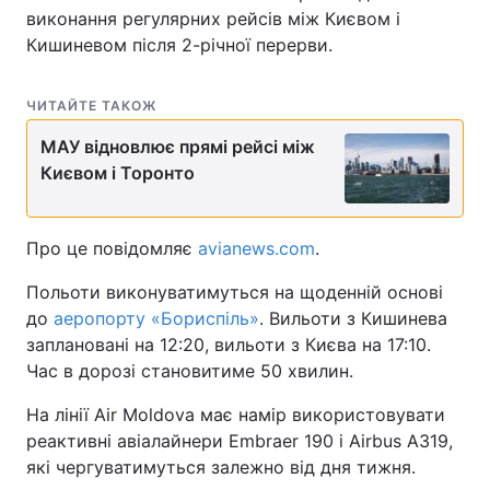
виконання регулярних рейсів між Києвом і
Кишиневом після 2-річної перерви.
ЧИТАЙТЕ ТАКОЖ
МАУ відновлює прямі рейсі між
Києвом і Торонто
Про це повідомляє
avianews.com
.
Польоти виконуватимуться на щоденній основі
до
аеропорту «Бориспіль»
. Вильоти з Кишинева
заплановані на 12:20, вильоти з Києва на 17:10.
Час в дорозі становитиме 50 хвилин.
На лінії Air Moldova має намір використовувати
реактивні авіалайнери Embraer 190 і Airbus A319,
які чергуватимуться залежно від дня тижня.