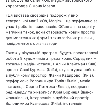
запрошує на балет «Oh, Magic» австрійського
хореографа Сімона Маєра.
Тема оформлення
«Ця вистава своєрідна подорож у вир
театральної магії. «Oh, Magic» – це перфоманс за
участі роботів і виконавців. Об’єднані на сцені у
магічний танок, вони створюють новий простір
для мистецьких форм і технологічних рішень», -
повідомляють організатори.
Також у візуальній програмі будуть представлені
роботи 9 художників з трьох країн. Серед них –
тотальна медіа-інсталяція Аліни Клейтман (Київ),
проект Саші Курмаза (Київ), скульптурна робота
в публічному просторі Жанни Кадирової (Київ),
перформанс Володимира Топія (Львів), медіа-
інсталяція Сергія Петлюка (Львів), поєднання
реді-мейду та живопису Юрія Боринця (Івано-
Франківськ), інтервенція в публічний простір
Володимира Кузнецова (Київ), інсталяція