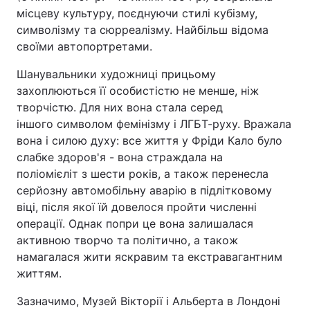
місцеву культуру, поєднуючи стилі кубізму,
символізму та сюрреалізму. Найбільш відома
своїми автопортретами.
Шанувальники художниці прицьому
захоплюються її особистістю не менше, ніж
творчістю. Для них вона стала серед
іншого символом фемінізму і ЛГБТ-руху. Вражала
вона і силою духу: все життя у Фріди Кало було
слабке здоров'я - вона страждала на
поліомієліт з шести років, а також перенесла
серйозну автомобільну аварію в підлітковому
віці, після якої їй довелося пройти численні
операції. Однак попри це вона залишалася
активною творчо та політично, а також
намагалася жити яскравим та екстравагантним
життям.
Зазначимо, Музей Вікторії і Альберта в Лондоні