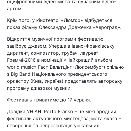
оцифрованими відео міста та сучасним відео-
артом.
Крім того, у кінотеатрі «Люм’єр» відбудеться
показ фільму Олександра Довженка «Аероград».
Відкриття музичної програми фестивалю
завібрує джазом. Уперше в Івано-Франківську
диригент, композитор, трубач, лауреат
Греммі-2016 в номінації «Найкращий альбом
world music» Гаст Вальтцінг (Люксембург) спільно
з Big Band Національного президентського
оркестру (Київ, Україна) представлять авторську
програму джазової музики.
Фестиваль триватиме до 17 червня.
Довідка УНІАН. Porto Franko – це міжнародний
фестиваль актуального мистецтва, мета якого –
створення та репрезентація унікальних