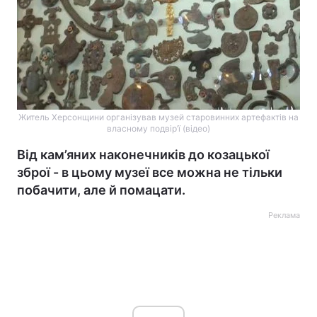
Житель Херсонщини організував музей старовинних артефактів на
власному подвір’ї (відео)
Від кам’яних наконечників до козацької
зброї - в цьому музеї все можна не тільки
побачити, але й помацати.
Реклама