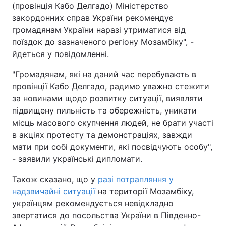
(провінція Кабо Делгадо) Міністерство
Тема оформлення
закордонних справ України рекомендує
громадянам України наразі утриматися від
поїздок до зазначеного регіону Мозамбіку", -
йдеться у повідомленні.
"Громадянам, які на даний час перебувають в
провінції Кабо Делгадо, радимо уважно стежити
за новинами щодо розвитку ситуації, виявляти
підвищену пильність та обережність, уникати
місць масового скупчення людей, не брати участі
в акціях протесту та демонстраціях, завжди
мати при собі документи, які посвідчують особу",
- заявили українські дипломати.
Також сказано, що у
разі потрапляння у
надзвичайні ситуації
на території Мозамбіку,
українцям рекомендується невідкладно
звертатися до посольства України в Південно-