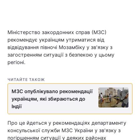
Головна
Війна
Міністерство закордонних справ (МЗС)
рекомендує українцям утриматися від
Україна
Політика
відвідування півночі Мозамбіку у зв'язку з
загостренням ситуації з безпекою у цьому
Економіка
Світ
регіоні.
Спорт
Наука
ЧИТАЙТЕ ТАКОЖ
Техно і зв'язок
Лайт
МЗС опублікувало рекомендації
Зброя
Інциденти
українцям, які збираються до
Індії
Здоров'я
Туризм
Про це йдеться у рекомендаціях департаменту
Цікавинки
Погода
консульської служби МЗС України у зв'язку з
Екологія
Регіони
погіршенням ситуації у деяких районах