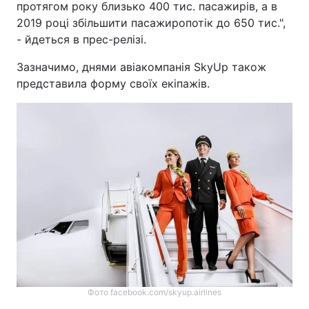
протягом року близько 400 тис. пасажирів, а в
2019 році збільшити пасажиропотік до 650 тис.",
- йдеться в прес-релізі.
Зазначимо, днями авіакомпанія SkyUp також
представила форму своїх екіпажів.
Фото facebook.com/skyup.airlines