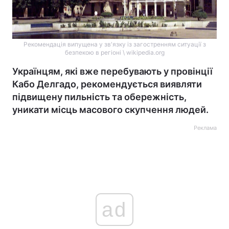
Рекомендація випущена у зв'язку із загостренням ситуації з
безпекою в регіоні \ wikipedia.org
Українцям, які вже перебувають у провінції
Кабо Делгадо, рекомендується виявляти
підвищену пильність та обережність,
уникати місць масового скупчення людей.
Реклама
ad