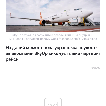
SkyUp готується запустити в продаж квитки на внутрішні і
міжнародні регулярні рейси / Фото facebook.com/skyup.airlines
На даний момент нова українська лоукост-
авіакомпанія SkyUp виконує тільки чартерні
рейси.
Реклама
ad