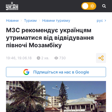
›
›
Новини
Туризм
Новини туризму
рус
МЗС рекомендує українцям
утриматися від відвідування
півночі Мозамбіку
19:46, 19.06.18
2 хв.
730
Підпишіться на нас в Google