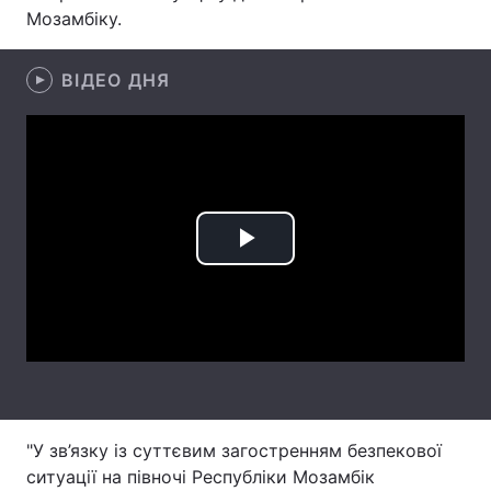
Мозамбіку.
Лонгріди
ВІДЕО ДНЯ
Відео з Youtube
Статті
Інтерв'ю
Думки
Архів
Вакансії
Контакти
Play
Послуги
Video
"У зв’язку із суттєвим загостренням безпекової
ситуації на півночі Республіки Мозамбік