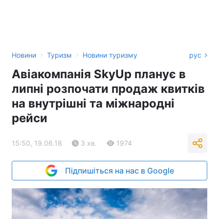
›
›
Новини
Туризм
Новини туризму
рус
Авіакомпанія SkyUp планує в
липні розпочати продаж квитків
на внутрішні та міжнародні
рейси
15:50, 19.06.18
3 хв.
1974
Підпишіться на нас в Google