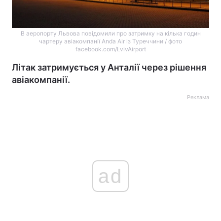
В аеропорту Львова повідомили про затримку на кілька годин
чартеру авіакомпанії Anda Air із Туреччини / фото
facebook.com/LvivAirport
Літак затримується у Анталії через рішення
авіакомпанії.
Реклама
ad