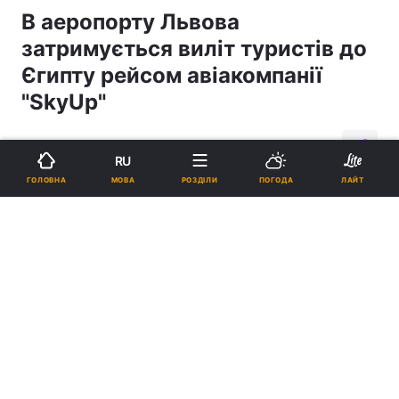
В аеропорту Львова
затримується виліт туристів до
Єгипту рейсом авіакомпанії
"SkyUp"
12:50, 12.07.18
1 хв.
2255
RU
МОВА
ГОЛОВНА
РОЗДІЛИ
ПОГОДА
ЛАЙТ
Підпишіться на нас в Google