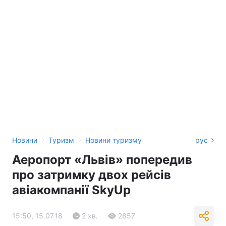
›
›
Новини
Туризм
Новини туризму
рус
Аеропорт «Львів» попередив
про затримку двох рейсів
авіакомпанії SkyUp
15:50, 15.07.18
2 хв.
2857