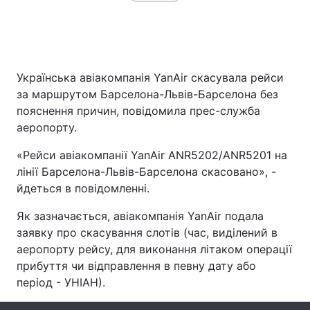
Головна
Війна
Українська авіакомпанія YanAir скасувала рейси
Україна
Політика
за маршрутом Барселона-Львів-Барселона без
пояснення причин, повідомила прес-служба
Економіка
Світ
аеропорту.
Спорт
Наука
«Рейси авіакомпанії YanAir ANR5202/ANR5201 на
лінії Барселона-Львів-Барселона скасовано», -
Техно і зв'язок
Лайт
йдеться в повідомленні.
Зброя
Інциденти
Як зазначається, авіакомпанія YanAir подала
заявку про скасування слотів (час, виділений в
Здоров'я
Туризм
аеропорту рейсу, для виконання літаком операції
прибуття чи відправлення в певну дату або
Цікавинки
Погода
період - УНІАН).
Екологія
Регіони