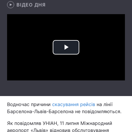
ВІДЕО ДНЯ
Лонгріди
Відео з Youtube
Статті
Інтерв'ю
Думки
Play
Архів
Вакансії
Video
Контакти
Послуги
Водночас причини
скасування рейсів
на лінії
Барселона-Львів-Барселона не повідомляються.
Як повідомляв УНІАН, 11 липня Міжнародний
аеропорт «Львів» відновив обслуговування