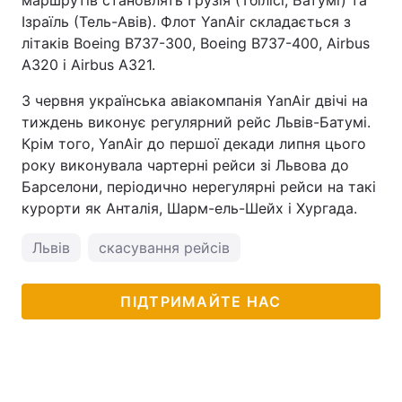
маршрутів становлять Грузія (Тбілісі, Батумі) та
Ізраїль (Тель-Авів). Флот YanАir складається з
літаків Boeing B737-300, Boeing B737-400, Airbus
A320 і Airbus A321.
З червня українська авіакомпанія YanAir двічі на
тиждень виконує регулярний рейс Львів-Батумі.
Крім того, YanAir до першої декади липня цього
року виконувала чартерні рейси зі Львова до
Барселони, періодично нерегулярні рейси на такі
курорти як Анталія, Шарм-ель-Шейх і Хургада.
Львів
скасування рейсів
ПІДТРИМАЙТЕ НАС