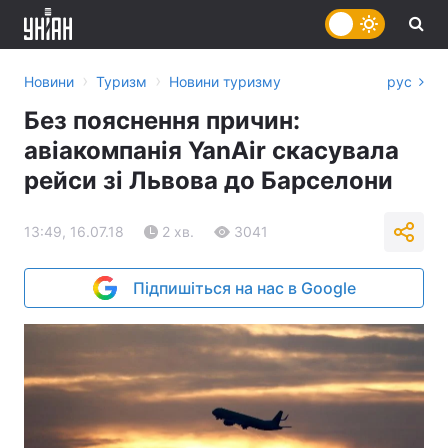
›
›
Новини
Туризм
Новини туризму
рус
Без пояснення причин:
авіакомпанія YanAir скасувала
рейси зі Львова до Барселони
13:49, 16.07.18
2 хв.
3041
Підпишіться на нас в Google