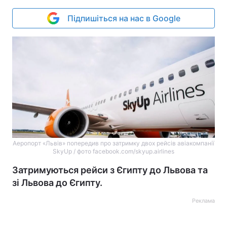
Підпишіться на нас в Google
Аеропорт «Львів» попередив про затримку двох рейсів авіакомпанії
SkyUp / фото facebook.com/skyup.airlines
Затримуються рейси з Єгипту до Львова та
зі Львова до Єгипту.
Реклама