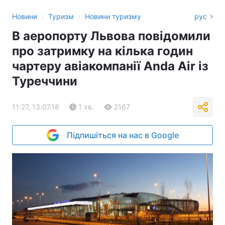
›
›
Новини
Туризм
Новини туризму
рус
В аеропорту Львова повідомили
про затримку на кілька годин
чартеру авіакомпанії Anda Air із
Туреччини
11:27, 13.07.18
1 хв.
2167
Підпишіться на нас в Google