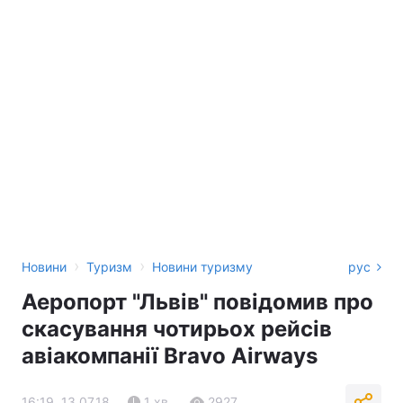
›
›
Новини
Туризм
Новини туризму
рус
Аеропорт "Львів" повідомив про
скасування чотирьох рейсів
авіакомпанії Bravo Airways
16:19, 13.07.18
1 хв.
2927