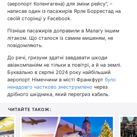
(аеропорт Копенгагена) для зміни рейсу", –
написав один із пасажирів Ярле Боррестад на
своїй сторінці у Facebook.
Пізніше пасажирів доправили в Малагу іншим
літаком. Що сталося із самим мишеням, не
повідомляють.
До речі, гризуни здатні завдавати шкоди
авіакомпаніям не тільки в повітрі, а й на землі.
Буквально в серпні 2024 року найбільший
аеропорт Німеччини в місті Франкфурт
було
ненадовго частково знеструмлено
через
дрібного шкідника, який перегриз кабель.
ЧИТАЙТЕ ТАКОЖ: