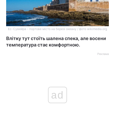
Ес-Сувейра - портове місто на березі океану / фото wikimedia.org
Влітку тут стоїть шалена спека, але восени
температура стає комфортною.
Реклама
ad