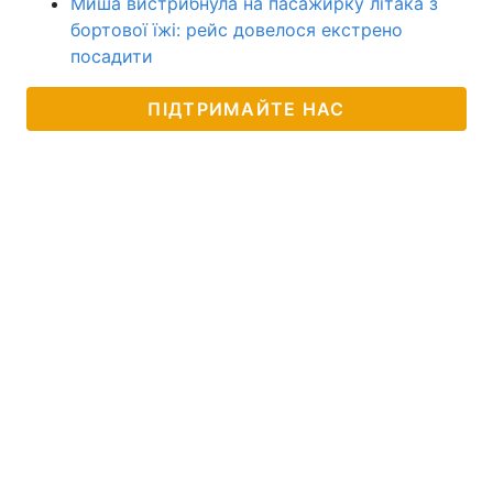
Миша вистрибнула на пасажирку літака з
бортової їжі: рейс довелося екстрено
посадити
ПІДТРИМАЙТЕ НАС