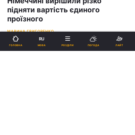
Німеччині вирішили різко
підняти вартість єдиного
проїзного
МАРИНА ГРИГОРЕНКО
RU
14:41, 23.09.24
3 хв.
114159
МОВА
ГОЛОВНА
РОЗДІЛИ
ПОГОДА
ЛАЙТ
Підпишіться на нас в Google
Єдині проїзні квитки в Німеччині сильно подорожчають / фото