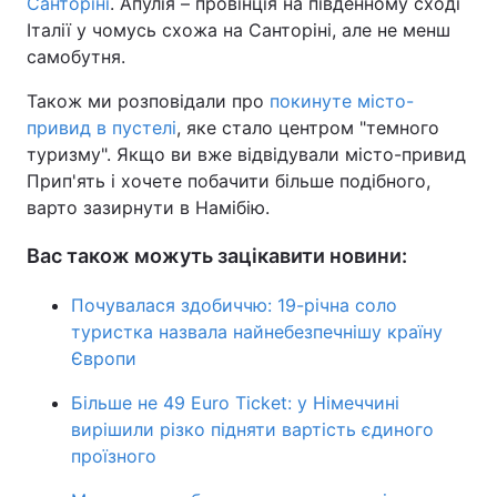
Санторіні
. Апулія – провінція на південному сході
Італії у чомусь схожа на Санторіні, але не менш
самобутня.
Також ми розповідали про
покинуте місто-
привид в пустелі
, яке стало центром "темного
туризму". Якщо ви вже відвідували місто-привид
Прип'ять і хочете побачити більше подібного,
варто зазирнути в Намібію.
Вас також можуть зацікавити новини:
Почувалася здобиччю: 19-річна соло
туристка назвала найнебезпечнішу країну
Європи
Більше не 49 Euro Ticket: у Німеччині
вирішили різко підняти вартість єдиного
проїзного