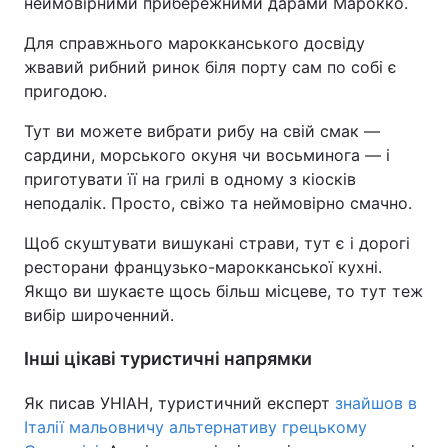
неймовірними прибережними дарами Марокко.
Для справжнього марокканського досвіду
жвавий рибний ринок біля порту сам по собі є
пригодою.
Тут ви можете вибрати рибу на свій смак —
сардини, морського окуня чи восьминога — і
приготувати її на грилі в одному з кіосків
неподалік. Просто, свіжо та неймовірно смачно.
Щоб скуштувати вишукані страви, тут є і дорогі
ресторани французько-марокканської кухні.
Якщо ви шукаєте щось більш місцеве, то тут теж
вибір широченний.
Інші цікаві туристичні напрямки
Як писав УНІАН, туристичний експерт
знайшов в
Італії мальовничу альтернативу грецькому