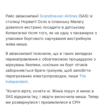
Рейс авіакомпанії
Scandinavian Airlines
(SAS) зі
столиці Норвегії Осло в іспанську Малагу
довелося екстрено посадити в датському
Копенгагені після того, як на одну з пасажирок з
упаковки бортового харчування вистрибнула
жива миша.
В авіакомпанії пояснили, що в таких випадках
перенаправлення є обов'язковою процедурою з
міркувань безпеки, оскільки на борт літаків
забороняється брати гризунів, щоб запобігти
перегризанню електропроводки, пише
The
Independent
.
"Хочете вірте, хочете ні. Жінка поруч зі мною в
SAS відкрила їжу, і звідти вискочила миша. Тепер
ми розвернулися і приземлилися в CPH