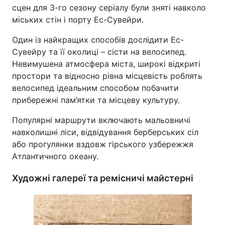
сцен для 3-го сезону серіалу були зняті навколо
міських стін і порту Ес-Сувейри.
Один із найкращих способів дослідити Ес-
Сувейру та її околиці – сісти на велосипед.
Невимушена атмосфера міста, широкі відкриті
простори та відносно рівна місцевість роблять
велосипед ідеальним способом побачити
прибережні пам’ятки та місцеву культуру.
Популярні маршрути включають мальовничі
навколишні ліси, відвідування берберських сіл
або прогулянки вздовж гірського узбережжя
Атлантичного океану.
Художні галереї та ремісничі майстерні