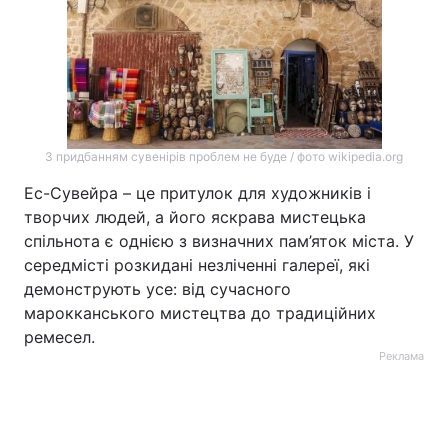
З придбанням сувенірів проблем не буде / фото wikipedia.org
Ес-Сувейра – це притулок для художників і
творчих людей, а його яскрава мистецька
спільнота є однією з визначних пам’яток міста. У
середмісті розкидані незліченні галереї, які
демонструють усе: від сучасного
марокканського мистецтва до традиційних
ремесел.
Реклама