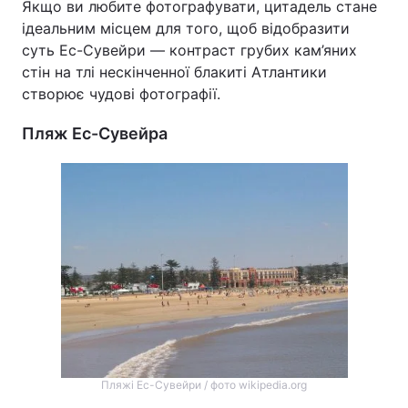
Якщо ви любите фотографувати, цитадель стане
ідеальним місцем для того, щоб відобразити
суть Ес-Сувейри — контраст грубих кам’яних
стін на тлі нескінченної блакиті Атлантики
створює чудові фотографії.
Пляж Ес-Сувейра
Пляжі Ес-Сувейри / фото wikipedia.org