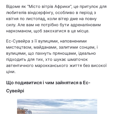
Відоме як "Місто вітрів Африки", це притулок для
Тема оформлення
любителів віндсерфінгу, особливо в період з
квітня по листопад, коли вітер дме на повну
силу. Але вам не потрібно бути адреналіновим
наркоманом, щоб закохатися в це місце.
Ес-Сувейра з її вулицями, наповненими
мистецтвом, майданами, залитими сонцем, і
вулицями, що пахнуть прянощами, ідеально
підходить для тих, хто шукає шматочок
автентичного марокканського життя без високої
ціни.
Що подивитися і чим зайнятися в Ес-
Сувейрі