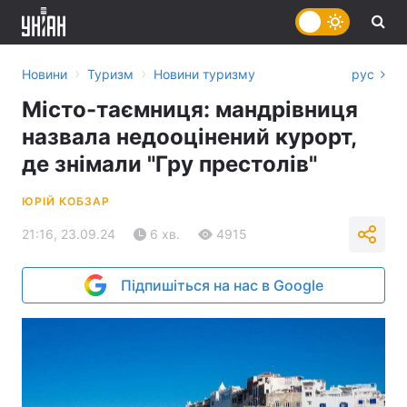
›
›
Новини
Туризм
Новини туризму
рус
Місто-таємниця: мандрівниця
назвала недооцінений курорт,
де знімали "Гру престолів"
ЮРІЙ КОБЗАР
21:16, 23.09.24
6 хв.
4915
Підпишіться на нас в Google