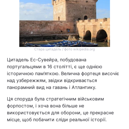
Стара цитадель / фото wikipedia.org
Цитадель Ес-Сувейра, побудована
португальцями в 16 столітті, є ще однією
історичною пам’яткою. Велична фортеця височіє
над узбережжям, звідки відкривається
панорамний вид на гавань і Атлантику.
Ця споруда була стратегічним військовим
форпостом, і хоча вона більше не
використовується для оборони, це прекрасне
місце, щоб побачити сліди реальної історії.