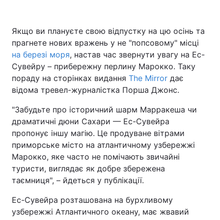
Якщо ви плануєте свою відпустку на цю осінь та
прагнете нових вражень у не "попсовому" місці
Головна
Війна
на березі моря
, настав час звернути увагу на Ес-
Україна
Політика
Сувейру – прибережну перлину Марокко. Таку
пораду на сторінках видання
The Mirror
дає
Економіка
Світ
відома тревел-журналістка Порша Джонс.
Спорт
Наука
"Забудьте про історичний шарм Марракеша чи
драматичні дюни Сахари — Ес-Сувейра
Техно і зв'язок
Лайт
пропонує іншу магію. Це продуване вітрами
приморське місто на атлантичному узбережжі
Зброя
Інциденти
Марокко, яке часто не помічають звичайні
туристи, виглядає як добре збережена
Здоров'я
Туризм
таємниця", – йдеться у публікації.
Цікавинки
Погода
Ес-Сувейра розташована на бурхливому
узбережжі Атлантичного океану, має жвавий
Екологія
Регіони