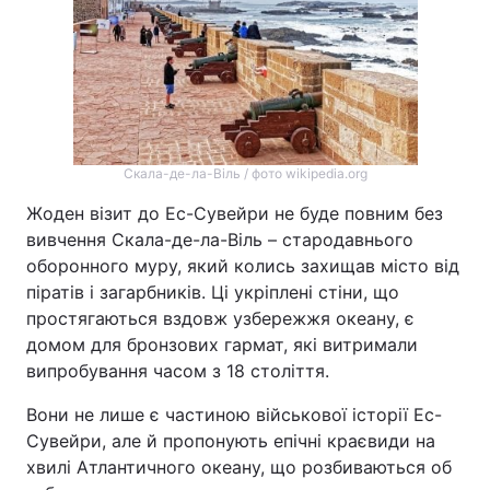
Скала-де-ла-Віль / фото wikipedia.org
Жоден візит до Ес-Сувейри не буде повним без
вивчення Скала-де-ла-Віль – стародавнього
оборонного муру, який колись захищав місто від
піратів і загарбників. Ці укріплені стіни, що
простягаються вздовж узбережжя океану, є
домом для бронзових гармат, які витримали
випробування часом з 18 століття.
Вони не лише є частиною військової історії Ес-
Сувейри, але й пропонують епічні краєвиди на
хвилі Атлантичного океану, що розбиваються об