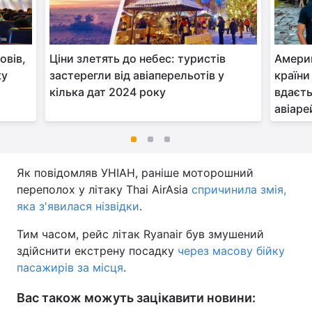
овів,
Ціни злетять до небес: туристів
Америк
ку
застерегли від авіаперельотів у
країни
кілька дат 2024 року
вдаєть
авіаре
Як повідомляв УНІАН, раніше моторошний
переполох у літаку Thai AirAsia
спричинила змія,
яка з'явилася нізвідки
.
Тим часом, рейс літак Ryanair був змушений
здійснити екстрену посадку
через масову бійку
пасажирів за місця
.
Вас також можуть зацікавити новини: