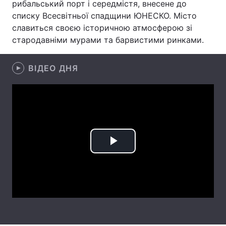
рибальський порт і середмістя, внесене до
списку Всесвітньої спадщини ЮНЕСКО. Місто
Лонгріди
славиться своєю історичною атмосферою зі
стародавніми мурами та барвистими ринками.
Відео з Youtube
Статті
ВІДЕО ДНЯ
Інтерв'ю
Думки
Архів
Вакансії
Контакти
Послуги
Play
Video