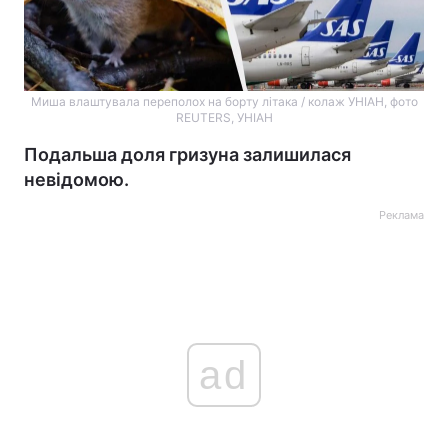
Миша влаштувала переполох на борту літака / колаж УНІАН, фото
REUTERS, УНІАН
Подальша доля гризуна залишилася
невідомою.
Реклама
ad