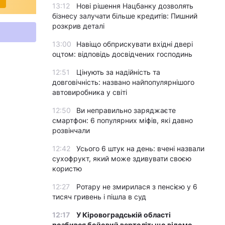
13:12
Нові рішення Нацбанку дозволять
бізнесу залучати більше кредитів: Пишний
розкрив деталі
13:00
Навіщо обприскувати вхідні двері
оцтом: відповідь досвідчених господинь
12:51
Цінують за надійність та
довговічність: названо найпопулярнішого
автовиробника у світі
12:50
Ви неправильно заряджаєте
смартфон: 6 популярних міфів, які давно
розвінчали
12:42
Усього 6 штук на день: вчені назвали
сухофрукт, який може здивувати своєю
користю
12:27
Ротару не змирилася з пенсією у 6
тисяч гривень і пішла в суд
12:17
У Кіровоградській області
розбився бойовий вертоліт: що відомо