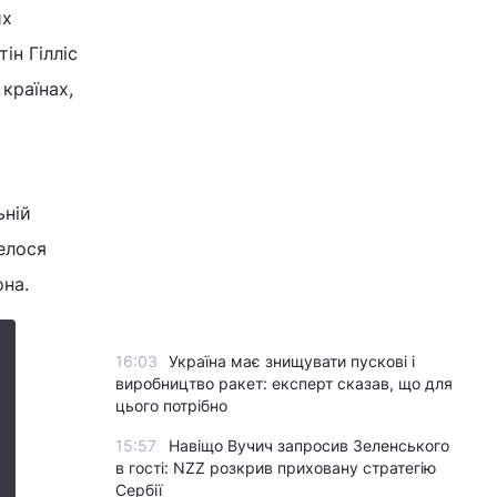
их
ін Гілліс
 країнах,
ьній
велося
она.
16:03
Україна має знищувати пускові і
виробництво ракет: експерт сказав, що для
цього потрібно
15:57
Навіщо Вучич запросив Зеленського
в гості: NZZ розкрив приховану стратегію
Сербії