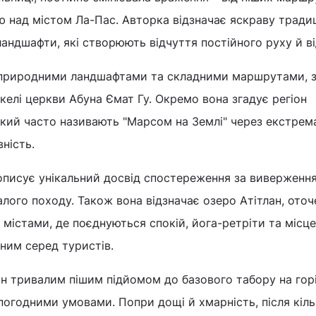
 над містом Ла-Пас. Авторка відзначає яскраву тради
ландшафти, які створюють відчуття постійного руху й ві
 природними ландшафтами та складними маршрутами, 
скелі церкви Абуна Ємат Гу. Окремо вона згадує регіон
який часто називають "Марсом на Землі" через екстрем
ність.
описує унікальний досвід спостереження за виверженн
алого походу. Також вона відзначає озеро Атітлан, оточ
містами, де поєднуються спокій, йога-ретріти та місце
ним серед туристів.
ін тривалим пішим підйомом до базового табору на гор
огодними умовами. Попри дощі й хмарність, після кіль