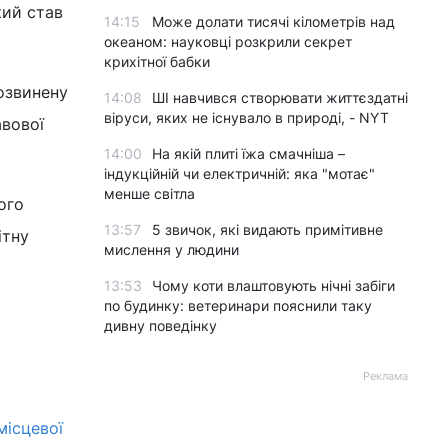
кий став
14:15
Може долати тисячі кілометрів над
океаном: науковці розкрили секрет
крихітної бабки
розвинену
14:08
ШІ навчився створювати життєздатні
віруси, яких не існувало в природі, - NYT
авової
14:00
На якій плиті їжа смачніша –
індукційній чи електричній: яка "мотає"
менше світла
ого
13:57
5 звичок, які видають примітивне
ітну
мислення у людини
13:53
Чому коти влаштовують нічні забіги
по будинку: ветеринари пояснили таку
дивну поведінку
Реклама
місцевої