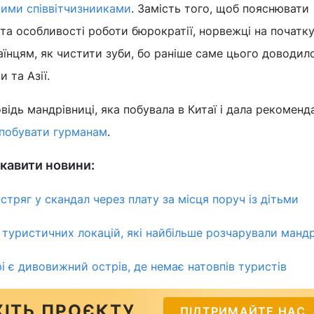
ими співвітчизнииками
. Замість того, щоб пояснювати
 та особливості роботи бюрократії, норвежці на початк
їнцям, як чистити зуби, бо раніше саме цього доводил
 та Азії.
ідь мандрівниці, яка побувала в Китаї і дала рекоменда
 побувати гурманам
.
кавити новини:
тряг у скандал через плату за місця поруч із дітьми
туристичних локацій, які найбільше розчарували мандр
 є дивовижний острів, де немає натовпів туристів
ІТЬ ПРОЄКТУ
ПІДТРИМАЙТЕ НАС