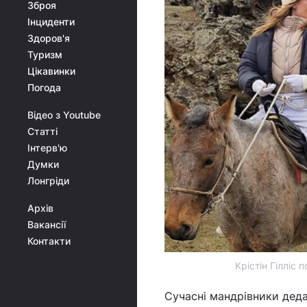
Зброя
Інциденти
Здоров'я
Туризм
Цікавинки
Погода
Відео з Youtube
Статті
Інтерв'ю
Думки
Лонгріди
Архів
Вакансії
Контакти
Крістін Гілліс 
Сучасні мандрівники дед