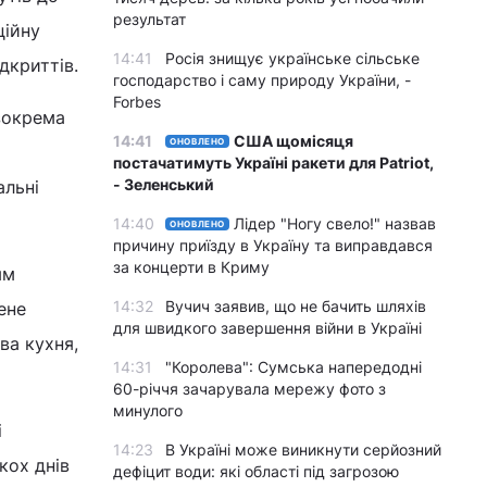
результат
ційну
14:41
Росія знищує українське сільське
дкриттів.
господарство і саму природу України, -
Forbes
зокрема
14:41
США щомісяця
ОНОВЛЕНО
постачатимуть Україні ракети для Patriot,
- Зеленський
альні
14:40
Лідер "Ногу свело!" назвав
ОНОВЛЕНО
причину приїзду в Україну та виправдався
за концерти в Криму
ям
14:32
Вучич заявив, що не бачить шляхів
ене
для швидкого завершення війни в Україні
ва кухня,
14:31
"Королева": Сумська напередодні
60-річчя зачарувала мережу фото з
минулого
і
14:23
В Україні може виникнути серйозний
кох днів
дефіцит води: які області під загрозою