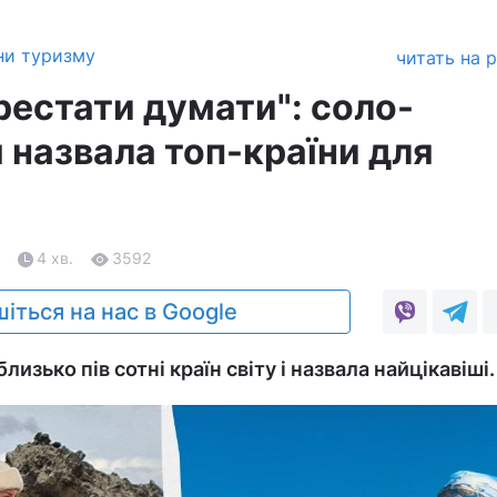
ни туризму
читать на 
рестати думати": соло-
 назвала топ-країни для
4 хв.
3592
іться на нас в Google
лизько пів сотні країн світу і назвала найцікавіші.