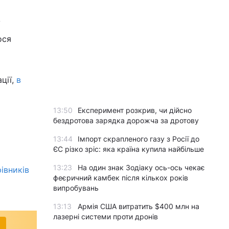
у
ося
ції,
в
13:50
Експеримент розкрив, чи дійсно
бездротова зарядка дорожча за дротову
13:44
Імпорт скрапленого газу з Росії до
ЄС різко зріс: яка країна купила найбільше
13:23
На один знак Зодіаку ось-ось чекає
івників
феєричний камбек після кількох років
випробувань
13:13
Армія США витратить $400 млн на
лазерні системи проти дронів