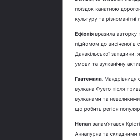
поїздок канатною дорогою
культуру та різноманітні 
Ефіопія
вразила авторку
підйомом до висіченої в 
Данакільської западини, 
умови та вулканічну актив
Гватемала
. Мандрівниця 
вулкана Фуего після трив
вулканами та невеликими 
що робить регіон популяр
Непал
запам’ятався Кріст
Аннапурна та складними п