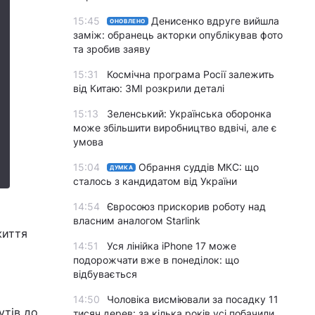
15:45
Денисенко вдруге вийшла
ОНОВЛЕНО
заміж: обранець акторки опублікував фото
та зробив заяву
15:31
Космічна програма Росії залежить
від Китаю: ЗМІ розкрили деталі
15:13
Зеленський: Українська оборонка
може збільшити виробництво вдвічі, але є
умова
15:04
Обрання суддів МКС: що
ДУМКА
сталось з кандидатом від України
14:54
Євросоюз прискорив роботу над
власним аналогом Starlink
життя
14:51
Уся лінійка iPhone 17 може
а
подорожчати вже в понеділок: що
відбувається
14:50
Чоловіка висміювали за посадку 11
утів до
тисяч дерев: за кілька років усі побачили