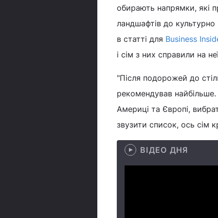
обирають напрямки, які п
ландшафтів до культурно 
в статті для
Business Insid
і сім з них справили на н
"Після подорожей до стіль
рекомендував найбільше. Х
Америці та Європі, вибрат
звузити список, ось сім к
ВІДЕО ДНЯ