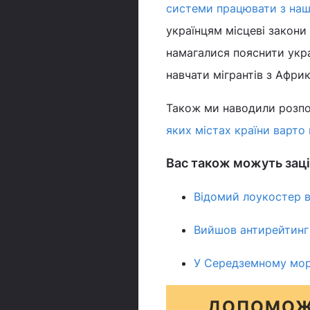
системи працювати з наш
українцям місцеві закони
намагалися пояснити укра
навчати мігрантів з Африки
Також ми наводили розпов
яких містах країни варто
Вас також можуть заці
Відомий лоукостер вс
Вийшов антирейтинг 
У Середземному морі
ДОПОМОЖ