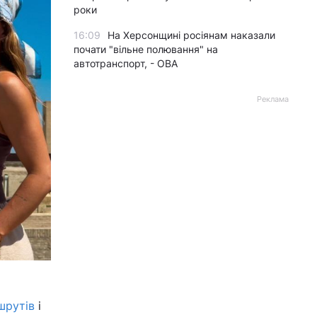
роки
16:09
На Херсонщині росіянам наказали
почати "вільне полювання" на
автотранспорт, - ОВА
Реклама
шрутів
і