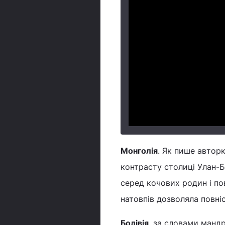
Монголія
. Як пише авторк
контрасту столиці Улан-Б
серед кочових родин і повн
натовпів дозволяла повні
Болівія
, за словами мандр