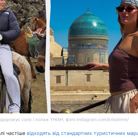
подорожує соло / колаж УНІАН, фото instagram.com/krisstinnn/
алі частіше
відходять від стандартних туристичних мар