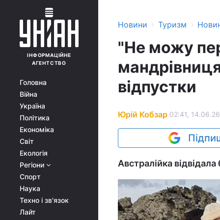
›
›
Новини
Туризм
Нови
"Не можу пе
ІНФОРМАЦІЙНЕ
мандрівниця
АГЕНТСТВО
відпустки
Головна
Війна
Україна
Юрій Кобзар
02:41, 14.06.26
Політика
Економіка
Підпиш
Світ
Екологія
Австралійка відвідала б
Регіони
Спорт
Наука
Техно і зв'язок
Лайт