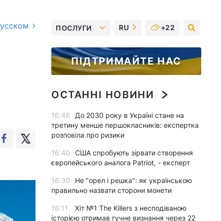
русском
RU
+22
ПОСЛУГИ
ПІДТРИМАЙТЕ НАС
ОСТАННІ НОВИНИ
16:46
До 2030 року в Україні стане на
третину менше першокласників: експертка
розповіла про ризики
16:40
США спробують зірвати створення
європейського аналога Patriot, - експерт
16:30
Не "орел і решка": як українською
правильно назвати сторони монети
16:11
Хіт №1 The Killers з несподіваною
історією отримав гучне визнання через 22