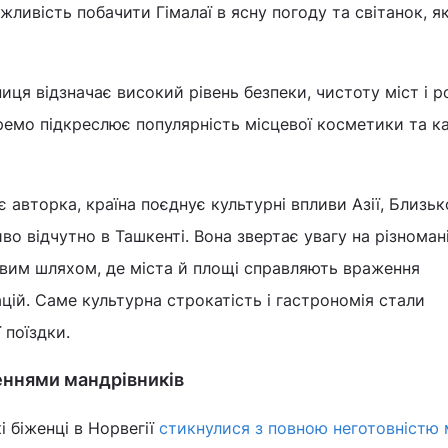
ливість побачити Гімалаї в ясну погоду та світанок, я
ниця відзначає високий рівень безпеки, чистоту міст і 
емо підкреслює популярність місцевої косметики та к
є авторка, країна поєднує культурні впливи Азії, Близьк
во відчутно в Ташкенті. Вона звертає увагу на різноман
им шляхом, де міста й площі справляють враження
цій. Саме культурна строкатість і гастрономія стали
 поїздки.
женнями мандрівників
і біженці в Норвегії
стикнулися з повною неготовністю 