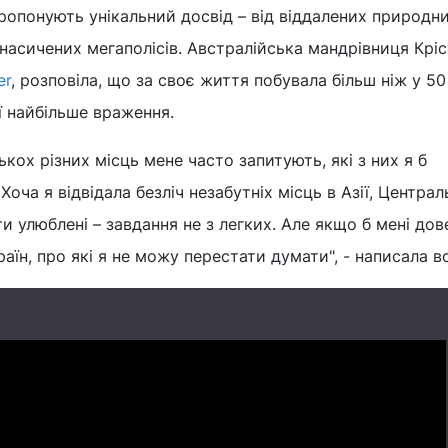
ропонують унікальний досвід – від віддалених природн
насичених мегаполісів. Австралійська мандрівниця Кріст
er
, розповіла, що за своє життя побувала більш ніж у 50
еї найбільше враження.
кох різних місць мене часто запитують, які з них я б
оча я відвідала безліч незабутніх місць в Азії, Централ
и улюблені – завдання не з легких. Але якщо б мені до
раїн, про які я не можу перестати думати", - написала в