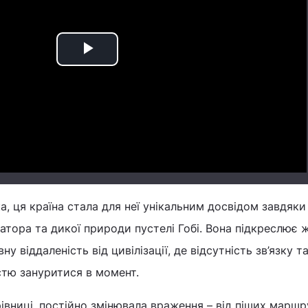
Play
Video
а, ця країна стала для неї унікальним досвідом завдяки
атора та дикої природи пустелі Гобі. Вона підкреслює 
у віддаленість від цивілізації, де відсутність зв’язку т
стю зануритися в момент.
івниці, постійно змінювала враження – від піших маршр