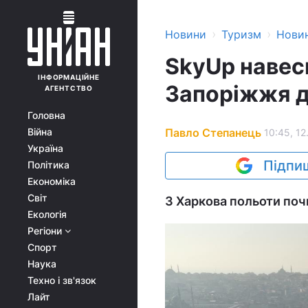
›
›
Новини
Туризм
Нови
SkyUp навесн
ІНФОРМАЦІЙНЕ
Запоріжжя 
АГЕНТСТВО
Головна
Павло Степанець
Війна
10:45, 12
Україна
Підпиш
Політика
Економіка
Світ
З Харкова польоти почн
Екологія
Регіони
Спорт
Наука
Техно і зв'язок
Лайт