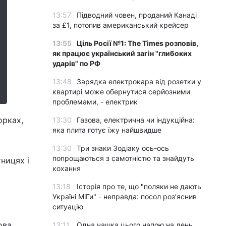
13:57
Підводний човен, проданий Канаді
за £1, потопив американський крейсер
13:55
Ціль Росії №1: The Times розповів,
як працює український загін "глибоких
ударів" по РФ
13:48
Зарядка електрокара від розетки у
квартирі може обернутися серйозними
проблемами, - електрик
орках,
13:30
Газова, електрична чи індукційна:
яка плита готує їжу найшвидше
13:30
Три знаки Зодіаку ось-ось
попрощаються з самотністю та знайдуть
ницях і
кохання
13:18
Історія про те, що "поляки не дають
Україні МіГи" - неправда: посол роз’яснив
ситуацію
ова,
13:11
Одна чашка цього напою на день