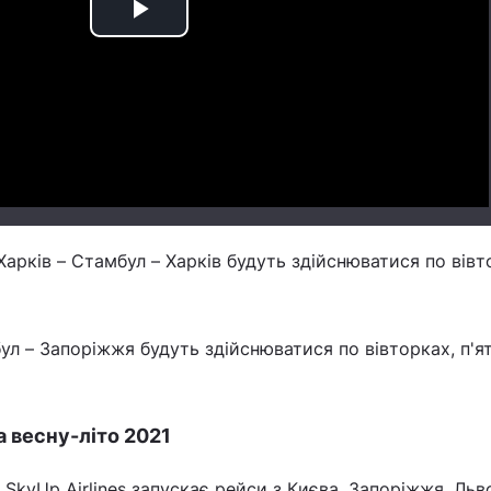
Play
Video
Харків – Стамбул – Харків будуть здійснюватися по вівт
л – Запоріжжя будуть здійснюватися по вівторках, п'ят
а весну-літо 2021
 SkyUp Airlines запускає рейси з Києва, Запоріжжя, Льв