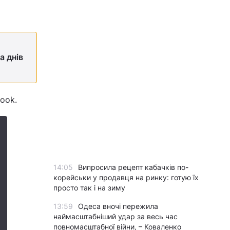
а днів
ook.
14:05
Випросила рецепт кабачків по-
корейськи у продавця на ринку: готую їх
просто так і на зиму
13:59
Одеса вночі пережила
наймасштабніший удар за весь час
повномасштабної війни, – Коваленко