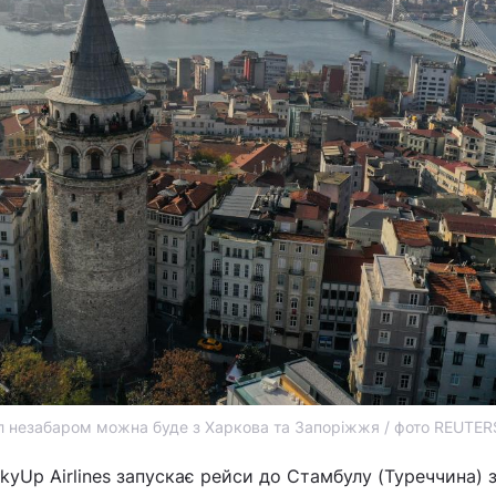
л незабаром можна буде з Харкова та Запоріжжя / фото REUTER
SkyUp Airlines запускає рейси до Стамбулу (Туреччина) 