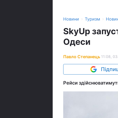
›
›
Новини
Туризм
Нови
SkyUp запуст
Одеси
Павло Степанець
11:08, 03
Підпиш
Рейси здійснюватимуть