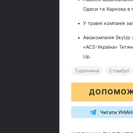
Одеси та Харкова в 
У травні компанія з
Авіакомпанія SkyUp з
«ACS-Україна» Тетян
Up.
Туреччина
Стамбул
ДОПОМОЖ
Читати УНІАН