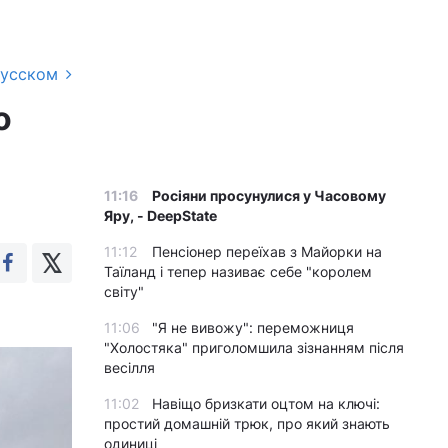
русском
о
11:16
Росіяни просунулися у Часовому
Яру, - DeepState
11:12
Пенсіонер переїхав з Майорки на
Таїланд і тепер називає себе "королем
світу"
11:06
"Я не вивожу": переможниця
"Холостяка" приголомшила зізнанням після
весілля
11:02
Навіщо бризкати оцтом на ключі:
простий домашній трюк, про який знають
одиниці