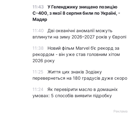
11:43
У Геленджику знищено позицію
С-400, з якої 8 серпня били по Україні, -
Мадяр
11:40
Дві океанічні аномалії можуть
вплинути на зиму 2026–2027 років у Європі
11:38
Новий фільм Marvel б’є рекорд за
рекордом - він уже став головним хітом
2026 року
11:25
Життя цих знаків Зодіаку
перевернеться на 180 градусів дуже скоро
11:24
Як перевірити масло в домашніх
умовах: 5 способів виявити підробку
Реклама