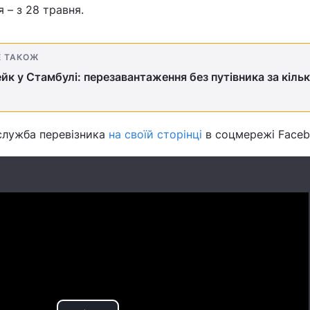
я – з 28 травня.
Е ТАКОЖ
ейк у Стамбулі: перезавантаження без путівника за кільк
служба перевізника
на своїй сторінці
в соцмережі Faceb