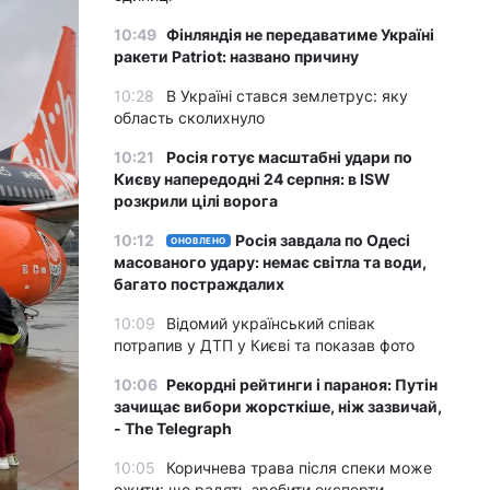
10:49
Фінляндія не передаватиме Україні
ракети Patriot: названо причину
10:28
В Україні стався землетрус: яку
область сколихнуло
10:21
Росія готує масштабні удари по
Києву напередодні 24 серпня: в ISW
розкрили цілі ворога
10:12
Росія завдала по Одесі
ОНОВЛЕНО
масованого удару: немає світла та води,
багато постраждалих
10:09
Відомий український співак
потрапив у ДТП у Києві та показав фото
10:06
Рекордні рейтинги і параноя: Путін
зачищає вибори жорсткіше, ніж зазвичай,
- The Telegraph
10:05
Коричнева трава після спеки може
ожити: що радять зробити експерти