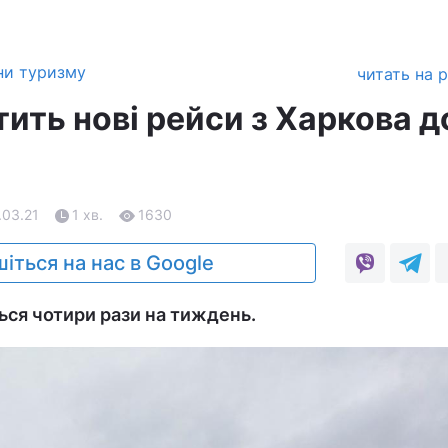
ни туризму
читать на 
ить нові рейси з Харкова д
.03.21
1 хв.
1630
іться на нас в Google
ся чотири рази на тиждень.