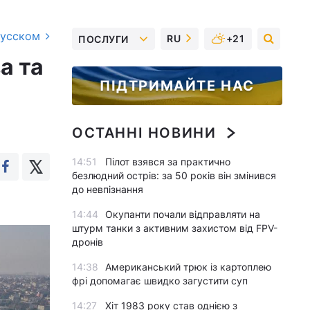
русском
RU
+21
ПОСЛУГИ
а та
ПІДТРИМАЙТЕ НАС
ОСТАННІ НОВИНИ
14:51
Пілот взявся за практично
безлюдний острів: за 50 років він змінився
до невпізнання
14:44
Окупанти почали відправляти на
штурм танки з активним захистом від FPV-
дронів
14:38
Американський трюк із картоплею
фрі допомагає швидко загустити суп
14:27
Хіт 1983 року став однією з