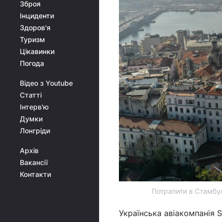
Зброя
Інциденти
Здоров'я
Туризм
Цікавинки
Погода
Відео з Youtube
Статті
Інтерв'ю
Думки
Лонгріди
Архів
Вакансії
Контакти
Потрапити в Стамбу
Українська авіакомпанія 