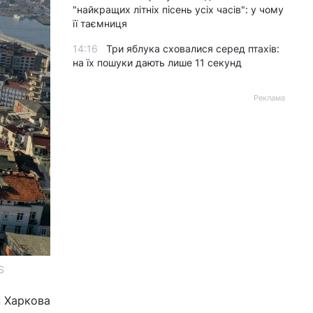
"найкращих літніх пісень усіх часів": у чому
її таємниця
14:16
Три яблука сховалися серед птахів:
на їх пошуки дають лише 11 секунд
Реклама
S
з Харкова