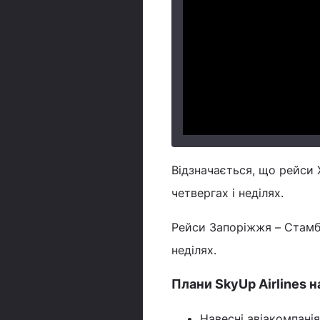
Відзначається, що рейси 
четвергах і неділях.
Рейси Запоріжжя – Стамбу
неділях.
Плани SkyUp Airlines н
Навесні авіакомпанія