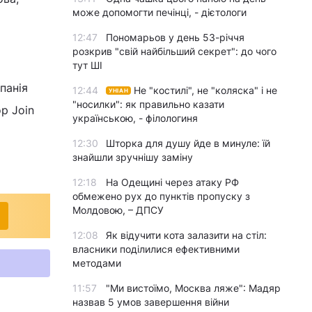
може допомогти печінці, - дієтологи
12:47
Пономарьов у день 53-річчя
розкрив "свій найбільший секрет": до чого
тут ШІ
панія
12:44
Не "костилі", не "коляска" і не
УНІАН
"носилки": як правильно казати
р Join
українською, - філологиня
12:30
Шторка для душу йде в минуле: їй
знайшли зручнішу заміну
12:18
На Одещині через атаку РФ
обмежено рух до пунктів пропуску з
Молдовою, – ДПСУ
12:08
Як відучити кота залазити на стіл:
власники поділилися ефективними
методами
11:57
"Ми вистоїмо, Москва ляже": Мадяр
назвав 5 умов завершення війни