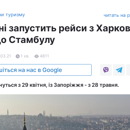
ни туризму
читать на 
і запустить рейси з Харков
до Стамбулу
.03.21
1 хв.
4811
іться на нас в Google
уться з 29 квітня, із Запоріжжя - з 28 травня.