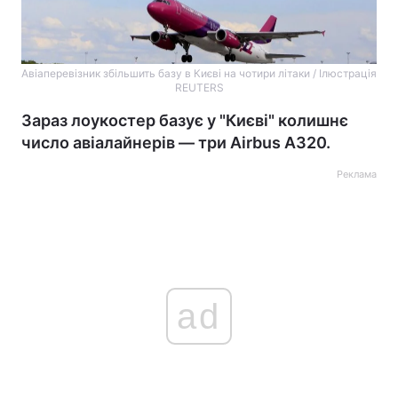
Авіаперевізник збільшить базу в Києві на чотири літаки / Ілюстрація
REUTERS
Зараз лоукостер базує у "Києві" колишнє
число авіалайнерів — три Airbus A320.
Реклама
ad