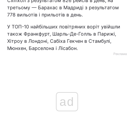
Схіпхол з результатом 826 рейсів в день, на
третьому — Барахас в Мадриді з результатом
778 вильотів і прильотів в день.
У ТОП-10 найбільших повітряних воріт увійшли
також Франкфурт, Шарль-Де-Голль в Парижі,
Хітроу в Лондоні, Сабіха Гекчен в Стамбулі,
Мюнхен, Барселона і Лісабон.
Реклама
ad