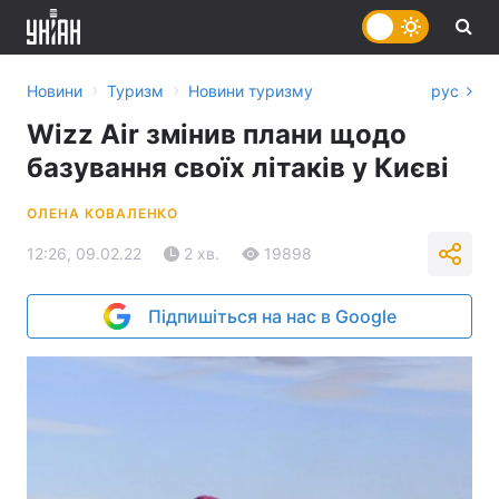
›
›
Новини
Туризм
Новини туризму
рус
Wizz Air змінив плани щодо
базування своїх літаків у Києві
ОЛЕНА КОВАЛЕНКО
12:26, 09.02.22
2 хв.
19898
Підпишіться на нас в Google