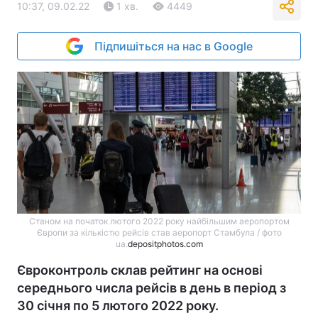
10:37, 09.02.22
1 хв.
4449
Підпишіться на нас в Google
Станом на початок лютого 2022 року найбільшим аеропортом
Європи за кількістю рейсів став аеропорт Стамбула / фото
ua.
depositphotos.com
Євроконтроль склав рейтинг на основі
середнього числа рейсів в день в період з
30 січня по 5 лютого 2022 року.