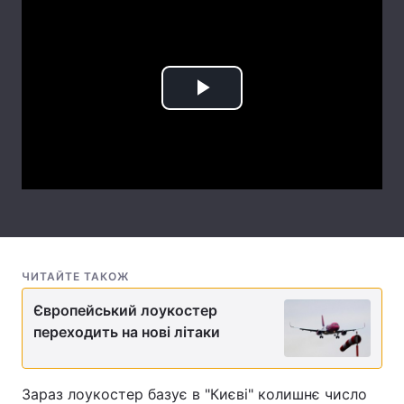
Лонгріди
Відео з Youtube
Статті
Play
Інтерв'ю
Думки
Video
Архів
Вакансії
Контакти
Послуги
ЧИТАЙТЕ ТАКОЖ
Європейський лоукостер
переходить на нові літаки
Зараз лоукостер базує в "Києві" колишнє число