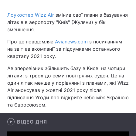
Лоукостер Wizz Air
змінив свої плани з базування
літаків в аеропорту "Київ" (Жуляни) у бік
Головна
Війна
зменшення.
Україна
Політика
Про це повідомляє
Avianews.com
з посиланням
на звіт авіакомпанії за підсумками останнього
Економіка
Світ
кварталу 2021 року.
Спорт
Наука
Авіаперевізник збільшить базу в Києві на чотири
літаки: з трьох до семи повітряних суден. Це на
Техно і зв'язок
Лайт
один літак менше у порівнянні з планами, які Wizz
Air анонсував у жовтні 2021 року після
Зброя
Інциденти
підписання Угоди про відкрите небо між Україною
та Євросоюзом.
Здоров'я
Туризм
Цікавинки
Погода
ВІДЕО ДНЯ
Екологія
Регіони