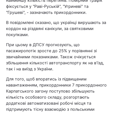
найменшу кількість перетинів. Помірний трафік
фіксується у "Раві-Руській", "Угриневі" та
"Грушеві", - зазначають прикордонники.
В повідомлені сказано, що українці вирушають за
кордон на різдвяні канікули, за святковими
покупками.
При цьому в ДПСУ прогнозують, що
пасажиропотік зросте до 25% у порівнянні зі
звичайними показниками. Також очікується
збільшення кількості автотранспорту як на в'їзд,
так і на виїзд з України.
Для того, щоб впоратись із підвищеним
навантаженням, прикордонники 7 прикордонного
Карпатського загону поступово збільшують
кількість особового складу, розгортають
додаткові автоматизовані робочі місця та
підтримують тісну взаємодію з польськими