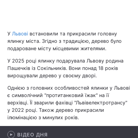
Головна
Війна
У
Львові
встановили та прикрасили головну
Україна
Політика
ялинку міста. Згідно з традицією, дерево було
подароване місту місцевими жителями.
Економіка
Світ
У 2025 році ялинку подарувала Львову родина
Спорт
Наука
Пашечків із Сокільників. Вони понад 18 років
вирощували дерево у своєму дворі.
Техно і зв'язок
Лайт
Однією з головних особливостей ялинки у Львові
Зброя
Інциденти
є символічний "протитанковий їжак" на її
верхівці. Її зварили фахівці "Львівелектротрансу"
Здоров'я
Туризм
у 2022 році. Також дерево прикрасили
ілюмінацією з минулих років.
Цікавинки
Погода
ВІДЕО ДНЯ
Екологія
Регіони