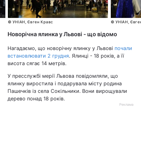
Тема оформлення
© УНІАН, Євген Кравс
© УНІАН, Євге
Новорічна ялинка у Львові - що відомо
Нагадаємо, що новорічну ялинку у Львові
почали
встановлювати 2 грудня
. Ялинці - 18 років, а її
висота сягає 14 метрів.
У пресслужбі мерії Львова повідомляли, що
ялинку виростила і подарувала місту родина
Пашечків із села Сокільники. Вони вирощували
дерево понад 18 років.
Реклама