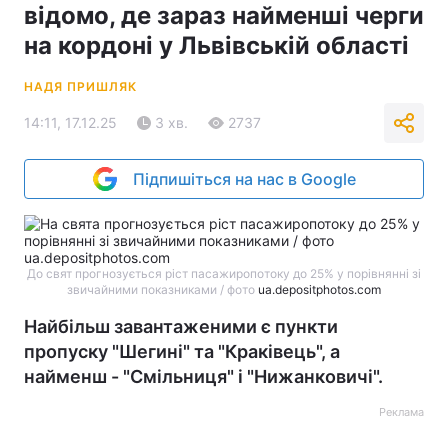
відомо, де зараз найменші черги
на кордоні у Львівській області
НАДЯ ПРИШЛЯК
14:11, 17.12.25
3 хв.
2737
Підпишіться на нас в Google
До свят прогнозується ріст пасажиропотоку до 25% у порівнянні зі
звичайними показниками / фото
ua.depositphotos.com
Найбільш завантаженими є пункти
пропуску "Шегині" та "Краківець", а
найменш - "Смільниця" і "Нижанковичі".
Реклама