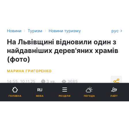
›
›
Новини
Туризм
Новини туризму
рус
На Львівщині відновили один з
найдавніших дерев'яних храмів
(фото)
МАРИНА ГРИГОРЕНКО
14:55, 10.11.25
3 хв.
3685
RU
МОВА
ГОЛОВНА
РОЗДІЛИ
ПОГОДА
ЛАЙТ
Підпишіться на нас в Google