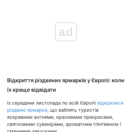
ad
Відкриття різдвяних ярмарків у Європі: коли
їх краще відвідати
Із середини листопада по всій Європі
відкрилися
різдвяні ярмарки
, що ваблять туристів
яскравими вогнями, красивими прикрасами,
святковими сувенірами, ароматним глінтвеном і
смачними закусками.