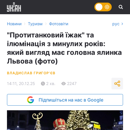
›
›
Новини
Туризм
Фотозвіти
рус
"Протитанковий їжак" та
ілюмінація з минулих років:
який вигляд має головна ялинка
Львова (фото)
ВЛАДИСЛАВ ГРИГОР'ЄВ
14:11, 20.12.25
2 хв.
2247
Підпишіться на нас в Google