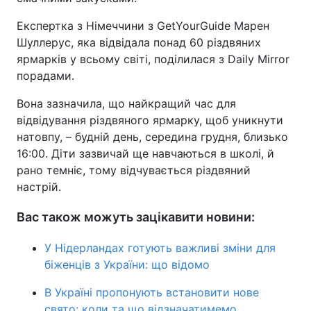
Експертка з Німеччини з GetYourGuide Марен
Шуллерус, яка відвідала понад 60 різдвяних
ярмарків у всьому світі, поділилася з Daily Mirror
порадами.
Вона зазначила, що найкращий час для
відвідування різдвяного ярмарку, щоб уникнути
натовпу, – будній день, середина грудня, близько
16:00. Діти зазвичай ще навчаються в школі, й
рано темніє, тому відчувається різдвяний
настрій.
Вас також можуть зацікавити новини:
У Нідерландах готують важливі зміни для
біженців з України: що відомо
В Україні пропонують встановити нове
свято: коли та що відзначатимемо