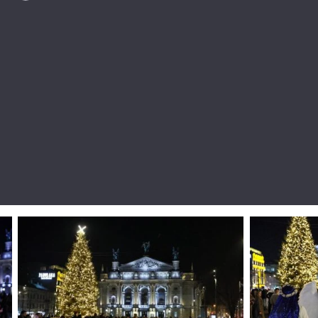
Лонгріди
Відео з Youtube
Статті
Інтерв'ю
Думки
Архів
Вакансії
Контакти
Послуги