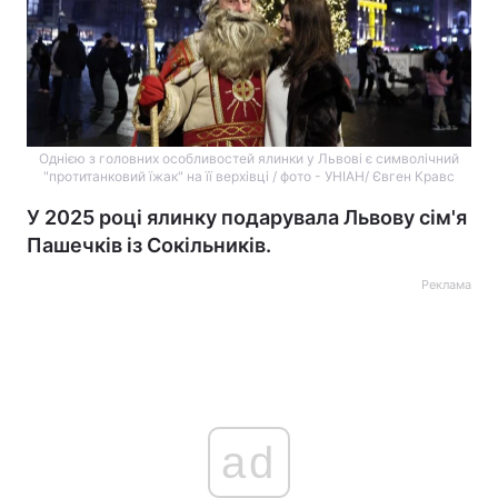
Однією з головних особливостей ялинки у Львові є символічний
"протитанковий їжак" на її верхівці / фото - УНІАН/ Євген Кравс
У 2025 році ялинку подарувала Львову сім'я
Пашечків із Сокільників.
Реклама
ad