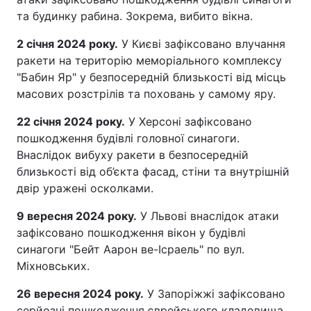
та будинку рабина. Зокрема, вибито вікна.
2 січня 2024 року.
У Києві зафіксовано влучання
ракети на територію меморіального комплексу
"Бабин Яр" у безпосередній близькості від місць
масових розстрілів та поховань у самому яру.
22 січня 2024 року.
У Херсоні зафіксовано
пошкодження будівлі головної синагоги.
Внаслідок вибуху ракети в безпосередній
близькості від об’єкта фасад, стіни та внутрішній
двір уражені осколками.
9 вересня 2024 року.
У Львові внаслідок атаки
зафіксовано пошкодження вікон у будівлі
синагоги "Бейт Аарон ве-Ісраель" по вул.
Міхновських.
26 вересня 2024 року.
У Запоріжжі зафіксовано
серйозні пошкодження єврейського кладовища