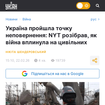
›
Новини
Війна
рус
Україна пройшла точку
неповернення: NYT розібрав, як
війна вплинула на цивільних
НІКІТА ШЕНДЕРОВСЬКИЙ
15:10, 22.02.26
4 хв.
19739
Підпишіться на нас в Google