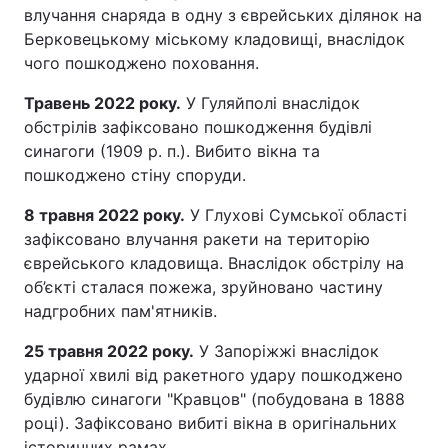
влучання снаряда в одну з єврейських ділянок на
Берковецькому міському кладовищі, внаслідок
чого пошкоджено поховання.
Травень 2022 року.
У Гуляйполі внаслідок
обстрілів зафіксовано пошкодження будівлі
синагоги (1909 р. п.). Вибито вікна та
пошкоджено стіну споруди.
8 травня 2022 року.
У Глухові Сумської області
зафіксовано влучання ракети на територію
єврейського кладовища. Внаслідок обстрілу на
об’єкті сталася пожежа, зруйновано частину
надгробних пам'ятників.
25 травня 2022 року.
У Запоріжжі внаслідок
ударної хвилі від ракетного удару пошкоджено
будівлю синагоги "Кравцов" (побудована в 1888
році). Зафіксовано вибиті вікна в оригінальних
історичних рамах.