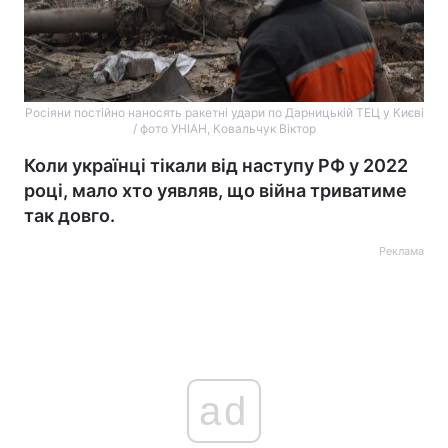
Росіяни постійно наносять ракетні удари по Дарницькій ТЕЦ у Києві
/ фото УНІАН, Ковальчук Віктор
Коли українці тікали від наступу РФ у 2022
році, мало хто уявляв, що війна триватиме
так довго.
Реклама
ad