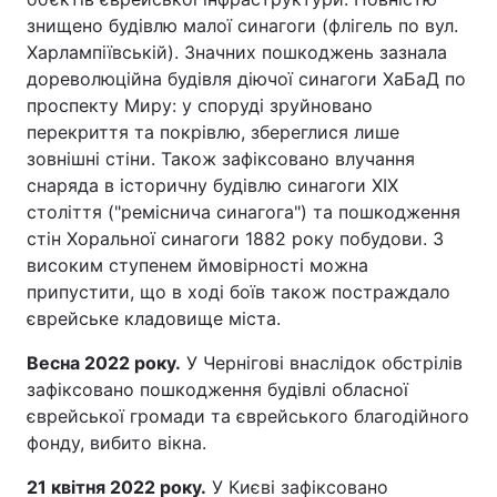
знищено будівлю малої синагоги (флігель по вул.
Харлампіївській). Значних пошкоджень зазнала
дореволюційна будівля діючої синагоги ХаБаД по
проспекту Миру: у споруді зруйновано
перекриття та покрівлю, збереглися лише
зовнішні стіни. Також зафіксовано влучання
снаряда в історичну будівлю синагоги XIX
століття ("реміснича синагога") та пошкодження
стін Хоральної синагоги 1882 року побудови. З
високим ступенем ймовірності можна
припустити, що в ході боїв також постраждало
єврейське кладовище міста.
Весна 2022 року.
У Чернігові внаслідок обстрілів
зафіксовано пошкодження будівлі обласної
єврейської громади та єврейського благодійного
фонду, вибито вікна.
21 квітня 2022 року.
У Києві зафіксовано