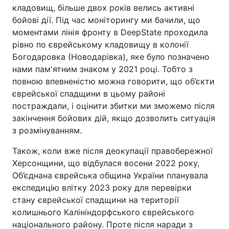
кладовищ, більше двох років велись активні
бойові дії. Під час моніторингу ми бачили, що
моментами лінія фронту в DeepState проходила
рівно по єврейському кладовищу в колонії
Богодаровка (Новодарівка), яке було позначено
нами пам'ятним знаком у 2021 році. Тобто з
повною впевненістю можна говорити, що об’єкти
єврейської спадщини в цьому районі
постраждали, і оцінити збитки ми зможемо після
закінчення бойових дій, якщо дозволить ситуація
з розмінуванням.
Також, коли вже після деокупації правобережної
Херсонщини, що відбулася восени 2022 року,
Об’єднана єврейська община України планувала
експедицію влітку 2023 року для перевірки
стану єврейської спадщини на території
колишнього Калініндорфського єврейського
національного району. Проте після наради з