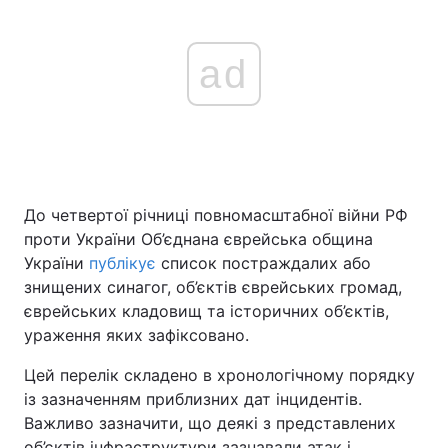
ad
До четвертої річниці повномасштабної війни РФ
проти України Об’єднана єврейська община
України
публікує
список постраждалих або
знищених синагог, об’єктів єврейських громад,
єврейських кладовищ та історичних об’єктів,
ураження яких зафіксовано.
Цей перелік складено в хронологічному порядку
із зазначенням приблизних дат інцидентів.
Важливо зазначити, що деякі з представлених
об’єктів інфраструктури зазнавали атак і