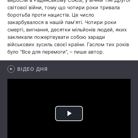
виросли в Радянському Союзі, у вічній тіні Другої
світової війни, тому що чотири роки тривала
Лонгріди
боротьба проти нацистів. Це число
закарбувалося в нашій пам'яті. Чотири роки
Відео з Youtube
Статті
смерті, вигнання, десятки мільйонів людей, яких
закликали пожертвувати собою заради
Інтерв'ю
Думки
військових зусиль своєї країни. Гаслом тих років
було "Все для перемоги", – пише автор.
Архів
Вакансії
ВІДЕО ДНЯ
Контакти
Послуги
Play
Video