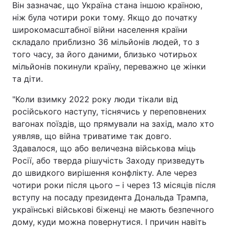
Він зазначає, що Україна стана іншою країною,
ніж була чотири роки тому. Якщо до початку
широкомасштабної війни населення країни
складало приблизно 36 мільйонів людей, то з
того часу, за його даними, близько чотирьох
мільйонів покинули країну, переважно це жінки
та діти.
"Коли взимку 2022 року люди тікали від
російського наступу, тіснячись у переповнених
вагонах поїздів, що прямували на захід, мало хто
уявляв, що війна триватиме так довго.
Здавалося, що або величезна військова міць
Росії, або тверда рішучість Заходу призведуть
до швидкого вирішення конфлікту. Але через
чотири роки після цього – і через 13 місяців після
вступу на посаду президента Дональда Трампа,
українські військові біженці не мають безпечного
дому, куди можна повернутися. І причин навіть