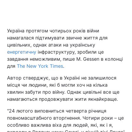
Головна
Війна
Україна протягом чотирьох років війни
намагалася підтимувати звичне життя для
Україна
Політика
цивільних, однак атаки на українську
Економіка
Світ
енергетичну
інфраструктуру, зробили це
завдання неможливим, пише M. Gessen в колонці
Спорт
Наука
для
The New York Times
.
Техно і зв'язок
Лайт
Автор стверджує, що в Україні не залишилося
місця чи людини, які б могли хоч на кілька
Зброя
Інциденти
хвилин забути про війну. Однак цивільні все ще
намагаються продовжувати жити якнайкраще.
Здоров'я
Туризм
"24 лютого виповниться четверта річниця
Цікавинки
Погода
повномасштабного вторгнення. Чотири роки – це
особливо важлива віха для людей, які, як і я,
Екологія
Регіони