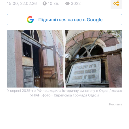
15:00, 22.02.26
10 хв.
3022
Підпишіться на нас в Google
У серпні 2025-го РФ пошкодила історичну синагогу в Одесі / колаж
УНІАН, фото - Єврейська громада Одеси
Реклама