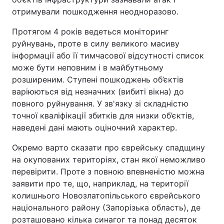
отримували пошкодження неодноразово.
Протягом 4 років ведеться моніторинг
руйнувань, проте в силу великого масиву
інформації або її тимчасової відсутності список
може бути неповним і в майбутньому
розширеним. Ступені пошкоджень об’єктів
варіюються від незначних (вибиті вікна) до
повного руйнування. У зв'язку зі складністю
точної кваліфікації збитків для низки об’єктів,
наведені дані мають оціночний характер.
Окремо варто сказати про єврейську спадщину
на окупованих територіях, стан якої неможливо
перевірити. Проте з повною впевненістю можна
заявити про те, що, наприклад, на території
колишнього Новозлатопільського єврейського
національного району (Запорізька область), де
розташовано кілька синагог та понад десяток