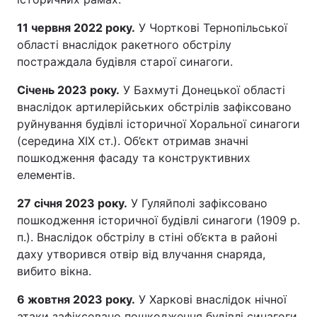
11 червня 2022 року.
У Чорткові Тернопільської
області внаслідок ракетного обстрілу
постраждала будівля старої синагоги.
Січень 2023 року.
У Бахмуті Донецької області
внаслідок артилерійських обстрілів зафіксовано
руйнування будівлі історичної Хоральної синагоги
(середина XIX ст.). Об’єкт отримав значні
пошкодження фасаду та конструктивних
елементів.
27 січня 2023 року.
У Гуляйполі зафіксовано
пошкодження історичної будівлі синагоги (1909 р.
п.). Внаслідок обстрілу в стіні об’єкта в районі
даху утворився отвір від влучання снаряда,
вибито вікна.
6 жовтня 2023 року.
У Харкові внаслідок нічної
атаки зафіксовано пошкодження будівлі синагоги