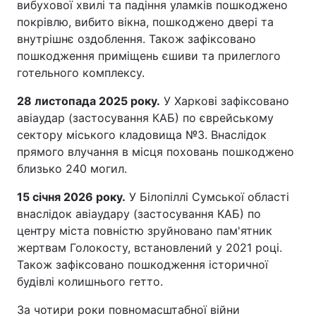
вибухової хвилі та падіння уламків пошкоджено
покрівлю, вибито вікна, пошкоджено двері та
внутрішнє оздоблення. Також зафіксовано
пошкодження приміщень єшиви та прилеглого
готельного комплексу.
28 листопада 2025 року.
У Харкові зафіксовано
авіаудар (застосування КАБ) по єврейському
сектору міського кладовища №3. Внаслідок
прямого влучання в місця поховань пошкоджено
близько 240 могил.
15 січня 2026 року.
У Білопіллі Сумської області
внаслідок авіаудару (застосування КАБ) по
центру міста повністю зруйновано пам'ятник
жертвам Голокосту, встановлений у 2021 році.
Також зафіксовано пошкодження історичної
будівлі колишнього гетто.
За чотири роки повномасштабної війни