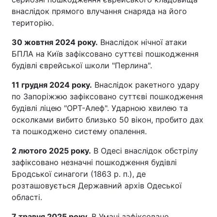
внаслідок прямого влучання снаряда на його
територію.
30 жовтня 2024 року.
Внаслідок нічної атаки
БПЛА на Київ зафіксовано суттєві пошкодження
будівлі єврейської школи "Перлина".
11 грудня 2024 року.
Внаслідок ракетного удару
по Запоріжжю зафіксовано суттєві пошкодження
будівлі ліцею "ОРТ-Алеф". Ударною хвилею та
осколками вибито близько 50 вікон, пробито дах
та пошкоджено систему опалення.
2 лютого 2025 року.
В Одесі внаслідок обстрілу
зафіксовано незначні пошкодження будівлі
Бродської синагоги (1863 р. п.), де
розташовується Державний архів Одеської
області.
7 травня 2025 року.
В Умані зафіксовано