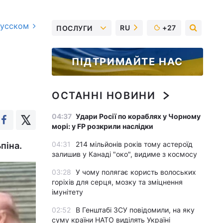
русском
RU
+27
ПОСЛУГИ
ПІДТРИМАЙТЕ НАС
ОСТАННІ НОВИНИ
04:37
Удари Росії по кораблях у Чорному
морі: у FP розкрили наслідки
04:31
214 мільйонів років тому астероїд
піна.
залишив у Канаді "око", видиме з космосу
03:28
У чому полягає користь волоських
горіхів для серця, мозку та зміцнення
імунітету
02:52
В Генштабі ЗСУ повідомили, на яку
суму країни НАТО виділять Україні