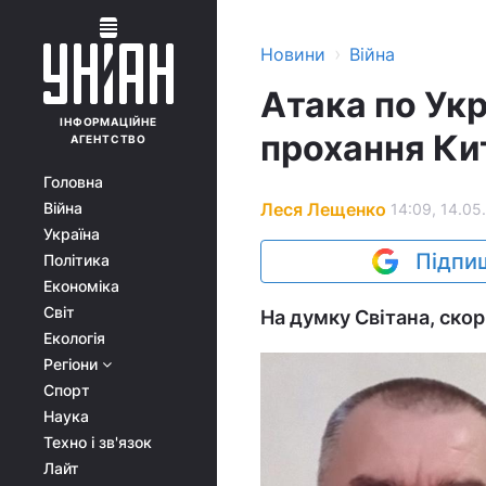
›
Новини
Війна
Атака по Укра
ІНФОРМАЦІЙНЕ
прохання Ки
АГЕНТСТВО
Головна
Леся Лещенко
Війна
14:09, 14.05
Україна
Підпиш
Політика
Економіка
Світ
На думку Світана, скор
Екологія
Регіони
Спорт
Наука
Техно і зв'язок
Лайт