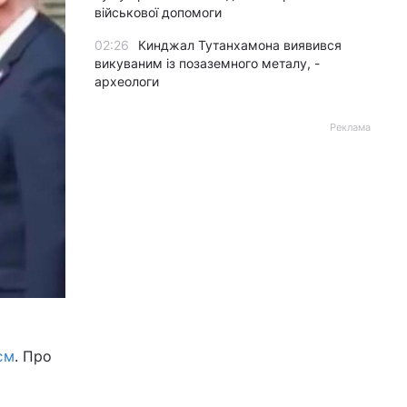
військової допомоги
02:26
Кинджал Тутанхамона виявився
викуваним із позаземного металу, -
археологи
Реклама
єм
. Про