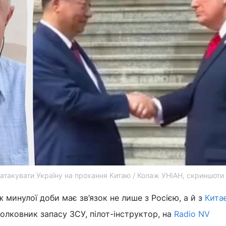
 атакувати Україну на прохання Китаю / Колаж УНІАН, скриншоти
 минулої доби має зв’язок не лише з Росією, а й з
Кита
полковник запасу ЗСУ, пілот-інструктор, на
Radio NV