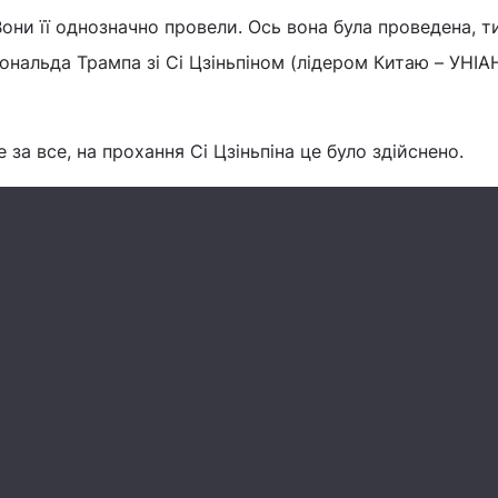
Вони її однозначно провели. Ось вона була проведена, т
ональда Трампа зі Сі Цзіньпіном (лідером Китаю – УНІАН
 за все, на прохання Сі Цзіньпіна це було здійснено.