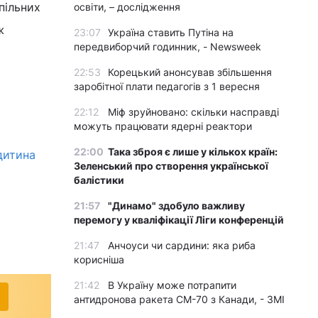
пільних
освіти, – дослідження
ж
23:07
Україна ставить Путіна на
передвиборчий годинник, - Newsweek
22:53
Корецький анонсував збільшення
заробітної плати педагогів з 1 вересня
22:12
Міф зруйновано: скільки насправді
можуть працювати ядерні реактори
22:00
Така зброя є лише у кількох країн:
дитина
Зеленський про створення української
балістики
21:57
"Динамо" здобуло важливу
перемогу у кваліфікації Ліги конференцій
21:47
Анчоуси чи сардини: яка риба
корисніша
21:42
В Україну може потрапити
антидронова ракета CM-70 з Канади, - ЗМІ