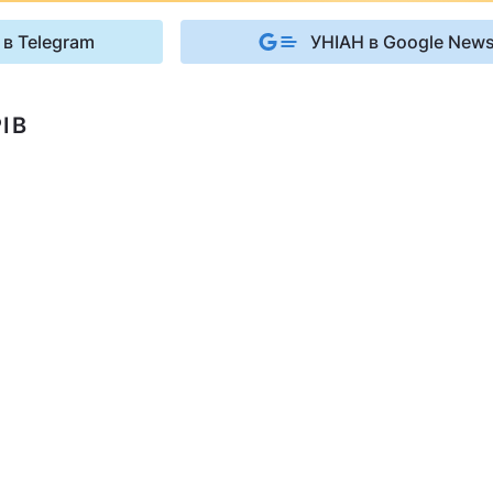
 в Telegram
УНІАН в Google New
ІВ