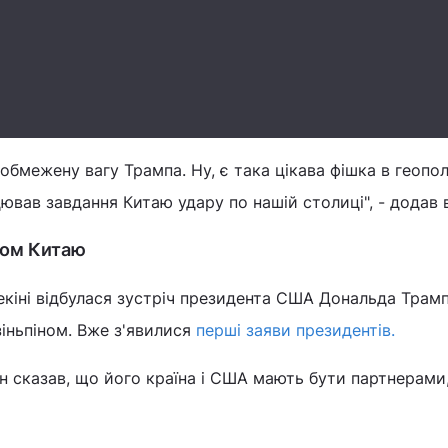
бмежену вагу Трампа. Ну, є така цікава фішка в геополіт
ював завдання Китаю удару по нашій столиці", - додав в
ром Китаю
екіні відбулася зустріч президента США Дональда Трамп
іньпіном. Вже з'явилися
перші заяви президентів.
ін сказав, що його країна і США мають бути партнерами,