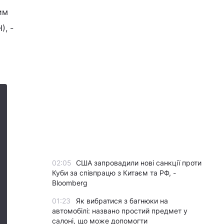
им
), -
02:05
США запровадили нові санкції проти
Куби за співпрацю з Китаєм та РФ, -
Bloomberg
01:23
Як вибратися з багнюки на
автомобілі: названо простий предмет у
салоні, що може допомогти