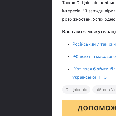
Також Сі Цзіньпін поділив
інтересів. "Я завжди вірив
розбіжностей. Успіх однієї
Вас також можуть заці
Російський літак ск
РФ всю ніч масовано
"Хотілося б збити бі
української ППО
Сі Цзіньпін
війна в Ук
ДОПОМОЖ