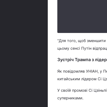
"Для того, щоб зменшити о
цьому сенсі Путін відпрац
Зустріч Трампа з ліде
Як повідомляв УНІАН, у П
китайським лідером Сі Цз
У своїй промові Сі Цзіньп
суперниками.