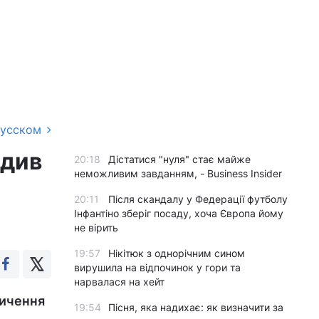
русском
едив
20:18
Дістатися "нуля" стає майже
неможливим завданням, - Business Insider
20:11
Після скандалу у Федерації футболу
Інфантіно зберіг посаду, хоча Європа йому
не вірить
19:57
Нікітюк з однорічним сином
вирушила на відпочинок у гори та
нарвалася на хейт
пичення
19:54
Пісня, яка надихає: як визначити за