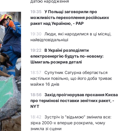
датою народження
19:35
У Польщі заговорили про
можливість перехоплення російських
ракет над Україною, - PAP
19:30
Люди, які народилися в ці місяці,
найвідповідальніші
19:22
В Україні розподіляти
електроенергію будуть по-новому:
Шмигаль розкрив деталі
18:57
Супутник Сатурна обертається
настільки повільно, що його доба триває
майже 16 днів
18:56
Захід проігнорував прохання Києва
про термінові поставки зенітних ракет, -
NYT
18:42
Зустріч із "відьмою" змінила все:
зірка 2000-х вперше розкрила, чому
зникла зі сцени