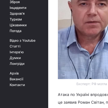
Зброя
Інциденти
Здоров'я
Туризм
Цікавинки
Погода
Відео з Youtube
Статті
Інтерв'ю
Думки
Лонгріди
Архів
Вакансії
Експерт: РФ могла
Контакти
Атака по Україні впродовж
це заявив Роман Світан, 