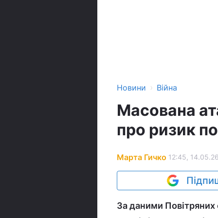
›
Новини
Війна
Масована ата
про ризик п
Марта Гичко
12:45, 14.05.2
Підпиш
За даними Повітряних 