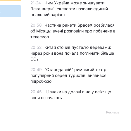
21:24
Чим Україна може знищувати
"Іскандери": експерти назвали єдиний
s
реальний варіант
20:58
Частина ракети SpaceX розбилася
об Місяць: вчені розповіли про побачене в
телескоп
20:52
Китай оточив пустелю деревами:
через роки вона почала поглинати більше
CO₂
20:49
"Стародавній" римський театр,
популярний серед туристів, виявився
підробкою
20:45
Ці знаки на долоні є не у всіх: що
вони означають
Реклама