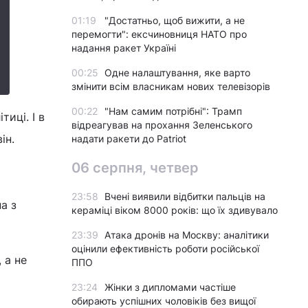
01:19
"Достатньо, щоб вижити, а не
перемогти": ексчиновниця НАТО про
надання ракет Україні
00:25
Одне налаштування, яке варто
змінити всім власникам нових телевізорів
00:22
"Нам самим потрібні": Трамп
иці. І в
відреагував на прохання Зеленського
ін.
надати ракети до Patriot
06 серпня, четвер
23:58
Вчені виявили відбитки пальців на
а з
кераміці віком 8000 років: що їх здивувало
23:39
Атака дронів на Москву: аналітики
оцінили ефективність роботи російської
 а не
ППО
23:24
Жінки з дипломами частіше
обирають успішних чоловіків без вищої