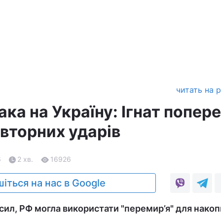
читать на 
ка на Україну: Ігнат попер
овторних ударів
6
2 хв.
16926
іться на нас в Google
сил, РФ могла використати "перемир’я" для нако