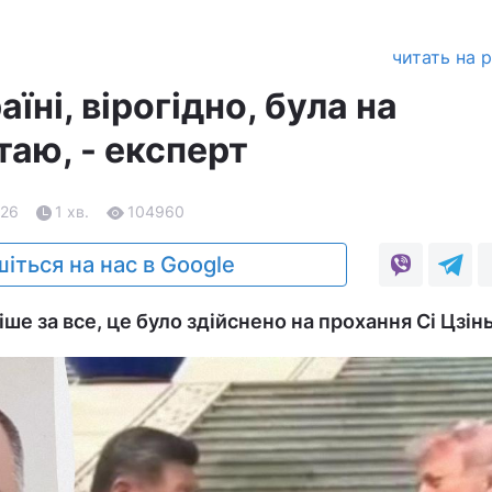
читать на 
їні, вірогідно, була на
таю, - експерт
.26
1 хв.
104960
іться на нас в Google
іше за все, це було здійснено на прохання Сі Цзінь