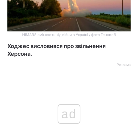
HIMARS змінюють хід війни в Україні / фото Генштаб
Ходжес висловився про звільнення
Херсона.
Реклама
ad