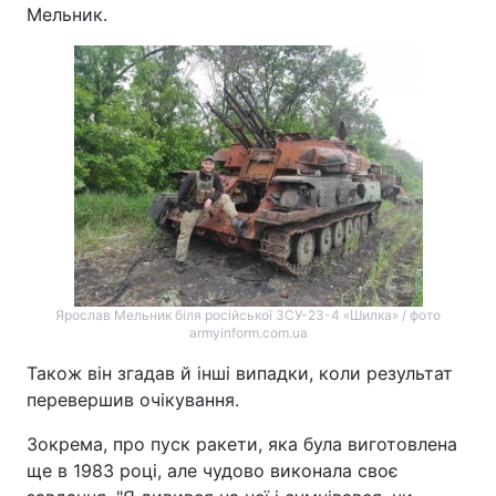
Мельник.
Ярослав Мельник біля російської ЗСУ-23-4 «Шилка» / фото
armyinform.com.ua
Також він згадав й інші випадки, коли результат
перевершив очікування.
Зокрема, про пуск ракети, яка була виготовлена
ще в 1983 році, але чудово виконала своє