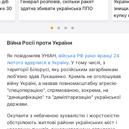
 діб
Генерал розповів, скільки ракет
Україн
же 30
здатна збивати українська ППО
знищил
купку 
Війна Росії проти України
Як повідомляв УНІАН,
війська РФ рано вранці 24
лютого вдерлися в Україну
. У тому числі, з
території Білорусі, яку російським загарбникам
люб'язно здав Лукашенко. Кремль не оголошував
війну Україні, а назвав повномасштабну агресію
"спецоперацією", спрямованою, зокрема, на
"денацифікацію" та "демілітаризацію" української
держави.
Окупанти з небаченою зухвалістю і жорстокістю
обстрілюють житлові райони українських міст і