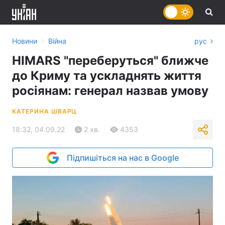
›
Новини
Війна
рус
HIMARS "переберуться" ближче
до Криму та ускладнять життя
росіянам: генерал назвав умову
КАТЕРИНА ШВАРЦ
18:32, 04.09.22
2 хв.
4353
Підпишіться на нас в Google