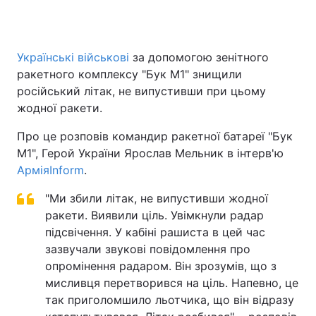
Українські військові
за допомогою зенітного
ракетного комплексу "Бук М1" знищили
російський літак, не випустивши при цьому
жодної ракети.
Про це розповів командир ракетної батареї "Бук
М1", Герой України Ярослав Мельник в інтерв'ю
АрміяInform
.
"Ми збили літак, не випустивши жодної
ракети. Виявили ціль. Увімкнули радар
підсвічення. У кабіні рашиста в цей час
зазвучали звукові повідомлення про
опромінення радаром. Він зрозумів, що з
мисливця перетворився на ціль. Напевно, це
так приголомшило льотчика, що він відразу