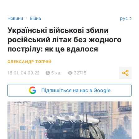
›
Новини
Війна
рус
Українські військові збили
російський літак без жодного
пострілу: як це вдалося
ОЛЕКСАНДР ТОПЧІЙ
18:01, 04.09.22
5 хв.
32715
Підпишіться на нас в Google