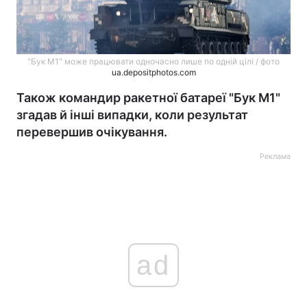
"Бук М1" може працювати одночасно лише по одній цілі / фото
ua.depositphotos.com
Також командир ракетної батареї "Бук М1"
згадав й інші випадки, коли результат
перевершив очікування.
Реклама
ad