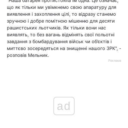
"Наша батарея протистояла їм одна. Це означає,
що як тільки ми увімкнемо свою апаратуру для
виявлення і захоплення цілі, то відразу станемо
зручною і добре помітною мішенню для десяти
рашистських льотчиків. Як тільки вони нас
виявлять, то без вагань відмінять свої польотні
завдання з бомбардування військ чи об’єктів і
миттєво зосередяться на знищенні нашого ЗРК", -
розповів Мельник.
Реклама
ad