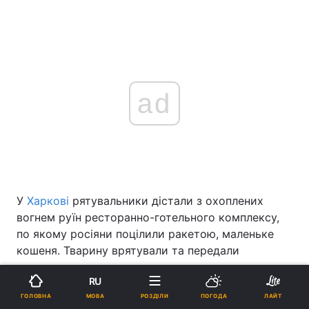
ad
У
Харкові
рятувальники дістали з охоплених
вогнем руїн ресторанно-готельного комплексу,
по якому росіяни поцілили ракетою, маленьке
кошеня. Тварину врятували та передали
волонтерам.
RU
Про це повідомляється на сторінці ДСНС України
МОВА
ГОЛОВНА
РОЗДІЛИ
ПОГОДА
ЛАЙТ