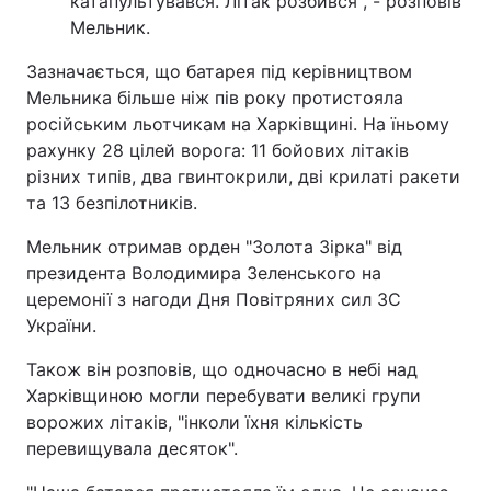
катапультувався. Літак розбився", - розповів
Мельник.
Зазначається, що батарея під керівництвом
Мельника більше ніж пів року протистояла
російським льотчикам на Харківщині. На їньому
рахунку 28 цілей ворога: 11 бойових літаків
різних типів, два гвинтокрили, дві крилаті ракети
та 13 безпілотників.
Мельник отримав орден "Золота Зірка" від
президента Володимира Зеленського на
церемонії з нагоди Дня Повітряних сил ЗС
України.
Також він розповів, що одночасно в небі над
Харківщиною могли перебувати великі групи
ворожих літаків, "інколи їхня кількість
перевищувала десяток".