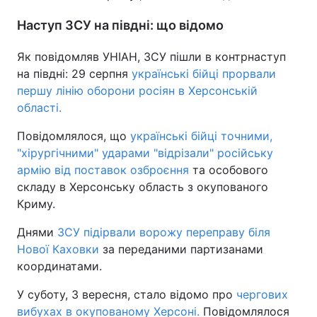
Тема оформлення
Наступ ЗСУ на півдні: що відомо
Як повідомляв УНІАН, ЗСУ пішли в контрнаступ
на півдні: 29 серпня
українські бійці прорвали
першу лінію оборони росіян в Херсонській
області.
Повідомлялося, що
українські бійці точними,
"хірургічними" ударами "відрізали" російську
армію від поставок озброєння
та особового
складу в Херсонську область з окупованого
Криму.
Днями
ЗСУ підірвали ворожу переправу біля
Нової Каховки
за переданими партизанами
координатами.
У суботу, 3 вересня, стало відомо про
чергових
вибухах в окупованому Херсоні.
Повідомлялося