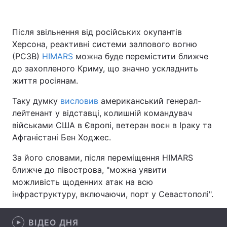
Після звільнення від російських окупантів
Херсона, реактивні системи залпового вогню
Головна
Війна
(РСЗВ)
HIMARS
можна буде перемістити ближче
Україна
Політика
до захопленого Криму, що значно ускладнить
життя росіянам.
Економіка
Світ
Таку думку
висловив
американський генерал-
Спорт
Наука
лейтенант у відставці, колишній командувач
військами США в Європі, ветеран воєн в Іраку та
Техно і зв'язок
Лайт
Афганістані Бен Ходжес.
Зброя
Інциденти
За його словами, після переміщення HIMARS
ближче до півострова, "можна уявити
Здоров'я
Туризм
можливість щоденних атак на всю
інфраструктуру, включаючи, порт у Севастополі".
Цікавинки
Погода
Екологія
ВІДЕО ДНЯ
Регіони