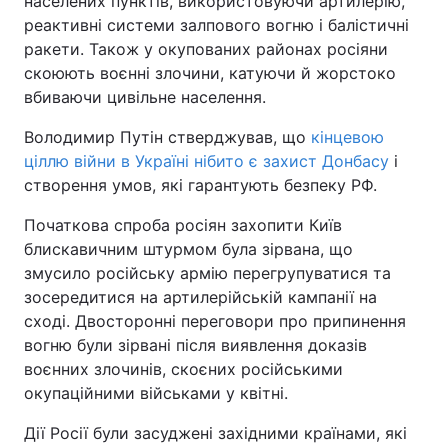
населених пунктів, використовуючи артилерію,
реактивні системи залпового вогню і балістичні
ракети. Також у окупованих районах росіяни
скоюють воєнні злочини, катуючи й жорстоко
вбиваючи цивільне населення.
Володимир Путін стверджував, що
кінцевою
ціллю війни в Україні нібито є захист Донбасу
і
створення умов, які гарантують безпеку РФ.
Початкова спроба росіян захопити Київ
блискавичним штурмом була зірвана, що
змусило російську армію перегрупуватися та
зосередитися на артилерійській кампанії на
сході. Двосторонні переговори про припинення
вогню були зірвані після виявлення доказів
воєнних злочинів, скоєних російськими
окупаційними військами у квітні.
Дії Росії були засуджені західними країнами, які