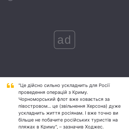
Лонгріди
Відео з Youtube
Статті
ad
Інтерв'ю
Думки
Архів
Вакансії
Контакти
Послуги
"Це дійсно сильно ускладнить для Росії
проведення операцій з Криму.
Чорноморський флот вже ховається за
півостровом... це (звільнення Херсона) дуже
ускладнить життя росіянам. І вже точно ви
більше не побачите російських туристів на
пляжах в Криму", – зазначив Ходжес.