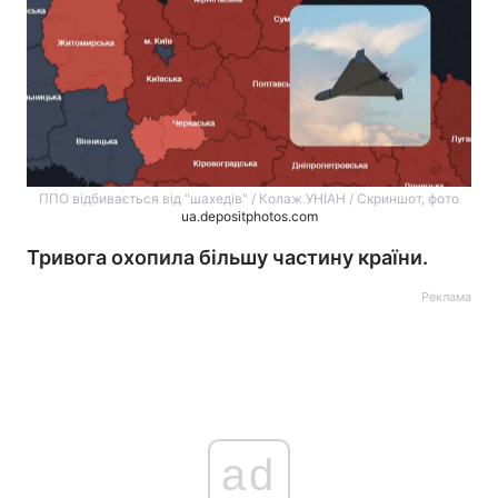
ППО відбивається від "шахедів" / Колаж УНІАН / Скриншот, фото
ua.depositphotos.com
Тривога охопила більшу частину країни.
Реклама
ad