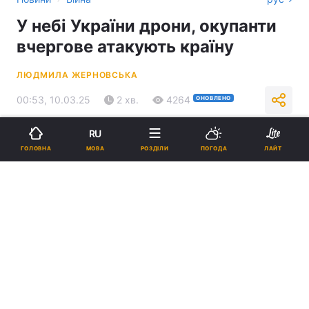
У небі України дрони, окупанти
вчергове атакують країну
ЛЮДМИЛА ЖЕРНОВСЬКА
00:53, 10.03.25
2 хв.
4264
ОНОВЛЕНО
RU
Підпишіться на нас в Google
МОВА
ГОЛОВНА
РОЗДІЛИ
ПОГОДА
ЛАЙТ
Українців попередили про загрозу / Колаж УНІАН / Скриншот, фото