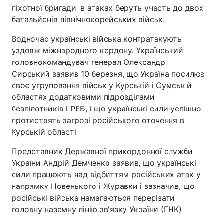
піхотної бригади, в атаках беруть участь до двох
Тема оформлення
батальйонів північнокорейських військ.
Водночас українські війська контратакують
уздовж міжнародного кордону. Український
головнокомандувач генерал Олександр
Сирський заявив 10 березня, що Україна посилює
своє угруповання військ у Курській і Сумській
областях додатковими підрозділами
безпілотників і РЕБ, і що українські сили успішно
протистоять загрозі російського оточення в
Курській області.
Представник Державної прикордонної служби
України Андрій Демченко заявив, що українські
сили працюють над відбиттям російських атак у
напрямку Новенького і Журавки і зазначив, що
російські війська намагаються перерізати
головну наземну лінію зв'язку України (ГНК)