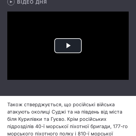
ВІДЕО ДНЯ
Лонгріди
Відео з Youtube
Статті
Інтерв'ю
Думки
Play
Архів
Вакансії
Video
Контакти
Послуги
Також стверджується, що російські війська
атакують околиці Суджі та на південь від міста
біля Курилівки та Гуєво. Крім російських
підрозділів 40-ї морської піхотної бригади, 177-го
морського піхотного полку і 810-ї морської