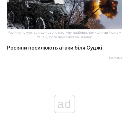
Росіяни готуються до нового наступу найближчими днями / колаж
УНІАН, фото пресслужба "Азова"
Росіяни посилюють атаки біля Суджі.
Реклама
ad