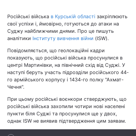
Російські війська
в Курській області
закріплюють
свої успіхи і, ймовірно, готуються до атаки на
Головна
Війна
Суджу найближчими днями. Про це пишуть
аналітики
Інституту вивчення війни
(ISW).
Україна
Політика
Повідомляється, що геолокаційні кадри
Економіка
Світ
показують, що російські війська просунулися в
центрі Мартинівки, на північний схід від Суджі. У
Спорт
Наука
наступі беруть участь підрозділи російського 44-
го армійського корпусу і 1434-го полку "Ахмат-
Техно і зв'язок
Лайт
Чечня".
Зброя
Інциденти
При цьому російські воєнкори стверджують, що
російські війська захопили чотири нові населені
Здоров'я
Туризм
пункти біля Суджі та просунулися ще у двох,
Цікавинки
Погода
однак ISW не виявив підтвердження цим заявам.
Екологія
Регіони