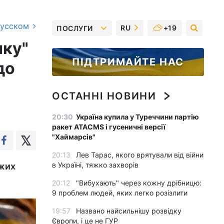
русском
RU
+19
ПОСЛУГИ
чку"
ПІДТРИМАЙТЕ НАС
до
ОСТАННІ НОВИНИ
20:30
Україна купила у Туреччини партію
ракет ATACMS і гусеничні версії
"Хаймарсів"
20:13
Лев Тарас, якого врятували від війни
в Україні, тяжко захворів
ожих
20:12
"Вибухають" через кожну дрібницю:
9 проблем людей, яких легко розізлити
19:57
Названо найсильнішу розвідку
Європи, і це не ГУР