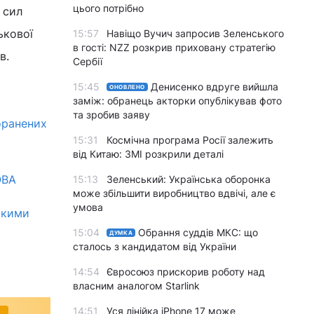
цього потрібно
 сил
ькової
15:57
Навіщо Вучич запросив Зеленського
в гості: NZZ розкрив приховану стратегію
в.
Сербії
15:45
Денисенко вдруге вийшла
ОНОВЛЕНО
заміж: обранець акторки опублікував фото
та зробив заяву
оранених
15:31
Космічна програма Росії залежить
від Китаю: ЗМІ розкрили деталі
ОВА
15:13
Зеленський: Українська оборонка
може збільшити виробництво вдвічі, але є
умова
ькими
15:04
Обрання суддів МКС: що
ДУМКА
сталось з кандидатом від України
14:54
Євросоюз прискорив роботу над
власним аналогом Starlink
14:51
Уся лінійка iPhone 17 може