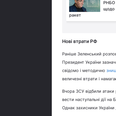
10 ракетних ударів по
РНБО 
території України -
щодо 
ракет
Нові втрати РФ
Раніше Зеленський розпов
Президент України зазнач
свідомо і методично
знищ
величезні втрати і намага
Вчора ЗСУ відбили атаки
вести наступальні дії на
Однак захисники України д