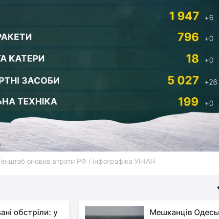
Генштаб оновив втрати РФ / інфографіка УНІАН
ані обстріли: у
Мешканців Одесь