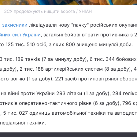
ЗСУ продовжують нищити ворога / УНІАН
і захисники
ліквідували нову "пачку" російських окупант
йних сил України
, загальні бойові втрати противника з 
о 125 тис. 510 осіб, з яких 800 знищено минулої доби.
3 тис. 189 танків (7 за минулу добу), 6 тис. 344 бойових
 добу), 2 тис. 188 артилерійських систем (8 за добу), 
го вогню (1 за добу), 221 засіб протиповітряної оборон
а війні проти України 293 літаки (1 за добу), 284 гелік
ілотників оперативно-тактичного рівня (6 за добу), 796 
в, 5 тис. 027 одиниць автомобільної техніки та автоцис
пеціальної техніки.