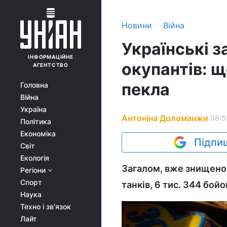
›
Новини
Війна
Українські 
ІНФОРМАЦІЙНЕ
окупантів: щ
АГЕНТСТВО
пекла
Головна
Війна
Україна
Антоніна Доломанжи
08:5
Політика
Економіка
Підпиш
Світ
Екологія
Загалом, вже знищено б
Регіони
Спорт
танків, 6 тис. 344 бо
Наука
Техно і зв'язок
Лайт