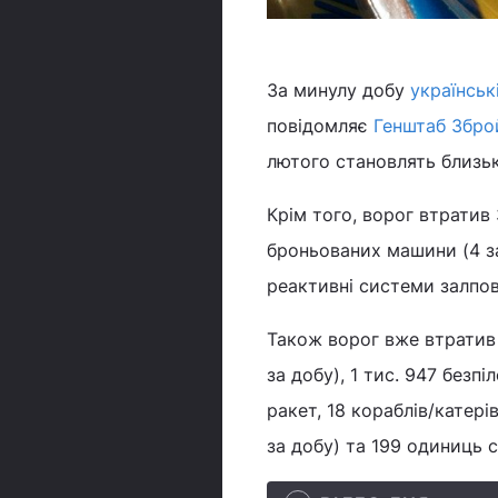
За минулу добу
українськ
повідомляє
Генштаб Збро
лютого становлять близьк
Крім того, ворог втратив 
броньованих машини (4 за
реактивні системи залпово
Також ворог вже втратив н
за добу), 1 тис. 947 безп
ракет, 18 кораблів/катері
за добу) та 199 одиниць с