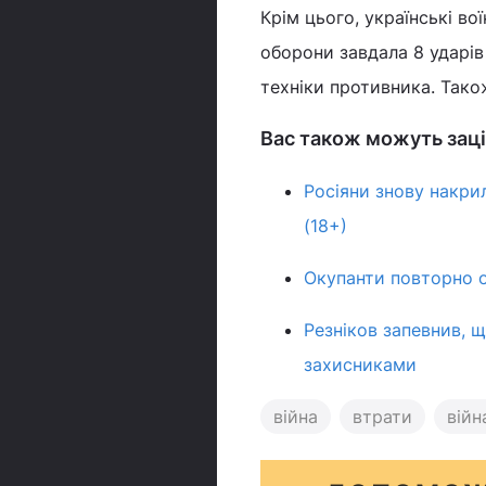
Крім цього, українські во
оборони завдала 8 ударів
техніки противника. Тако
Вас також можуть заці
Росіяни знову накри
(18+)
Окупанти повторно о
Резніков запевнив, 
захисниками
війна
втрати
війн