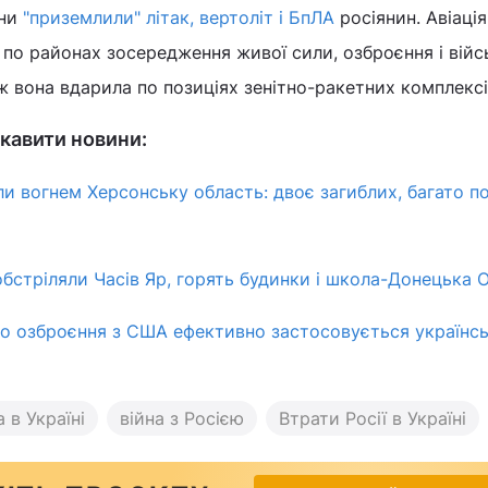
їни
"приземлили" літак, вертоліт і БпЛА
росіянин. Авіація
 по районах зосередження живої сили, озброєння і війс
ж вона вдарила по позиціях зенітно-ракетних комплексі
кавити новини:
ли вогнем Херсонську область: двоє загиблих, багато п
бстріляли Часів Яр, горять будинки і школа-Донецька 
що озброєння з США ефективно застосовується українс
а в Україні
війна з Росією
Втрати Росії в Україні