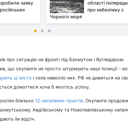
зробили заяву
області поперед
російських
про небезпеку з
Чорного моря
ів про ситуацію на фронті під Бахмутом і Вугледаром.
ив, що окупанти не просто штурмують наші позиції - в
ують ці міста
і села навколо них. РФ не дивиться на св
ється домогтися хоча б якогось успіху.
 росіян близько
12 населених пунктів
. Окупанти продов
 Бахмутському, Авдіївському та Новопавлівському напря
ають їм відсіч.