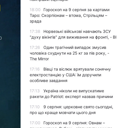
18:00
Гороскоп на 9 серпня за картами
Таро: Скорпіонам – втома, Стрільцям –
зрада
17:38
Норвезькі військові навчають ЗСУ
"духу вікінгів" для виживання на фронті, - BI
17:26
Один трагічний випадок змусив
чоловіка схуднути на 25 кг за пів року, -
The Mirror
17:16
Вівці та віслюк врятували сонячну
електростанцію у США: їм доручили
особливе завдання
17:13
Україна ніколи не випускатиме
ракети до Patriot: експерт назвав причини
17:10
9 серпня: церковне свято сьогодні,
про що краще мовчати цього дня
17:00
Гороскоп на 9 серпня: Овнам –