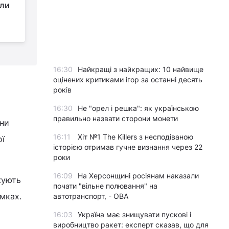
или
10 ракетних ударів по
території України -
Генштаб
р
16:30
Найкращі з найкращих: 10 найвище
оцінених критиками ігор за останні десять
років
16:30
Не "орел і решка": як українською
правильно назвати сторони монети
они
16:11
Хіт №1 The Killers з несподіваною
ої
історією отримав гучне визнання через 22
роки
16:09
На Херсонщині росіянам наказали
жують
почати "вільне полювання" на
мках.
автотранспорт, - ОВА
16:03
Україна має знищувати пускові і
виробництво ракет: експерт сказав, що для