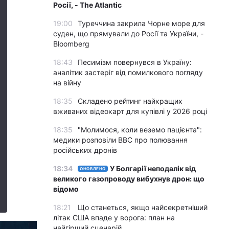
Росії, - The Atlantic
19:00
Туреччина закрила Чорне море для
суден, що прямували до Росії та України, -
Bloomberg
18:43
Песимізм повернувся в Україну:
аналітик застеріг від помилкового погляду
на війну
18:35
Складено рейтинг найкращих
вживаних відеокарт для купівлі у 2026 році
18:35
"Молимося, коли веземо пацієнта":
медики розповіли BBC про полювання
російських дронів
18:34
У Болгарії неподалік від
ОНОВЛЕНО
великого газопроводу вибухнув дрон: що
відомо
18:21
Що станеться, якщо найсекретніший
літак США впаде у ворога: план на
найгірший сценарій