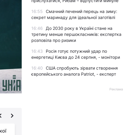
прислухатися, Рибам – відпустити минуле
16:55
Смачний печений перець на зиму:
секрет маринаду для ідеальної заготівлі
16:46
До 2030 року в Україні стане на
третину менше першокласників: експертка
розповіла про ризики
16:43
Росія готує потужний удар по
енергетиці Києва до 24 серпня, - монітори
16:40
США спробують зірвати створення
європейського аналога Patriot, - експерт
Реклама
кої
За добу Росія завдала