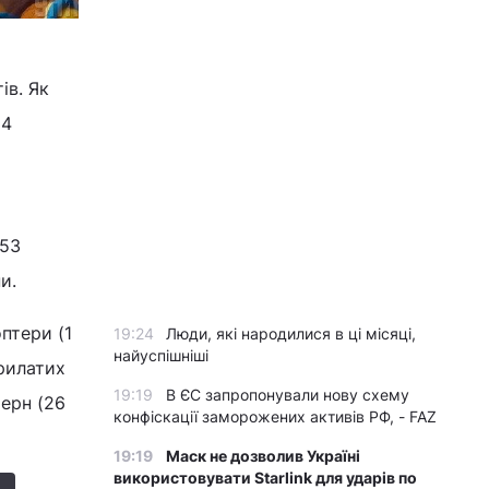
ів. Як
24
453
и.
оптери (1
19:24
Люди, які народилися в ці місяці,
найуспішніші
крилатих
19:19
В ЄС запропонували нову схему
терн (26
конфіскації заморожених активів РФ, - FAZ
19:19
Маск не дозволив Україні
використовувати Starlink для ударів по