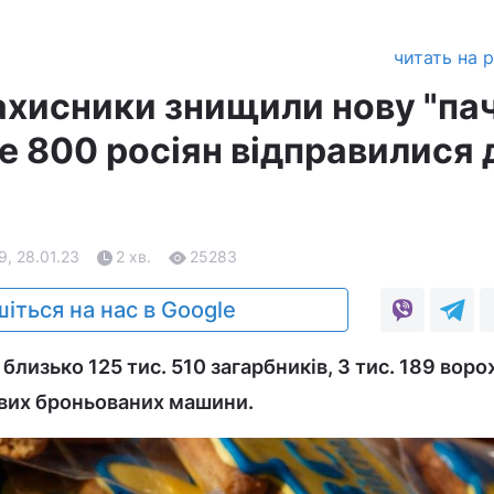
читать на 
захисники знищили нову "па
е 800 росіян відправилися 
9, 28.01.23
2 хв.
25283
іться на нас в Google
лизько 125 тис. 510 загарбників, 3 тис. 189 вор
йових броньованих машини.