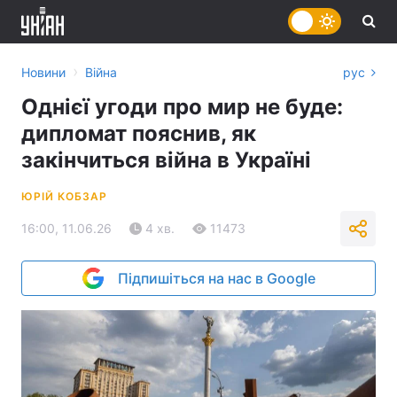
›
Новини
Війна
рус
Однієї угоди про мир не буде:
дипломат пояснив, як
закінчиться війна в Україні
ЮРІЙ КОБЗАР
16:00, 11.06.26
4 хв.
11473
Підпишіться на нас в Google