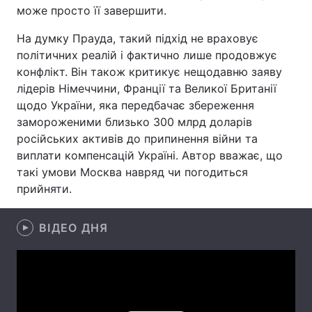
може просто її завершити.
Лонгріди
На думку Прауда, такий підхід не враховує
політичних реалій і фактично лише продовжує
Відео з Youtube
Статті
конфлікт. Він також критикує нещодавню заяву
лідерів Німеччини, Франції та Великої Британії
Інтерв'ю
Думки
щодо України, яка передбачає збереження
замороженими близько 300 млрд доларів
Архів
Вакансії
російських активів до припинення війни та
виплати компенсацій Україні. Автор вважає, що
Контакти
такі умови Москва навряд чи погодиться
прийняти.
Послуги
ВІДЕО ДНЯ