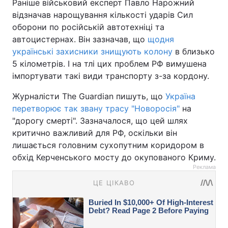
Раніше військовий експерт Павло Нарожний
відзначав нарощування кількості ударів Сил
оборони по російській автотехніці та
автоцистернах. Він зазначав, що
щодня
українські захисники знищують колону
в близько
5 кілометрів. І на тлі цих проблем РФ вимушена
імпортувати такі види транспорту з-за кордону.
Журналісти The Guardian пишуть, що
Україна
перетворює так звану трасу "Новоросія"
на
"дорогу смерті". Зазначалося, що цей шлях
критично важливий для РФ, оскільки він
лишається головним сухопутним коридором в
обхід Керченського мосту до окупованого Криму.
Реклама