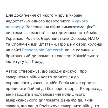
Для досягнення стійкого миру в Україні
недостатньо одного всеохопного
Головна
Війна
мирного
договору
. Завершення війни вимагатиме цілої
Україна
Політика
системи взаємопов’язаних домовленостей між
Україною, Росією, Європейським Союзом, НАТО
Економіка
Світ
та Сполученими Штатами. Про це у своїй колонці
на сайті
Responsible Statecraft
пише колишній
Спорт
Наука
британський дипломат та експерт Квінсійського
інституту Іан Прауд.
Техно і зв'язок
Лайт
Автор стверджує, що західні дискусії про
Зброя
Інциденти
завершення війни часто зводяться до
спрощеного уявлення, ніби Росія може просто
Здоров'я
Туризм
припинити бойові дії без переговорів. Як приклад
він наводить висловлювання колишнього
Цікавинки
Погода
американського дипломата Дена Фріда, який
заявив, що якщо Росія хоче завершити війну, то
Екологія
Регіони