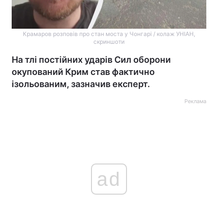
Крамаров розповів про стан моста у Чонгарі / колаж УНІАН,
скриншоти
На тлі постійних ударів Сил оборони
окупований Крим став фактично
ізольованим, зазначив експерт.
Реклама
ad