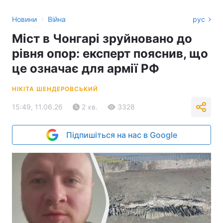
›
Новини
Війна
рус
Міст в Чонгарі зруйновано до
рівня опор: експерт пояснив, що
це означає для армії РФ
НІКІТА ШЕНДЕРОВСЬКИЙ
15:49, 11.06.26
2 хв.
3328
Підпишіться на нас в Google