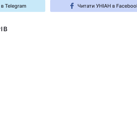
 в Telegram
Читати УНІАН в Faceboo
ІВ