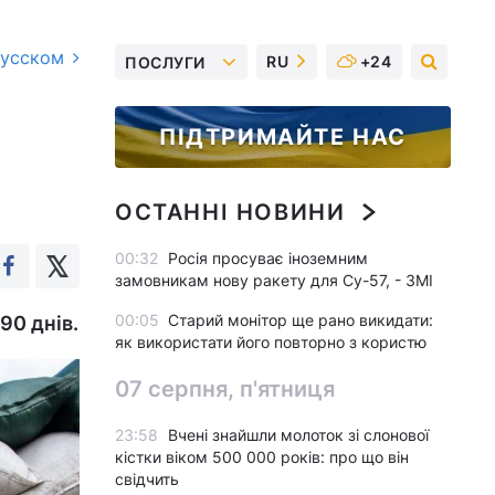
русском
RU
+24
ПОСЛУГИ
ПІДТРИМАЙТЕ НАС
ОСТАННІ НОВИНИ
00:32
Росія просуває іноземним
замовникам нову ракету для Су-57, - ЗМІ
00:05
Старий монітор ще рано викидати:
90 днів.
як використати його повторно з користю
07 серпня, п'ятниця
23:58
Вчені знайшли молоток зі слонової
кістки віком 500 000 років: про що він
свідчить