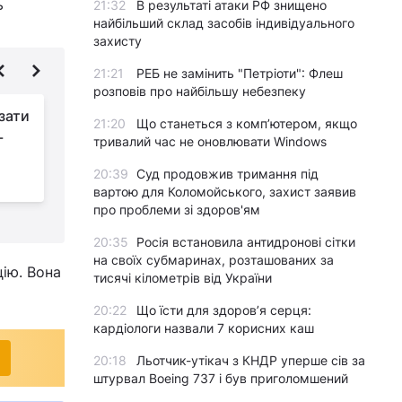
ь
21:32
В результаті атаки РФ знищено
найбільший склад засобів індивідуального
захисту
21:21
РЕБ не замінить "Петріоти": Флеш
розповів про найбільшу небезпеку
ізати
Австралія розпочала
21:20
Що станеться з комп’ютером, якщо
-
постачання Україні
тривалий час не оновлювати Windows
броньованої техніки
20:39
Суд продовжив тримання під
з
вартою для Коломойського, захист заявив
про проблеми зі здоров'ям
20:35
Росія встановила антидронові сітки
на своїх субмаринах, розташованих за
цію. Вона
тисячі кілометрів від України
20:22
Що їсти для здоров’я серця:
кардіологи назвали 7 корисних каш
20:18
Льотчик-утікач з КНДР уперше сів за
штурвал Boeing 737 і був приголомшений