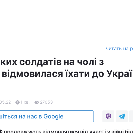
читать на 
ких солдатів на чолі з
відмовилася їхати до Украї
.05.22
1 хв.
27053
іться на нас в Google
 продовжують відмовлятися від участі у війні бі