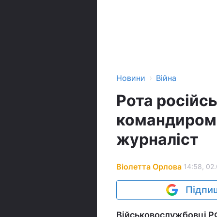
›
Новини
Війна
Рота російсь
командиром 
журналіст
Віолетта Орлова
14:58, 02
Підпиш
Військовослужбовці РФ