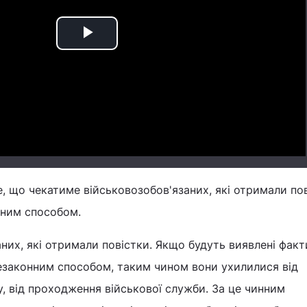
Play
Video
те, що чекатиме військовозобов'язаних, які отримали по
нним способом.
них, які отримали повістки. Якщо будуть виявлені факт
незаконним способом, таким чином вони ухилилися від
у, від проходження військової служби. За це чинним