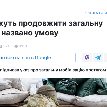
читать на 
ожуть продовжити загальну
: названо умову
1 хв.
39131
іться на нас в Google
ідписав указ про загальну мобілізацію протягом 