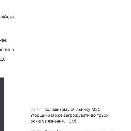
військ
має
значно
уде
23:17
Колишньому очільнику МЗС
Угорщини може загрожувати до трьох
років ув'язнення, - ЗМІ