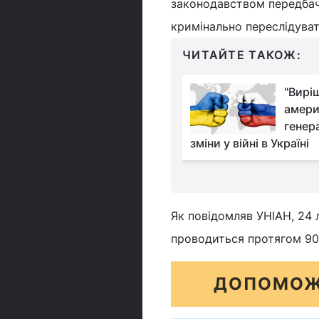
законодавством передбаче
кримінально переслідувати
ЧИТАЙТЕ ТАКОЖ:
Австралія розпочала
"Вирі
постачання Україні
амери
броньованої техніки
генер
зміни у війні в Україні
Як повідомляв УНІАН, 24 
проводиться протягом 90 
ДОПОМОЖ