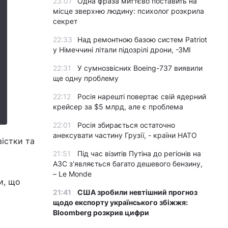
23:07
Одна фраза миттєво поставить на
місце зверхню людину: психолог розкрила
секрет
22:33
Над ремонтною базою систем Patriot
у Німеччині літали підозрілі дрони, -ЗМІ
22:31
У сумнозвісних Boeing-737 виявили
ще одну проблему
22:12
Росія нарешті повертає свій ядерний
крейсер за $5 млрд, але є проблема
22:01
Росія збирається остаточно
анексувати частину Грузії, - країни НАТО
вістки та
21:51
Під час візитів Путіна до регіонів на
АЗС з’являється багато дешевого бензину,
– Le Monde
и, що
21:41
США зробили невтішний прогноз
щодо експорту українського збіжжя:
Bloomberg розкрив цифри