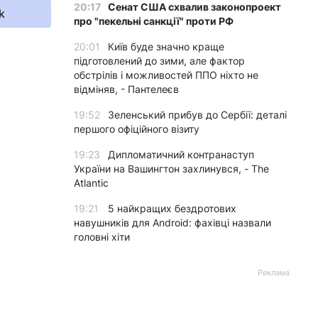
20:17
Сенат США схвалив законопроект
k
про "пекельні санкції" проти РФ
20:01
Київ буде значно краще
підготовлений до зими, але фактор
обстрілів і можливостей ППО ніхто не
відміняв, - Пантелеєв
19:52
Зеленський прибув до Сербії: деталі
першого офіційного візиту
19:23
Дипломатичний контранаступ
України на Вашингтон захлинувся, - The
Atlantic
19:21
5 найкращих бездротових
навушників для Android: фахівці назвали
головні хіти
Реклама