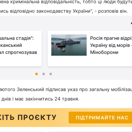
на кримінальна відповідальність, тобто ці люди будут
сь відповідно законодавству України", - розповів він.
шальна стадія":
Росія прагне відр
канський
Україну від морів 
ал спрогнозував
Міноборони
лютого Зеленський підписав указ про загальну мобіліза
днів і має закінчитись 24 травня.
ІТЬ ПРОЄКТУ
ПІДТРИМАЙТЕ НАС