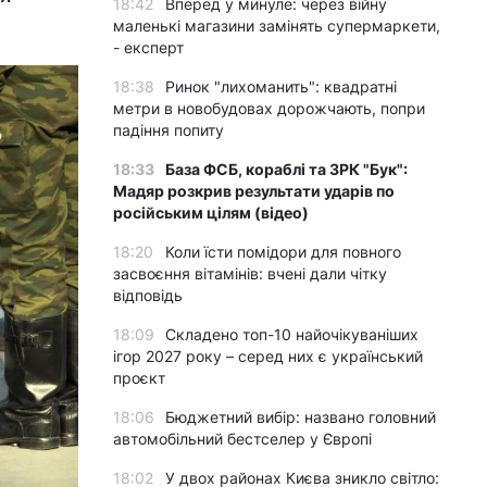
18:42
Вперед у минуле: через війну
маленькі магазини замінять супермаркети,
- експерт
18:38
Ринок "лихоманить": квадратні
метри в новобудовах дорожчають, попри
падіння попиту
18:33
База ФСБ, кораблі та ЗРК "Бук":
Мадяр розкрив результати ударів по
російським цілям (відео)
18:20
Коли їсти помідори для повного
засвоєння вітамінів: вчені дали чітку
відповідь
18:09
Складено топ-10 найочікуваніших
ігор 2027 року – серед них є український
проєкт
18:06
Бюджетний вибір: названо головний
автомобільний бестселер у Європі
18:02
У двох районах Києва зникло світло: