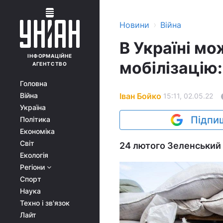
›
Новини
Війна
В Україні м
ІНФОРМАЦІЙНЕ
мобілізацію
АГЕНТСТВО
Головна
Іван Бойко
Війна
15:11, 02.05.22
Україна
Підпиш
Політика
Економіка
Світ
24 лютого Зеленський п
Екологія
Регіони
Спорт
Наука
Техно і зв'язок
Лайт