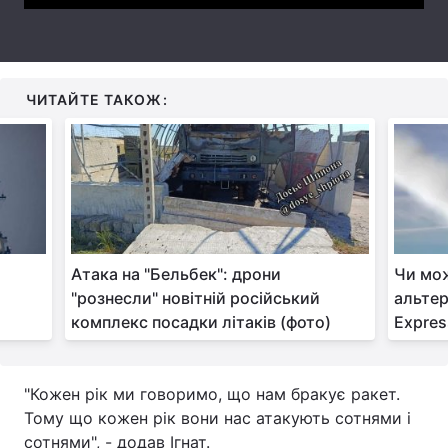
Тема оформлення
ЧИТАЙТЕ ТАКОЖ:
Атака на "Бельбек": дрони
Чи мож
"рознесли" новітній російський
альтер
комплекс посадки літаків (фото)
Expres
"Кожен рік ми говоримо, що нам бракує ракет.
Тому що кожен рік вони нас атакують сотнями і
сотнями", - додав Ігнат.