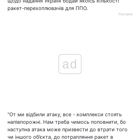
щодо надання Україні бодай якоїсь кількості
ракет-перехоплювачів для ППО.
Реклама
ad
"От ми відбили атаку, все - комплекси стоять
напівпорожні. Нам треба чимось поповнити, бо
наступна атака може призвести до втрати того
чи іншого об’єкта, до потрапляння ракет в