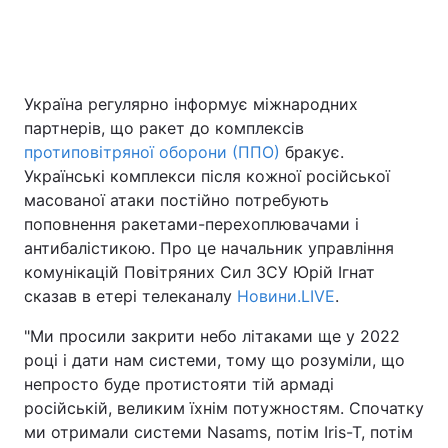
Головна
Війна
Україна регулярно інформує міжнародних
партнерів, що ракет до комплексів
Україна
Політика
протиповітряної оборони (ППО)
бракує.
Економіка
Світ
Українські комплекси після кожної російської
масованої атаки постійно потребують
Спорт
Наука
поповнення ракетами-перехоплювачами і
антибалістикою. Про це начальник управління
Техно і зв'язок
Лайт
комунікацій Повітряних Сил ЗСУ Юрій Ігнат
сказав в етері телеканалу
Новини.LIVE
.
Зброя
Інциденти
"Ми просили закрити небо літаками ще у 2022
Здоров'я
Туризм
році і дати нам системи, тому що розуміли, що
непросто буде протистояти тій армаді
Цікавинки
Погода
російській, великим їхнім потужностям. Спочатку
ми отримали системи Nasams, потім Iris-T, потім
Екологія
Регіони