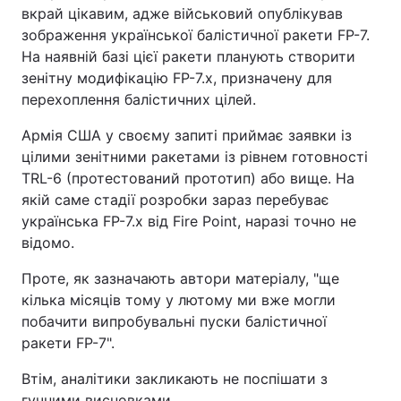
вкрай цікавим, адже військовий опублікував
зображення української балістичної ракети FP-7.
На наявній базі цієї ракети планують створити
зенітну модифікацію FP-7.x, призначену для
перехоплення балістичних цілей.
Армія США у своєму запиті приймає заявки із
цілими зенітними ракетами із рівнем готовності
TRL-6 (протестований прототип) або вище. На
якій саме стадії розробки зараз перебуває
українська FP-7.x від Fire Point, наразі точно не
відомо.
Проте, як зазначають автори матеріалу, "ще
кілька місяців тому у лютому ми вже могли
побачити випробувальні пуски балістичної
ракети FP-7".
Втім, аналітики закликають не поспішати з
гучними висновками.