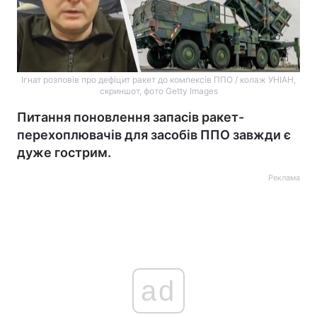
Ігнат розповів про дефіцит ракет до компекcів ППО / колаж УНІАН,
скриншот, фото Getty Images
Питання поновлення запасів ракет-
перехоплювачів для засобів ППО завжди є
дуже гострим.
Реклама
ad