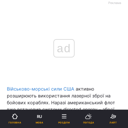
Реклама
ad
Військово-морські сили США
активно
розширюють використання лазерної зброї на
бойових кораблях. Наразі американський флот
вже встановив системи directed energy – зброї
спрямованої енергії – на дев'ять есмінців класу
RU
"Арлі Берк". Йдеться про лазерні комплекси ODIN
МОВА
ГОЛОВНА
РОЗДІЛИ
ПОГОДА
ЛАЙТ