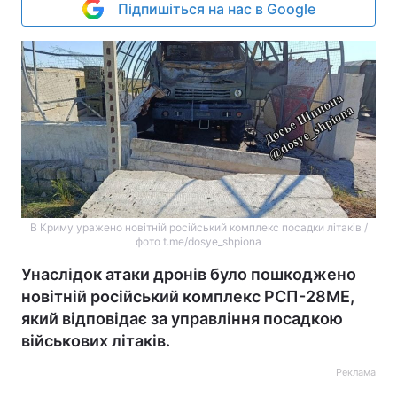
Підпишіться на нас в Google
В Криму уражено новітній російський комплекс посадки літаків /
фото t.me/dosye_shpiona
Унаслідок атаки дронів було пошкоджено
новітній російський комплекс РСП-28МЕ,
який відповідає за управління посадкою
військових літаків.
Реклама