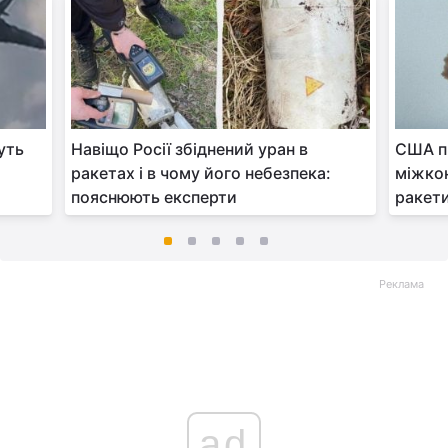
уть
Навіщо Росії збіднений уран в
США п
ракетах і в чому його небезпека:
міжкон
пояснюють експерти
ракети
Реклама
ad