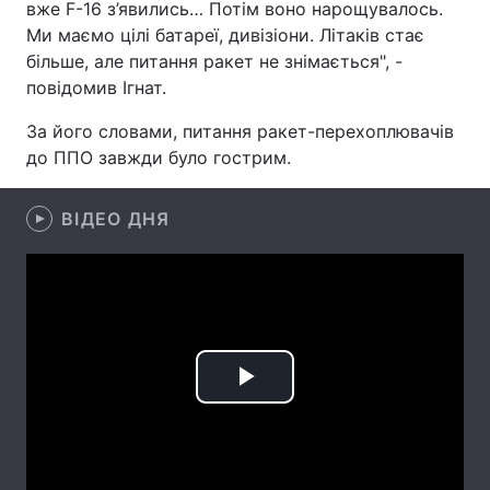
вже F-16 з’явились… Потім воно нарощувалось.
Ми маємо цілі батареї, дивізіони. Літаків стає
Лонгріди
більше, але питання ракет не знімається", -
повідомив Ігнат.
Відео з Youtube
Статті
За його словами, питання ракет-перехоплювачів
Інтерв'ю
Думки
до ППО завжди було гострим.
Архів
Вакансії
ВІДЕО ДНЯ
Контакти
Послуги
Play
Video