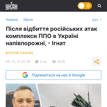
›
Новини
Зброя
рус
Після відбиття російських атак
комплекси ППО в Україні
напівпорожні, - Ігнат
ВІТАЛІЙ САЄНКО
09:13, 21.05.26
3 хв.
2626
Підпишіться на нас в Google