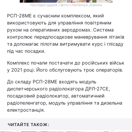
Наслідки ударів / фото t.me/dosye_shpiona
РСП-28МЕ є сучасним комплексом, який
використовують для управління повітряним
рухом на оперативних аеродромах. Система
контролює передпосадкове маневрування літаків
та допомагає пілотам витримувати курс і глісаду
під час посадки.
Комплекс почали постачати до російських військ
у 2021 році. Його обслуговують троє операторів.
До складу РСП-28МЕ входять модуль
диспетчерського радіолокатора ДРЛ-27СЕ,
посадковий радіолокатор, автоматичний
радіопеленгатор, модуль управління та дизельна
електростанція.
ЧИТАЙТЕ ТАКОЖ: