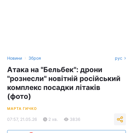
›
Новини
Зброя
рус
Атака на "Бельбек": дрони
"рознесли" новітній російський
комплекс посадки літаків
(фото)
МАРТА ГИЧКО
07:57, 21.05.26
2 хв.
3836