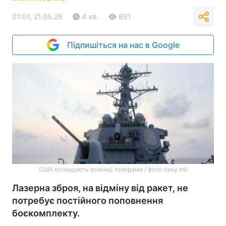
01:01, 21.05.26
4 хв.
891
Підпишіться на нас в Google
США оснащують есмінці лазерами / фото navy.mil
Лазерна зброя, на відміну від ракет, не
потребує постійного поповнення
боєкомплекту.