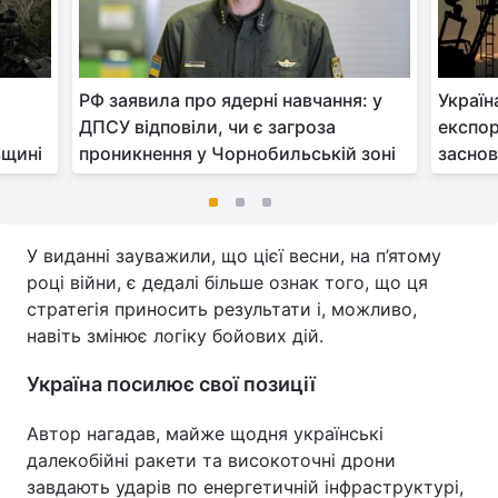
РФ заявила про ядерні навчання: у
Україн
ДПСУ відповіли, чи є загроза
експор
вщині
проникнення у Чорнобильській зоні
заснов
У виданні зауважили, що цієї весни, на п’ятому
році війни, є дедалі більше ознак того, що ця
стратегія приносить результати і, можливо,
навіть змінює логіку бойових дій.
Україна посилює свої позиції
Автор нагадав, майже щодня українські
далекобійні ракети та високоточні дрони
завдають ударів по енергетичній інфраструктурі,