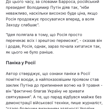
До цього часу, за словами Барроса, російський
президент Володимир Путін діяв так, "ніби
неважливо, наскільки високою буде ціна, якщо
Росія продовжує просуватися вперед, а воля
Заходу слабшає".
"Ідея полягала в тому, що Росія просто
перечекає всіх і зрештою переможе", - сказав він
і додав, Росія, однак, зараз почала хитатися так,
як цього не було раніше.
Паніка у Росії
Автор стверджує, що ознаки паніки в Росії
помітні всюди, а найпоказовішим проявом став
заклик Путіна до припинення вогню на 9 травня -
він "фактично благав Україну не зривати
святкування". А те, що парад відбувся майже без
демонстрації військової техніки, пише журналіст,
"стало болючим визнанням здатності України