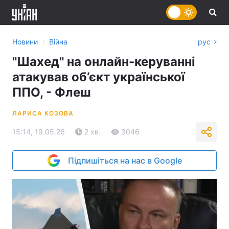
›
Новини
Війна
рус
"Шахед" на онлайн-керуванні
атакував об’єкт української
ППО, - Флеш
ЛАРИСА КОЗОВА
15:14, 19.05.26
2 хв.
3046
Підпишіться на нас в Google