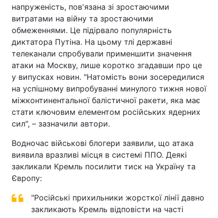
напруженість, пов'язана зі зростаючими
витратами на війну та зростаючими
обмеженнями. Це підірвало популярність
диктатора Путіна. На цьому тлі державні
телеканали спробували применшити значення
атаки на Москву, лише коротко згадавши про це
у випусках новин. "Натомість вони зосередилися
на успішному випробуванні минулого тижня нової
міжконтинентальної балістичної ракети, яка має
стати ключовим елементом російських ядерних
сил", – зазначили автори.
Водночас військові блогери заявили, що атака
виявила вразливі місця в системі ППО. Деякі
закликали Кремль посилити тиск на Україну та
Європу:
"Російські прихильники жорсткої лінії давно
закликають Кремль відповісти на часті