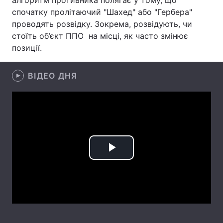
алгоритм противника полягає у тому, що
спочатку пролітаючий "Шахед" або "Гербера"
Лонгріди
проводять розвідку. Зокрема, розвідують, чи
стоїть об’єкт ППО на місці, як часто змінює
Відео з Youtube
Статті
позиції.
Інтерв'ю
Думки
ВІДЕО ДНЯ
Архів
Вакансії
Контакти
Послуги
Play
Video