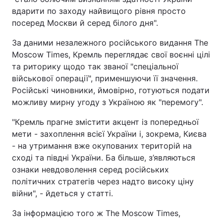
вдарити по заходу найвищого рівня просто
посеред Москви й серед білого дня".
За даними незалежного російського видання The
Moscow Times, Кремль переглядає свої воєнні цілі
та риторику щодо так званої "спеціальної
військової операції", применшуючи її значення.
Російські чиновники, ймовірно, готуються подати
можливу мирну угоду з Україною як "перемогу".
"Кремль прагне змістити акцент із попередньої
мети - захоплення всієї України і, зокрема, Києва
- на утримання вже окупованих територій на
сході та півдні України. Ба більше, з’являються
ознаки невдоволення серед російських
політичних стратегів через надто високу ціну
війни", - йдеться у статті.
За інформацією того ж The Moscow Times,