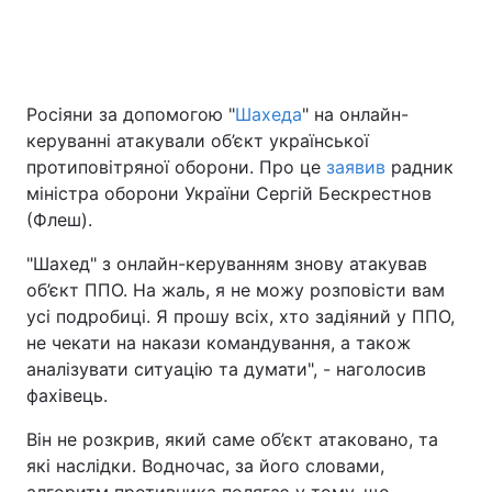
Головна
Війна
Росіяни за допомогою "
Шахеда
" на онлайн-
керуванні атакували об’єкт української
Україна
Політика
протиповітряної оборони. Про це
заявив
радник
Економіка
Світ
міністра оборони України Сергій Бескрестнов
(Флеш).
Спорт
Наука
"Шахед" з онлайн-керуванням знову атакував
Техно і зв'язок
Лайт
об’єкт ППО. На жаль, я не можу розповісти вам
усі подробиці. Я прошу всіх, хто задіяний у ППО,
Зброя
Інциденти
не чекати на накази командування, а також
аналізувати ситуацію та думати", - наголосив
Здоров'я
Туризм
фахівець.
Цікавинки
Погода
Він не розкрив, який саме об’єкт атаковано, та
які наслідки. Водночас, за його словами,
Екологія
Регіони