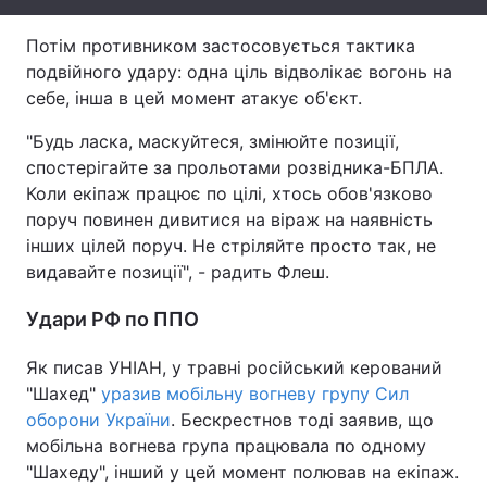
Тема оформлення
Потім противником застосовується тактика
подвійного удару: одна ціль відволікає вогонь на
себе, інша в цей момент атакує об'єкт.
"Будь ласка, маскуйтеся, змінюйте позиції,
спостерігайте за прольотами розвідника-БПЛА.
Коли екіпаж працює по цілі, хтось обов'язково
поруч повинен дивитися на віраж на наявність
інших цілей поруч. Не стріляйте просто так, не
видавайте позиції", - радить Флеш.
Удари РФ по ППО
Як писав УНІАН, у травні російський керований
"Шахед"
уразив мобільну вогневу групу Сил
оборони України
. Бескрестнов тоді заявив, що
мобільна вогнева група працювала по одному
"Шахеду", інший у цей момент полював на екіпаж.