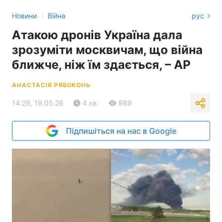
›
Новини
Війна
рус
Атакою дронів Україна дала
зрозуміти москвичам, що війна
ближче, ніж їм здається, – АР
АНАСТАСІЯ РЯБОКОНЬ
14:29, 19.05.26
4 хв.
989
Підпишіться на нас в Google