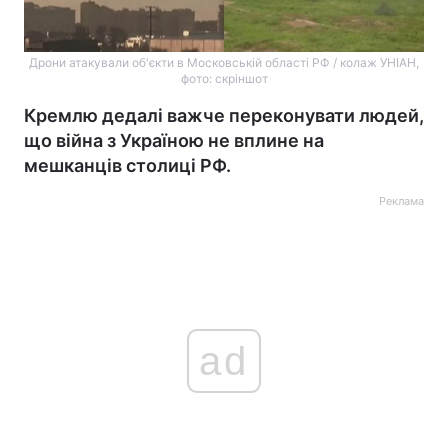
Дрони атакували об'єкти в Московській області РФ / колаж УНІАН,
фото: скріншот
Кремлю дедалі важче переконувати людей,
що війна з Україною не вплине на
мешканців столиці РФ.
Реклама
ad