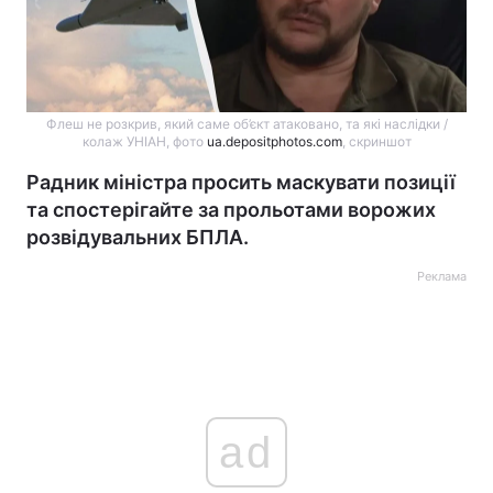
Флеш не розкрив, який саме об’єкт атаковано, та які наслідки /
колаж УНІАН, фото
ua.depositphotos.com
, скриншот
Радник міністра просить маскувати позиції
та спостерігайте за прольотами ворожих
розвідувальних БПЛА.
Реклама
ad