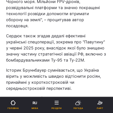
Чорного моря. Мільйони FPV-дронів,
розвідувальні платформи та значно покращені
технології розвідки допомогли втримати
оборону на землі", – процитував автор
посадовця.
Сердюк також згадав дедалі ефективні
українські спецоперації, зокрема про "Павутину"
у червні 2025 року, внаслідок якої було знищено
значну частину стратегічної авіації РФ, включно з
бомбардувальниками Ту-95 та Ту-22М.
Історик Бруннбауер сумнівається, що Україна
вірить у можливість швидко відтіснити росіян,
принаймні у короткостроковій чи
середньостроковій перспективі.
"Але те, що вони (Україна, - реж) демонструють
RU
світу, самим собі та росіянам, які хочуть це
МОВА
ГОЛОВНА
РОЗДІЛИ
ПОГОДА
ЛАЙТ
бачити, - це те, що час не обов’язково грає на