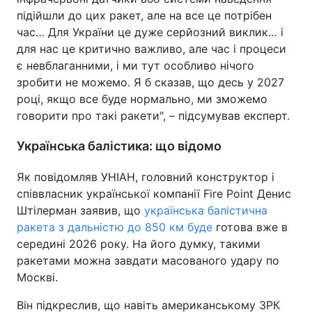
підійшли до цих ракет, але на все це потрібен
час… Для України це дуже серйозний виклик… і
для нас це критично важливо, але час і процеси
є невблаганними, і ми тут особливо нічого
зробити не можемо. Я б сказав, що десь у 2027
році, якщо все буде нормально, ми зможемо
говорити про такі ракети", – підсумував експерт.
Українська балістика: що відомо
Як повідомляв УНІАН, головний конструктор і
співвласник української компанії Fire Point Денис
Штілерман заявив, що
українська балістична
ракета з дальністю до 850 км буде
готова вже в
середині 2026 року. На його думку, такими
ракетами можна завдати масованого удару по
Москві.
Він підкреслив, що навіть американському ЗРК