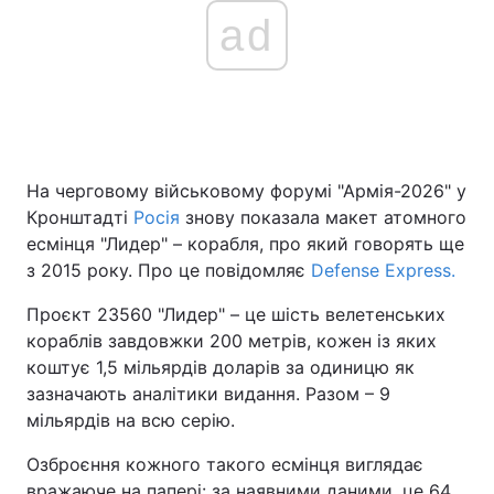
ad
На черговому військовому форумі "Армія-2026" у
Кронштадті
Росія
знову показала макет атомного
есмінця "Лидер" – корабля, про який говорять ще
з 2015 року. Про це повідомляє
Defense Express.
Проєкт 23560 "Лидер" – це шість велетенських
кораблів завдовжки 200 метрів, кожен із яких
коштує 1,5 мільярдів доларів за одиницю як
зазначають аналітики видання. Разом – 9
мільярдів на всю серію.
Озброєння кожного такого есмінця виглядає
вражаюче на папері: за наявними даними, це 64