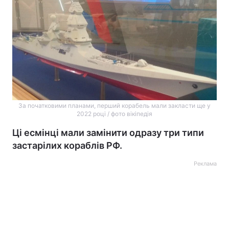
За початковими планами, перший корабель мали закласти ще у
2022 році / фото вікіпедія
Ці есмінці мали замінити одразу три типи
застарілих кораблів РФ.
Реклама