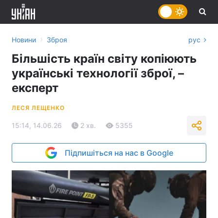
›
Новини
Зброя
рус
Більшість країн світу копіюють
українські технології зброї, –
експерт
ЛЕСЯ ЛЕЩЕНКО
15:14, 14.06.26
2 хв.
5355
Підпишіться на нас в Google