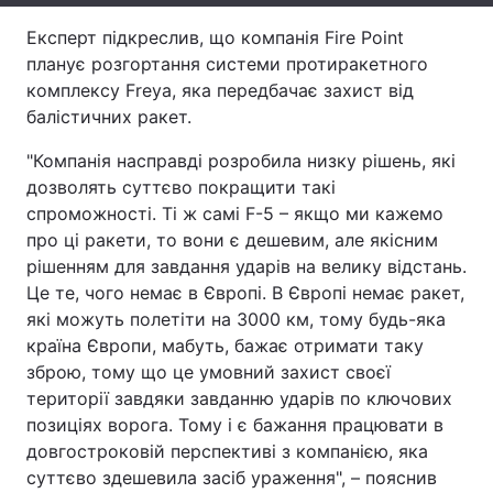
Експерт підкреслив, що компанія Fire Point
Тема оформлення
планує розгортання системи протиракетного
комплексу Freya, яка передбачає захист від
балістичних ракет.
"Компанія насправді розробила низку рішень, які
дозволять суттєво покращити такі
спроможності. Ті ж самі F-5 – якщо ми кажемо
про ці ракети, то вони є дешевим, але якісним
рішенням для завдання ударів на велику відстань.
Це те, чого немає в Європі. В Європі немає ракет,
які можуть полетіти на 3000 км, тому будь-яка
країна Європи, мабуть, бажає отримати таку
зброю, тому що це умовний захист своєї
території завдяки завданню ударів по ключових
позиціях ворога. Тому і є бажання працювати в
довгостроковій перспективі з компанією, яка
суттєво здешевила засіб ураження", – пояснив