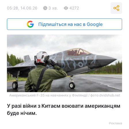
05:28, 14.06.26
3 хв.
4272
Підпишіться на нас в Google
Американський F-35 на навчаннях у Фінляндії / фото dvidshub.net
У разі війни з Китаєм воювати американцям
буде нічим.
Реклама