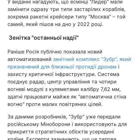
У виданні нагадують, що есмінці "Лидер" мали
замінити одразу три типи застарілих кораблів,
зокрема ракетні крейсери типу "Москва" – той
самий, який пішов на дно у 2022 році.
Зенітка "останньої надії"
Раніше Росія публічно показала новий
автоматизований
зенітний комплекс "Зубр", який
призначений для ближньої протидії дронам
і
захисту критичної інфраструктури. Система
поєднує радар, центр управління та чотири
вогневі модулі з кулеметами калібру 7,62 мм,
здатні працювати майже як "автоматична стіна
вогню" проти малих повітряних цілей.
За даними розробників, "Зубр" уже передали
російському Міноборони і використовують для
прикриття стратегічних об’єктів усередині
країни. Експерти зазначають, що це типова