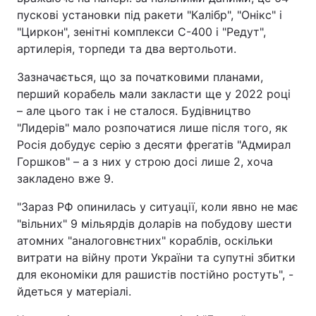
пускові установки під ракети "Калібр", "Онікс" і
"Циркон", зенітні комплекси С-400 і "Редут",
артилерія, торпеди та два вертольоти.
Зазначається, що за початковими планами,
перший корабель мали закласти ще у 2022 році
– але цього так і не сталося. Будівництво
"Лидерів" мало розпочатися лише після того, як
Росія добудує серію з десяти фрегатів "Адмирал
Горшков" – а з них у строю досі лише 2, хоча
закладено вже 9.
"Зараз РФ опинилась у ситуації, коли явно не має
"вільних" 9 мільярдів доларів на побудову шести
атомних "аналоговнєтних" кораблів, оскільки
витрати на війну проти України та супутні збитки
для економіки для рашистів постійно ростуть", -
йдеться у матеріалі.