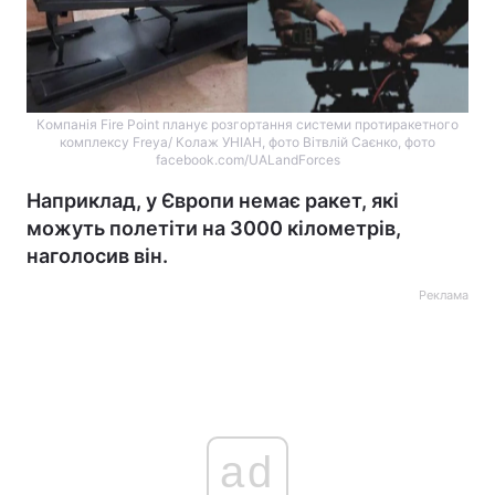
Компанія Fire Point планує розгортання системи протиракетного
комплексу Freya/ Колаж УНІАН, фото Вітвлій Саєнко, фото
facebook.com/UALandForces
Наприклад, у Європи немає ракет, які
можуть полетіти на 3000 кілометрів,
наголосив він.
Реклама
ad