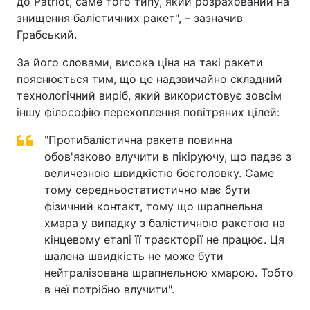
до Patriot, саме того типу, який розрахований на
знищення балістичних ракет", – зазначив
Грабський.
За його словами, висока ціна на такі ракети
пояснюється тим, що це надзвичайно складний
технологічний виріб, який використовує зовсім
іншу філософію перехоплення повітряних цілей:
"Протибалістична ракета повинна
обов'язково влучити в пікіруючу, що падає з
величезною швидкістю боєголовку. Саме
тому середньостатистично має бути
фізичний контакт, тому що шрапнельна
хмара у випадку з балістичною ракетою на
кінцевому етапі її траєкторії не працює. Ця
шалена швидкість не може бути
нейтралізована шрапнельною хмарою. Тобто
в неї потрібно влучити".