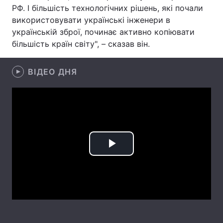
РФ. І більшість технологічних рішень, які почали
Лонгріди
використовувати українські інженери в
українській зброї, починає активно копіювати
більшість країн світу", – сказав він.
Відео з Youtube
Статті
Інтерв'ю
Думки
ВІДЕО ДНЯ
Архів
Вакансії
Контакти
Послуги
Play
Video