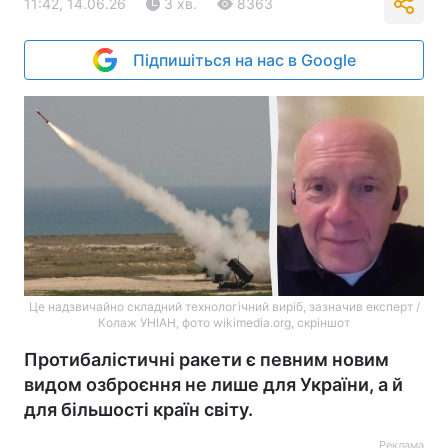
11:42, 14.06.26
3 хв.
8363
Підпишіться на нас в Google
Це надзвичайно складний технологічний виріб, зазначив експерт /
Колаж УНІАН, фото wikimedia.org, скріншот
Протибалістичні ракети є певним новим
видом озброєння не лише для України, а й
для більшості країн світу.
Реклама