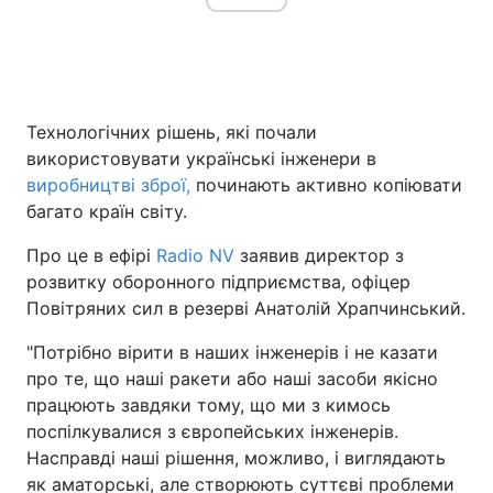
Головна
Війна
Технологічних рішень, які почали
Україна
Політика
використовувати українські інженери в
виробництві зброї,
починають активно копіювати
Економіка
Світ
багато країн світу.
Спорт
Наука
Про це в ефірі
Radio NV
заявив директор з
розвитку оборонного підприємства, офіцер
Техно і зв'язок
Лайт
Повітряних сил в резерві Анатолій Храпчинський.
Зброя
Інциденти
"Потрібно вірити в наших інженерів і не казати
про те, що наші ракети або наші засоби якісно
Здоров'я
Туризм
працюють завдяки тому, що ми з кимось
поспілкувалися з європейських інженерів.
Цікавинки
Погода
Насправді наші рішення, можливо, і виглядають
Екологія
Регіони
як аматорські, але створюють суттєві проблеми