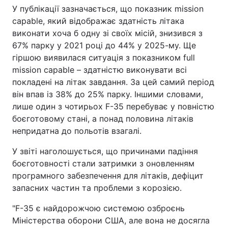
У публікації зазначається, що показник mission
capable, який відображає здатність літака
виконати хоча б одну зі своїх місій, знизився з
67% парку у 2021 році до 44% у 2025-му. Ще
гіршою виявилася ситуація з показником full
mission capable – здатністю виконувати всі
покладені на літак завдання. За цей самий період
він впав із 38% до 25% парку. Іншими словами,
лише один з чотирьох F-35 перебуває у повністю
боєготовому стані, а понад половина літаків
непридатна до польотів взагалі.
У звіті наголошується, що причинами падіння
боєготовності стали затримки з оновленням
програмного забезпечення для літаків, дефіцит
запасних частин та проблеми з корозією.
"F-35 є найдорожчою системою озброєнь
Міністерства оборони США, але вона не досягла