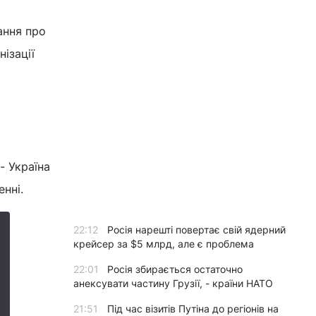
ання про
ізації
- Україна
нні.
22:12
Росія нарешті повертає свій ядерний
крейсер за $5 млрд, але є проблема
22:01
Росія збирається остаточно
анексувати частину Грузії, - країни НАТО
21:51
Під час візитів Путіна до регіонів на