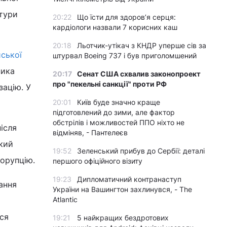
атури
20:22
Що їсти для здоров’я серця:
кардіологи назвали 7 корисних каш
20:18
Льотчик-утікач з КНДР уперше сів за
йської
штурвал Boeing 737 і був приголомшений
ника
20:17
Сенат США схвалив законопроект
про "пекельні санкції" проти РФ
зацію. У
20:01
Київ буде значно краще
підготовлений до зими, але фактор
обстрілів і можливостей ППО ніхто не
ісля
відміняв, - Пантелеєв
який
19:52
Зеленський прибув до Сербії: деталі
корупцію.
першого офіційного візиту
19:23
Дипломатичний контранаступ
ання
України на Вашингтон захлинувся, - The
Atlantic
ся
19:21
5 найкращих бездротових