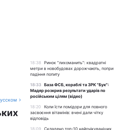
18:38
Ринок "лихоманить": квадратні
метри в новобудовах дорожчають, попри
падіння попиту
18:33
База ФСБ, кораблі та ЗРК "Бук":
Мадяр розкрив результати ударів по
російським цілям (відео)
русском
18:20
Коли їсти помідори для повного
ьких
засвоєння вітамінів: вчені дали чітку
відповідь
18:09
Складено топ-10 найочікуваніших