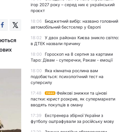
ігор 2027 року – серед них є український
проєкт
18:06
Бюджетний вибір: названо головний
автомобільний бестселер у Європі
18:02
У двох районах Києва зникло світло:
аються
в ДТЕК назвали причину
йових
18:00
Гороскоп на 8 серпня за картами
Таро: Дівам - суперечки, Ракам - емоції
18:00
Яка кімнатна рослина вам
подобається: психологічний тест на
суперсилу
17:48
Фейкові знижки та цінові
УНІАН
пастки: юрист розкрив, як супермаркети
вводять покупців в оману
17:39
Екстренера збірної України з
футболу оштрафували за російську мову
17:29
Звичка постійно обговорювати