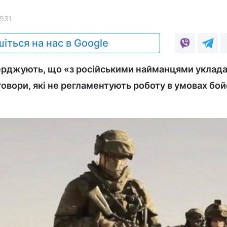
931
іться на нас в Google
ерджують, що «з російськими найманцями уклад
овори, які не регламентують роботу в умовах бо