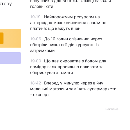
навушників для Android: фахівці назвали
ктеру.
головні хіти
19:19
Найдорожчим ресурсом на
астероїдах може виявитися зовсім не
платина: що кажуть вчені
19:06
До 10 годин спізнення: через
обстріли низка поїздів курсують із
затримками
19:00
Що дає сироватка з йодом для
помідорів: як правильно поливати та
обприскувати томати
18:42
Вперед у минуле: через війну
маленькі магазини замінять супермаркети,
- експерт
Реклама