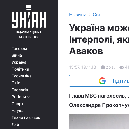
›
Новини
Світ
Україна мож
ІНФОРМАЦІЙНЕ
Інтерполі, я
АГЕНТСТВО
Аваков
Головна
Війна
Україна
15:57, 19.11.18
2 хв.
4
Політика
Економіка
Підпиш
Світ
Екологія
Глава МВС наголосив,
Регіони
Спорт
Олександра Прокопчука
Наука
Техно і зв'язок
Лайт