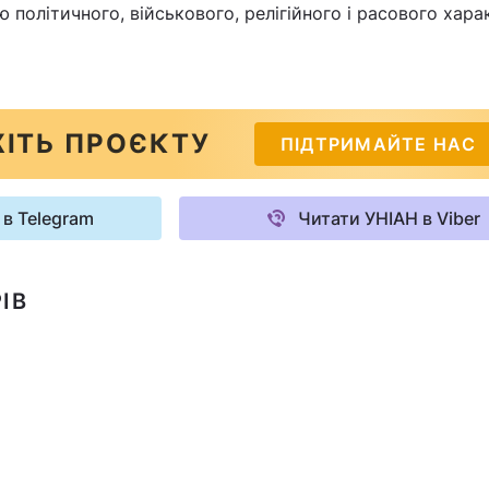
 політичного, військового, релігійного і расового хара
ІТЬ ПРОЄКТУ
ПІДТРИМАЙТЕ НАС
 в Telegram
Читати УНІАН в Viber
ІВ