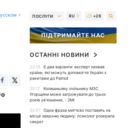
русском
RU
+26
ПОСЛУГИ
ПІДТРИМАЙТЕ НАС
ОСТАННІ НОВИНИ
23:19
Є два варіанти: експерт назвав
країни, які можуть допомогти Україні з
ракетами до Patriot
23:17
Колишньому очільнику МЗС
Угорщини може загрожувати до трьох
РФ
років ув'язнення, - ЗМІ
23:07
Одна фраза миттєво поставить на
місце зверхню людину: психолог розкрила
секрет