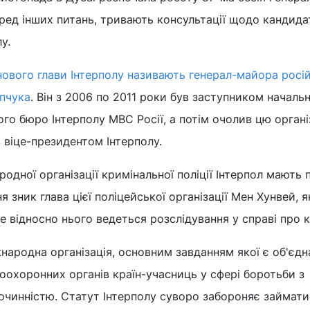
серед інших питань, тривають консультації щодо кандид
у.
нового глави Інтерполу називають генерал-майора росі
опчука
. Він з 2006 по 2011 роки був заступником началь
го бюро Інтерполу МВС Росії, а потім очолив цю органі
 віце-президентом Інтерполу.
дної організації кримінальної поліції Інтерпол мають п
ня зник глава цієї поліцейської організації Мен Хунвей, 
де відносно нього ведеться розслідування у справі про 
жнародна організація, основним завданням якої є об'єдн
оохоронних органів країн-учасниць у сфері боротьби з
очинністю. Статут Інтерполу суворо забороняє займати