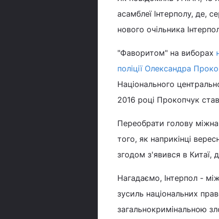
асамблеї Інтерполу, де, 
нового очільника Інтерпол
"Фаворитом" на виборах
поліції Олександра Прок
Національного центрально
2016 році Прокопчук став
Переобрати голову міжнаро
того, як наприкінці верес
згодом з'явився в Китаї, 
Нагадаємо, Інтерпол - мі
зусиль національних прав
загальнокримінальною зл