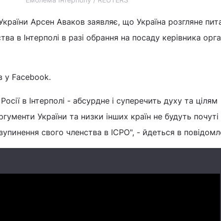
 України Арсен Аваков заявляє, що Україна розгляне пит
ва в Інтерполі в разі обрання на посаду керівника орган
 у Facebook.
осії в Інтерполі - абсурдне і суперечить духу та цілям
аргументи України та низки інших країн не будуть почуті 
упинення свого членства в ІСРО", - йдеться в повідомле