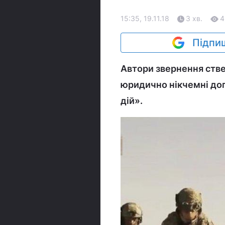
15:35, 19.11.18
3 хв.
4
Підпиш
Автори звернення ств
юридично нікчемні дог
дій».