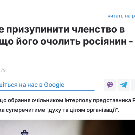
читать на 
е призупинити членство в
кщо його очолить росіянин -
179
іться на нас в Google
 що обрання очільником Інтерполу представника 
 суперечитиме "духу та цілям організації".