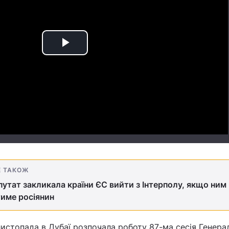
Play
Video
Е ТАКОЖ
утат закликала країни ЄС вийти з Інтерполу, якщо ним
име росіянин
листопада в Дубаї розпочала роботу 87-ма сесія Генера