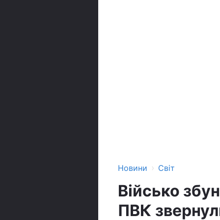
›
Новини
Світ
Військо збу
ПВК звернул