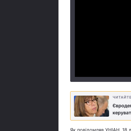
ЧИТАЙТ
Євродеп
керуват
Як повідомляв УНІАН, 18 