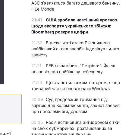
АЗС з’являється багато дешевого бензину,
– Le Monde
21:41
США зробили невтішний прогноз
щодо експорту українського збіжжя:
Bloomberg розкрив цифри
21:32
В результаті атаки РФ знищено
найбільший склад засобів індивідуального
захисту
21:21
РЕБ не замінить "Петріоти": Флеш
розповів про найбільшу небезпеку
21:20
Що станеться з комп’ютером, якщо
тривалий час не оновлювати Windows
20:39
Суд продовжив тримання під
вартою для Коломойського, захист заявив
про проблеми зі здоров'ям
20:35
Росія встановила антидронові сітки
на своїх субмаринах, розташованих за
льної
тисячі кілометрів від України