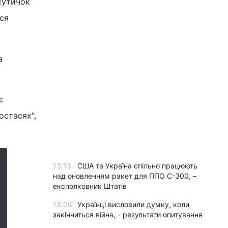
сутичок
ься
а
.
є
постасях",
13:13
США та Україна спільно працюють
над оновленням ракет для ППО С-300, –
експолковник Штатів
13:06
Українці висловили думку, коли
закінчиться війна, - результати опитування