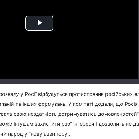
Play
Video
розвалу у Росії відбудуться протистояння російських ел
паній та інших формувань. У комітеті додали, що Росія
вала свою нездатність дотримуватись домовленостей".
оможе інгушам захистити свої інтереси і дозволить не д
кий народ у "нову авантюру".