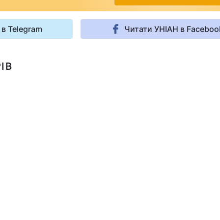
 в Telegram
Читати УНІАН в Faceboo
ІВ