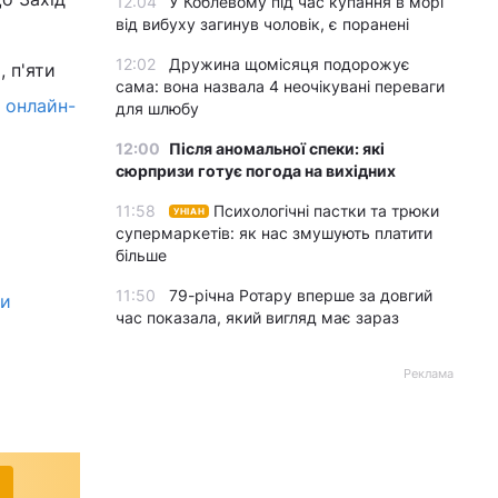
12:04
У Коблевому під час купання в морі
від вибуху загинув чоловік, є поранені
12:02
Дружина щомісяця подорожує
 п'яти
сама: вона назвала 4 неочікувані переваги
 онлайн-
для шлюбу
12:00
Після аномальної спеки: які
сюрпризи готує погода на вихідних
11:58
Психологічні пастки та трюки
УНІАН
супермаркетів: як нас змушують платити
більше
11:50
79-річна Ротару вперше за довгий
ми
час показала, який вигляд має зараз
Реклама