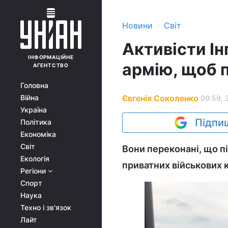
›
Новини
Світ
Активісти Ін
ІНФОРМАЦІЙНЕ
армію, щоб 
АГЕНТСТВО
Головна
Євгенія Соколенко
Війна
09:59, 
Україна
Підпиш
Політика
Економіка
Світ
Вони переконані, що пі
Екологія
приватних військових 
Регіони
Спорт
Наука
Техно і зв'язок
Лайт