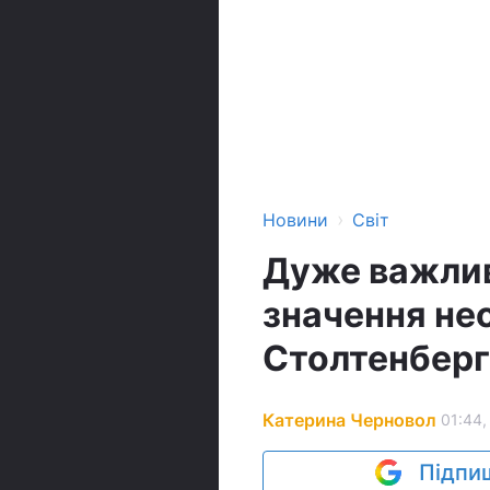
›
Новини
Світ
Дуже важлив
значення нес
Столтенберг
Катерина Черновол
01:44,
Підпиш