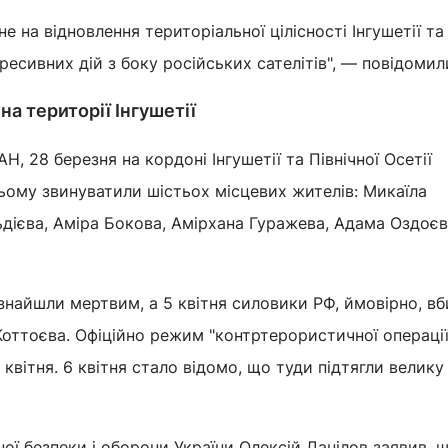
 на відновлення територіальної цілісності Інгушетії та 
есивних дій з боку російських сателітів", — повідомили
на території Інгушетії
Н, 28 березня на кордоні Інгушетії та Північної Осетії
ьому звинуватили шістьох місцевих жителів: Микаїла
дієва, Аміра Бокова, Амірхана Гуражева, Адама Оздоєв
знайшли мертвим, а 5 квітня силовики РФ, ймовірно, в
Коттоєва. Офіційно режим "контртерористичної операції
вітня. 6 квітня стало відомо, що туди підтягли велику 
ої безпеки і оборони України Олексій Данілов заявив, 