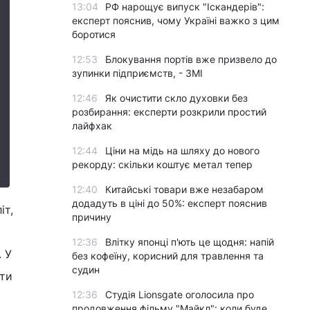
13:04
РФ нарощує випуск "Іскандерів":
експерт пояснив, чому Україні важко з цим
боротися
12:53
Блокування портів вже призвело до
зупинки підприємств, - ЗМІ
12:46
Як очистити скло духовки без
розбирання: експерти розкрили простий
лайфхак
12:44
Ціни на мідь на шляху до нового
рекорду: скільки коштує метал тепер
12:40
Китайські товари вже незабаром
додадуть в ціні до 50%: експерт пояснив
іт,
причину
12:36
Влітку японці п'ють це щодня: напій
 У
без кофеїну, корисний для травлення та
судин
ати
12:36
Студія Lionsgate оголосила про
продовження фільму "Майкл": коли буде