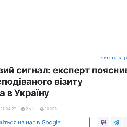
читать на 
ий сигнал: експерт поясни
подіваного візиту
а в Україну
 21.04.23
2 хв.
10905
іться на нас в Google