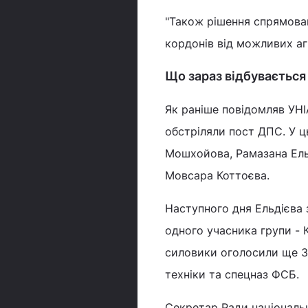
"Також рішення спрямоване
кордонів від можливих агр
Що зараз відбувається 
Як раніше повідомляв УНІА
обстріляли пост ДПС. У ц
Мошхойова, Рамазана Ель
Мовсара Коттоєва.
Наступного дня Ельдієва 
одного учасника групи - 
силовики оголосили ще 3 к
техніки та спецназ ФСБ.
Секретар Ради національн