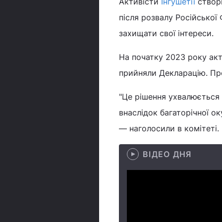
Активісти
Інгушетії
створ
після розвалу Російської 
захищати свої інтереси.
На початку 2023 року акт
прийняли Декларацію. Пр
"Це рішення ухвалюється у
внаслідок багаторічної оку
— наголосили в комітеті.
ВІДЕО ДНЯ