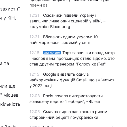
прем'єра
захист її
12:31
Союзники підвели Україну і
 у КІН.
залишили лише один сценарій у війні, –
колумніст Bloomberg
12:31
Вбивають одним укусом: 10
найсмертоносніших змій у світі
12:18
Торт заввишки понад метр
АКТУАЛЬНО
і несподівана пропозиція: стало відомо, хто
а та
став другим тренером "Голосу країни"
12:15
Google видалить одну з
найкорисніших функцій Gmail: що зміниться
били ще
у 2027 році
" місцеві
12:08
Росія почала використовувати
збільшену версію "Гербери", - Флеш
кількість
12:05
Смачна сирна запіканка з рисом:
старовинний рецепт по-українськи
що Захід