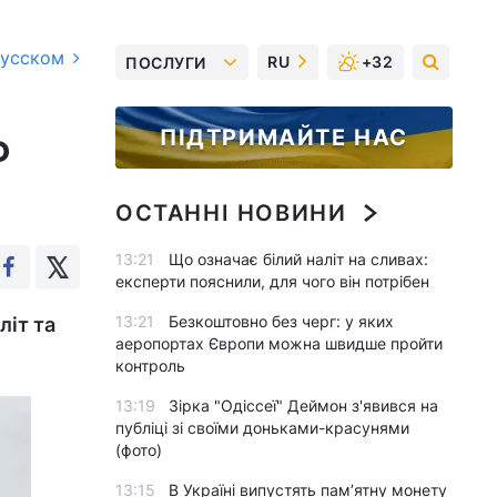
русском
RU
+32
ПОСЛУГИ
ПІДТРИМАЙТЕ НАС
Ф
ОСТАННІ НОВИНИ
13:21
Що означає білий наліт на сливах:
експерти пояснили, для чого він потрібен
13:21
Безкоштовно без черг: у яких
літ та
аеропортах Європи можна швидше пройти
контроль
13:19
Зірка "Одіссеї" Деймон з'явився на
публіці зі своїми доньками-красунями
(фото)
13:15
В Україні випустять пам’ятну монету