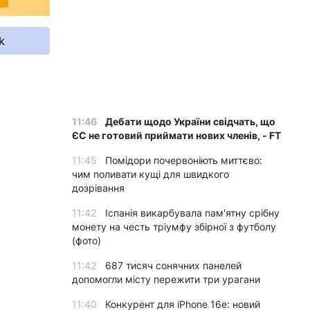
k
11:46
Дебати щодо України свідчать, що
ЄС не готовий приймати нових членів, - FT
11:45
Помідори почервоніють миттєво:
чим поливати кущі для швидкого
дозрівання
11:42
Іспанія викарбувала пам'ятну срібну
монету на честь тріумфу збірної з футболу
(фото)
11:42
687 тисяч сонячних панелей
допомогли місту пережити три урагани
11:40
Конкурент для iPhone 16e: новий