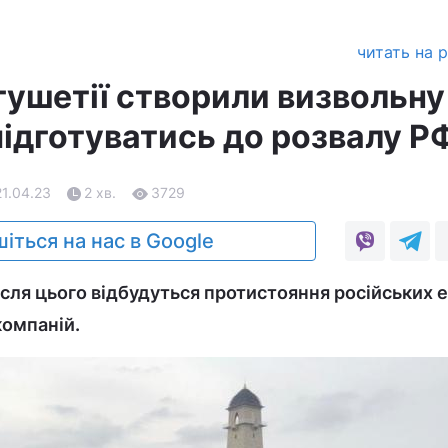
читать на 
гушетії створили визвольну
підготуватись до розвалу Р
21.04.23
2 хв.
3729
іться на нас в Google
сля цього відбудуться протистояння російських е
компаній.