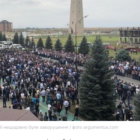
тії нещодавно були заворушення / фото argumentua.com