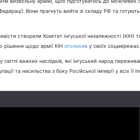
или визвольну армію, щоб підготуватись до можливих 
Федерації. Вони прагнуть вийти зі складу РФ та готуют
ивісти створили Комітет інгуської незалежності (КІН) т
о рішення щодо армії КІН
оголосив
у своїх соцмережах
 світлі важких наслідків, які інгуський народ пережива
пації та насильства з боку Російської імперії у всіх її і