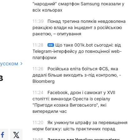
"народний" смартфон Samsung показали у
всіх кольорах
11:39
Понад третина поляків невдоволена
реакцією влади на інцидент з російською
ракетою, – опитування
11:28
Що таке 001k.bot сьогодні: від
НК
Telegram-інтерфейсу до повноцінної web-
платформи
русском
11:26
Російська еліта боїться ФСБ, яка
в
дедалі більше виходить з-під контролю, -
Bloomberg
11:24
Facebook, дрон і самокат у XVII
столітті: винаходи Ореста із серіалу
"Пригоди козака Виговського", які
випередили час
11:20
Як уникнути штрафу за перевищення
норм багажу: шість практичних порад
11:16
Загроза для України: журналісти