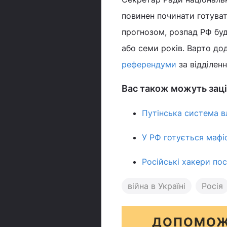
повинен починати готува
прогнозом, розпад РФ буд
або семи років. Варто дод
референдуми
за відділенн
Вас також можуть заці
Путінська система в
У РФ готується мафі
Російські хакери пос
війна в Україні
Росія
ДОПОМОЖ