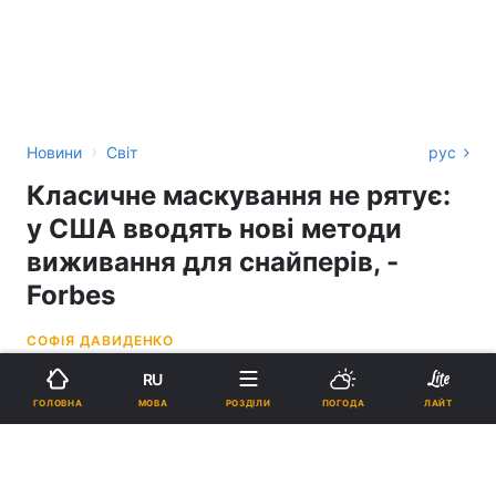
›
Новини
Світ
рус
Класичне маскування не рятує:
у США вводять нові методи
виживання для снайперів, -
Forbes
СОФІЯ ДАВИДЕНКО
RU
11:41, 01.04.26
2 хв.
3122
МОВА
ГОЛОВНА
РОЗДІЛИ
ПОГОДА
ЛАЙТ
Підпишіться на нас в Google