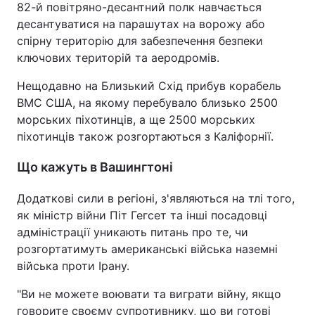
82-й повітряно-десантний полк навчається
десантуватися на парашутах на ворожу або
Тема оформлення
спірну територію для забезпечення безпеки
ключових територій та аеродромів.
Нещодавно на Близький Схід прибув корабель
ВМС США, на якому перебувало близько 2500
морських піхотинців, а ще 2500 морських
піхотинців також розгортаються з Каліфорнії.
Що кажуть в Вашингтоні
Додаткові сили в регіоні, з'являються на тлі того,
як міністр війни Піт Гегсет та інші посадовці
адміністрації уникають питань про те, чи
розгортатимуть американські війська наземні
війська проти Ірану.
"Ви не можете воювати та виграти війну, якщо
говорите своєму супротивнику, що ви готові