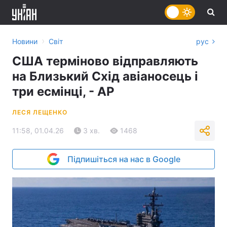
›
Новини
Світ
рус
США терміново відправляють
на Близький Схід авіаносець і
три есмінці, - АР
ЛЕСЯ ЛЕЩЕНКО
11:58, 01.04.26
3 хв.
1468
Підпишіться на нас в Google