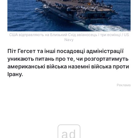
США відправляють на Близький Схід авіаносець і три есмінці / US
Navy
Піт Гегсет та інші посадовці адміністрації
уникають питань про те, чи розгортатимуть
американські війська наземні війська проти
Ірану.
Реклама
ad