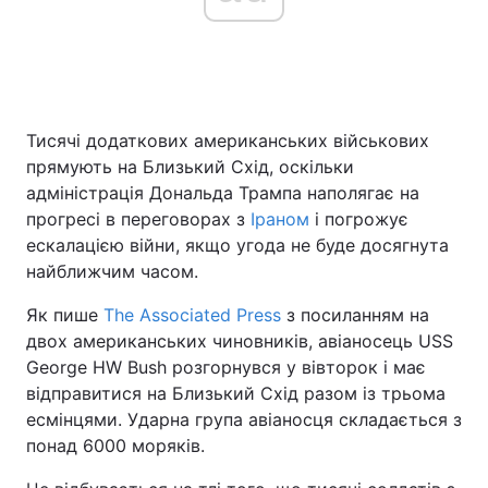
Головна
Війна
Тисячі додаткових американських військових
Україна
Політика
прямують на Близький Схід, оскільки
Економіка
Світ
адміністрація Дональда Трампа наполягає на
прогресі в переговорах з
Іраном
і погрожує
Спорт
Наука
ескалацією війни, якщо угода не буде досягнута
найближчим часом.
Техно і зв'язок
Лайт
Як пише
The Associated Press
з посиланням на
Зброя
Інциденти
двох американських чиновників, авіаносець USS
George HW Bush розгорнувся у вівторок і має
Здоров'я
Туризм
відправитися на Близький Схід разом із трьома
есмінцями. Ударна група авіаносця складається з
Цікавинки
Погода
понад 6000 моряків.
Екологія
Регіони