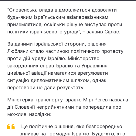
"Словенська влада відмовляється дозволяти
Тема оформлення
будь-яким ізраїльським авіаперевізникам
приземлятися, оскільки рішуче виступає проти
політики ізраїльського уряду", – заявив Сіркіс.
За даними ізраїльської сторони, рішення
Любляни стало частиною політичного протесту
проти дій уряду Ізраїлю. Міністерство
закордонних справ Ізраїлю та Управління
цивільної авіації намагалися врегулювати
ситуацію дипломатичним шляхом, однак
переговори не дали результату.
Міністерка транспорту Ізраїлю Мірі Регев назвала
дії Словенії неприйнятними та попередила про
можливі наслідки:
"Це політичне рішення, яке безпосередньо
впливає на громадян Ізраїлю. Будь-хто, хто