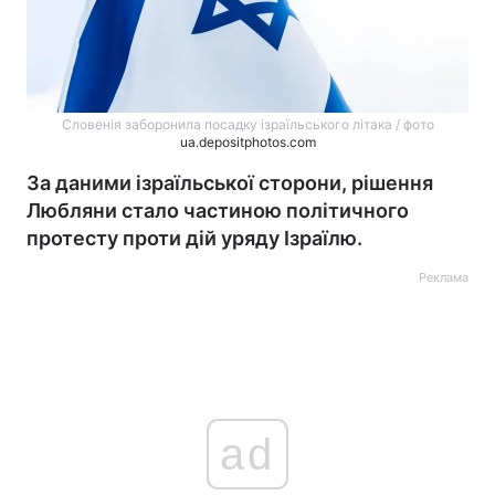
Словенія заборонила посадку ізраїльського літака / фото
ua.depositphotos.com
За даними ізраїльської сторони, рішення
Любляни стало частиною політичного
протесту проти дій уряду Ізраїлю.
Реклама
ad