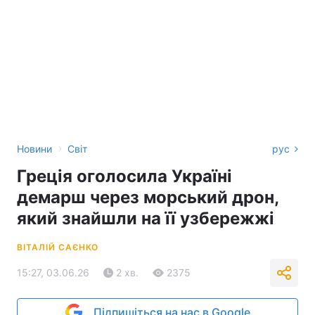
›
Новини
Світ
рус
Греція оголосила Україні
демарш через морський дрон,
який знайшли на її узбережжі
ВІТАЛІЙ САЄНКО
15:27, 03.06.26
2 хв.
2375
Підпишіться на нас в Google