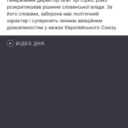
Генеральний директор Israir Урі Сіркіс різко
розкритикував рішення словенської влади. За
Лонгріди
його словами, заборона має політичний
характер і суперечить чинним авіаційним
Відео з Youtube
Статті
домовленостям у межах Європейського Союзу.
Інтерв'ю
Думки
ВІДЕО ДНЯ
Архів
Вакансії
Контакти
Послуги