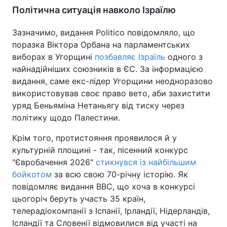
Політична ситуація навколо Ізраїлю
Зазначимо, видання Politico повідомляло, що
поразка Віктора Орбана на парламентських
виборах в Угорщині
позбавляє Ізраїль
одного з
найнадійніших союзників в ЄС. За інформацією
видання, саме екс-лідер Угорщини неодноразово
використовував своє право вето, аби захистити
уряд Беньяміна Нетаньягу від тиску через
політику щодо Палестини.
Крім того, протистояння проявилося й у
культурній площині - так, пісенний конкурс
"Євробачення 2026"
стикнувся із найбільшим
бойкотом
за всю свою 70-річну історію. Як
повідомляє видання BBC, що хоча в конкурсі
цьогоріч беруть участь 35 країн,
телерадіокомпанії з Іспанії, Ірландії, Нідерландів,
Ісландії та Словенії відмовилися від участі на