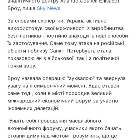
аналітичного центру Atlantic Council Елізабет
Броу, пише
Sky News
.
За словами експертки, Україна активно
використовує свої можливості з виробництва
безпілотників і постійно знаходить нові способи
їх застосування. Саме тому атака на російські
об'єкти поблизу Санкт-Петербурга стала
показовою як з військової, так і з політичної
точки зору.
Броу назвала операцію "зухвалою" та звернула
увагу на її символічний момент. Удар стався
саме тоді, коли в місті проходив великий
міжнародний економічний форум за участю
іноземних делегацій.
"Уявіть собі проведення масштабного
економічного форуму, учасники якого бачать
стовпи диму над містом і розуміють, що це