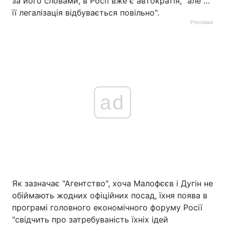
за його словами, в Росії вже є автократія, "але …
її легалізація відбувається повільно".
Реклама
ad
Як зазначає "Агентство", хоча Малофєєв і Дугін не
обіймають жодних офіційних посад, їхня поява в
програмі головного економічного форуму Росії
"свідчить про затребуваність їхніх ідей