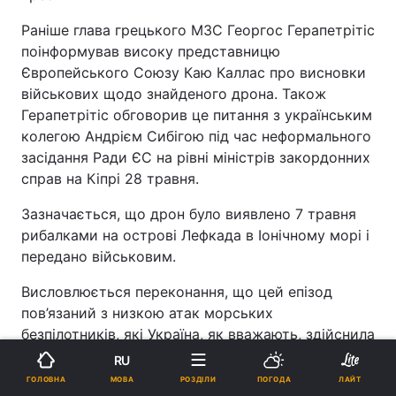
Раніше глава грецького МЗС Георгос Герапетрітіс
поінформував високу представницю
Європейського Союзу Каю Каллас про висновки
військових щодо знайденого дрона. Також
Герапетрітіс обговорив це питання з українським
колегою Андрієм Сибігою під час неформального
засідання Ради ЄС на рівні міністрів закордонних
справ на Кіпрі 28 травня.
Зазначається, що дрон було виявлено 7 травня
рибалками на острові Лефкада в Іонічному морі і
передано військовим.
Висловлюється переконання, що цей епізод
пов’язаний з низкою атак морських
безпілотників, які Україна, як вважають, здійснила
в останні місяці проти суден, пов’язаних із
RU
зусиллями Росії транспортувати нафту.
МОВА
ГОЛОВНА
РОЗДІЛИ
ПОГОДА
ЛАЙТ