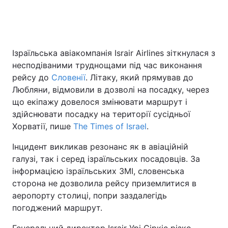
Головна
Війна
Ізраїльська авіакомпанія Israir Airlines зіткнулася з
несподіваними труднощами під час виконання
Україна
Політика
рейсу до
Словенії
. Літаку, який прямував до
Економіка
Світ
Любляни, відмовили в дозволі на посадку, через
що екіпажу довелося змінювати маршрут і
Спорт
Наука
здійснювати посадку на території сусідньої
Хорватії, пише
The Times of Israel
.
Техно і зв'язок
Лайт
Інцидент викликав резонанс як в авіаційній
Зброя
Інциденти
галузі, так і серед ізраїльських посадовців. За
інформацією ізраїльських ЗМІ, словенська
Здоров'я
Туризм
сторона не дозволила рейсу приземлитися в
аеропорту столиці, попри заздалегідь
Цікавинки
Погода
погоджений маршрут.
Екологія
Регіони