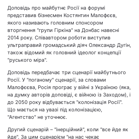
Доповідь про майбутнє Росії на форумі
представив бізнесмен Костянтин Малофєєв,
якого називають головним спонсором
вторгнення "групи Гіркіна" на Донбас навесні
2014 року. Співавтором роботи виступив
ультраправий громадський діяч Олександр Дугін,
також відомий як головний ідеолог концепції
"руського міра".
Доповідь передбачає три сценарії майбутнього
Росії. У "поганому" сценарії, за словами
Малофєєва, Росія програє у війні з Україною (яка,
на думку авторів доповіді, є війною із Заходом), і
до 2050 року відбувається "колонізація Росії".
Що мається на увазі під колонізацією,
"Агентство" не уточнює.
Другий сценарій – "інерційний", коли "все йде як
йде". За цим сценарієм "на нас чекає