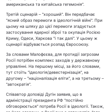
американська та китайська гегемонія".
Третій сценарій – "хороший". Він передбачає
"ясний образ перемоги в ідеологічній війні". При
цьому на шляху до цієї перемоги згадується
застосування ядерної зброї та окупація Росією
Криму, Одеси, Харкова "і так далі". У цьому ж
сценарії відбувається розпад Євросоюзу.
За словами Малофєєва, для протидії загрозам
Росії потрібен комплекс заходів у державному
управлінні. На першому місці, за його словами,
тут стоїть "ідеологія/девестернізація", на
другому – "націоналізація еліти", а на третьому –
"автократія".
Співавтор доповіді Дугін заявив, що в
адміністрації президента РФ "постійно
обговорюється" потреба Росії в ідеології. Також,