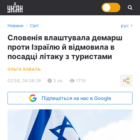
›
Новини
Світ
рус
Словенія влаштувала демарш
проти Ізраїлю й відмовила в
посадці літаку з туристами
ОЛЬГА КОВАЛЬ
02:56, 04.06.26
3 хв.
1716
Підпишіться на нас в Google