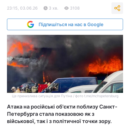
23:15, 03.06.26
3 хв.
3108
Підпишіться на нас в Google
Це принизлива ситуація для Путіна / фото t.me/mchspetersburg
Атака на російські об'єкти поблизу Санкт-
Петербурга стала показовою як з
військової, так і з політичної точки зору.