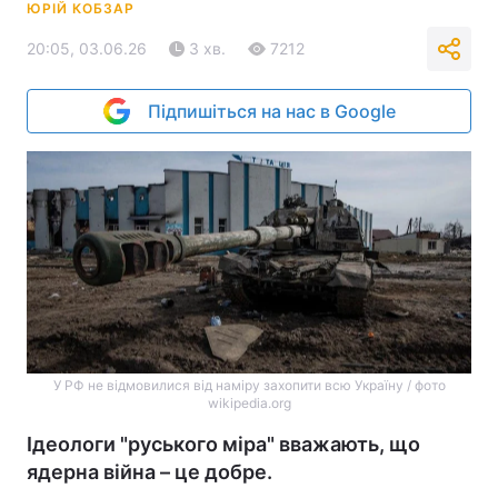
ЮРІЙ КОБЗАР
20:05, 03.06.26
3 хв.
7212
Підпишіться на нас в Google
У РФ не відмовилися від наміру захопити всю Україну / фото
wikipedia.org
Ідеологи "руського міра" вважають, що
ядерна війна – це добре.