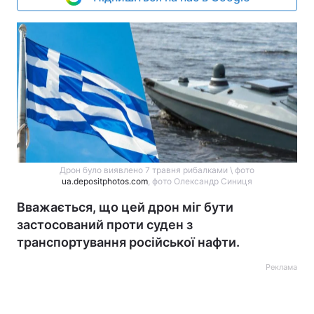
Дрон було виявлено 7 травня рибалками \ фото
ua.depositphotos.com
, фото Олександр Синиця
Вважається, що цей дрон міг бути
застосований проти суден з
транспортування російської нафти.
Реклама