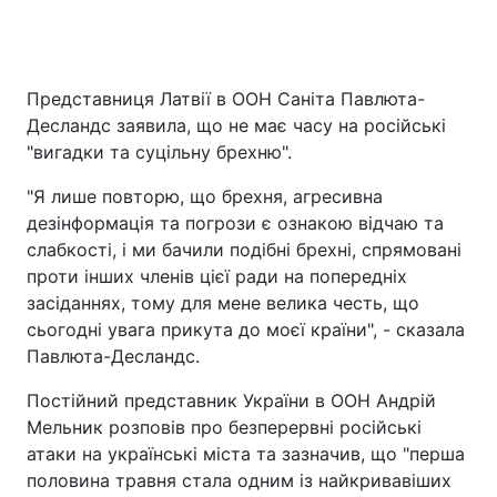
Представниця Латвії в ООН Саніта Павлюта-
Десландс заявила, що не має часу на російські
"вигадки та суцільну брехню".
"Я лише повторю, що брехня, агресивна
дезінформація та погрози є ознакою відчаю та
слабкості, і ми бачили подібні брехні, спрямовані
проти інших членів цієї ради на попередніх
засіданнях, тому для мене велика честь, що
сьогодні увага прикута до моєї країни", - сказала
Павлюта-Десландс.
Постійний представник України в ООН Андрій
Мельник розповів про безперервні російські
атаки на українські міста та зазначив, що "перша
половина травня стала одним із найкривавіших