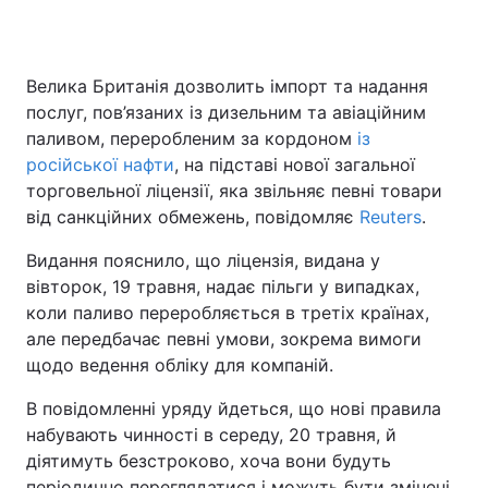
Велика Британія дозволить імпорт та надання
Головна
Війна
послуг, пов’язаних із дизельним та авіаційним
паливом, переробленим за кордоном
із
Україна
Політика
російської нафти
, на підставі нової загальної
торговельної ліцензії, яка звільняє певні товари
Економіка
Світ
від санкційних обмежень, повідомляє
Reuters
.
Спорт
Наука
Видання пояснило, що ліцензія, видана у
вівторок, 19 травня, надає пільги у випадках,
Техно і зв'язок
Лайт
коли паливо переробляється в третіх країнах,
Зброя
Інциденти
але передбачає певні умови, зокрема вимоги
щодо ведення обліку для компаній.
Здоров'я
Туризм
В повідомленні уряду йдеться, що нові правила
Цікавинки
Погода
набувають чинності в середу, 20 травня, й
діятимуть безстроково, хоча вони будуть
Екологія
Регіони
періодично переглядатися і можуть бути змінені