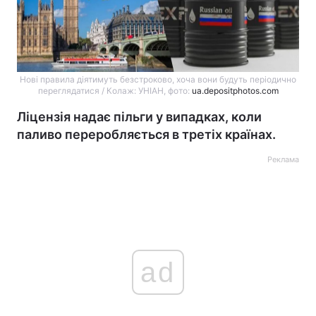
Нові правила діятимуть безстроково, хоча вони будуть періодично
переглядатися / Колаж: УНІАН, фото:
ua.depositphotos.com
Ліцензія надає пільги у випадках, коли
паливо переробляється в третіх країнах.
Реклама
ad