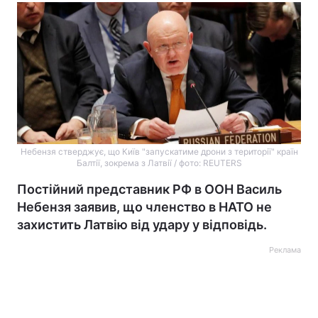
Небензя стверджує, що Київ "запускатиме дрони з території" країн
Балтії, зокрема з Латвії / фото: REUTERS
Постійний представник РФ в ООН Василь
Небензя заявив, що членство в НАТО не
захистить Латвію від удару у відповідь.
Реклама