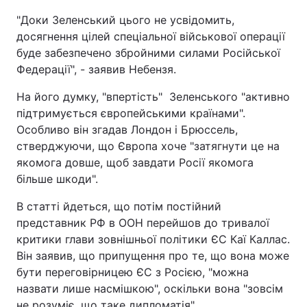
"Доки Зеленський цього не усвідомить,
досягнення цілей спеціальної військової операції
буде забезпечено збройними силами Російської
Федерації", - заявив Небензя.
На його думку, "впертість" Зеленського "активно
підтримується європейськими країнами".
Особливо він згадав Лондон і Брюссель,
стверджуючи, що Європа хоче "затягнути це на
якомога довше, щоб завдати Росії якомога
більше шкоди".
В статті йдеться, що потім постійний
представник РФ в ООН перейшов до тривалої
критики глави зовнішньої політики ЄС Каї Каллас.
Він заявив, що припущення про те, що вона може
бути переговірницею ЄС з Росією, "можна
назвати лише насмішкою", оскільки вона "зовсім
не розуміє, що таке дипломатія".