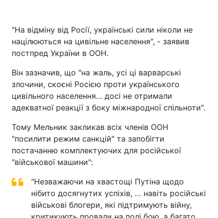
"На відміну від Росії, українські сили ніколи не
націлюються на цивільне населення", - заявив
постпред України в ООН.
Він зазначив, що "на жаль, усі ці варварські
злочини, скоєні Росією проти українського
цивільного населення… досі не отримали
адекватної реакції з боку міжнародної спільноти".
Тому Мельник закликав всіх членів ООН
"посилити режим санкцій" та запобігти
постачанню комплектуючих для російської
"військової машини":
"Незважаючи на хвастощі Путіна щодо
нібито досягнутих успіхів, … навіть російські
військові блогери, які підтримують війну,
критикують провали на полі бою, а багато