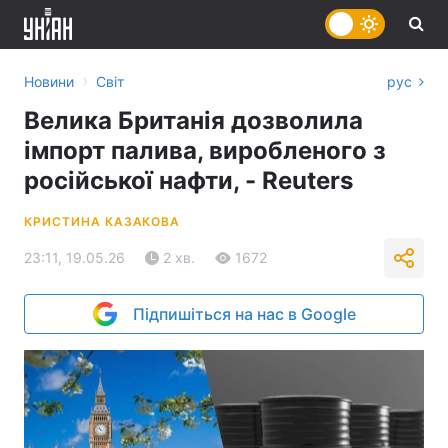
›
Новини
Світ
рус
Велика Британія дозволила
імпорт палива, виробленого з
російської нафти, - Reuters
КРИСТИНА КАЗАКОВА
23:11, 19.05.26
2 хв.
1672
Підпишіться на нас в Google