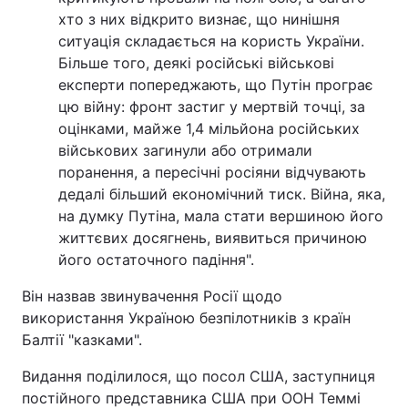
хто з них відкрито визнає, що нинішня
ситуація складається на користь України.
Більше того, деякі російські військові
експерти попереджають, що Путін програє
цю війну: фронт застиг у мертвій точці, за
оцінками, майже 1,4 мільйона російських
військових загинули або отримали
поранення, а пересічні росіяни відчувають
дедалі більший економічний тиск. Війна, яка,
на думку Путіна, мала стати вершиною його
життєвих досягнень, виявиться причиною
його остаточного падіння".
Він назвав звинувачення Росії щодо
використання Україною безпілотників з країн
Балтії "казками".
Видання поділилося, що посол США, заступниця
постійного представника США при ООН Теммі