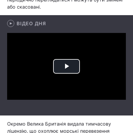
або скасовані.
Лонгріди
ВІДЕО ДНЯ
Відео з Youtube
Статті
Інтерв'ю
Думки
Архів
Вакансії
Контакти
Play
Послуги
Video
Окремо Велика Британія видала тимчасову
ліцензію, що охоплює морські перевезення