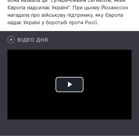
Вона назвала це "суперечливим сигналом, який
Європа надсилає Україні". При цьому Йоханссон
Лонгріди
нагадала про військову підтримку, яку Європа
надає Україні у боротьбі проти Росії.
Відео з Youtube
Статті
ВІДЕО ДНЯ
Інтерв'ю
Думки
Архів
Вакансії
Контакти
Послуги
Play
Video