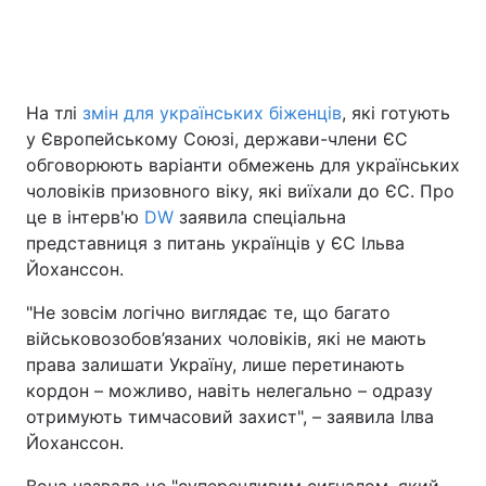
Головна
Війна
На тлі
змін для українських біженців
, які готують
у Європейському Союзі, держави-члени ЄС
Україна
Політика
обговорюють варіанти обмежень для українських
Економіка
Світ
чоловіків призовного віку, які виїхали до ЄС. Про
це в інтерв'ю
DW
заявила спеціальна
Спорт
Наука
представниця з питань українців у ЄС Ільва
Йоханссон.
Техно і зв'язок
Лайт
"Не зовсім логічно виглядає те, що багато
Зброя
Інциденти
військовозобов’язаних чоловіків, які не мають
права залишати Україну, лише перетинають
Здоров'я
Туризм
кордон – можливо, навіть нелегально – одразу
отримують тимчасовий захист", – заявила Ілва
Цікавинки
Погода
Йоханссон.
Екологія
Регіони