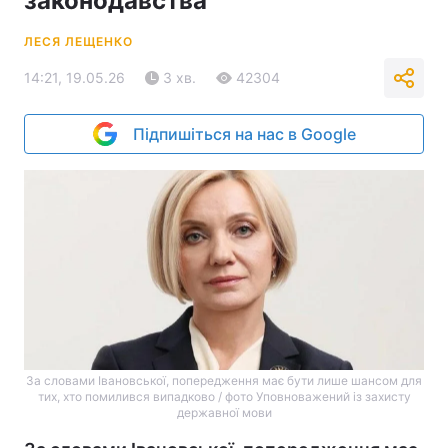
законодавства
ЛЕСЯ ЛЕЩЕНКО
14:21, 19.05.26
3 хв.
42304
Підпишіться на нас в Google
За словами Івановської, попередження має бути лише шансом для
тих, хто помилився випадково / фото Уповноважений із захисту
державної мови