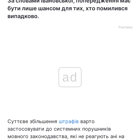
За словами Івановської, попередження має
бути лише шансом для тих, хто помилився
випадково.
Реклама
ad
Суттєве збільшення
штрафів
варто
застосовувати до системних порушників
мовного законодавства, які не реагують ані на