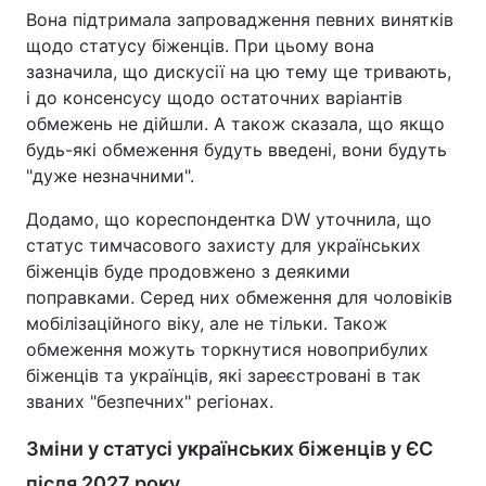
Вона підтримала запровадження певних винятків
Тема оформлення
щодо статусу біженців. При цьому вона
зазначила, що дискусії на цю тему ще тривають,
і до консенсусу щодо остаточних варіантів
обмежень не дійшли. А також сказала, що якщо
будь-які обмеження будуть введені, вони будуть
"дуже незначними".
Додамо, що кореспондентка DW уточнила, що
статус тимчасового захисту для українських
біженців буде продовжено з деякими
поправками. Серед них обмеження для чоловіків
мобілізаційного віку, але не тільки. Також
обмеження можуть торкнутися новоприбулих
біженців та українців, які зареєстровані в так
званих "безпечних" регіонах.
Зміни у статусі українських біженців у ЄС
після 2027 року