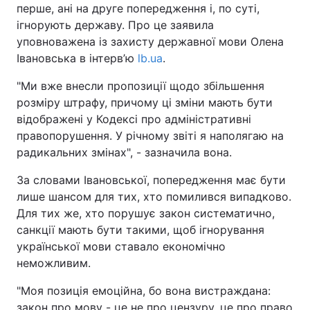
перше, ані на друге попередження і, по суті,
ігнорують державу. Про це заявила
уповноважена із захисту державної мови Олена
Івановська в інтерв’ю
lb.ua
.
"Ми вже внесли пропозиції щодо збільшення
розміру штрафу, причому ці зміни мають бути
відображені у Кодексі про адміністративні
правопорушення. У річному звіті я наполягаю на
радикальних змінах", - зазначила вона.
За словами Івановської, попередження має бути
лише шансом для тих, хто помилився випадково.
Для тих же, хто порушує закон систематично,
санкції мають бути такими, щоб ігнорування
української мови ставало економічно
неможливим.
"Моя позиція емоційна, бо вона вистраждана:
закон про мову - це не про цензуру, це про право