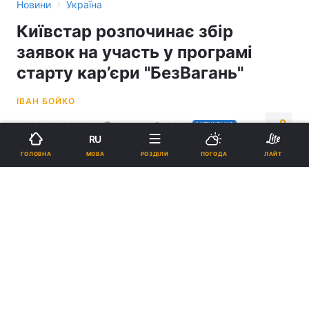
›
Новини
Україна
Київстар розпочинає збір
заявок на участь у програмі
старту кар’єри "БезВагань"
ІВАН БОЙКО
13:50, 19.05.26
3 хв.
6337
АКТУАЛЬНО
RU
МОВА
ГОЛОВНА
РОЗДІЛИ
ПОГОДА
ЛАЙТ
Підпишіться на нас в Google