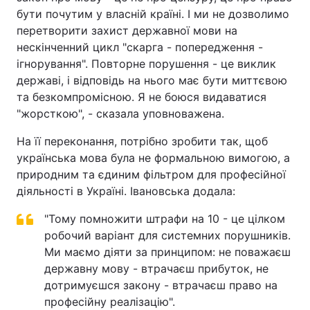
бути почутим у власній країні. І ми не дозволимо
перетворити захист державної мови на
нескінченний цикл "скарга - попередження -
ігнорування". Повторне порушення - це виклик
державі, і відповідь на нього має бути миттєвою
та безкомпромісною. Я не боюся видаватися
"жорсткою", - сказала уповноважена.
На її переконання, потрібно зробити так, щоб
українська мова була не формальною вимогою, а
природним та єдиним фільтром для професійної
діяльності в Україні. Івановська додала:
"Тому помножити штрафи на 10 - це цілком
робочий варіант для системних порушників.
Ми маємо діяти за принципом: не поважаєш
державну мову - втрачаєш прибуток, не
дотримуєшся закону - втрачаєш право на
професійну реалізацію".