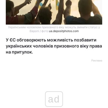
Українським чоловікам призовного віку можуть змінити статус у
Європі / фото
ua.depositphotos.com
У ЄС обговорюють можливість позбавити
українських чоловіків призовного віку права
на притулок.
Реклама
ad