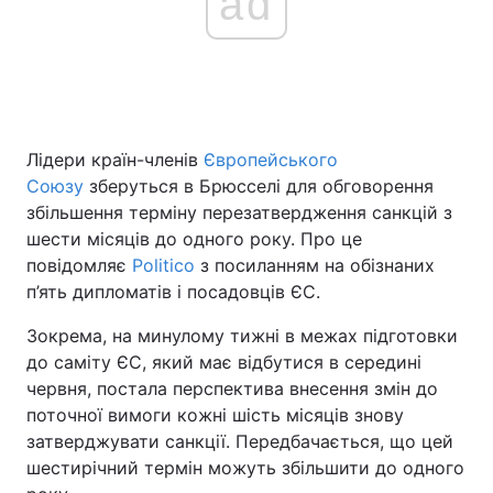
ad
Головна
Війна
Україна
Політика
Лідери країн-членів
Європейського
Союзу
зберуться в Брюсселі для обговорення
Економіка
Світ
збільшення терміну перезатвердження санкцій з
шести місяців до одного року. Про це
Спорт
Наука
повідомляє
Politico
з посиланням на обізнаних
Техно і зв'язок
Лайт
п’ять дипломатів і посадовців ЄС.
Зокрема, на минулому тижні в межах підготовки
Зброя
Інциденти
до саміту ЄС, який має відбутися в середині
Здоров'я
Туризм
червня, постала перспектива внесення змін до
поточної вимоги кожні шість місяців знову
Цікавинки
Погода
затверджувати санкції. Передбачається, що цей
шестирічний термін можуть збільшити до одного
Екологія
Регіони