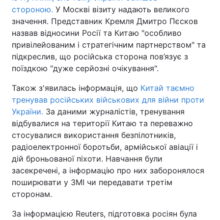
стороною.
У Москві візиту надають великого
значення. Представник Кремля Дмитро Пєсков
назвав відносини Росії та Китаю "особливо
привілейованим і стратегічним партнерством" та
підкреслив, що російська сторона пов’язує з
поїздкою "дуже серйозні очікування".
Також з'явилась інформація, що
Китай таємно
тренував російських військових для війни проти
України.
За даними журналістів, тренування
відбувалися на території Китаю та переважно
стосувалися використання безпілотників,
радіоелектронної боротьби, армійської авіації і
дій броньованої піхоти. Навчання були
засекречені, а інформацію про них заборонялося
поширювати у ЗМІ чи передавати третім
сторонам.
За інформацією Reuters, підготовка росіян була