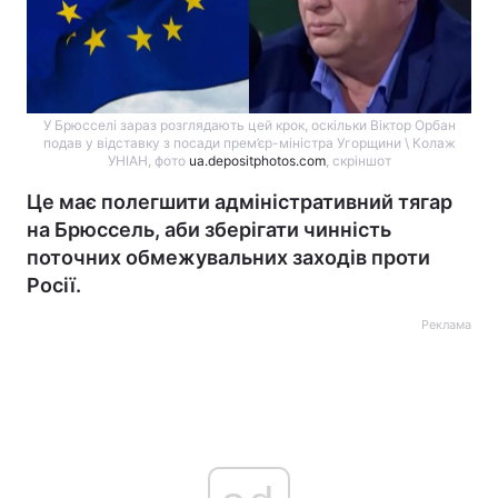
У Брюсселі зараз розглядають цей крок, оскільки Віктор Орбан
подав у відставку з посади прем’єр-міністра Угорщини \ Колаж
УНІАН, фото
ua.depositphotos.com
, скріншот
Це має полегшити адміністративний тягар
на Брюссель, аби зберігати чинність
поточних обмежувальних заходів проти
Росії.
Реклама