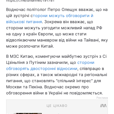
https://t.me/uniannet/191781
Водночас політолог Петро Олещук вважає, що на
цій зустрічі с
торони можуть обговорити й
військові питання
. Зокрема він вважає, що
сторони можуть узгодити можливий напад РФ
на одну з країн Європи, що може стати
відволікаючим маневром від війни на Тайвані, яку
може розпочати Китай.
В МЗС Китаю, коментуючи майбутню зустріч з Сі
Цзіньпіня з Путіним зазначили, що
сторони
обговорять двосторонні відносини
, співпрацю в
різних сферах, а також міжнародні та регіональні
питання, що становлять "спільний інтерес" для
Москви та Пекіна. Водночас окремо про
обговорення війни в Україні не повідомляється.
Реклама