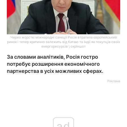
Через жорсткі міжнародні санкції Росія втратила європейський
ринок і тепер критично залежить від Китаю та Індії як покупців своїх
енергоресурсів \ скріншот
За словами аналітиків, Росія гостро
потребує розширення економічного
партнерства в усіх можливих сферах.
Реклама
ad