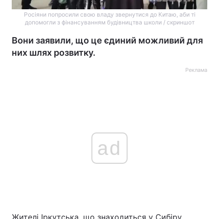
Росіяни попросили свою владу звернутися до Китаю, аби ті
допомогли з фінансуванням будівництва школи / скриншот
Вони заявили, що це єдиний можливий для
них шлях розвитку.
Реклама
ad
Жителі Іркутська, що знаходиться у Сибіру,