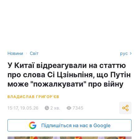
›
Новини
Світ
рус
У Китаї відреагували на статтю
про слова Сі Цзіньпіня, що Путін
може "пожалкувати" про війну
ВЛАДИСЛАВ ГРИГОР'ЄВ
15:17, 19.05.26
2 хв.
7345
Підпишіться на нас в Google