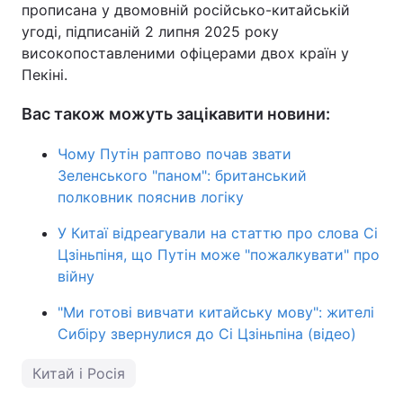
прописана у двомовній російсько-китайській
угоді, підписаній 2 липня 2025 року
високопоставленими офіцерами двох країн у
Пекіні.
Вас також можуть зацікавити новини:
Чому Путін раптово почав звати
Зеленського "паном": британський
полковник пояснив логіку
У Китаї відреагували на статтю про слова Сі
Цзіньпіня, що Путін може "пожалкувати" про
війну
"Ми готові вивчати китайську мову": жителі
Сибіру звернулися до Сі Цзіньпіна (відео)
Китай і Росія