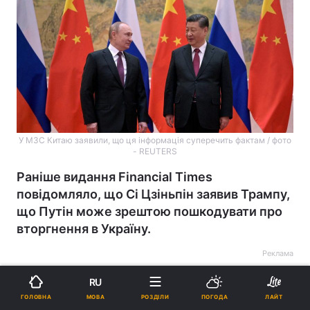
У МЗС Китаю заявили, що ця інформація суперечить фактам / фото
- REUTERS
Раніше видання Financial Times
повідомляло, що Сі Цзіньпін заявив Трампу,
що Путін може зрештою пошкодувати про
вторгнення в Україну.
Реклама
RU
МОВА
ГОЛОВНА
РОЗДІЛИ
ПОГОДА
ЛАЙТ