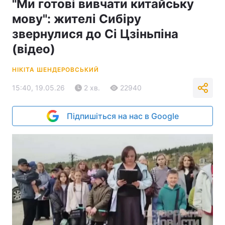
"Ми готові вивчати китайську
мову": жителі Сибіру
звернулися до Сі Цзіньпіна
(відео)
НІКІТА ШЕНДЕРОВСЬКИЙ
15:40, 19.05.26
2 хв.
22940
Підпишіться на нас в Google