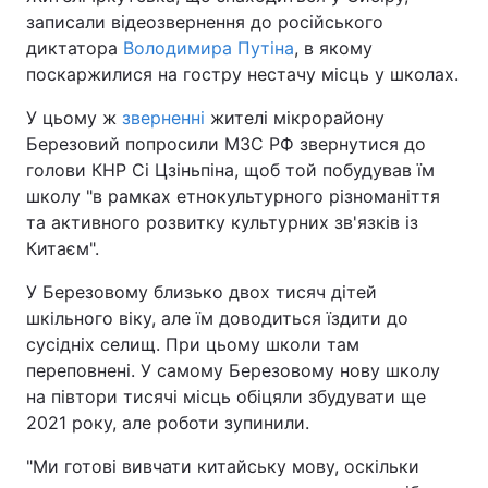
записали відеозвернення до російського
диктатора
Володимира Путіна
, в якому
поскаржилися на гостру нестачу місць у школах.
У цьому ж
зверненні
жителі мікрорайону
Березовий попросили МЗС РФ звернутися до
голови КНР Сі Цзіньпіна, щоб той побудував їм
школу "в рамках етнокультурного різноманіття
та активного розвитку культурних зв'язків із
Китаєм".
У Березовому близько двох тисяч дітей
шкільного віку, але їм доводиться їздити до
сусідніх селищ. При цьому школи там
переповнені. У самому Березовому нову школу
на півтори тисячі місць обіцяли збудувати ще
2021 року, але роботи зупинили.
"Ми готові вивчати китайську мову, оскільки