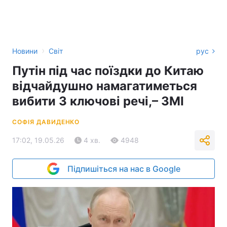
›
Новини
Світ
рус
Путін під час поїздки до Китаю
відчайдушно намагатиметься
вибити 3 ключові речі,– ЗМІ
СОФІЯ ДАВИДЕНКО
17:02, 19.05.26
4 хв.
4948
Підпишіться на нас в Google