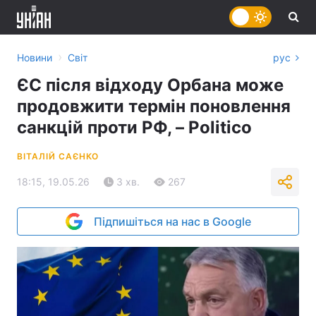
›
Новини
Світ
рус
ЄС після відходу Орбана може
продовжити термін поновлення
санкцій проти РФ, – Politico
ВІТАЛІЙ САЄНКО
18:15, 19.05.26
3 хв.
267
Підпишіться на нас в Google