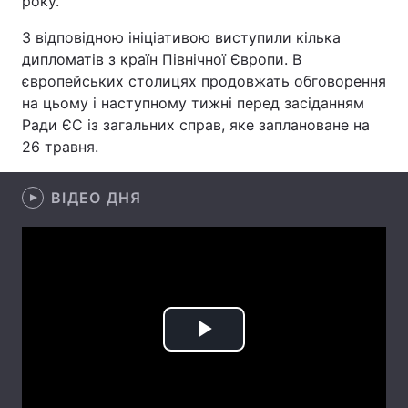
року.
Лонгріди
З відповідною ініціативою виступили кілька
дипломатів з країн Північної Європи. В
європейських столицях продовжать обговорення
Відео з Youtube
Статті
на цьому і наступному тижні перед засіданням
Ради ЄС із загальних справ, яке заплановане на
Інтерв'ю
Думки
26 травня.
Архів
Вакансії
ВІДЕО ДНЯ
Контакти
Послуги
Play
Video