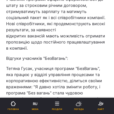
штату за строковим річним договором,
отримуватимуть зарплату та матимуть
соціальний пакет як і всі співробітники компанії.
Нові співробітники, які продемонструють високі
результати, за наявності
відкритих вакансій мають можливість отримати
пропозицію щодо постійного працевлаштування
в компанії.
Відгуки учасників "БезВагань":
Тетяна Гусак, учасниця програми "БезВагань",
яка працює у відділі управління процесами та
корпоративною ефективністю, ділиться своїми
враженнями: "Я давно хотіла змінити роботу, і
програма "Без вагань" стала чудовою
можливістю зробити це без страху, що досвід чи
RU
вік можуть стати перешкодою. Головне –
МОВА
ГОЛОВНА
РОЗДІЛИ
ПОГОДА
ЛАЙТ
бажання працювати, а в мене воно було