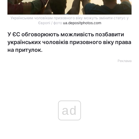
Українським чоловікам призовного віку можуть змінити статус у
Європі / фото
ua.depositphotos.com
У ЄС обговорюють можливість позбавити
українських чоловіків призовного віку права
на притулок.
Реклама
ad