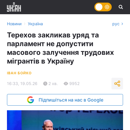
›
Новини
Україна
рус
Терехов закликав уряд та
парламент не допустити
масового залучення трудових
мігрантів в Україну
ІВАН БОЙКО
16:33, 19.05.26
2 хв.
9952
Підпишіться на нас в Google