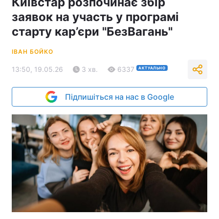
Київстар розпочинає збір
заявок на участь у програмі
старту кар’єри "БезВагань"
ІВАН БОЙКО
13:50, 19.05.26
3 хв.
6337
АКТУАЛЬНО
Підпишіться на нас в Google