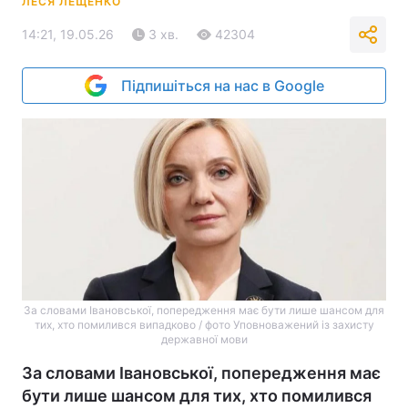
ЛЕСЯ ЛЕЩЕНКО
14:21, 19.05.26
3 хв.
42304
Підпишіться на нас в Google
За словами Івановської, попередження має бути лише шансом для
тих, хто помилився випадково / фото Уповноважений із захисту
державної мови
За словами Івановської, попередження має
бути лише шансом для тих, хто помилився