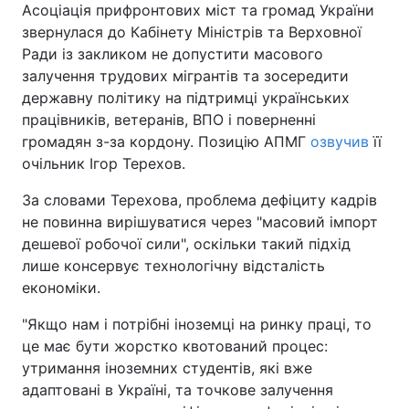
Асоціація прифронтових міст та громад України
звернулася до Кабінету Міністрів та Верховної
Ради із закликом не допустити масового
залучення трудових мігрантів та зосередити
Головна
Війна
державну політику на підтримці українських
працівників, ветеранів, ВПО і поверненні
Україна
Політика
громадян з-за кордону. Позицію АПМГ
озвучив
її
Економіка
Світ
очільник Ігор Терехов.
За словами Терехова, проблема дефіциту кадрів
Спорт
Наука
не повинна вирішуватися через "масовий імпорт
Техно і зв'язок
Лайт
дешевої робочої сили", оскільки такий підхід
лише консервує технологічну відсталість
Зброя
Інциденти
економіки.
Здоров'я
Туризм
"Якщо нам і потрібні іноземці на ринку праці, то
це має бути жорстко квотований процес:
Цікавинки
Погода
утримання іноземних студентів, які вже
адаптовані в Україні, та точкове залучення
Екологія
Регіони