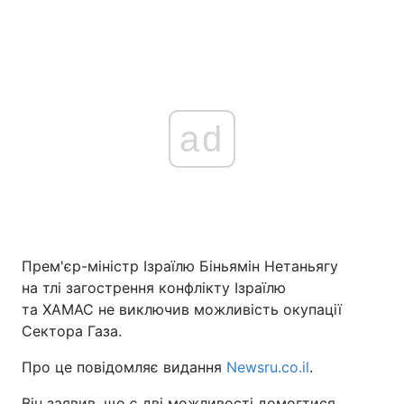
ad
Прем'єр-міністр Ізраїлю Біньямін Нетаньягу
на тлі загострення конфлікту Ізраїлю
та ХАМАС не виключив можливість окупації
Сектора Газа.
Про це повідомляє видання
Newsru.co.il
.
Він заявив, що є дві можливості домогтися