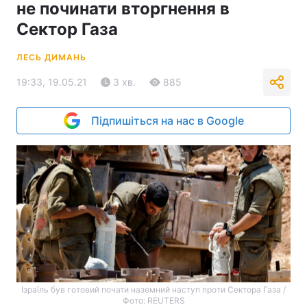
не починати вторгнення в
Сектор Газа
ЛЕСЬ ДИМАНЬ
19:33, 19.05.21
3 хв.
885
Підпишіться на нас в Google
Ізраїль був готовий почати наземний наступ проти Сектора Газа /
Фото: REUTERS