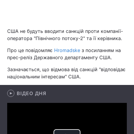
Головна
Війна
США не будуть вводити санкцій проти компанії-
оператора "Північного потоку-2" та її керівника.
Україна
Політика
Про це повідомляє
Нromadske
з посиланням на
Економіка
Світ
прес-реліз Державного департаменту США.
Спорт
Наука
Зазначається, що відмова від санкцій "відповідає
національним інтересам" США.
Техно і зв'язок
Лайт
Зброя
Інциденти
ВІДЕО ДНЯ
Здоров'я
Туризм
Цікавинки
Погода
Екологія
Регіони