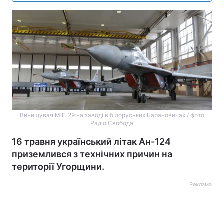
Винищувач МіГ-29 на заводі в білоруських Барановичах / фото
Радіо Свобода
16 травня український літак Ан-124
приземлився з технічних причин на
території Угорщини.
Реклама