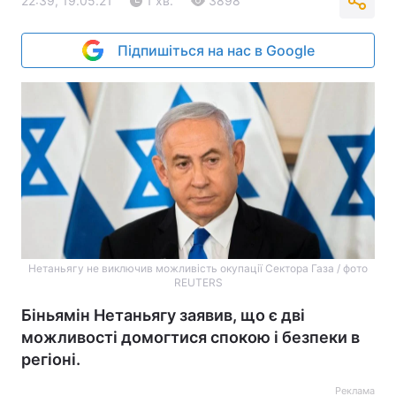
22:39, 19.05.21
1 хв.
3898
Підпишіться на нас в Google
Нетаньягу не виключив можливість окупації Сектора Газа / фото
REUTERS
Біньямін Нетаньягу заявив, що є дві
можливості домогтися спокою і безпеки в
регіоні.
Реклама