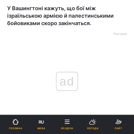
У Вашингтоні кажуть, що бої між
ізраїльською армією й палестинськими
бойовиками скоро закінчаться.
Реклама
ad
RU
Американські чиновники в приватному режимі
МОВА
ГОЛОВНА
РОЗДІЛИ
ПОГОДА
ЛАЙТ
вмовляли прем'єр-міністра Ізраїлю Беньяміна