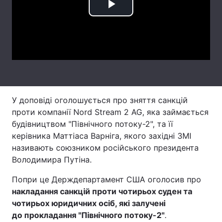
Play
Лонгріди
Video
Відео з Youtube
Статті
Інтерв'ю
Думки
Архів
Вакансії
У доповіді оголошується про зняття санкцій
проти компанії Nord Stream 2 AG, яка займається
Контакти
будівництвом "Північного потоку-2", та її
Послуги
керівника Маттіаса Варніга, якого західні ЗМІ
називають союзником російського президента
Володимира Путіна.
Попри це Держдепартамент США оголосив про
накладання санкцій проти чотирьох суден та
чотирьох юридичних осіб, які залучені
до прокладання "Північного потоку-2"
.