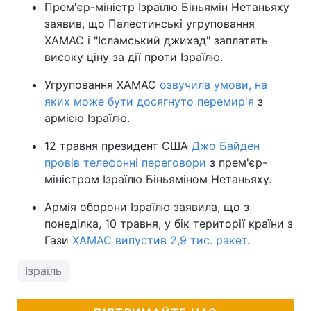
Прем'єр-міністр Ізраїлю Біньямін Нетаньяху
заявив, що Палестинські угруповання
ХАМАС і "Ісламський джихад" заплатять
високу ціну за дії проти Ізраїлю.
Угруповання ХАМАС
озвучила умови, на
яких може бути досягнуто перемир'я
з
армією Ізраїлю.
12 травня президент США
Джо Байден
провів телефонні переговори
з прем'єр-
міністром Ізраїлю Біньяміном Нетаньяху.
Армія оборони Ізраїлю заявила, що з
понеділка, 10 травня, у бік території країни з
Гази
ХАМАС випустив 2,9 тис. ракет
.
Ізраїль