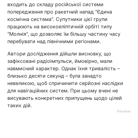
входить до складу російської системи
попередження про ракетний напад "Єдина
космічна система". Супутники цієї групи
працюють на високоеліптичній орбіті типу
"Молнія", що дозволяє їм більшу частину часу
перебувати над північними регіонами.
Автори дослідження дійшли висновку, що
зафіксовані радіоімпульси, ймовірно, мали
навмисний характер. Однак їхня тривалість –
близько десяти секунд – була занадто
невеликою, щоб спричинити серйозні наслідки
для навігаційних систем. При цьому вчені не
висувають конкретних припущень щодо цілей
таких дій.
Реклама