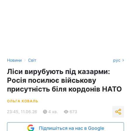
›
Новини
Світ
рус
Ліси вирубують під казарми:
Росія посилює військову
присутність біля кордонів НАТО
ОЛЬГА КОВАЛЬ
23:45, 11.06.26
4 хв.
673
Підпишіться на нас в Google