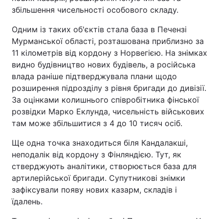
збільшення чисельності особового складу.
Одним із таких об'єктів стала база в Печензі
Мурманської області, розташована приблизно за
11 кілометрів від кордону з Норвегією. На знімках
видно будівництво нових будівель, а російська
влада раніше підтверджувала плани щодо
розширення підрозділу з рівня бригади до дивізії.
За оцінками колишнього співробітника фінської
розвідки Марко Еклунда, чисельність військових
там може збільшитися з 4 до 10 тисяч осіб.
Ще одна точка знаходиться біля Кандалакші,
неподалік від кордону з Фінляндією. Тут, як
стверджують аналітики, створюється база для
артилерійської бригади. Супутникові знімки
зафіксували появу нових казарм, складів і
їдалень.