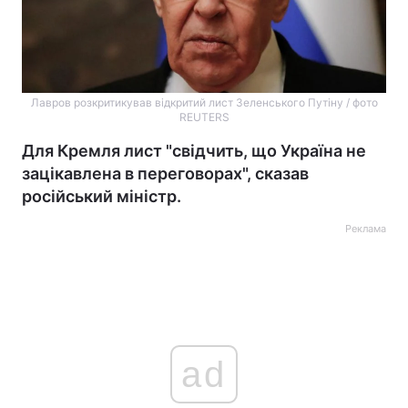
Лавров розкритикував відкритий лист Зеленського Путіну / фото
REUTERS
Для Кремля лист "свідчить, що Україна не
зацікавлена в переговорах", сказав
російський міністр.
Реклама
ad