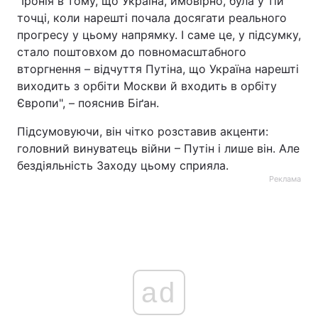
"Іронія в тому, що Україна, ймовірно, була у тій
точці, коли нарешті почала досягати реального
прогресу у цьому напрямку. І саме це, у підсумку,
стало поштовхом до повномасштабного
вторгнення – відчуття Путіна, що Україна нарешті
виходить з орбіти Москви й входить в орбіту
Європи", – пояснив Біґан.
Підсумовуючи, він чітко розставив акценти:
головний винуватець війни – Путін і лише він. Але
бездіяльність Заходу цьому сприяла.
Реклама
ad