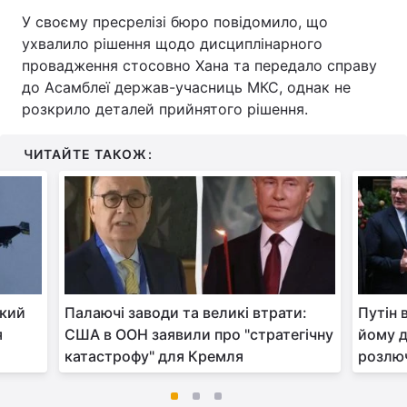
У своєму пресрелізі бюро повідомило, що
ухвалило рішення щодо дисциплінарного
провадження стосовно Хана та передало справу
до Асамблеї держав-учасниць МКС, однак не
розкрило деталей прийнятого рішення.
ЧИТАЙТЕ ТАКОЖ:
ький
Палаючі заводи та великі втрати:
Путін 
я
США в ООН заявили про "стратегічну
йому д
катастрофу" для Кремля
розлюч