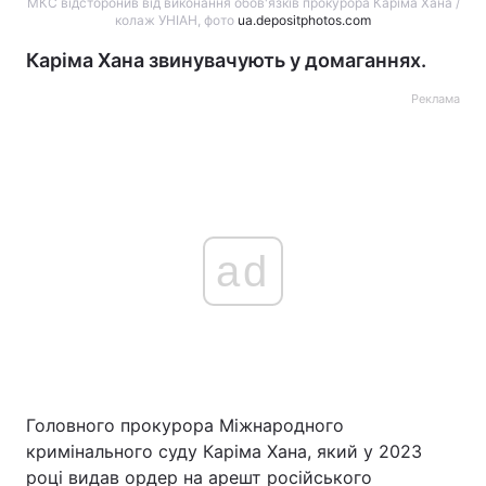
МКС відсторонив від виконання обов'язків прокурора Каріма Хана /
колаж УНІАН, фото
ua.depositphotos.com
Каріма Хана звинувачують у домаганнях.
Реклама
ad
Головного прокурора Міжнародного
кримінального суду Каріма Хана, який у 2023
році видав ордер на арешт російського