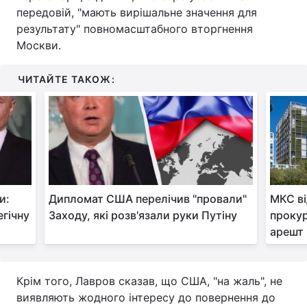
передовій, "мають вирішальне значення для
Тема оформлення
результату" повномасштабного вторгнення
Москви.
ЧИТАЙТЕ ТАКОЖ:
и:
Дипломат США перелічив "провали"
МКС ві
гічну
Заходу, які розв'язали руки Путіну
прокур
арешт 
Крім того, Лавров сказав, що США, "на жаль", не
виявляють жодного інтересу до повернення до