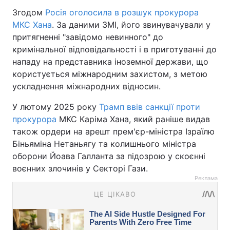
Згодом
Росія оголосила в розшук прокурора
МКС Хана
. За даними ЗМІ, його звинувачували у
притягненні "завідомо невинного" до
кримінальної відповідальності і в приготуванні до
нападу на представника іноземної держави, що
користується міжнародним захистом, з метою
ускладнення міжнародних відносин.
У лютому 2025 року
Трамп ввів санкції проти
прокурора
МКС Каріма Хана, який раніше видав
також ордери на арешт прем'єр-міністра Ізраїлю
Біньяміна Нетаньягу та колишнього міністра
оборони Йоава Галланта за підозрою у скоєнні
воєнних злочинів у Секторі Гази.
Реклама