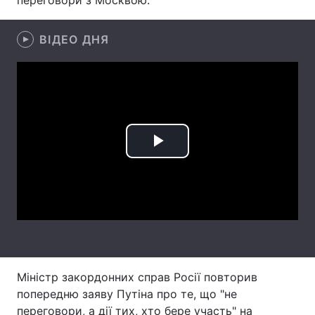
переговори з Москвою.
Лонгріди
ВІДЕО ДНЯ
Відео з Youtube
Статті
Інтерв'ю
Думки
Архів
Вакансії
Play
Контакти
Video
Послуги
Міністр закордонних справ Росії повторив
попередню заяву Путіна про те, що "не
переговори, а дії тих, хто бере участь" на