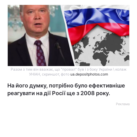
Разом з тим він вважає, що "провал" був і з боку України \ колаж
УНІАН, скриншот, фото
ua.depositphotos.com
На його думку, потрібно було ефективніше
реагувати на дії Росії ще з 2008 року.
Реклама