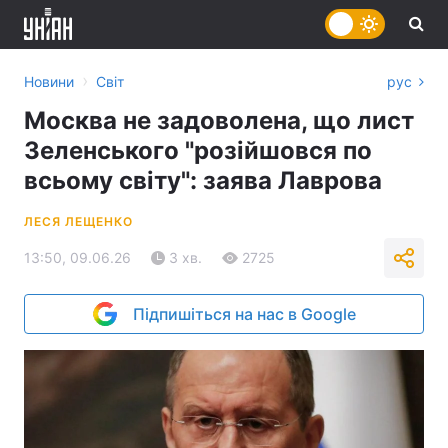
›
Новини
Світ
рус
Москва не задоволена, що лист
Зеленського "розійшовся по
всьому світу": заява Лаврова
ЛЕСЯ ЛЕЩЕНКО
13:50, 09.06.26
3 хв.
2725
Підпишіться на нас в Google