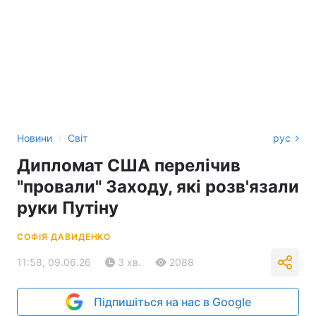
›
Новини
Світ
рус
Дипломат США перелічив
"провали" Заходу, які розв'язали
руки Путіну
СОФІЯ ДАВИДЕНКО
11:58, 09.06.26
3 хв.
2088
Підпишіться на нас в Google