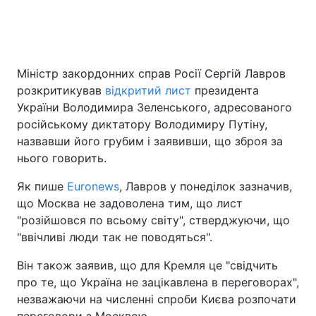
Головна
Війна
Міністр закордонних справ Росії Сергій Лавров
розкритикував
відкритий лист
президента
Україна
Політика
України Володимира Зеленського, адресованого
Економіка
Світ
російському диктатору Володимиру Путіну,
назвавши його грубим і заявивши, що зброя за
Спорт
Наука
нього говорить.
Техно і зв'язок
Лайт
Як пише
Еuronews
, Лавров у понеділок зазначив,
що Москва не задоволена тим, що лист
Зброя
Інциденти
"розійшовся по всьому світу", стверджуючи, що
"ввічливі люди так не поводяться".
Здоров'я
Туризм
Він також заявив, що для Кремля це "свідчить
Цікавинки
Погода
про те, що Україна не зацікавлена в переговорах",
незважаючи на численні спроби Києва розпочати
Екологія
Регіони