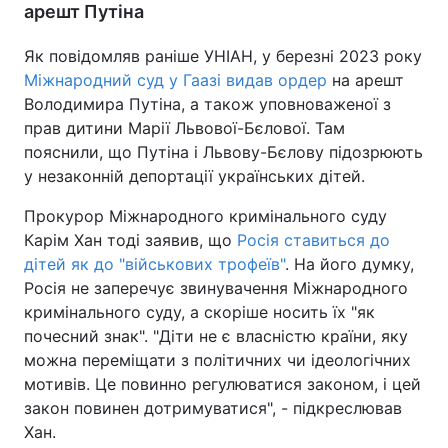
арешт Путіна
Як повідомляв раніше УНІАН, у березні 2023 року
Міжнародний суд у Гаазі видав ордер
на арешт
Володимира Путіна, а також уповноваженої з
прав дитини Марії Львової-Бєлової. Там
пояснили, що Путіна і Львову-Бєлову підозрюють
у незаконній депортації українських дітей.
Прокурор Міжнародного кримінального суду
Карім Хан тоді заявив, що
Росія ставиться до
дітей як до "військових трофеїв"
. На його думку,
Росія не заперечує звинувачення Міжнародного
кримінального суду, а скоріше носить їх "як
почесний знак". "Діти не є власністю країни, яку
можна переміщати з політичних чи ідеологічних
мотивів. Це повинно регулюватися законом, і цей
закон повинен дотримуватися", - підкреслював
Хан.