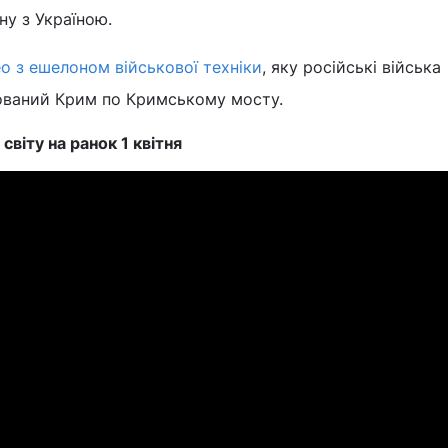
ну з Україною.
ео з ешелоном військової техніки
, яку російські війська
ований Крим по Кримському мосту.
світу на ранок 1 квітня