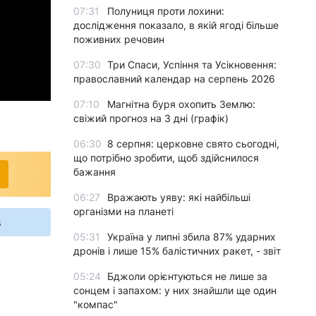
07:31
Полуниця проти лохини:
дослідження показало, в якій ягоді більше
поживних речовин
07:30
Три Спаси, Успіння та Усікновення:
православний календар на серпень 2026
07:10
Магнітна буря охопить Землю:
свіжий прогноз на 3 дні (графік)
06:30
8 серпня: церковне свято сьогодні,
що потрібно зробити, щоб здійснилося
бажання
06:27
Вражають уяву: які найбільші
організми на планеті
s
05:31
Україна у липні збила 87% ударних
дронів і лише 15% балістичних ракет, - звіт
05:24
Бджоли орієнтуються не лише за
сонцем і запахом: у них знайшли ще один
"компас"