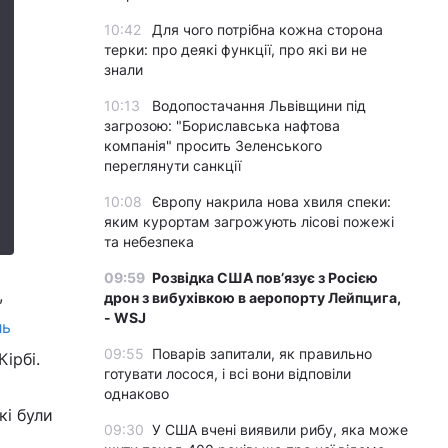
10:42
Для чого потрібна кожна сторона
терки: про деякі функції, про які ви не
знали
10:13
Водопостачання Львівщини під
загрозою: "Бориславська нафтова
компанія" просить Зеленського
переглянути санкції
10:08
Європу накрила нова хвиля спеки:
яким курортам загрожують лісові пожежі
та небезпека
09:59
Розвідка США пов’язує з Росією
,
дрон з вибухівкою в аеропорту Лейпцига,
- WSJ
ль
09:55
Поварів запитали, як правильно
ірбі.
готувати лосося, і всі вони відповіли
однаково
кі були
09:30
У США вчені виявили рибу, яка може