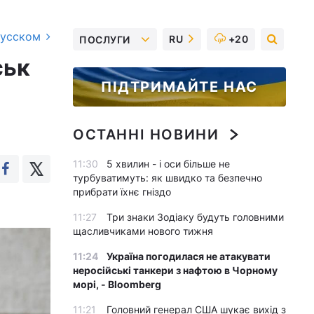
русском
RU
+20
ПОСЛУГИ
ськ
ПІДТРИМАЙТЕ НАС
ОСТАННІ НОВИНИ
11:30
5 хвилин - і оси більше не
турбуватимуть: як швидко та безпечно
прибрати їхнє гніздо
11:27
Три знаки Зодіаку будуть головними
щасливчиками нового тижня
11:24
Україна погодилася не атакувати
неросійські танкери з нафтою в Чорному
морі, - Bloomberg
11:21
Головний генерал США шукає вихід з