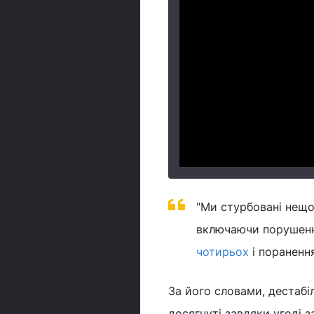
"Ми стурбовані нещод
включаючи порушенн
чотирьох
і поранення
За його словами, дестабіл
досягнуті завдяки угоді