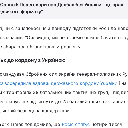
c Council: Переговори про Донбас без України - це крах
ндського формату"
я, чи є занепокоєння з приводу підготовки Росії до нов
бі зазначив: "Очевидно, ми не хочемо більше бачити пор
не збираюся обговорювати розвідку".
ськ до кордону з Україною
омандувач Збройних сил України генерал-полковник Ру
Ф зосередила вздовж державного кордону України
і на
х територіях 28 батальйонних тактичних груп, і під ви
нь планує ще підтягнути до 25 батальйонних тактичних 
ськовій безпеці нашої держави.
York Times повідомила, що
Росія стягує
чотири тисячі