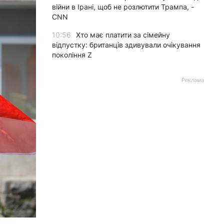
війни в Ірані, щоб не розлютити Трампа, -
CNN
10:56
Хто має платити за сімейну
відпустку: британців здивували очікування
покоління Z
Реклама