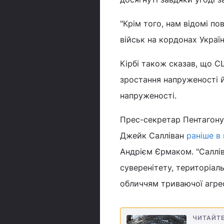
"Крім того, нам відомі п
військ на кордонах Україн
Кірбі також сказав, що 
зростання напруженості 
напруженості.
Прес-секретар Пентагону
Джейк Салліван
раніше в
Андрієм Єрмаком. "Саллі
суверенітету, територіаль
обличчям триваючої агресії
ЧИТАЙТ