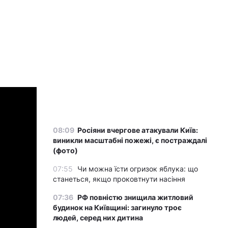
08:09
Росіяни вчергове атакували Київ:
виникли масштабні пожежі, є постраждалі
(фото)
07:55
Чи можна їсти огризок яблука: що
станеться, якщо проковтнути насіння
07:36
РФ повністю знищила житловий
будинок на Київщині: загинуло троє
людей, серед них дитина