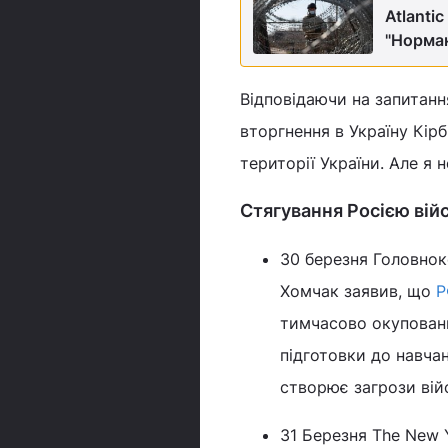
Atlanti
"Норма
Відповідаючи на запитанн
вторгнення в Україну Кір
території України. Але я 
Стягування Росією вій
30 березня Головнок
Хомчак заявив, що
Р
тимчасово окуповани
підготовки до навча
створює загрози вій
31 Березня The New 