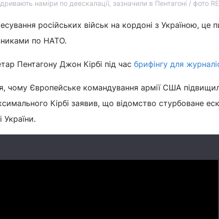
 підривають наміри по деескалації, зазначили в Пентагоні / фото 
есування російських військ на кордоні з Україною, це 
никами по НАТО.
тар Пентагону Джон Кірбі під час
брифінгу для журналі
ня, чому Європейське командування армії США підвищил
ксимального Кірбі заявив, що відомство стурбоване ес
і України.