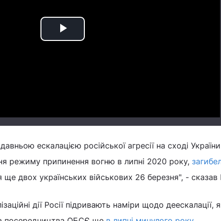
Play
Video
авньою ескалацією російської агресії на сході України
я режиму припинення вогню в липні 2020 року,
загибе
 ще двох українських військових 26 березня", - сказав К
ізаційні дії Росії підривають наміри щодо деескалації, я
 за посередництва ОБСЄ ще
в липні минулого року
.