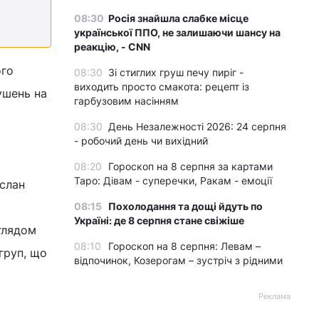
08:30
Росія знайшла слабке місце
української ППО, не залишаючи шансу на
реакцію, - CNN
ого
08:30
Зі стиглих груш печу пиріг -
виходить просто смакота: рецепт із
ушень на
гарбузовим насінням
08:30
День Незалежності 2026: 24 серпня
- робочий день чи вихідний
08:20
Гороскоп на 8 серпня за картами
Таро: Дівам - суперечки, Ракам - емоції
слан
08:15
Похолодання та дощі йдуть по
Україні: де 8 серпня стане свіжіше
глядом
08:10
Гороскоп на 8 серпня: Левам –
груп, що
відпочинок, Козерогам – зустріч з рідними
Реклама