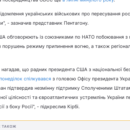
овідомлення українських військових про пересування ро
и", - зазначив представник Пентагону.
США обговорюють із союзниками по НАТО побоювання з
й порушень режиму припинення вогню, а також регіонал
 нагадав, що радник президента США з національної бе
 понеділок спілкувався
з головою Офісу президента Укра
ван підтвердив незмінну підтримку Сполученими Штата
ної цілісності та євроатлантичних устремлінь України п
 з боку Росії", - підкреслив Кірбі.
Е ТАКОЖ