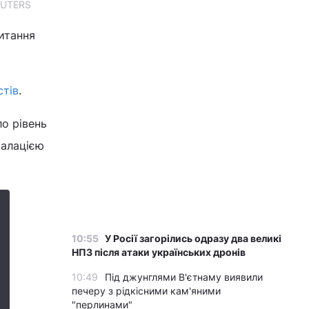
REUTERS
питання
стів
.
о рівень
калацією
10:55
У Росії загорілись одразу два великі
НПЗ після атаки українських дронів
10:49
Під джунглями В'єтнаму виявили
печеру з рідкісними кам'яними
"перлинами"