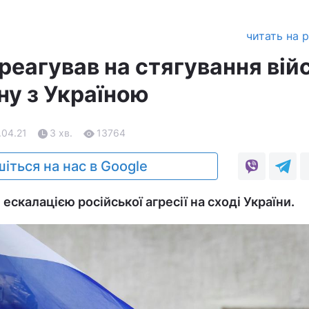
читать на 
реагував на стягування вій
ну з Україною
.04.21
3 хв.
13764
іться на нас в Google
 ескалацією російської агресії на сході України.