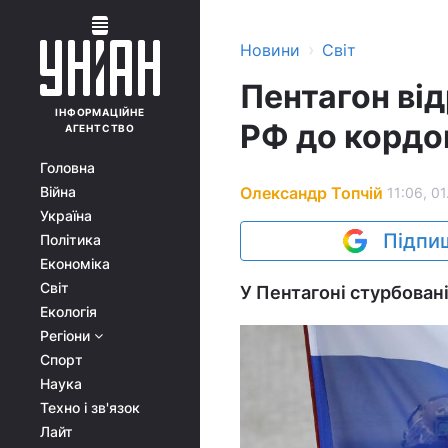
›
Новини
Світ
Пентагон від
ІНФОРМАЦІЙНЕ
РФ до кордо
АГЕНТСТВО
Головна
Олександр Топчій
Війна
11:06, 01
Україна
Підпиш
Політика
Економіка
Світ
У Пентагоні стурбовані
Екологія
Регіони
Спорт
Наука
Техно і зв'язок
Лайт