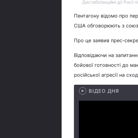
Дестабілізаційні дії Росії
Пентагону відомо про пер
США обговорюють з союз
Про це заявив прес-секре
Відповідаючи на запитан
бойової готовності до ма
російської агресії на сход
ВІДЕО ДНЯ