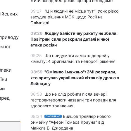
жити понад 400 років: що про неї відомо
09:27
"Цій людині не місце тут": Усик різко
сійських
засудив рішення МОК щодо Росії на
Олімпіаді
09:26
Жодну балістичну ракету не збили:
 приводу
Повітряні сили розкрили деталі нічної
атаки росіян
ьної
09:25
Що придумати замість дверей у
кімнату: 4 оригінальні та недорогі рішення
зпеки
08:59
"Сміливо і мужньо": ЗМІ розкрили,
хто врятував український літак від дрона в
їни
Лейпцигу
ми
08:58
Що не слід робити після вечері:
еред
гастроентерологи назвали три поради для
здорового травлення
08:34
Вийшов трейлер нового
ОНОВЛЕНО
римейку "Афери Томаса Крауна" від
Майкла Б. Джордана