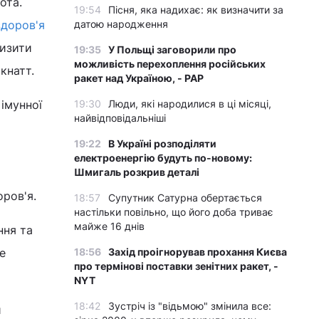
ота.
19:54
Пісня, яка надихає: як визначити за
здоров'я
датою народження
низити
19:35
У Польщі заговорили про
можливість перехоплення російських
кнатт.
ракет над Україною, - PAP
імунної
19:30
Люди, які народилися в ці місяці,
найвідповідальніші
19:22
В Україні розподіляти
електроенергію будуть по-новому:
Шмигаль розкрив деталі
ров'я.
18:57
Супутник Сатурна обертається
настільки повільно, що його доба триває
майже 16 днів
ння та
е
18:56
Захід проігнорував прохання Києва
про термінові поставки зенітних ракет, -
NYT
18:42
Зустріч із "відьмою" змінила все:
и