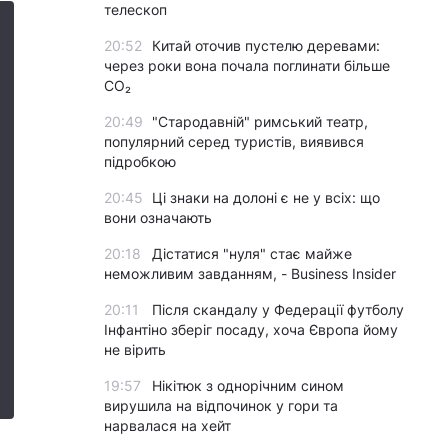
телескоп
20:52
Китай оточив пустелю деревами:
через роки вона почала поглинати більше
CO₂
20:49
"Стародавній" римський театр,
популярний серед туристів, виявився
підробкою
20:45
Ці знаки на долоні є не у всіх: що
вони означають
20:18
Дістатися "нуля" стає майже
неможливим завданням, - Business Insider
20:11
Після скандалу у Федерації футболу
Інфантіно зберіг посаду, хоча Європа йому
не вірить
19:57
Нікітюк з однорічним сином
вирушила на відпочинок у гори та
нарвалася на хейт