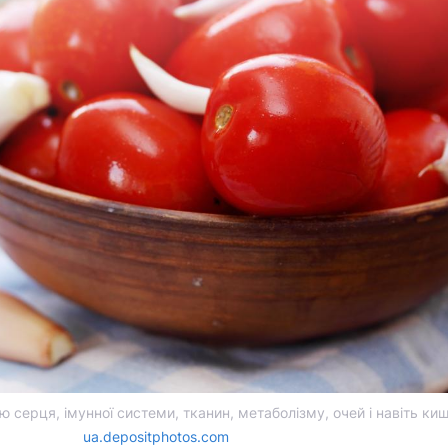
 серця, імунної системи, тканин, метаболізму, очей і навіть киш
ua.depositphotos.com