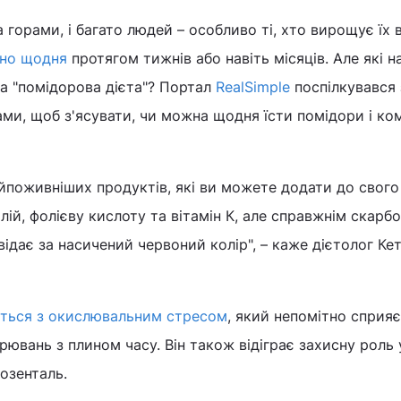
 горами, і багато людей – особливо ті, хто вирощує їх 
чно щодня
протягом тижнів або навіть місяців. Але які н
а "помідорова дієта"? Портал
RealSimple
поспілкувався 
ми, щоб з'ясувати, чи можна щодня їсти помідори і ко
айпоживніших продуктів, які ви можете додати до свого 
алій, фолієву кислоту та вітамін К, але справжнім скарб
овідає за насичений червоний колір", – каже дієтолог Кет
ться з окислювальним стресом
, який непомітно сприяє
рювань з плином часу. Він також відіграє захисну роль 
Розенталь.