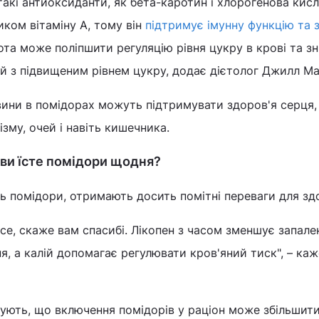
акі антиоксиданти, як бета-каротин і хлорогенова кисл
ком вітаміну А, тому він
підтримує імунну функцію та 
ота може поліпшити регуляцію рівня цукру в крові та з
й з підвищеним рівнем цукру, додає дієтолог Джилл Ма
вини в помідорах можуть підтримувати здоров'я серця, 
зму, очей і навіть кишечника.
 ви їсте помідори щодня?
 помідори, отримають досить помітні переваги для здо
се, скаже вам спасибі. Лікопен з часом зменшує запале
 а калій допомагає регулювати кров'яний тиск", – каж
ують, що включення помідорів у раціон може збільшит