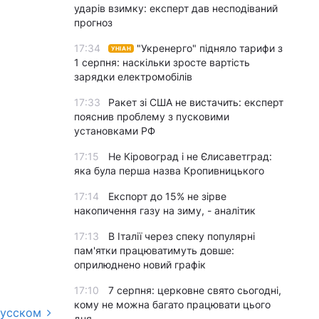
ударів взимку: експерт дав несподіваний
прогноз
17:34
"Укренерго" підняло тарифи з
УНІАН
1 серпня: наскільки зросте вартість
зарядки електромобілів
17:33
Ракет зі США не вистачить: експерт
пояснив проблему з пусковими
установками РФ
17:15
Не Кіровоград і не Єлисаветград:
яка була перша назва Кропивницького
17:14
Експорт до 15% не зірве
накопичення газу на зиму, - аналітик
17:13
В Італії через спеку популярні
пам'ятки працюватимуть довше:
оприлюднено новий графік
17:10
7 серпня: церковне свято сьогодні,
кому не можна багато працювати цього
русском
дня