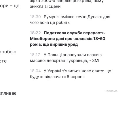
зірка 2000-х вперше розкрила, чому
дори – це
зникла зі сцени
18:30
Румунія змінює течію Дунаю: для
чого вона це робить
18:22
Податкова служба передасть
Міноборони дані про чоловіків 18–60
років: що вирішив уряд
воробою
18:17
У Польщі анонсували плани з
єте
масової депортації українців, - ЗМІ
18:04
У Україні з'явиться нове свято: що
будуть відзначати 8 серпня
Реклама
впливає