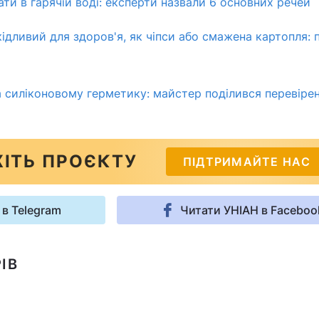
ти в гарячій воді: експерти назвали 6 основних речей
кідливий для здоров'я, як чіпси або смажена картопля:
на силіконовому герметику: майстер поділився перевіре
ІТЬ ПРОЄКТУ
ПІДТРИМАЙТЕ НАС
 в Telegram
Читати УНІАН в Faceboo
ІВ