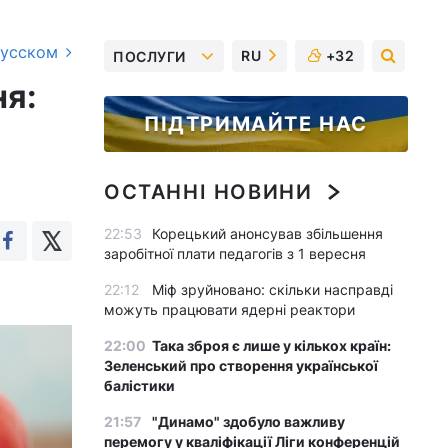
русском
RU
+32
ПОСЛУГИ
ня:
ПІДТРИМАЙТЕ НАС
ОСТАННІ НОВИНИ
22:53
Корецький анонсував збільшення
заробітної плати педагогів з 1 вересня
22:12
Міф зруйновано: скільки насправді
можуть працювати ядерні реактори
22:00
Така зброя є лише у кількох країн:
Зеленський про створення української
балістики
21:57
"Динамо" здобуло важливу
перемогу у кваліфікації Ліги конференцій