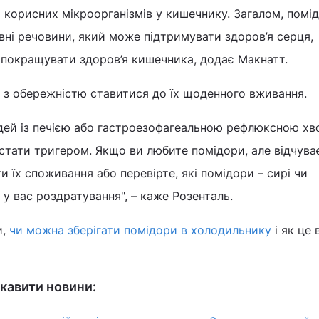
ть корисних мікроорганізмів у кишечнику. Загалом, помі
вні речовини, який може підтримувати здоров’я серця,
 покращувати здоров’я кишечника, додає Макнатт.
 з обережністю ставитися до їх щоденного вживання.
людей із печією або гастроезофагеальною рефлюксною х
тати тригером. Якщо ви любите помідори, але відчува
 їх споживання або перевірте, які помідори – сирі чи
 у вас роздратування", – каже Розенталь.
и,
чи можна зберігати помідори в холодильнику
і як це 
кавити новини: