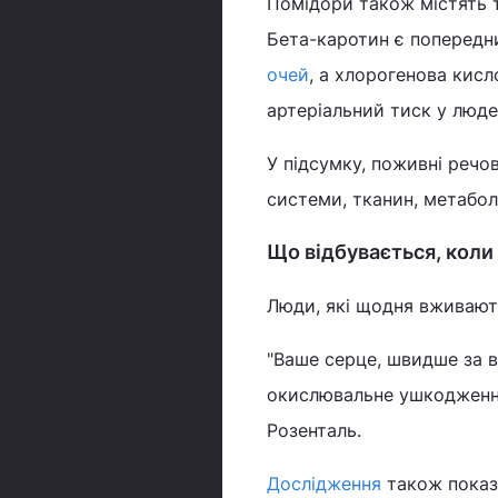
Помідори також містять т
Бета-каротин є попередни
очей
, а хлорогенова кисл
артеріальний тиск у люде
У підсумку, поживні речо
системи, тканин, метаболі
Що відбувається, коли
Люди, які щодня вживають
"Ваше серце, швидше за в
окислювальне ушкодження,
Розенталь.
Дослідження
також показ