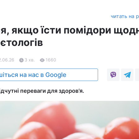
читать на 
я, якщо їсти помідори щод
єтологів
2.06.26
3 хв.
1660
іться на нас в Google
дчутні переваги для здоров’я.