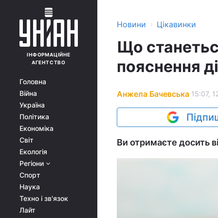
›
Новини
Цікавинки
Що станетьс
ІНФОРМАЦІЙНЕ
пояснення ді
АГЕНТСТВО
Головна
Анжела Бачевська
Війна
15:07, 1
Україна
Підпиш
Політика
Економіка
Світ
Ви отримаєте досить ві
Екологія
Регіони
Спорт
Наука
Техно і зв'язок
Лайт