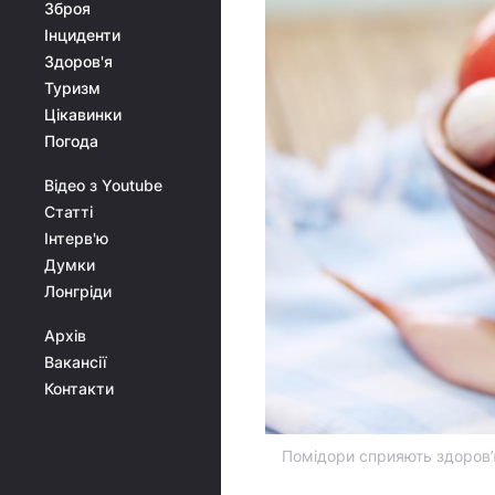
Зброя
Інциденти
Здоров'я
Туризм
Цікавинки
Погода
Відео з Youtube
Статті
Інтерв'ю
Думки
Лонгріди
Архів
Вакансії
Контакти
Помідори сприяють здоров’ю