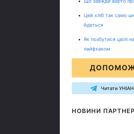
Що завжди варто пра
Цей хліб так само ш
йдеться
Як позбутися цвілі 
лайфхаком
ДОПОМОЖ
Читати УНІАН
НОВИНИ ПАРТНЕР