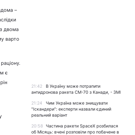
вдома –
аслідки
з двома
му варто
раціону.
ом є
рін
21:42
В Україну може потрапити
антидронова ракета CM-70 з Канади, - ЗМІ
21:24
Чим Україна може знищувати
"Іскандери": експерти назвали єдиний
реальний варіант
у
20:58
Частина ракети SpaceX розбилася
об Місяць: вчені розповіли про побачене в