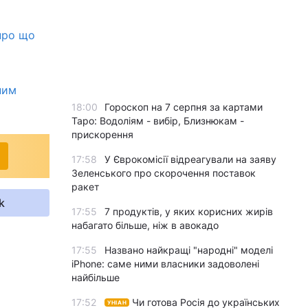
 про що
ним
18:00
Гороскоп на 7 серпня за картами
Таро: Водоліям - вибір, Близнюкам -
прискорення
17:58
У Єврокомісії відреагували на заяву
Зеленського про скорочення поставок
ракет
k
17:55
7 продуктів, у яких корисних жирів
набагато більше, ніж в авокадо
17:55
Названо найкращі "народні" моделі
iPhone: саме ними власники задоволені
найбільше
17:52
Чи готова Росія до українських
УНІАН