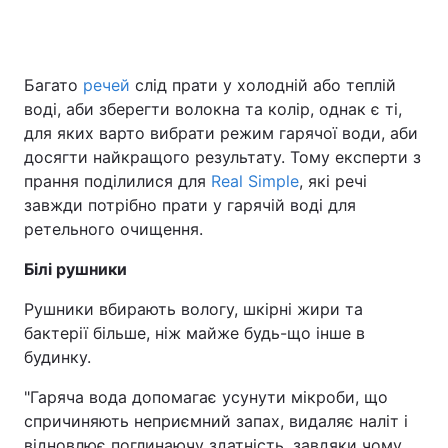
Багато
речей
слід прати у холодній або теплій
воді, аби зберегти волокна та колір, однак є ті,
для яких варто вибрати режим гарячої води, аби
досягти найкращого результату. Тому експерти з
прання поділилися для
Real Simple
, які речі
завжди потрібно прати у гарячій воді для
ретельного очищення.
Білі рушники
Рушники вбирають вологу, шкірні жири та
бактерії більше, ніж майже будь-що інше в
будинку.
"Гаряча вода допомагає усунути мікроби, що
спричиняють неприємний запах, видаляє наліт і
відновлює поглинаючу здатність, завдяки чому