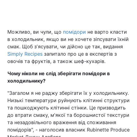
Головна
Війна
Можливо, ви чули, що
помідори
не варто класти
в холодильник, якщо ви не хочете зіпсувати їхній
Україна
Політика
смак. Щоб зʼясувати, чи дійсно це так, видання
Економіка
Світ
Simply Recipes
запитало про це в експертів з
овочів та фруктів, а також шеф-кухарів.
Спорт
Наука
Чому ніколи не слід зберігати помідори в
Техно і зв'язок
Лайт
холодильнику?
"Загалом я не раджу зберігати їх у холодильнику.
Зброя
Інциденти
Низькі температури руйнують клітинні структури
Здоров'я
Туризм
та пошкоджують клітинні стінки. Це призводить
до втрати смаку, м'якої та борошнистої текстури
Цікавинки
Погода
та незадовільного враження від споживання
помідорів", - наголосив власник Rubinette Produce
Екологія
Регіони