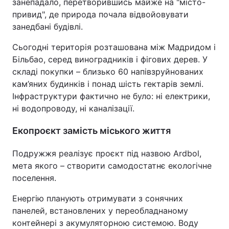
занепадало, перетворившись майже на "місто-
привид", де природа почала відвойовувати
занедбані будівлі.
Сьогодні територія розташована між Мадридом і
Більбао, серед виноградників і фігових дерев. У
складі покупки – близько 60 напівзруйнованих
кам’яних будинків і понад шість гектарів землі.
Інфраструктури фактично не було: ні електрики,
ні водопроводу, ні каналізації.
Екопроєкт замість міського життя
Подружжя реалізує проєкт під назвою Ardbol,
мета якого – створити самодостатнє екологічне
поселення.
Енергію планують отримувати з сонячних
панелей, встановлених у переобладнаному
контейнері з акумуляторною системою. Воду