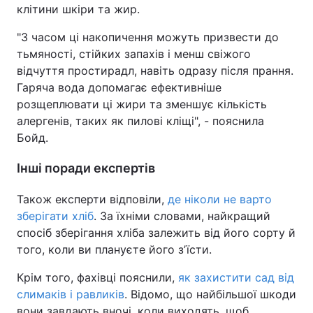
клітини шкіри та жир.
"З часом ці накопичення можуть призвести до
тьмяності, стійких запахів і менш свіжого
відчуття простирадл, навіть одразу після прання.
Гаряча вода допомагає ефективніше
розщеплювати ці жири та зменшує кількість
алергенів, таких як пилові кліщі", - пояснила
Бойд.
Інші поради експертів
Також експерти відповіли,
де ніколи не варто
зберігати хліб
. За їхніми словами, найкращий
спосіб зберігання хліба залежить від його сорту й
того, коли ви плануєте його зʼїсти.
Крім того, фахівці пояснили,
як захистити сад від
слимаків і равликів
. Відомо, що найбільшої шкоди
вони завдають вночі, коли виходять, щоб