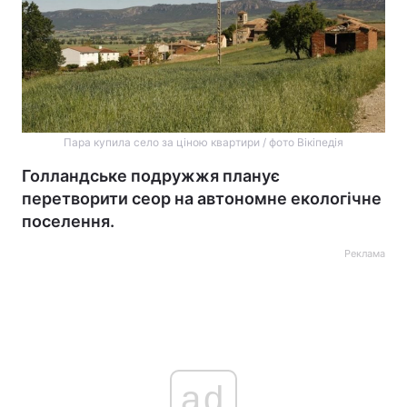
Пара купила село за ціною квартири / фото Вікіпедія
Голландське подружжя планує
перетворити сеор на автономне екологічне
поселення.
Реклама
ad