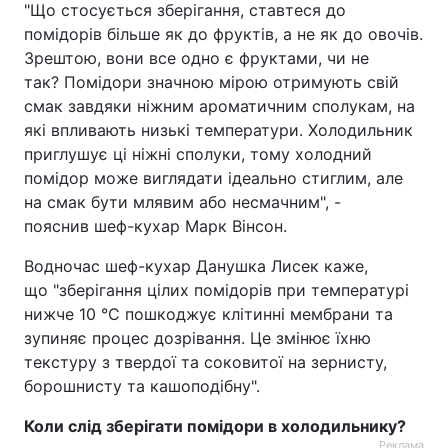
"Що стосується зберігання, ставтеся до
помідорів більше як до фруктів, а не як до овочів.
Тема оформлення
Зрештою, вони все одно є фруктами, чи не
так? Помідори значною мірою отримують свій
смак завдяки ніжним ароматичним сполукам, на
які впливають низькі температури. Холодильник
приглушує ці ніжні сполуки, тому холодний
помідор може виглядати ідеально стиглим, але
на смак бути млявим або несмачним", -
пояснив шеф-кухар Марк Вінсон.
Водночас шеф-кухар Данушка Лисек каже,
що "зберігання цілих помідорів при температурі
нижче 10 °C пошкоджує клітинні мембрани та
зупиняє процес дозрівання. Це змінює їхню
текстуру з твердої та соковитої на зернисту,
борошнисту та кашоподібну".
Коли слід зберігати помідори в холодильнику?
Реклама