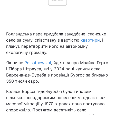
Голландська пара придбала занедбане іспанське
село за суму, співставну з вартістю
квартири
, і
планує перетворити його на автономну
екологічну громаду.
Як пише
Polsatnews.pl
, йдеться про Маайке Гертс
і Тібора Штрауса, які у 2024 році купили село
Барсена-де-Буреба в провінції Бургос за близько
350 тисяч євро.
Колись Барсена-де-Буреба було типовим
сільськогосподарським поселенням, однак після
масової міграції у 1970-х роках воно поступово
спорожніло. Протягом десятиліть село