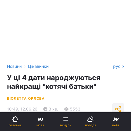
›
Новини
Цікавинки
рус
У ці 4 дати народжуються
найкращі "котячі батьки"
ВІОЛЕТТА ОРЛОВА
10:49, 12.06.26
3 хв.
5553
RU
Підпишіться на нас в Google
МОВА
ГОЛОВНА
РОЗДІЛИ
ПОГОДА
ЛАЙТ