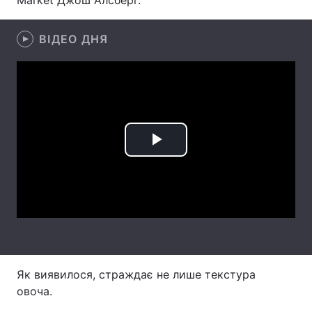
Market Джош Алсберг.
Лонгріди
ВІДЕО ДНЯ
Відео з Youtube
Статті
Інтерв'ю
Думки
Архів
Вакансії
Play
Контакти
Video
Послуги
Як виявилося, страждає не лише текстура
овоча.