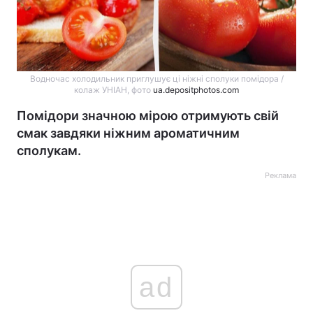
Водночас холодильник приглушує ці ніжні сполуки помідора /
колаж УНІАН, фото
ua.depositphotos.com
Помідори значною мірою отримують свій
смак завдяки ніжним ароматичним
сполукам.
Реклама
ad