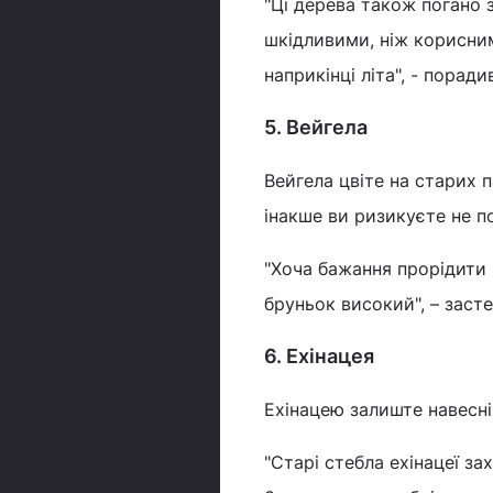
"Ці дерева також погано 
шкідливими, ніж корисними
наприкінці літа", - поради
5. Вейгела
Вейгела цвіте на старих п
інакше ви ризикуєте не п
"Хоча бажання прорідити 
бруньок високий", – застер
6. Ехінацея
Ехінацею залиште навесні
"Старі стебла ехінацеї з