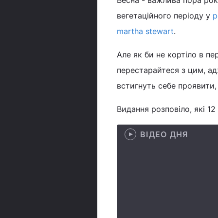
Весна - важлива пора року
вегетаційного періоду у
р
martha stewart
.
Але як би не кортіло в пер
перестарайтеся з цим, ад
встигнуть себе проявити, 
Видання розповіло, які 12 
ВІДЕО ДНЯ