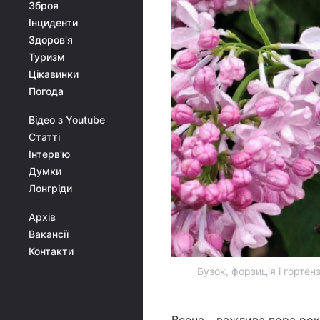
Зброя
Інциденти
Здоров'я
Туризм
Цікавинки
Погода
Відео з Youtube
Статті
Інтерв'ю
Думки
Лонгріди
Архів
Вакансії
Контакти
Бузок, форзиція і гортен