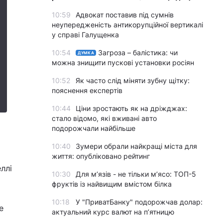
10:59
Адвокат поставив під сумнів
неупередженість антикорупційної вертикалі
у справі Галущенка
10:54
Загроза – балістика: чи
ДУМКА
можна знищити пускові установки росіян
10:52
Як часто слід міняти зубну щітку:
пояснення експертів
10:44
Ціни зростають як на дріжджах:
стало відомо, які вживані авто
подорожчали найбільше
10:40
Зумери обрали найкращі міста для
життя: опубліковано рейтинг
ллі
10:30
Для м’язів - не тільки м’ясо: ТОП-5
фруктів із найвищим вмістом білка
10:18
У "ПриватБанку" подорожчав долар:
е
актуальний курс валют на п’ятницю