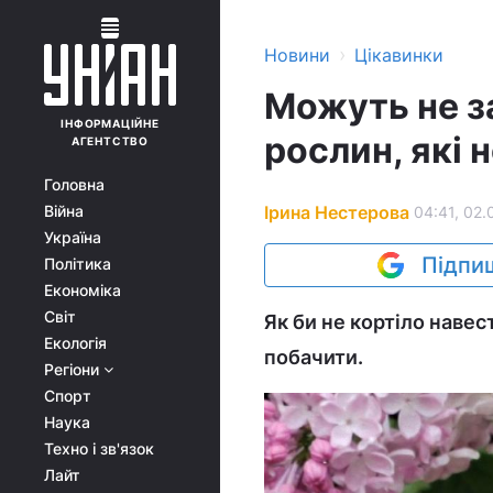
›
Новини
Цікавинки
Можуть не за
ІНФОРМАЦІЙНЕ
рослин, які 
АГЕНТСТВО
Головна
Ірина Нестерова
Війна
04:41, 02.
Україна
Підпиш
Політика
Економіка
Світ
Як би не кортіло навес
Екологія
побачити.
Регіони
Спорт
Наука
Техно і зв'язок
Лайт