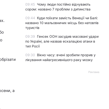
09:45
Чому люди постійно відчувають
сором: названо 7 проблем з дитинства
09:44
Куди поїхати замість Венеції чи Балі:
ах.
названо 10 мальовничих місць без натовпів
туристів
бо
09:39
Генсек ООН засудив масовані удари
бо
по Україні, але назвав ескалацією атаки в
тил Росії
09:30
Вікно часу: вчені зробили прорив у
обрізати
лікування найагресивнішого раку мозку
Реклама
осени, а