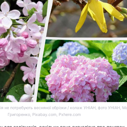
зія не потребують весняної обрізки / колаж УНІАН, фото УНІАН, 
Григоренко, Pixabay.com, Pxhere.com