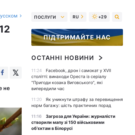
русском
RU
+29
ПОСЛУГИ
12
ПІДТРИМАЙТЕ НАС
ОСТАННІ НОВИНИ
11:24
Facebook, дрон і самокат у XVII
столітті: винаходи Ореста із серіалу
"Пригоди козака Виговського", які
е не
випередили час
11:20
Як уникнути штрафу за перевищення
норм багажу: шість практичних порад
11:16
Загроза для України: журналісти
створили мапу зі 150 військовими
обʼєктам в Білорусі