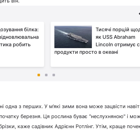
ить він.
озування білка:
Тисячі порцій що
відновлювальна
як USS Abraham
тика робить
Lincoln отримує с
продукти просто в океані
і одна з перших. У м’які зими вона може зацвісти навіт
 початку березня. Ця рослина буває "неслухняною" і мо
різки, каже садівник Адрієнн Ротлінг. Утім, краще поче