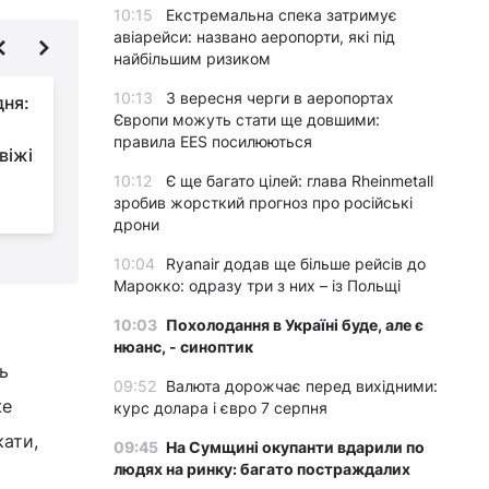
10:15
Екстремальна спека затримує
авіарейси: названо аеропорти, які під
найбільшим ризиком
10:13
З вересня черги в аеропортах
дня:
Як позбутися
Європи можуть стати ще довшими:
жирного нальоту на
правила EES посилюються
віжі
кухонних шафах:
експерти назвали прості домашні
в
10:12
Є ще багато цілей: глава Rheinmetall
зробив жорсткий прогноз про російські
засоби
дрони
10:04
Ryanair додав ще більше рейсів до
Марокко: одразу три з них – із Польщі
10:03
Похолодання в Україні буде, але є
нюанс, - синоптик
ь
09:52
Валюта дорожчає перед вихідними:
же
курс долара і євро 7 серпня
кати,
09:45
На Сумщині окупанти вдарили по
людях на ринку: багато постраждалих