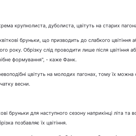
окрема крупнолиста, дуболиста, цвітуть на старих пагон
квіткові бруньки, що призводить до слабкого цвітіння а
того року. Обрізку слід проводити лише після цвітіння а
рібне формування", - каже Фанк.
ревоподібні цвітуть на молодих пагонах, тому їх можна 
чатку весни.
ові бруньки для наступного сезону наприкінці літа та в
різка позбавляє їх цвітіння.