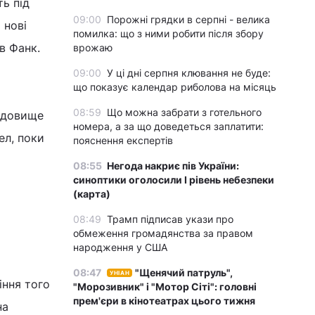
ь під
09:00
Порожні грядки в серпні - велика
 нові
помилка: що з ними робити після збору
в Фанк.
врожаю
09:00
У ці дні серпня клювання не буде:
що показує календар риболова на місяць
08:59
Що можна забрати з готельного
едовище
номера, а за що доведеться заплатити:
ел, поки
пояснення експертів
08:55
Негода накриє пів України:
синоптики оголосили І рівень небезпеки
(карта)
08:49
Трамп підписав укази про
обмеження громадянства за правом
народження у США
08:47
"Щенячий патруль",
УНІАН
іння того
"Морозивник" і "Мотор Сіті": головні
прем'єри в кінотеатрах цього тижня
на