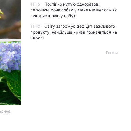
11:15
Постійно купую одноразові
пелюшки, хоча собак у мене немає: ось як
використовую у побуті
11:10
Світу загрожує дефіцит важливого
продукту: найбільше криза позначиться на
Європі
Реклама
Марина