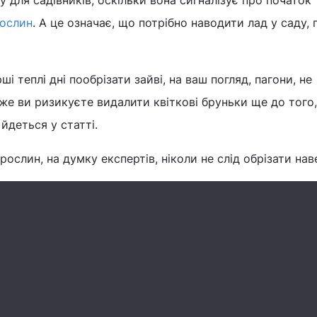
 для садівників, оскільки вона сигналізує про початок
ослин
. А це означає, що потрібно наводити лад у саду,
ші теплі дні пообрізати зайві, на ваш погляд, пагони, не
же ви ризикуєте видалити квіткові бруньки ще до того,
йдеться у статті.
рослин, на думку експертів, ніколи не слід обрізати наве