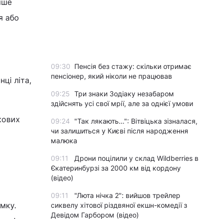
іше
я або
09:30
Пенсія без стажу: скільки отримає
пенсіонер, який ніколи не працював
ці літа,
09:25
Три знаки Зодіаку незабаром
здійснять усі свої мрії, але за однієї умови
кових
09:24
"Так лякають…": Вітвіцька зізналася,
чи залишиться у Києві після народження
малюка
09:11
Дрони поцілили у склад Wildberries в
Єкатеринбурзі за 2000 км від кордону
(відео)
09:11
"Люта нічка 2": вийшов трейлер
мку.
сиквелу хітової різдвяної екшн-комедії з
Девідом Гарбором (відео)