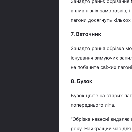
Занадто раннє обрізання 
вплив пізніх заморозків, і
пагони досягнуть кількох 
7. Ваточник
Занадто рання обрізка м
існування зимуючих запил
не побачите свіжих пагоні
8. Бузок
Бузок цвіте на старих па
попереднього літа.
"Обрізка навесні видаляє
року. Найкращий час для 