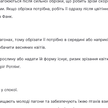
загоюються після сильної обрізки, що робить зрізи скор
. Якщо обрізка потрібна, робіть її одразу після цвітінн
в Фанк.
агонах, тому обрізати її потрібно в середині або наприкін
обачити весняних квітів.
рослину або надати їй форму існує, ризик зрізання квіт
іг Ротлінг.
 у спокої.
ахищають молоді пагони та забезпечують їжею птахів взи