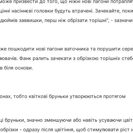
може призвести до того, що ніжні нові пагони потраплят
 цінні насіннєві головки будуть втрачені. Зачекайте, поки
дюймів заввишки, перш ніж обрізати торішні", - зазначи
оже пошкодити нові пагони ваточника та порушити сер
ювачів. Фанк ралить зачекати з обрізкою торішніх стеб
в біля основи.
гонах, тобто квіткові бруньки утворюються протягом
 ці бруньки, значно зменшуючи або навіть усуваючи цвіт
обрізки - одразу після цвітіння, щоб стимулювати ріст 