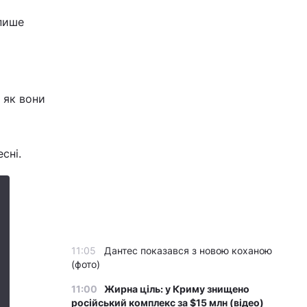
 пише
 як вони
сні.
11:05
Дантес показався з новою коханою
(фото)
11:00
Жирна ціль: у Криму знищено
російський комплекс за $15 млн (відео)