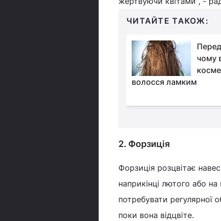
жертвуючи квітами", - рад
ЧИТАЙТЕ ТАКОЖ:
Як позбутися
Перед
жирного нальоту на
чому 
кухонних шафах:
косме
азвали прості домашні
волосся ламким
2. Форзиція
Форзиція розцвітає навесн
наприкінці лютого або на
потребувати регулярної об
поки вона відцвіте.