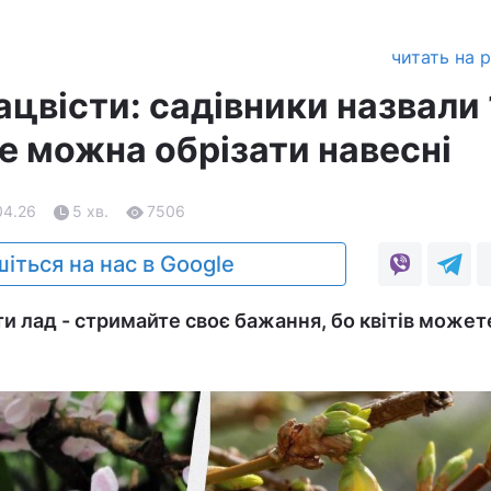
читать на 
цвісти: садівники назвали 
не можна обрізати навесні
04.26
5 хв.
7506
іться на нас в Google
ти лад - стримайте своє бажання, бо квітів может