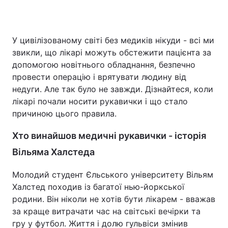
У цивілізованому світі без медиків нікуди - всі ми
Головна
Війна
звикли, що лікарі можуть обстежити пацієнта за
допомогою новітнього обладнання, безпечно
Україна
Політика
провести операцію і врятувати людину від
недуги. Але так було не завжди. Дізнайтеся, коли
Економіка
Світ
лікарі почали носити рукавички і що стало
Спорт
Наука
причиною цього правила.
Техно і зв'язок
Лайт
Хто винайшов медичні рукавички - історія
Вільяма Халстеда
Зброя
Інциденти
Молодий студент Єльського університету Вільям
Здоров'я
Туризм
Халстед походив із багатої нью-йоркської
родини. Він ніколи не хотів бути лікарем - вважав
Цікавинки
Погода
за краще витрачати час на світські вечірки та
гру у футбол. Життя і долю гульвіси змінив
Екологія
Регіони