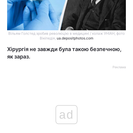
Вільям Голстед зробив революцію в медицині / колаж УНІАН, фото
Вікіпедія,
ua.depositphotos.com
Хірургія не завжди була такою безпечною,
як зараз.
Реклама
ad