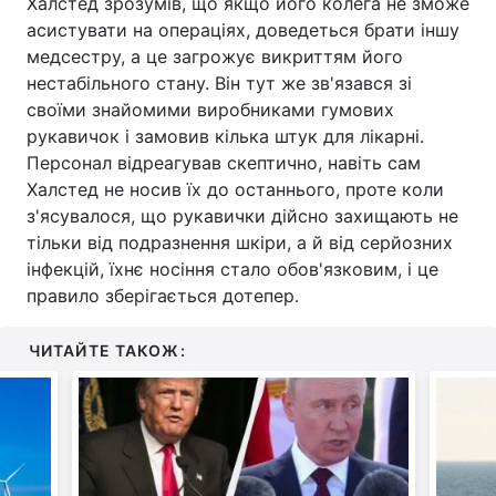
Халстед зрозумів, що якщо його колега не зможе
асистувати на операціях, доведеться брати іншу
медсестру, а це загрожує викриттям його
нестабільного стану. Він тут же зв'язався зі
своїми знайомими виробниками гумових
рукавичок і замовив кілька штук для лікарні.
Персонал відреагував скептично, навіть сам
Халстед не носив їх до останнього, проте коли
з'ясувалося, що рукавички дійсно захищають не
тільки від подразнення шкіри, а й від серйозних
інфекцій, їхнє носіння стало обов'язковим, і це
правило зберігається дотепер.
ЧИТАЙТЕ ТАКОЖ: