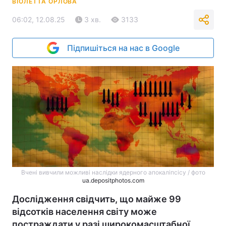
ВІОЛЕТТА ОРЛОВА
06:02, 12.08.25
3 хв.
3133
Підпишіться на нас в Google
Вчені вивчили можливі наслідки ядерного апокаліпсісу / фото
ua.depositphotos.com
Дослідження свідчить, що майже 99
відсотків населення світу може
постраждати у разі широкомасштабної