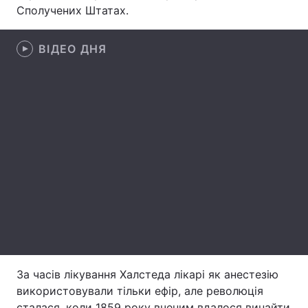
Сполучених Штатах.
Тема оформлення
ВІДЕО ДНЯ
За часів лікування Халстеда лікарі як анестезію
використовували тільки ефір, але революція
сталася, коли 1859 року вченим вдалося винайти