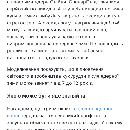
сценаріями ядерної війни. Сценарії відрізнялися
серйозністю викидів. Але у всіх випадках вогняна
куля атомних вибухів утворюють оксиди азоту в
стратосфері. А оксид азоту і нагрівання від бомб
можуть швидко зруйнувати озоновий шар,
збільшуючи рівень ультрафіолетового
випромінювання на поверхні Землі. Це пошкодить
рослинні тканини та обмежить глобальне
виробництво продуктів харчування.
Моделювання показують, що відновлення
світового виробництва кукурудзи після ядерної
зими може зайняти від 7 до 12 років.
Якою може бути ядерна війна
Нагадаємо, що три можливі
сценарії ядерної
війни
передбачають невеликий конфлікт із
запуском обмеженої кількості снарядів. У такому
випадку можливий допустимий вплив на