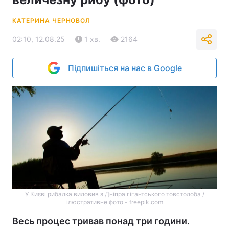
КАТЕРИНА ЧЕРНОВОЛ
02:10, 12.08.25
1 хв.
2164
Підпишіться на нас в Google
У Києві рибалка виловив з Дніпра гігантського товстолоба /
ілюстративне фото - freepik.com
Весь процес тривав понад три години.