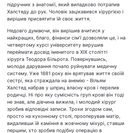
підручник з анатомії, який випадково потрапив
Лонгріди
Халстеду до рук. Чоловік зацікавився хірургією і
вирішив присвятити їй своє життя.
Відео з Youtube
Статті
Недовго думаючи, він вирішив вчитися у
найкращих, благо, фінанси сім'ї дозволяли це, і на
Інтерв'ю
Думки
четвертому курсі університету вирушив
переймати досвід іменитого в XIX столітті
Архів
Вакансії
хірурга Теодора Більрота. Повернувшись,
молоде дарування почало руйнувати медичну
Контакти
систему. Уже 1881 року він врятував життя своїй
сестрі, яка страждала на анемію - Вільям
Послуги
Халстед набрав у шприц власну кров і перелив
родичці. Ні про яку сумісність груп крові він тоді
не знав, але дівчина вижила, і молодий хірург
зробив відповідні записи. Трохи згодом сам,
просто на кухонному столі, прооперував матір,
видаливши їй каміння в жовчному міхурі, ставши
першим, хто зробив подібну операцію в