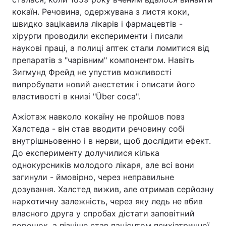
кокаїн. Речовина, одержувана з листя коки,
швидко зацікавила лікарів і фармацевтів -
хірурги проводили експерименти і писали
наукові праці, а полиці аптек стали ломитися від
препаратів з "чарівним" компонентом. Навіть
Зигмунд Фрейд не упустив можливості
випробувати новий анестетик і описати його
властивості в книзі "Über coca".
Ажіотаж навколо кокаїну не пройшов повз
Халстеда - він став вводити речовину собі
внутрішньовенно і в нерви, щоб дослідити ефект.
До експерименту долучилися кілька
однокурсників молодого лікаря, але всі вони
загинули - ймовірно, через неправильне
дозування. Халстед вижив, але отримав серйозну
наркотичну залежність, через яку ледь не вбив
власного друга у спробах дістати заповітний
порошок, а пізніше став пацієнтом психіатричної