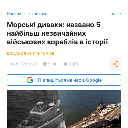
›
Новини
Цікавинки
рус
Морські диваки: названо 5
найбільш незвичайних
військових кораблів в історії
ВЛАДИСЛАВ ГРИГОР'ЄВ
00:48, 12.08.25
5 хв.
6965
Підпишіться на нас в Google