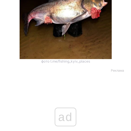
фото t.me/fishing_kyiv_places
Реклама
ad