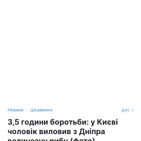
›
Новини
Цікавинки
рус
3,5 години боротьби: у Києві
чоловік виловив з Дніпра
величезну рибу (фото)