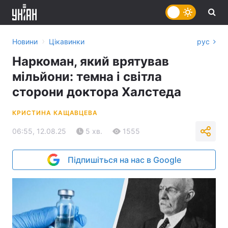
›
Новини
Цікавинки
рус
Наркоман, який врятував
мільйони: темна і світла
сторони доктора Халстеда
КРИСТИНА КАЩАВЦЕВА
06:55, 12.08.25
5 хв.
1555
Підпишіться на нас в Google