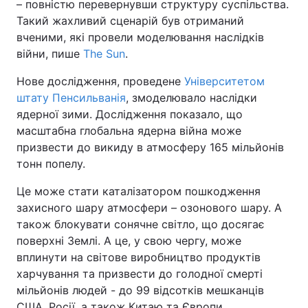
– повністю перевернувши структуру суспільства.
Такий жахливий сценарій був отриманий
вченими, які провели моделювання наслідків
війни, пише
The Sun
.
Нове дослідження, проведене
Університетом
штату Пенсильванія
, змоделювало наслідки
ядерної зими. Дослідження показало, що
масштабна глобальна ядерна війна може
призвести до викиду в атмосферу 165 мільйонів
тонн попелу.
Це може стати каталізатором пошкодження
захисного шару атмосфери – озонового шару. А
також блокувати сонячне світло, що досягає
поверхні Землі. А це, у свою чергу, може
вплинути на світове виробництво продуктів
харчування та призвести до голодної смерті
мільйонів людей - до 99 відсотків мешканців
США, Росії, а також Китаю та Європи.