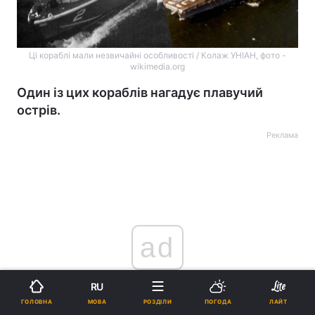
Ці кораблі мали незвичайні особливості / Колаж УНІАН, фото -
wikimedia.org
Один із цих кораблів нагадує плавучий
острів.
Реклама
ad
RU
МОВА
ГОЛОВНА
РОЗДІЛИ
ПОГОДА
ЛАЙТ