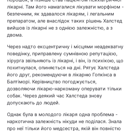
лікарні. Там його намагалися лікувати морфіном -
безпечним, як здавалося лікарям, і легальним
препаратом, але внаслідок таких рішень Халстед
вийшов із лікарні не з однією залежністю, а з
двома.
Через надто ексцентричну і місцями неадекватну
поведінку, приправлену сумнівною репутацією,
хірурга звільняють із лікарні, і він, із психікою, що
похитнулася, опиняється на дні. Рятує Халстеда
його друг, рекомендуючи в лікарню Гопкінса в
Балтіморі. Керівництво погоджується,
дозволяючи лікарю-наркоману оперувати тільки
собак. Через деякий час Халстеда знову
допускають до людей.
Однак була в молодого лікаря одна проблема -
наркотична залежність нікуди не поділася. Знала
про неї тільки його медсестра, якій він повністю