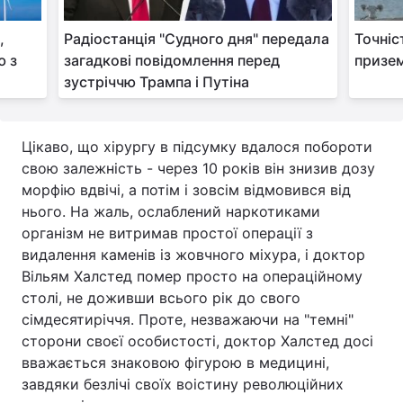
,
Радіостанція "Судного дня" передала
Точніс
ю з
загадкові повідомлення перед
призем
зустріччю Трампа і Путіна
Цікаво, що хірургу в підсумку вдалося побороти
свою залежність - через 10 років він знизив дозу
морфію вдвічі, а потім і зовсім відмовився від
нього. На жаль, ослаблений наркотиками
організм не витримав простої операції з
видалення каменів із жовчного міхура, і доктор
Вільям Халстед помер просто на операційному
столі, не доживши всього рік до свого
сімдесятиріччя. Проте, незважаючи на "темні"
сторони своєї особистості, доктор Халстед досі
вважається знаковою фігурою в медицині,
завдяки безлічі своїх воістину революційних