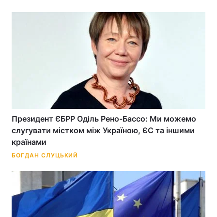
Президент ЄБРР Оділь Рено-Бассо: Ми можемо
слугувати містком між Україною, ЄС та іншими
країнами
БОГДАН СЛУЦЬКИЙ