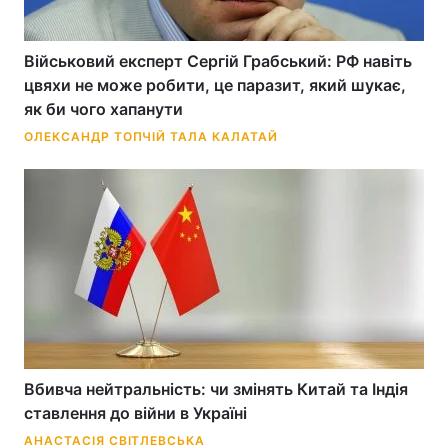
Військовий експерт Сергій Грабський: РФ навіть
цвяхи не може робити, це паразит, який шукає,
Головна
Війна
як би чого хапанути
Україна
Політика
ОЛЕКСАНДР ТОПЧІЙ
ТАЛА КАЛАТАЙ
Економіка
Світ
Спорт
Наука
Техно і зв'язок
Лайт
Зброя
Інциденти
Здоров'я
Туризм
Вбивча нейтральність: чи змінять Китай та Індія
Цікавинки
Погода
ставлення до війни в Україні
Екологія
Регіони
АНАСТАСІЯ СВІТЛЕВСЬКА