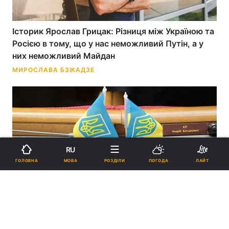
Історик Ярослав Грицак: Різниця між Україною та
Росією в тому, що у нас неможливий Путін, а у
них неможливий Майдан
МИРОСЛАВА БЗІКАДЗЕ
RU
МОВА
ГОЛОВНА
РОЗДІЛИ
ПОГОДА
ЛАЙТ
Дерадянізація законодавства: в чому практична
користь таких змін
ТЕТЯНА УРБАНСЬКА