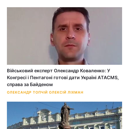
Лонгріди
Відео з Youtube
Статті
Інтерв'ю
Думки
Архів
Вакансії
Контакти
Військовий експерт Олександр Коваленко: У
Конгресі і Пентагоні готові дати Україні ATACMS,
Послуги
справа за Байденом
ОЛЕКСАНДР ТОПЧІЙ
ОЛЕКСІЙ ЛІХМАН