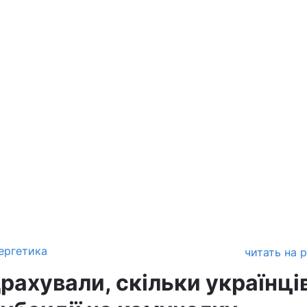
ергетика
читать на 
драхували, скільки українці