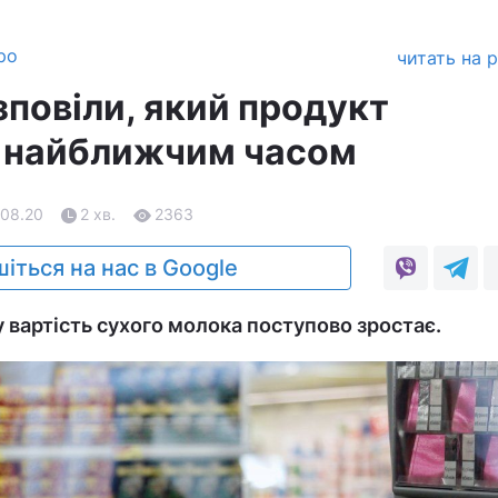
ро
читать на 
зповіли, який продукт
 найближчим часом
.08.20
2 хв.
2363
іться на нас в Google
 вартість сухого молока поступово зростає.