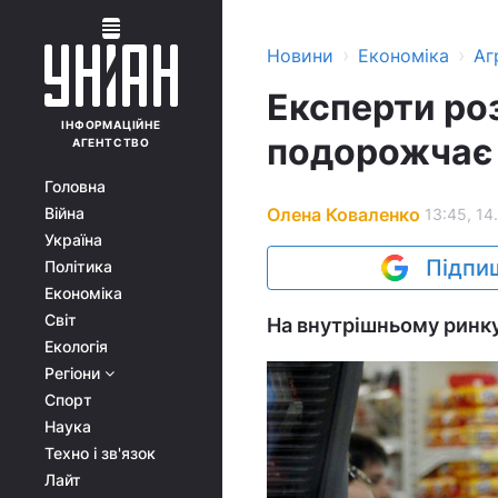
›
›
Новини
Економіка
Аг
Експерти ро
ІНФОРМАЦІЙНЕ
подорожчає
АГЕНТСТВО
Головна
Олена Коваленко
Війна
13:45, 14
Україна
Підпиш
Політика
Економіка
Світ
На внутрішньому ринку
Екологія
Регіони
Спорт
Наука
Техно і зв'язок
Лайт