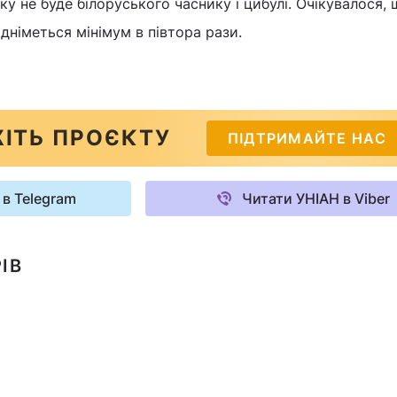
ку не буде білоруського часнику і цибулі. Очікувалося,
дніметься мінімум в півтора рази.
ІТЬ ПРОЄКТУ
ПІДТРИМАЙТЕ НАС
 в Telegram
Читати УНІАН в Viber
ІВ