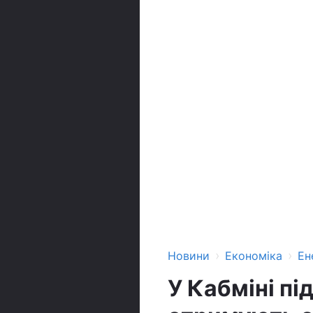
›
›
Новини
Економіка
Ен
У Кабміні пі