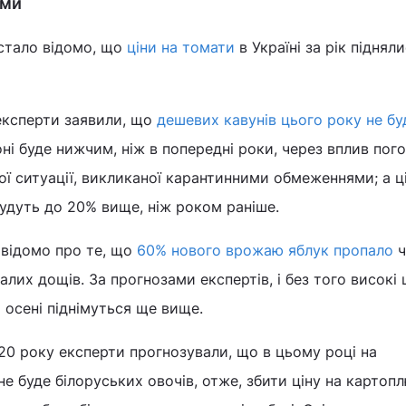
ами
стало відомо, що
ціни на томати
в Україні за рік піднял
експерти заявили, що
дешевих кавунів цього року не бу
ні буде нижчим, ніж в попередні роки, через вплив пог
ої ситуації, викликаної карантинними обмеженнями; а ц
будуть до 20% вище, ніж роком раніше.
 відомо про те, що
60% нового врожаю яблук пропало
ч
алих дощів. За прогнозами експертів, і без того високі 
о осені піднімуться ще вище.
20 року експерти прогнозували, що в цьому році на
е буде білоруських овочів, отже, збити ціну на картоп