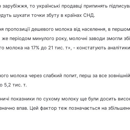
 зарубіжжя, то українські продавці припинять підписув
удуть шукати точки збуту в країнах СНД.
я пропозиції дешевого молока від населення, в першо
им же періодом минулого року, молочні заводи змогли з
о молока на 17% до 21 тис. т», - констатують аналітики
ого молока через слабкий попит, перш за все зовнішній
 5,2 тис. т.
бничі показники по сухому молоку ще були досить висо
значно впав. Цей фактор теж позначається на збільшенні