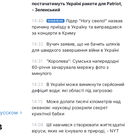
постачатимуть Україні ракети для Patriot,
- Зеленський
14:40
Лідер "Ногу свело!" назвав
ОНОВЛЕНО
причину приїзду в Україну та виправдався
за концерти в Криму
14:32
Вучич заявив, що не бачить шляхів
для швидкого завершення війни в Україні
14:31
"Королева": Сумська напередодні
60-річчя зачарувала мережу фото з
минулого
14:23
В Україні може виникнути серйозний
дефіцит води: які області під загрозою
14:15
Може долати тисячі кілометрів над
океаном: науковці розкрили секрет
русском
крихітної бабки
в
14:08
ШІ навчився створювати життєздатні
віруси, яких не існувало в природі, - NYT