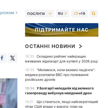
русском
RU
+19
ПОСЛУГИ
ПІДТРИМАЙТЕ НАС
ОСТАННІ НОВИНИ
18:35
Складено рейтинг найкращих
вживаних відеокарт для купівлі у 2026 році
18:35
"Молимося, коли веземо пацієнта":
медики розповіли BBC про полювання
російських дронів
18:34
У Болгарії неподалік від великого
газопроводу вибухнув невідомий дрон
18:21
Що станеться, якщо найсекретніший
літак США впаде у ворога: план на