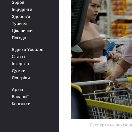
Зброя
Інциденти
Здоров'я
Туризм
Цікавинки
Погода
Відео з Youtube
Статті
Інтерв'ю
Думки
Лонгріди
Архів
Вакансії
Контакти
Експерти не виключа