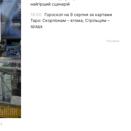
найгірший сценарій
18:00
Гороскоп на 9 серпня за картами
Таро: Скорпіонам – втома, Стрільцям –
зрада
Реклама
Н