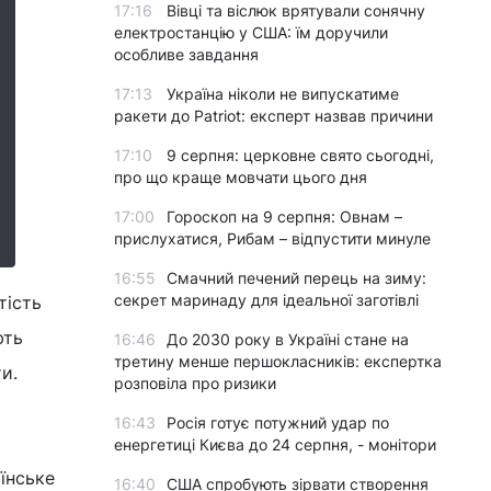
17:16
Вівці та віслюк врятували сонячну
електростанцію у США: їм доручили
особливе завдання
17:13
Україна ніколи не випускатиме
ракети до Patriot: експерт назвав причини
17:10
9 серпня: церковне свято сьогодні,
про що краще мовчати цього дня
17:00
Гороскоп на 9 серпня: Овнам –
прислухатися, Рибам – відпустити минуле
16:55
Смачний печений перець на зиму:
секрет маринаду для ідеальної заготівлі
тість
ють
16:46
До 2030 року в Україні стане на
третину менше першокласників: експертка
и.
розповіла про ризики
16:43
Росія готує потужний удар по
енергетиці Києва до 24 серпня, - монітори
їнське
16:40
США спробують зірвати створення