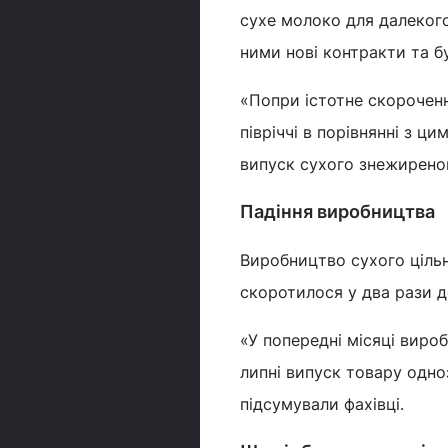
сухе молоко для далекого
ними нові контракти та б
«Попри істотне скороченн
півріччі в порівнянні з ц
випуск сухого знежиреног
Падіння виробництва
Виробництво сухого цільн
скоротилося у два рази до
«У попередні місяці виро
липні випуск товару одно
підсумували фахівці.