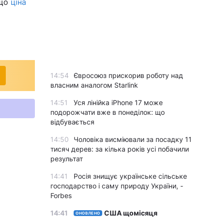
 що
ціна
14:54
Євросоюз прискорив роботу над
власним аналогом Starlink
14:51
Уся лінійка iPhone 17 може
подорожчати вже в понеділок: що
відбувається
14:50
Чоловіка висміювали за посадку 11
тисяч дерев: за кілька років усі побачили
результат
14:41
Росія знищує українське сільське
господарство і саму природу України, -
Forbes
14:41
США щомісяця
ОНОВЛЕНО