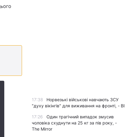
цього
17:38
Норвезькі військові навчають ЗСУ
"духу вікінгів" для виживання на фронті, - BI
17:26
Один трагічний випадок змусив
чоловіка схуднути на 25 кг за пів року, -
The Mirror