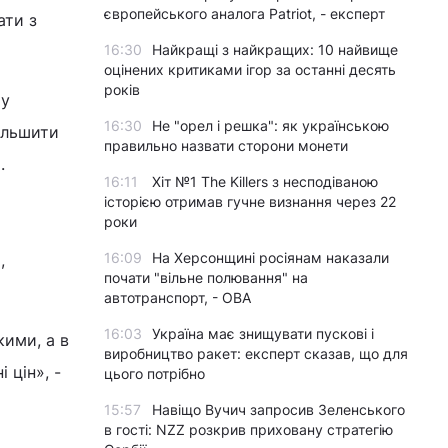
європейського аналога Patriot, - експерт
ати з
16:30
Найкращі з найкращих: 10 найвище
оцінених критиками ігор за останні десять
років
му
16:30
Не "орел і решка": як українською
більшити
правильно назвати сторони монети
.
16:11
Хіт №1 The Killers з несподіваною
історією отримав гучне визнання через 22
роки
16:09
На Херсонщині росіянам наказали
,
почати "вільне полювання" на
автотранспорт, - ОВА
16:03
Україна має знищувати пускові і
кими, а в
виробництво ракет: експерт сказав, що для
 цін», -
цього потрібно
15:57
Навіщо Вучич запросив Зеленського
в гості: NZZ розкрив приховану стратегію