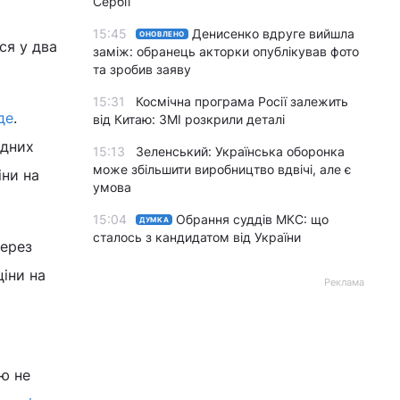
Сербії
15:45
Денисенко вдруге вийшла
ОНОВЛЕНО
ися у два
заміж: обранець акторки опублікував фото
та зробив заяву
15:31
Космічна програма Росії залежить
де
.
від Китаю: ЗМІ розкрили деталі
одних
15:13
Зеленський: Українська оборонка
може збільшити виробництво вдвічі, але є
іни на
умова
15:04
Обрання суддів МКС: що
ДУМКА
сталось з кандидатом від України
ерез
ціни на
Реклама
лю не