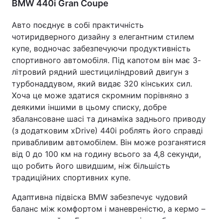
BMW 440i Gran Coupe
Авто поєднує в собі практичність
чотиридверного дизайну з елегантним стилем
купе, водночас забезпечуючи продуктивність
спортивного автомобіля. Під капотом він має 3-
літровий рядний шестициліндровий двигун з
турбонаддувом, який видає 320 кінських сил.
Хоча це може здатися скромним порівняно з
деякими іншими в цьому списку, добре
збалансоване шасі та динаміка заднього приводу
(з додатковим xDrive) 440i роблять його справді
привабливим автомобілем. Він може розганятися
від 0 до 100 км на годину всього за 4,8 секунди,
що робить його швидшим, ніж більшість
традиційних спортивних купе.
Адаптивна підвіска BMW забезпечує чудовий
баланс між комфортом і маневреністю, а кермо –