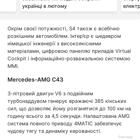
українці в лютому
електр
Окрім своєї потужності, S4 також є всебічно
розкішним автомобілем. Інтер’єр є шедевром
німецької інженерії з високоякісними
матеріалами, цифровою панеллю приладів Virtual
Cockpit і інформаційно-розважальною системою
MMI.
Mercedes-AMG C43
3-літровий двигун V6 з подвійним
турбонаддувом генерує вражаючі 385 кінських
сил, що дозволяє йому розганятися до 100 км на
годину всього за 4,5 секунди. Налаштована AMG
система повного приводу 4MATIC забезпечує
чудову тягу та динаміку керованості.
Реклама