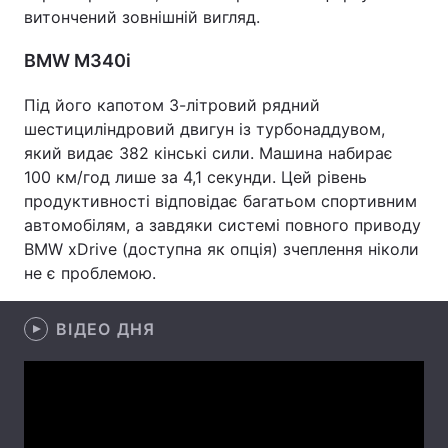
витончений зовнішній вигляд.
Лонгріди
BMW M340i
Відео з Youtube
Статті
Під його капотом 3-літровий рядний
шестициліндровий двигун із турбонаддувом,
Інтерв'ю
Думки
який видає 382 кінські сили. Машина набирає
100 км/год лише за 4,1 секунди. Цей рівень
Архів
Вакансії
продуктивності відповідає багатьом спортивним
автомобілям, а завдяки системі повного приводу
Контакти
BMW xDrive (доступна як опція) зчеплення ніколи
Послуги
не є проблемою.
ВІДЕО ДНЯ