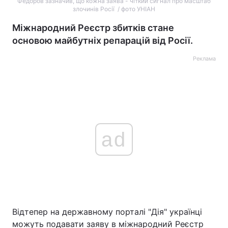
Федоров зазначив, що кожна заява - чіткий сигнал про масштаб
злочинів Росії / фото УНІАН
Міжнародний Реєстр збитків стане
основою майбутніх репарацій від Росії.
Реклама
ad
Відтепер на державному порталі "Дія" українці
можуть подавати заяву в міжнародний Реєстр