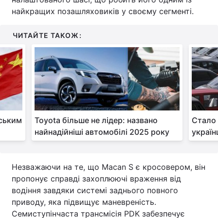
найкращих позашляховиків у своєму сегменті.
ЧИТАЙТЕ ТАКОЖ:
йським
Toyota більше не лідер: названо
Стало 
найнадійніші автомобілі 2025 року
україн
Незважаючи на те, що Macan S є кросовером, він
пропонує справді захоплюючі враження від
водіння завдяки системі заднього повного
приводу, яка підвищує маневреність.
Семиступінчаста трансмісія PDK забезпечує