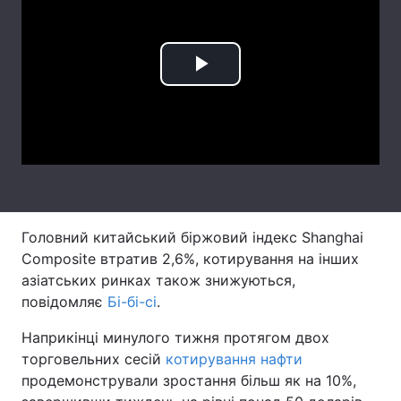
Лонгріди
Play
Відео з Youtube
Статті
Video
Інтерв'ю
Думки
Архів
Вакансії
Контакти
Головний китайський біржовий індекс Shanghai
Послуги
Composite втратив 2,6%, котирування на інших
азіатських ринках також знижуються,
повідомляє
Бі-бі-сі
.
Наприкінці минулого тижня протягом двох
торговельних сесій
котирування нафти
продемонстрували зростання більш як на 10%,