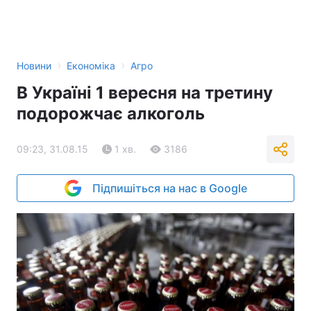
›
›
Новини
Економіка
Агро
В Україні 1 вересня на третину
подорожчає алкоголь
09:23, 31.08.15
1 хв.
3186
Підпишіться на нас в Google