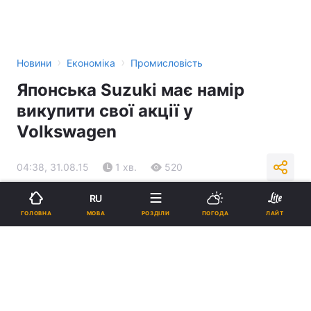
›
›
Новини
Економіка
Промисловість
Японська Suzuki має намір
викупити свої акції у
Volkswagen
04:38, 31.08.15
1 хв.
520
RU
Підпишіться на нас в Google
МОВА
ГОЛОВНА
РОЗДІЛИ
ПОГОДА
ЛАЙТ