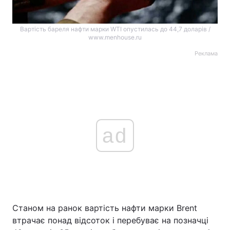
Вартість бареля нафти марки WTI опустилась до 44,7 доларів /
www.menhouse.ru
Реклама
ad
Станом на ранок вартість нафти марки Brent
втрачає понад відсоток і перебуває на позначці