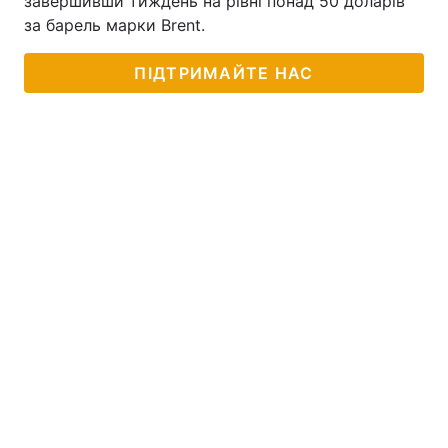
завершивши тиждень на рівні понад 50 доларів
за барель марки Brent.
Тема оформлення
ПІДТРИМАЙТЕ НАС