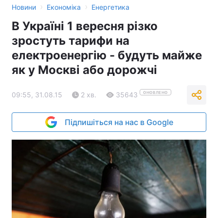
›
›
Новини
Економіка
Енергетика
В Україні 1 вересня різко
зростуть тарифи на
електроенергію - будуть майже
як у Москві або дорожчі
ОНОВЛЕНО
09:55, 31.08.15
2 хв.
35643
Підпишіться на нас в Google