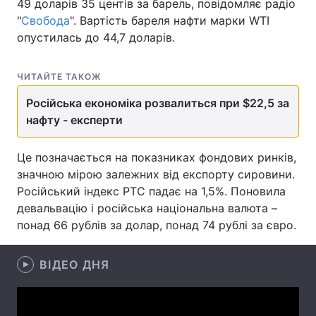
49 доларів 35 центів за барель, повідомляє радіо
"
Свобода
". Вартість бареля нафти марки WTI
опустилась до 44,7 доларів.
Головна
Війна
ЧИТАЙТЕ ТАКОЖ
Україна
Політика
Російська економіка розвалиться при $22,5 за
нафту - експерти
Економіка
Світ
Спорт
Наука
Це позначається на показниках фондових ринків,
значною мірою залежних від експорту сировини.
Техно і зв'язок
Лайт
Російський індекс РТС падає на 1,5%. Поновила
девальвацію і російська національна валюта –
Зброя
Інциденти
понад 66 рублів за долар, понад 74 рублі за євро.
Здоров'я
Туризм
ВІДЕО ДНЯ
Цікавинки
Погода
Екологія
Регіони