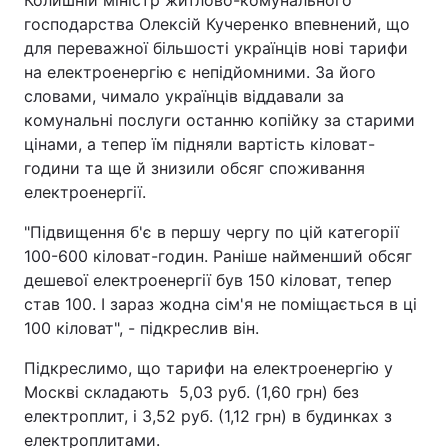
Колишній міністр житлово-комунального
господарства Олексій Кучеренко впевнений, що
для переважної більшості українців нові тарифи
на електроенергію є непідйомними. За його
словами, чимало українців віддавали за
комунальні послуги останню копійку за старими
цінами, а тепер їм підняли вартість кіловат-
години та ще й знизили обсяг споживання
електроенергії.
"Підвищення б'є в першу чергу по цій категорії
100-600 кіловат-годин. Раніше найменший обсяг
дешевої електроенергії був 150 кіловат, тепер
став 100. І зараз жодна сім'я не поміщається в ці
100 кіловат", - підкреслив він.
Підкреслимо, що тарифи на електроенергію у
Москві складають 5,03 руб. (1,60 грн) без
електроплит, і 3,52 руб. (1,12 грн) в будинках з
електроплитами.