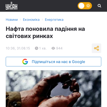
›
›
Новини
Економіка
Енергетика
Нафта поновила падіння на
світових ринках
10:36, 31.08.15
1 хв.
944
Підпишіться на нас в Google