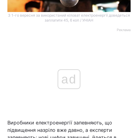
З 1-го вересня за використаний кіловат електроенергії доведеться
заплатити 45, 6 коп / УНІАН
Реклама
ad
Виробники електроенергії запевняють, що
підвищення назріло вже давно, а експерти
запевняють: нові цифри завищені, йдеться в