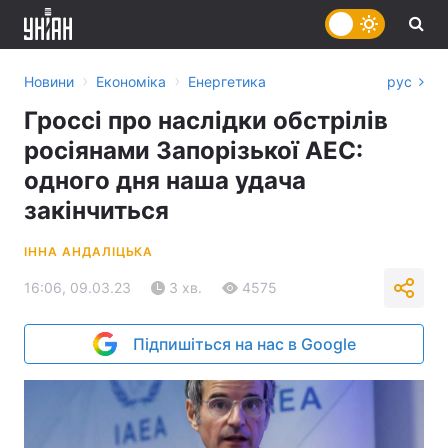
›
›
Новини
Економіка
Енергетика
рус
Гроссі про наслідки обстрілів
росіянами Запорізької АЕС:
одного дня наша удача
закінчиться
ІННА АНДАЛІЦЬКА
16:06, 09.03.23
3 хв.
4575
Підпишіться на нас в Google