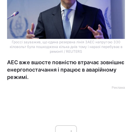
Гроссі зауважив, що єдина резервна лінія ЗАЕС напругою 330
кіловольт була пошкоджена кілька днів тому і наразі перебуває в
ремонті / REUTERS
АЕС вже вшосте повністю втрачає зовнішнє
енергопостачання і працює в аварійному
режимі.
Реклама