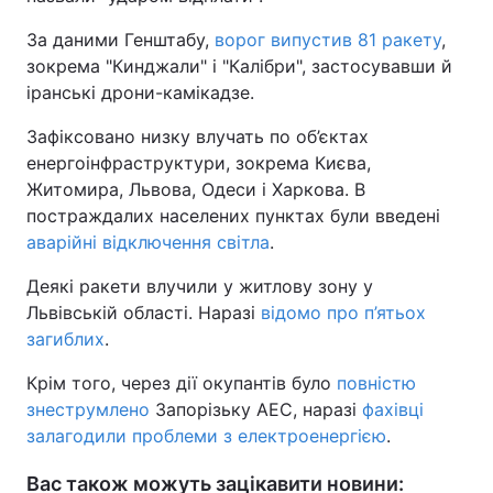
За даними Генштабу,
ворог випустив 81 ракету
,
зокрема "Кинджали" і "Калібри", застосувавши й
іранські дрони-камікадзе.
Зафіксовано низку влучать по об’єктах
енергоінфраструктури, зокрема Києва,
Житомира, Львова, Одеси і Харкова. В
постраждалих населених пунктах були введені
аварійні відключення світла
.
Деякі ракети влучили у житлову зону у
Львівській області. Наразі
відомо про п’ятьох
загиблих
.
Крім того, через дії окупантів було
повністю
знеструмлено
Запорізьку АЕС, наразі
фахівці
залагодили проблеми з електроенергією
.
Вас також можуть зацікавити новини: