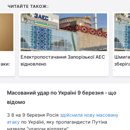
ЧИТАЙТЕ ТАКОЖ:
Електропостачання Запорізької АЕС
Шмигал
таки:
відновлено
зберіг
Масований удар по Україні 9 березня - що
відомо
З 8 на 9 березня Росія
здійснила нову масовану
атаку
по Україні, яку пропагандисти Путіна
назвали "ударом відплати".