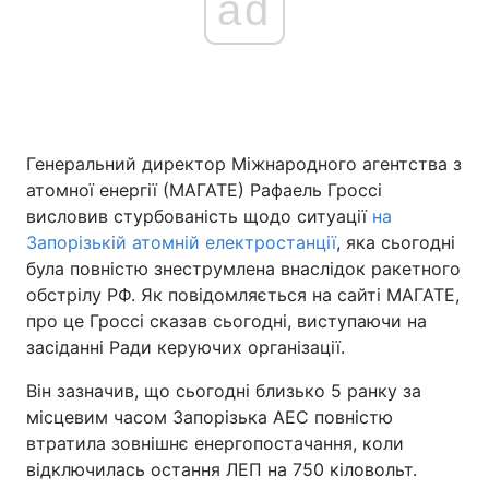
ad
Головна
Війна
Україна
Політика
Генеральний директор Міжнародного агентства з
атомної енергії (МАГАТЕ) Рафаель Гроссі
Економіка
Світ
висловив стурбованість щодо ситуації
на
Спорт
Наука
Запорізькій атомній електростанції
, яка сьогодні
була повністю знеструмлена внаслідок ракетного
Техно і зв'язок
Лайт
обстрілу РФ. Як повідомляється на сайті МАГАТЕ,
про це Гроссі сказав сьогодні, виступаючи на
Зброя
Інциденти
засіданні Ради керуючих організації.
Здоров'я
Туризм
Він зазначив, що сьогодні близько 5 ранку за
місцевим часом Запорізька АЕС повністю
Цікавинки
Погода
втратила зовнішнє енергопостачання, коли
відключилась остання ЛЕП на 750 кіловольт.
Екологія
Регіони