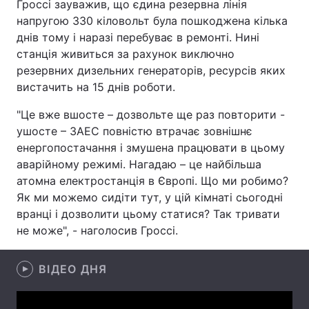
Гроссі зауважив, що єдина резервна лінія
напругою 330 кіловольт була пошкоджена кілька
Лонгріди
днів тому і наразі перебуває в ремонті. Нині
станція живиться за рахунок виключно
Відео з Youtube
Статті
резервних дизельних генераторів, ресурсів яких
вистачить на 15 днів роботи.
Інтерв'ю
Думки
"Це вже вшосте – дозвольте ще раз повторити -
Архів
Вакансії
ушосте – ЗАЕС повністю втрачає зовнішнє
енергопостачання і змушена працювати в цьому
Контакти
аварійному режимі. Нагадаю – це найбільша
атомна електростанція в Європі. Що ми робимо?
Послуги
Як ми можемо сидіти тут, у цій кімнаті сьогодні
вранці і дозволити цьому статися? Так тривати
не може", - наголосив Гроссі.
ВІДЕО ДНЯ