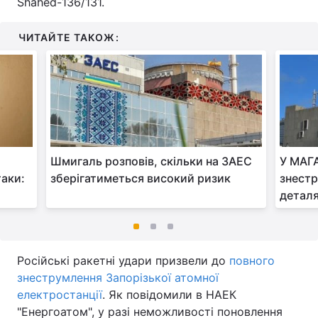
Shahed-136/131.
ЧИТАЙТЕ ТАКОЖ:
Шмигаль розповів, скільки на ЗАЕС
У МАГА
таки:
зберігатиметься високий ризик
знестр
детал
Російські ракетні удари призвели до
повного
знеструмлення Запорізької атомної
електростанції
. Як повідомили в НАЕК
"Енергоатом", у разі неможливості поновлення