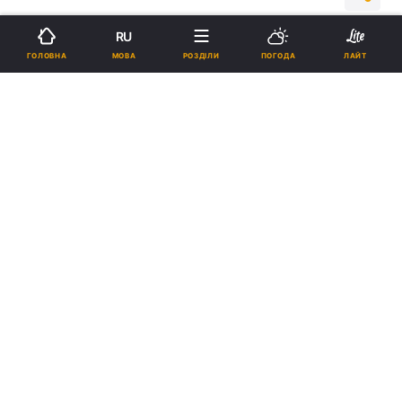
RU
Підпишіться на нас в Google
МОВА
ГОЛОВНА
РОЗДІЛИ
ПОГОДА
ЛАЙТ
Літак "Роснефти" підлягає арешту / фото REUTERS
За час санкцій він сім разів вилітав і
повертався в РФ.
Реклама