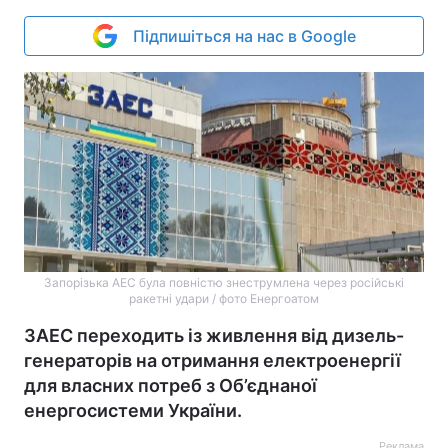
Підпишіться на нас в Google
Запорізька АЕС була повністю знеструмлена через російські
ракетні удари / фото Енергоатом
ЗАЕС переходить із живлення від дизель-
генераторів на отримання електроенергії
для власних потреб з Об’єднаної
енергосистеми України.
Реклама