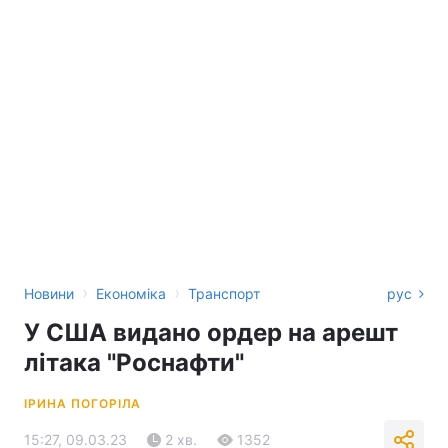
›
›
Новини
Економіка
Транспорт
рус
У США видано ордер на арешт
літака "Роснафти"
ІРИНА ПОГОРІЛА
15:27, 09.03.23
2 хв.
1352