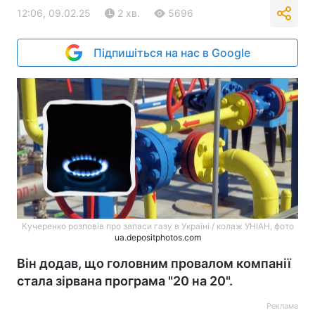
12:06, 09.02.25
2 хв.
5696
Підпишіться на нас в Google
Кучеренко розповів про запаси газу в Україні / колаж УНІАН, фото
ua.depositphotos.com
Він додав, що головним провалом компанії
стала зірвана програма "20 на 20".
Реклама