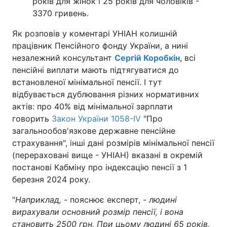
років для жінок і 25 років для чоловіків -
3370 гривень.
Як розповів у коментарі УНІАН колишній
працівник Пенсійного фонду України, а нині
незалежний консультант
Сергій Коробкін
, всі
пенсійні виплати мають підтягуватися до
встановленої мінімальної пенсії. І тут
відбувається дублювання різних нормативних
актів: про 40% від мінімальної зарплати
говорить
Закон України 1058-IV
"Про
загальнообов'язкове державне пенсійне
страхування", інші дані розмірів мінімальної пенсії
(перераховані вище - УНІАН) вказані в окремій
постанові Кабміну про індексацію пенсії з 1
березня 2024 року.
"
Наприклад,
- пояснює експерт, -
людині
вирахували основний розмір пенсії, і вона
становить 2500 грн. При цьому людині 65 років,