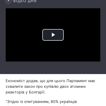
ВІДЕО ДНЯ
Лонгріди
Відео з Youtube
Статті
Інтерв'ю
Думки
Play
Архів
Вакансії
Video
Контакти
Послуги
Економіст додав, що для цього Парламент має
схвалити закон про купівлю двох атомних
реакторів у Болгарії.
"Згідно із опитуванням, 80% українців