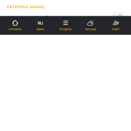
КАТЕРИНА ШВАРЦ
05:45, 09.02.25
2 хв.
37796
RU
МОВА
ГОЛОВНА
РОЗДІЛИ
ПОГОДА
ЛАЙТ
Підпишіться на нас в Google
НБУ встановив на 10 лютого офіційний курс долара до гривні на
рівні 41,47 грн/дол. / фото REUTERS
Основний формат роботи більшості
обмінників "з обороту" із середнім рівнем