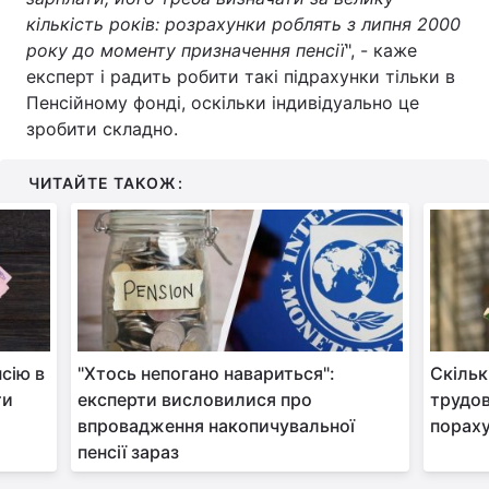
кількість років: розрахунки роблять з липня 2000
року до моменту призначення пенсії
", - каже
експерт і радить робити такі підрахунки тільки в
Пенсійному фонді, оскільки індивідуально це
зробити складно.
ЧИТАЙТЕ ТАКОЖ:
сію в
"Хтось непогано навариться":
Скільк
ти
експерти висловилися про
трудов
впровадження накопичувальної
порах
пенсії зараз