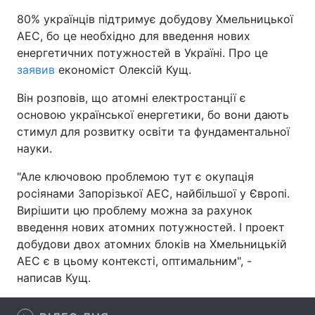
80% українців підтримує добудову Хмельницької
АЕС, бо це необхідно для введення нових
енергетичних потужностей в Україні. Про це
Головна
Війна
заявив
економіст Олексій Кущ.
Україна
Політика
Він розповів, що атомні електростанції є
основою української енергетики, бо вони дають
Економіка
Світ
стимул для розвитку освіти та фундаментальної
науки.
Спорт
Наука
"Але ключовою проблемою тут є окупація
Техно і зв'язок
Лайт
росіянами Запорізької АЕС, найбільшої у Європі.
Вирішити цю проблему можна за рахунок
Зброя
Інциденти
введення нових атомних потужностей. І проект
добудови двох атомних блоків на Хмельницькій
Здоров'я
Туризм
АЕС є в цьому контексті, оптимальним", -
написав Кущ.
Цікавинки
Погода
Екологія
Регіони