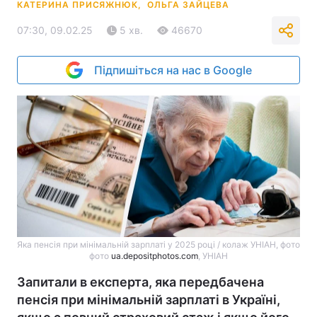
КАТЕРИНА ПРИСЯЖНЮК,
ОЛЬГА ЗАЙЦЕВА
07:30, 09.02.25
5 хв.
46670
Підпишіться на нас в Google
Яка пенсія при мінімальній зарплаті у 2025 році / колаж УНІАН, фото
фото
ua.depositphotos.com
, УНІАН
Запитали в експерта, яка передбачена
пенсія при мінімальній зарплаті в Україні,