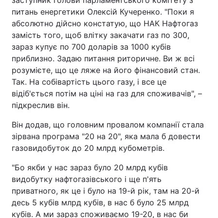
заступник голови парламентського комітету з
питань енергетики Олексій Кучеренко. "Поки я
абсолютно дійсно констатую, що НАК Нафтогаз
замість того, щоб влітку закачати газ по 300,
зараз купує по 700 доларів за 1000 кубів
приблизно. Задаю питання риторичне. Ви ж всі
розумієте, що це ляже на його фінансовий стан.
Так. На собівартість цього газу, і все це
відіб'ється потім на ціні на газ для споживачів", –
підкреслив він.
Він додав, що головним провалом компанії стала
зірвана програма "20 на 20", яка мала б довести
газовидобуток до 20 млрд кубометрів.
"Бо якби у нас зараз було 20 млрд кубів
видобутку нафтогазівського і ще п'ять
приватного, як це і було на 19-й рік, там на 20-й
десь 5 кубів млрд кубів, в нас б було 25 млрд
кубів. А ми зараз споживаємо 19-20, в нас би