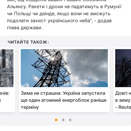
Альянсу. Ракети і дрони не падатимуть в Румунії
чи Польщі чи деінде, якщо вони не зможуть
подолати захист українського неба", - додав
глава держави.
ЧИТАЙТЕ ТАКОЖ:
чів:
Зима не страшна: Україна запустила
Довгі 
х
ще один атомний енергоблок раніше
в зиму
терміну
- Reut