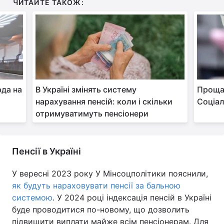
ЧИТАЙТЕ ТАКОЖ:
рда на
В Україні змінять систему
Проща
а
нарахування пенсій: коли і скільки
Соціал
отримуватимуть пенсіонери
Пенсії в Україні
У вересні 2023 року У Мінсоцполітики пояснили,
як будуть нараховувати пенсії за бальною
системою
. У 2024 році індексація пенсій в Україні
буде проводитися по-новому, що дозволить
підвищити виплати майже всім пенсіонерам. Для