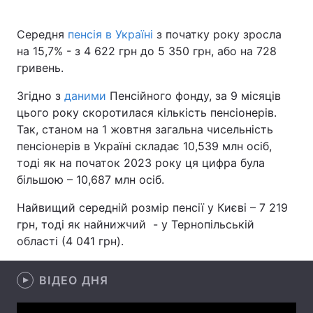
Середня
пенсія в Україні
з початку року зросла
на 15,7% - з 4 622 грн до 5 350 грн, або на 728
Головна
Війна
гривень.
Україна
Політика
Згідно з
даними
Пенсійного фонду, за 9 місяців
цього року скоротилася кількість пенсіонерів.
Економіка
Світ
Так, станом на 1 жовтня загальна чисельність
пенсіонерів в Україні складає 10,539 млн осіб,
Спорт
Наука
тоді як на початок 2023 року ця цифра була
більшою – 10,687 млн осіб.
Техно і зв'язок
Лайт
Найвищий середній розмір пенсії у Києві – 7 219
Зброя
Інциденти
грн, тоді як найнижчий - у Тернопільській
області (4 041 грн).
Здоров'я
Туризм
Цікавинки
Погода
ВІДЕО ДНЯ
Екологія
Регіони