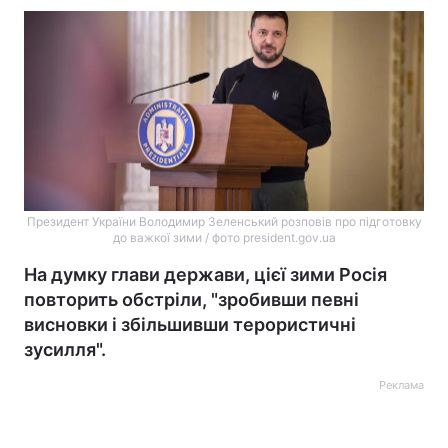
Президент України Володимир Зеленський розповів про підготовку
до важкої зими / фото president.gov.ua
На думку глави держави, цієї зими Росія
повторить обстріли, "зробивши певні
висновки і збільшивши терористичні
зусилля".
Реклама