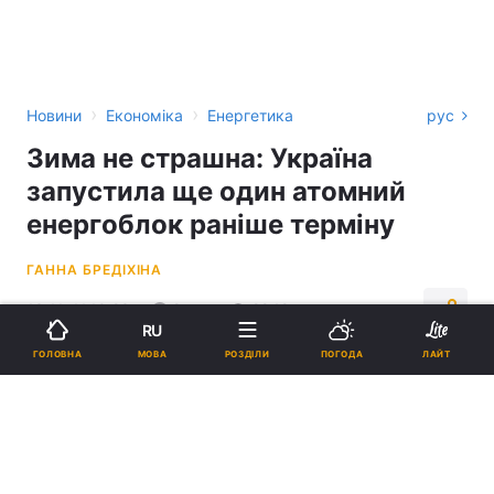
›
›
Новини
Економіка
Енергетика
рус
Зима не страшна: Україна
запустила ще один атомний
енергоблок раніше терміну
ГАННА БРЕДІХІНА
13:11, 11.10.23
2 хв.
2949
RU
МОВА
ГОЛОВНА
РОЗДІЛИ
ПОГОДА
ЛАЙТ
Підпишіться на нас в Google