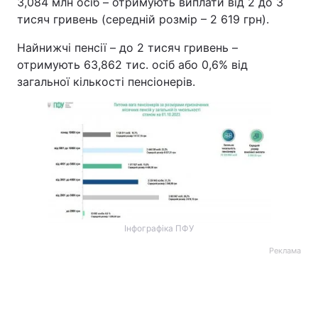
3,084 млн осіб – отримують виплати від 2 до 3
тисяч гривень (середній розмір – 2 619 грн).
Тема оформлення
Найнижчі пенсії – до 2 тисяч гривень –
отримують 63,862 тис. осіб або 0,6% від
загальної кількості пенсіонерів.
Інфографіка ПФУ
Реклама