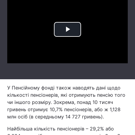
Лонгріди
Відео з Youtube
Статті
Play
Інтерв'ю
Думки
Video
Архів
Вакансії
Контакти
Послуги
У Пенсійному фонді також наводять дані щодо
кількості пенсіонерів, які отримують пенсію того
чи іншого розміру. Зокрема, понад 10 тисяч
гривень отримує 10,7% пенсіонерів, або ж 1,128
млн осіб (в середньому 14 727 гривень).
Найбільша кількість пенсіонерів – 29,2% або