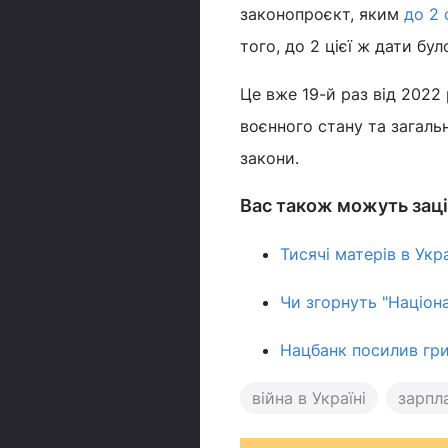
законопроєкт, яким
до 2 
того, до 2 цієї ж дати бул
Це вже 19-й раз від 2022
воєнного стану та загально
закони.
Вас також можуть заці
Тисячі матерів в Укр
Чи згорнуть "Націон
Нацбанк посилив гри
війна в Україні
зарпл