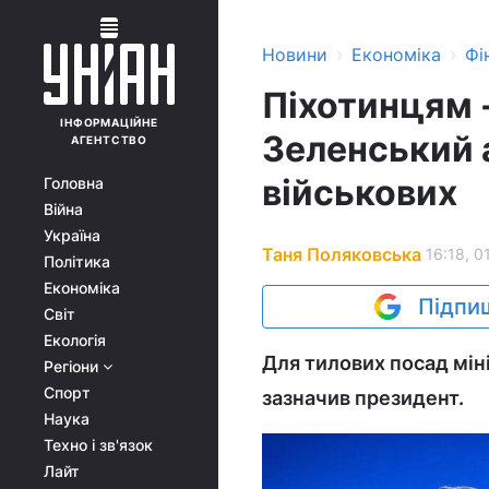
›
›
Новини
Економіка
Фі
Піхотинцям -
ІНФОРМАЦІЙНЕ
Зеленський 
АГЕНТСТВО
військових
Головна
Війна
Україна
Таня Поляковська
16:18, 0
Політика
Економіка
Підпиш
Світ
Екологія
Для тилових посад мін
Регіони
Спорт
зазначив президент.
Наука
Техно і зв'язок
Лайт