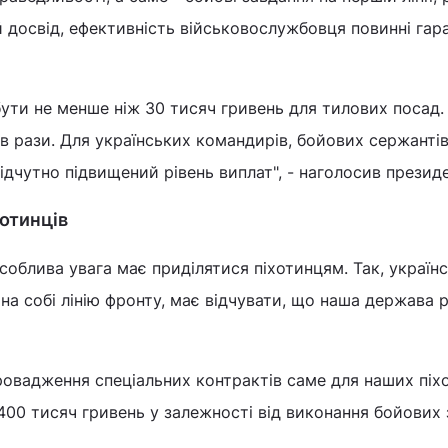
 досвід, ефективність військовослужбовця повинні гар
бути не менше ніж 30 тисяч гривень для тилових посад.
 в рази. Для українських командирів, бойових сержантів
ідчутно підвищений рівень виплат", - наголосив президе
отинців
соблива увага має приділятися піхотинцям. Так, україн
 на собі лінію фронту, має відчувати, що наша держава 
овадження спеціальних контрактів саме для наших піхо
00 тисяч гривень у залежності від виконання бойових 