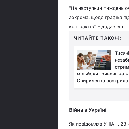
"На наступний тиждень оч
зокрема, щодо графіка пі
контрактів", - додав він.
ЧИТАЙТЕ ТАКОЖ:
Від 20 тисяч до
Тисяч
мільйона: які виплати
незаб
передбачені
отрим
 в Україні
мільйони гривень на ж
Свириденко розкрила 
Війна в Україні
Як повідомляв УНІАН, 28 