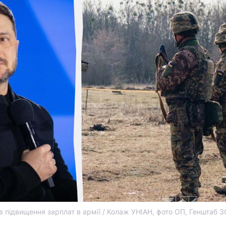
 підвищення зарплат в армії / Колаж УНІАН, фото ОП, Генштаб 