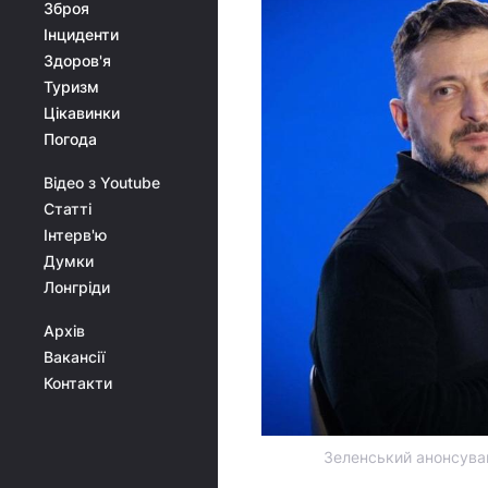
Зброя
Інциденти
Здоров'я
Туризм
Цікавинки
Погода
Відео з Youtube
Статті
Інтерв'ю
Думки
Лонгріди
Архів
Вакансії
Контакти
Зеленський анонсував