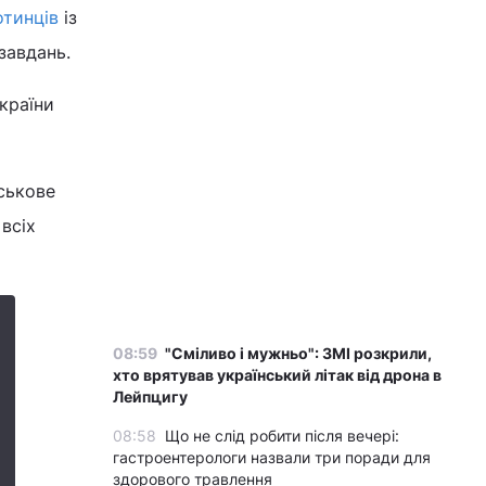
отинців
із
завдань.
країни
ськове
всіх
08:59
"Сміливо і мужньо": ЗМІ розкрили,
хто врятував український літак від дрона в
Лейпцигу
08:58
Що не слід робити після вечері:
гастроентерологи назвали три поради для
здорового травлення