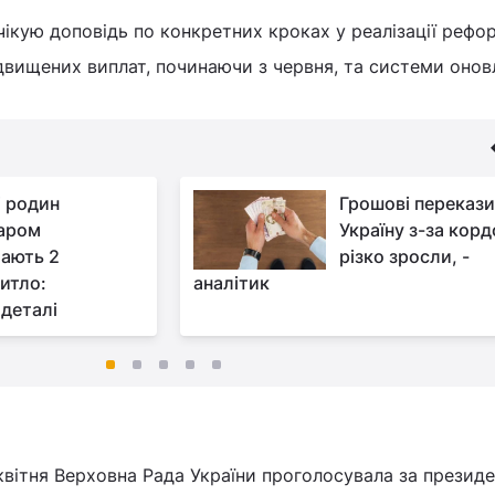
ікую доповідь по конкретних кроках у реалізації рефо
двищених виплат, починаючи з червня, та системи онов
і родин
Грошові перекази
аром
Україну з-за корд
ають 2
різко зросли, -
итло:
аналітик
деталі
квітня Верховна Рада України проголосувала за презид