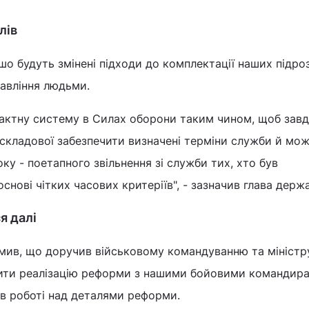
лів
 шо будуть змінені підходи до комплектації наших підроз
авління людьми.
актну систему в Силах оборони таким чином, щоб зав
кладової забезпечити визначені терміни служби й мож
ку - поетапного звільнення зі служби тих, хто був
основі чітких часових критеріїв", - зазначив глава держ
я далі
мив, що доручив військовому командуванню та міністр
ити реалізацію реформи з нашими бойовими командир
ї в роботі над деталями реформи.