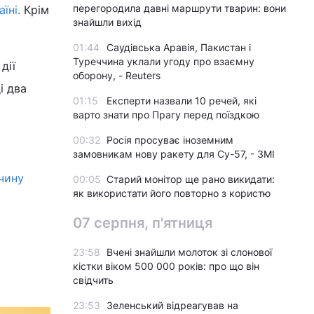
перегородила давні маршрути тварин: вони
їні.
Крім
знайшли вихід
01:44
Саудівська Аравія, Пакистан і
Туреччина уклали угоду про взаємну
дії
оборону, - Reuters
і два
01:15
Експерти назвали 10 речей, які
варто знати про Прагу перед поїздкою
00:32
Росія просуває іноземним
замовникам нову ракету для Су-57, - ЗМІ
ичину
00:05
Старий монітор ще рано викидати:
як використати його повторно з користю
07 серпня, п'ятниця
23:58
Вчені знайшли молоток зі слонової
кістки віком 500 000 років: про що він
свідчить
23:53
Зеленський відреагував на