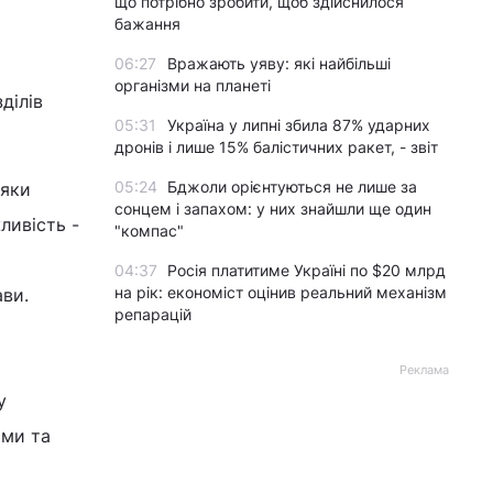
що потрібно зробити, щоб здійснилося
бажання
06:27
Вражають уяву: які найбільші
організми на планеті
ділів
05:31
Україна у липні збила 87% ударних
дронів і лише 15% балістичних ракет, - звіт
05:24
Бджоли орієнтуються не лише за
дяки
сонцем і запахом: у них знайшли ще один
ливість -
"компас"
04:37
Росія платитиме Україні по $20 млрд
на рік: економіст оцінив реальний механізм
ави.
репарацій
Реклама
у
ами та