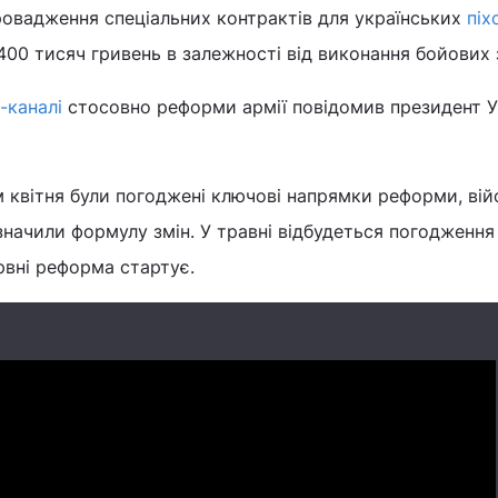
ровадження спеціальних контрактів для українських
піх
00 тисяч гривень в залежності від виконання бойових 
-каналі
стосовно реформи армії повідомив президент У
м квітня були погоджені ключові напрямки реформи, вій
начили формулу змін. У травні відбудеться погодження 
рвні реформа стартує.