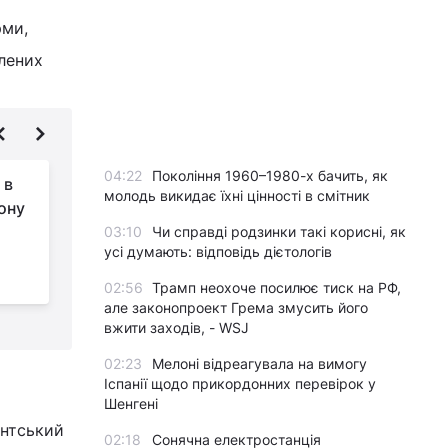
рми,
лених
04:22
Покоління 1960–1980-х бачить, як
 в
Курс валют у
молодь викидає їхні цінності в смітник
ону
"ПриватБанку":
скільки коштує долар
03:10
Чи справді родзинки такі корисні, як
усі думають: відповідь дієтологів
у п'ятницю
т
02:56
Трамп неохоче посилює тиск на РФ,
але законопроект Грема змусить його
вжити заходів, - WSJ
02:23
Мелоні відреагувала на вимогу
Іспанії щодо прикордонних перевірок у
Шенгені
ентський
02:18
Сонячна електростанція