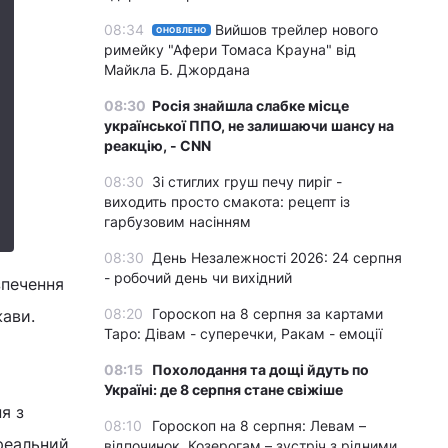
08:34
Вийшов трейлер нового
ОНОВЛЕНО
римейку "Афери Томаса Крауна" від
Майкла Б. Джордана
08:30
Росія знайшла слабке місце
української ППО, не залишаючи шансу на
реакцію, - CNN
08:30
Зі стиглих груш печу пиріг -
виходить просто смакота: рецепт із
гарбузовим насінням
08:30
День Незалежності 2026: 24 серпня
- робочий день чи вихідний
зпечення
08:20
Гороскоп на 8 серпня за картами
жави.
Таро: Дівам - суперечки, Ракам - емоції
08:15
Похолодання та дощі йдуть по
Україні: де 8 серпня стане свіжіше
я з
08:10
Гороскоп на 8 серпня: Левам –
 реальний
відпочинок, Козерогам – зустріч з рідними