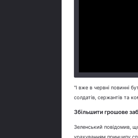
"І вже в червні повинні б
солдатів, сержантів та к
Збільшити грошове за
Зеленський повідомив, що
урахуванням принципу спр