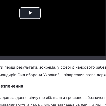
Play
Video
ути перші результати, зокрема, у сфері фінансового забе
омандирів Сил оборони України", - підкреслив глава дер
безпечення
 дав завдання відчутно збільшити грошове забезпеченн
аведливості, а саме - бойові завдання на першій лінії,