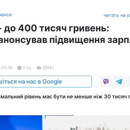
нанси
читать на 
 до 400 тисяч гривень:
анонсував підвищення зарп
1.05.26
3 хв.
28961
іться на нас в Google
імальний рівень має бути не менше ніж 30 тисяч 