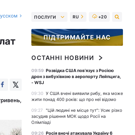
русском
RU
+20
ПОСЛУГИ
ПІДТРИМАЙТЕ НАС
лат
ОСТАННІ НОВИНИ
09:59
Розвідка США пов’язує з Росією
дрон з вибухівкою в аеропорту Лейпцига,
- WSJ
09:30
У США вчені виявили рибу, яка може
жити понад 400 років: що про неї відомо
гривень,
09:27
"Цій людині не місце тут": Усик різко
засудив рішення МОК щодо Росії на
Олімпіаді
09:26
Росія вночі атакувала Україну 6