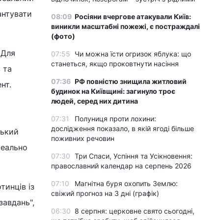
антувати
08:09
Росіяни вчергове атакували Київ:
виникли масштабні пожежі, є постраждалі
(фото)
 Для
07:55
Чи можна їсти огризок яблука: що
станеться, якщо проковтнути насіння
 та
07:36
РФ повністю знищила житловий
нт.
будинок на Київщині: загинуло троє
людей, серед них дитина
07:31
Полуниця проти лохини:
дослідження показало, в якій ягоді більше
ський
поживних речовин
реально
07:30
Три Спаси, Успіння та Усікновення:
православний календар на серпень 2026
07:10
Магнітна буря охопить Землю:
тинців із
свіжий прогноз на 3 дні (графік)
завдань",
06:30
8 серпня: церковне свято сьогодні,