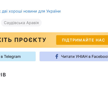
: дві хороші новини для України
Саудівська Аравія
ІТЬ ПРОЄКТУ
ПІДТРИМАЙТЕ НАС
 в Telegram
Читати УНІАН в Faceboo
ІВ