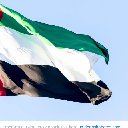
 створити антиіранську коаліцію / фото
ua.depositphotos.com