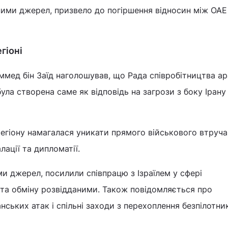
ними джерел, призвело до погіршення відносин між ОАЕ
гіоні
ммед бін Заїд наголошував, що Рада співробітництва а
ла створена саме як відповідь на загрози з боку Ірану 
регіону намагалася уникати прямого військового втруча
ації та дипломатії.
и джерел, посилили співпрацю з Ізраїлем у сфері
 та обміну розвідданими. Також повідомляється про
ських атак і спільні заходи з перехоплення безпілотник