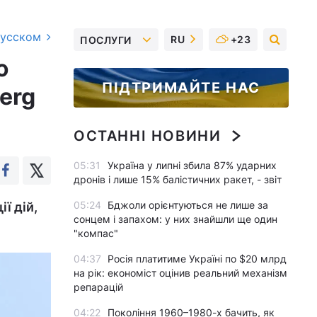
русском
RU
+23
ПОСЛУГИ
ю
ПІДТРИМАЙТЕ НАС
erg
ОСТАННІ НОВИНИ
05:31
Україна у липні збила 87% ударних
дронів і лише 15% балістичних ракет, - звіт
05:24
Бджоли орієнтуються не лише за
ї дій,
сонцем і запахом: у них знайшли ще один
"компас"
04:37
Росія платитиме Україні по $20 млрд
на рік: економіст оцінив реальний механізм
репарацій
04:22
Покоління 1960–1980-х бачить, як