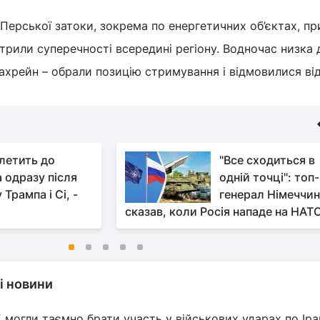
 Перської затоки, зокрема по енергетичних об’єктах, п
острили суперечності всередині регіону. Водночас низка
Бахрейн – обрали позицію стримування і відмовилися ві
 летить до
"Все сходиться в
а одразу після
одній точці": топ-
 Трампа і Сі, -
генерал Німеччи
сказав, коли Росія нападе на НАТ
і новини
 могли таємно брати участь у військових ударах по Іра