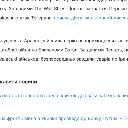
у. За даними The Wall Street Journal, монархія Персько
мішенню атак Тегерана,
почала діяти як активний учасн
аудівська Аравія здійснила серію неоприлюднених авіа
сштабної війни на Близькому Сході. За даними Reuters, 
дівські військові безпосередньо завдали ударів по іран
кавити новини:
тіна остаточно створено, квиток до Гааги забезпечений
і на фронті: війна в Україні призведе до краху Путіна, – T