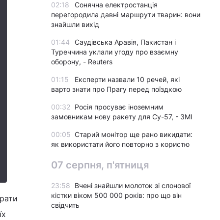
02:18
Сонячна електростанція
перегородила давні маршрути тварин: вони
знайшли вихід
01:44
Саудівська Аравія, Пакистан і
Туреччина уклали угоду про взаємну
оборону, - Reuters
01:15
Експерти назвали 10 речей, які
варто знати про Прагу перед поїздкою
00:32
Росія просуває іноземним
замовникам нову ракету для Су-57, - ЗМІ
00:05
Старий монітор ще рано викидати:
як використати його повторно з користю
07 серпня, п'ятниця
23:58
Вчені знайшли молоток зі слонової
кістки віком 500 000 років: про що він
брати
свідчить
їх