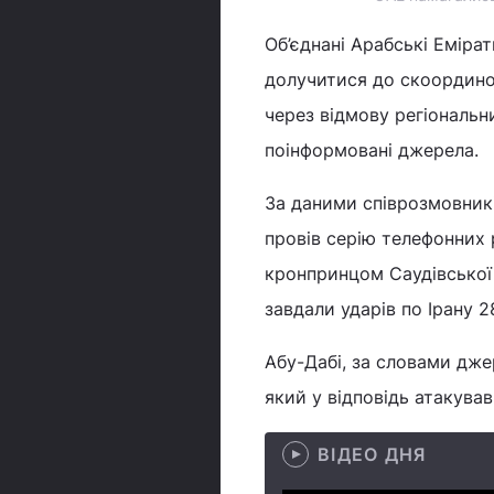
Об’єднані Арабські Еміра
долучитися до скоординов
через відмову регіональн
поінформовані джерела.
За даними співрозмовник
провів серію телефонних 
кронпринцом Саудівської 
завдали ударів по Ірану 2
Абу-Дабі, за словами дже
який у відповідь атакував
ВІДЕО ДНЯ