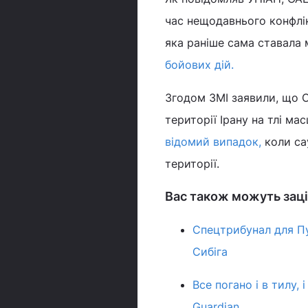
час нещодавнього конфлікт
яка раніше сама ставала 
бойових дій.
Згодом ЗМІ заявили, що С
території Ірану на тлі ма
відомий випадок,
коли сау
території.
Вас також можуть заці
Спецтрибунал для Пу
Сибіга
Все погано і в тилу, 
Guardian