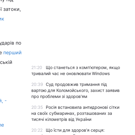
ї затоки,
ик
ударів по
це
перший
ській
21:20
Що станеться з комп’ютером, якщо
тривалий час не оновлювати Windows
20:39
Суд продовжив тримання під
вартою для Коломойського, захист заявив
про проблеми зі здоров'ям
, -
20:35
Росія встановила антидронові сітки
на своїх субмаринах, розташованих за
тисячі кілометрів від України
he
20:22
Що їсти для здоров’я серця: