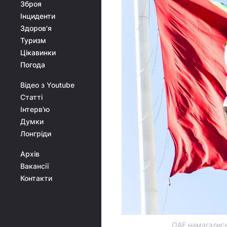
Зброя
Інциденти
Здоров'я
Туризм
Цікавинки
Погода
Відео з Youtube
Статті
Інтерв'ю
Думки
Лонгріди
Архів
Вакансії
Контакти
ОАЕ намагались