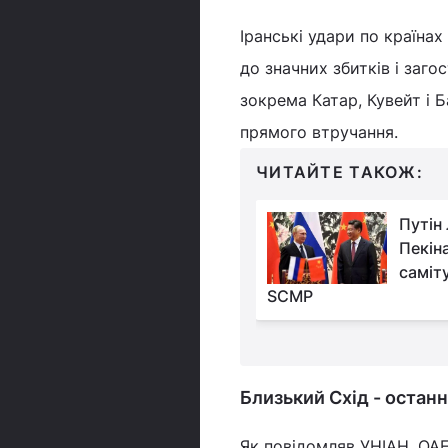
Іранські удари по країнах
до значних збитків і заг
зокрема Катар, Кувейт і 
прямого втручання.
ЧИТАЙТЕ ТАКОЖ:
Путін намагається
Путін
переконати росіян,
Пекін
що війна
саміту
ься до завершення, – WP
SCMP
Близький Схід - останн
Як повідомляв УНІАН, ОАЕ