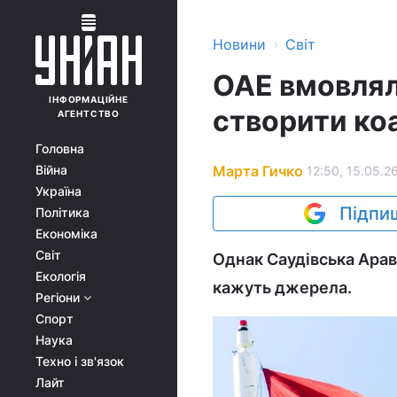
›
Новини
Світ
ОАЕ вмовлял
ІНФОРМАЦІЙНЕ
створити коа
АГЕНТСТВО
Головна
Марта Гичко
Війна
12:50, 15.05.2
Україна
Підпиш
Політика
Економіка
Світ
Однак Саудівська Араві
Екологія
кажуть джерела.
Регіони
Спорт
Наука
Техно і зв'язок
Лайт