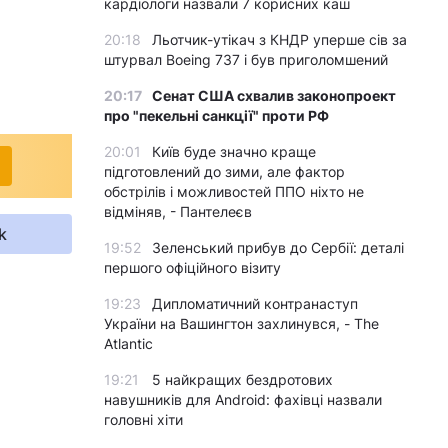
кардіологи назвали 7 корисних каш
20:18
Льотчик-утікач з КНДР уперше сів за
штурвал Boeing 737 і був приголомшений
20:17
Сенат США схвалив законопроект
про "пекельні санкції" проти РФ
20:01
Київ буде значно краще
підготовлений до зими, але фактор
обстрілів і можливостей ППО ніхто не
відміняв, - Пантелеєв
k
19:52
Зеленський прибув до Сербії: деталі
першого офіційного візиту
19:23
Дипломатичний контранаступ
України на Вашингтон захлинувся, - The
Atlantic
19:21
5 найкращих бездротових
навушників для Android: фахівці назвали
головні хіти