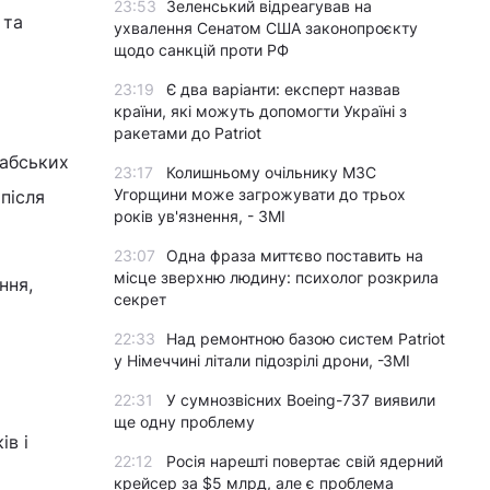
23:53
Зеленський відреагував на
 та
ухвалення Сенатом США законопроєкту
щодо санкцій проти РФ
23:19
Є два варіанти: експерт назвав
країни, які можуть допомогти Україні з
ракетами до Patriot
рабських
23:17
Колишньому очільнику МЗС
Угорщини може загрожувати до трьох
після
років ув'язнення, - ЗМІ
23:07
Одна фраза миттєво поставить на
місце зверхню людину: психолог розкрила
ння,
секрет
22:33
Над ремонтною базою систем Patriot
у Німеччині літали підозрілі дрони, -ЗМІ
22:31
У сумнозвісних Boeing-737 виявили
ще одну проблему
ів і
22:12
Росія нарешті повертає свій ядерний
крейсер за $5 млрд, але є проблема