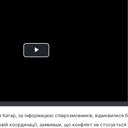
Play
Video
та Катар, за інформацією співрозмовників, відмовилися 
овій координації, заявивши, що конфлікт не стосується 