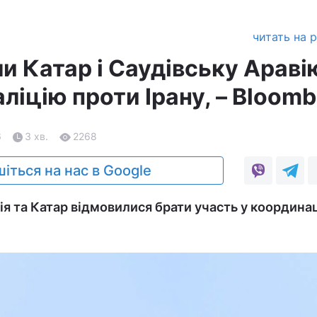
читать на 
и Катар і Саудівську Араві
ліцію проти Ірану, – Bloomb
6
3 хв.
2268
іться на нас в Google
я та Катар відмовилися брати участь у координаці