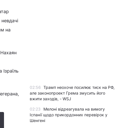
атар
 невдачі
ям на
 Нахаян
 Ізраїль
02:56
Трамп неохоче посилює тиск на РФ,
але законопроект Грема змусить його
егерана,
вжити заходів, - WSJ
02:23
Мелоні відреагувала на вимогу
Іспанії щодо прикордонних перевірок у
Шенгені