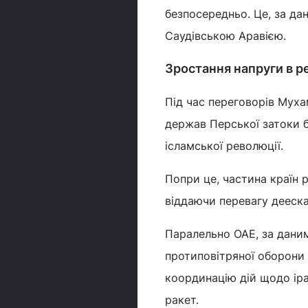
безпосередньо. Це, за да
Саудівською Аравією.
Зростання напруги в ре
Під час переговорів Муха
держав Перської затоки бу
ісламської революції.
Попри це, частина країн 
віддаючи перевагу деескал
Паралельно ОАЕ, за даним
протиповітряної оборони
координацію дій щодо іран
ракет.