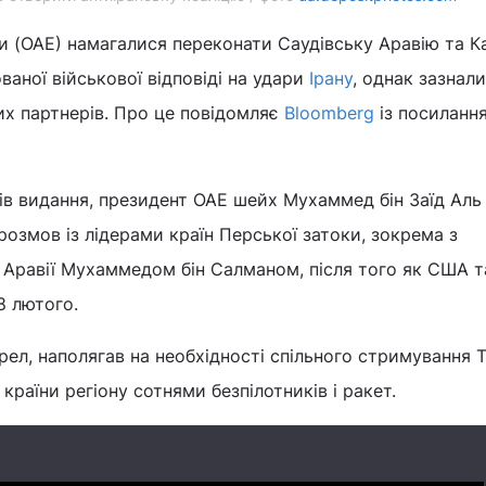
ти (ОАЕ) намагалися переконати Саудівську Аравію та К
аної військової відповіді на удари
Ірану
, однак зазнали
их партнерів. Про це повідомляє
Bloomberg
із посиланн
ів видання, президент ОАЕ шейх Мухаммед бін Заїд Аль
розмов із лідерами країн Перської затоки, зокрема з
Аравії Мухаммедом бін Салманом, після того як США та
8 лютого.
рел, наполягав на необхідності спільного стримування Т
 країни регіону сотнями безпілотників і ракет.