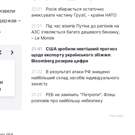
22:01
Росія збирається остаточно
ризвели
анексувати частину Грузії, - країни НАТО
 держав –
21:51
Під час візитів Путіна до регіонів на
д
АЗС з’являється багато дешевого бензину,
– Le Monde
21:41
США зробили невтішний прогноз
щодо експорту українського збіжжя:
Bloomberg розкрив цифри
Трамп улещував, Сі
21:32
В результаті атаки РФ знищено
був непохитним: NYT
найбільший склад засобів індивідуального
ни
оцінив перший день
захисту
О
переговорів у Китаї
п
21:21
РЕБ не замінить "Петріоти": Флеш
розповів про найбільшу небезпеку
Реклама
ну під