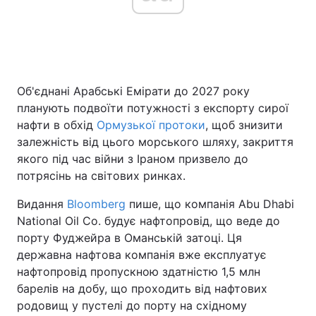
Головна
Війна
Об'єднані Арабські Емірати до 2027 року
Україна
Політика
планують подвоїти потужності з експорту сирої
Економіка
Світ
нафти в обхід
Ормузької протоки
, щоб знизити
залежність від цього морського шляху, закриття
Спорт
Наука
якого під час війни з Іраном призвело до
потрясінь на світових ринках.
Техно і зв'язок
Лайт
Видання
Bloomberg
пише, що компанія Abu Dhabi
Зброя
Інциденти
National Oil Co. будує нафтопровід, що веде до
порту Фуджейра в Оманській затоці. Ця
Здоров'я
Туризм
державна нафтова компанія вже експлуатує
нафтопровід пропускною здатністю 1,5 млн
Цікавинки
Погода
барелів на добу, що проходить від нафтових
родовищ у пустелі до порту на східному
Екологія
Регіони