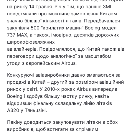
на ринку 14 травня. Річ у тім, що раніше ЗМІ
повідомляли про можливе замовлення Китаєм
значно більшої кількості літаків. Передбачалася
закупівля 500 "крилатих машин" Boeing моделі
737 MAX, а також, імовірно, десятків дорожчих
широкофюзеляжних
авіалайнерів. Повідомлялося, що Китай також вів
переговори щодо аналогічної за масштабом
угоди з європейським Airbus.
Конкуруючі авіавиробники давно змагаються за
продажі в Китай – другий за розміром авіаційний
ринок у світі. У 2010-х роках Airbus випередив
Boeing і здобув більшу частку ринку, навіть
відкривши фінальну складальну лінію літаків
A320 у Тяньцзіні.
Пекіну доводиться закуповувати літаки в обох
виробників, щоб встигати за стрімким