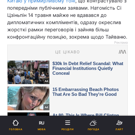
Китаю у примирливому тоні
, що контрастувало з
попередніми публічними заявами. Натомість Сі
Цзіньпін 14 травня майже не вдавався до
дипломатичних компліментів, одразу окреслив
жорсткі рамки переговорів і зайняв більш
конфронтаційну позицію, зокрема щодо Тайваню.
Реклама
RU
МОВА
ГОЛОВНА
РОЗДІЛИ
ПОГОДА
ЛАЙТ