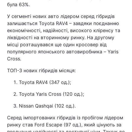
була 63%.
У сегменті нових авто лідером серед гібридів
залишається Toyota RAV4 – завдяки поєднанню
економічності, надійності, високого кліренсу та
ліквідності на вторинному ринку. На другому
місці розташувався ще один кросовер від
популярного японського автовиробника – Yaris
Cross.
ТОП-3 нових гібридів місяця:
Toyota RAV4 (347 од.);
Toyota Yaris Cross (120 од.);
Nissan Qashqai (102 од.).
Серед імпортованих гібридів із пробігом лідером
ринку став Ford Escape (97 од.), який цінують за
поєднання надійності та доступної ціни. Також до