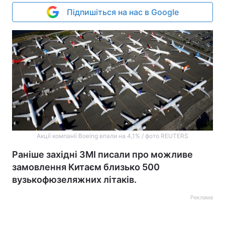
Підпишіться на нас в Google
Акції компанії Boeing впали на 4,1% / фото REUTERS
Раніше західні ЗМІ писали про можливе
замовлення Китаєм близько 500
вузькофюзеляжних літаків.
Реклама