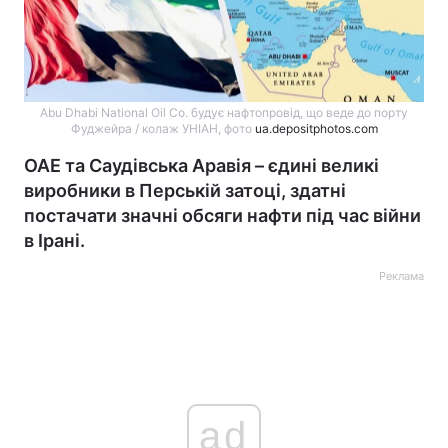
Abu Dhabi National Oil Co. будує нафтопровід, що веде до порту
Фуджейра / колаж УНІАН, фото
ua.depositphotos.com
ОАЕ та Саудівська Аравія – єдині великі
виробники в Перській затоці, здатні
постачати значні обсяги нафти під час війни
в Ірані.
Реклама
ad