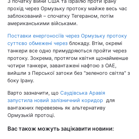
З початку війни США та Ізраїлю проти Ірану
прохід через Ормузьку протоку майже весь час
заблокований – спочатку Тегераном, потім
американськими військами.
Поставки енергоносіїв через Ормузьку протоку
суттєво обмежені через
блокаду. Втім, окремі
танкери все одно примудряються пройти через
протоку. Зокрема, протягом квітня щонайменше
чотири танкери, завантажені нафтою з ОАЕ,
вийшли з Перської затоки без "зеленого світла" з
боку Ірану.
Варто зазначити, що
Саудівська Аравія
запустила новий залізничний коридор
для
вантажних перевезень як альтернативу
Ормузькій протоці.
Вас також можуть зацікавити новини: