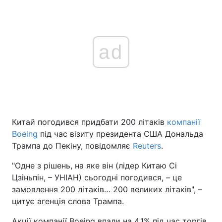
ad
Китай погодився придбати 200 літаків
компанії
Boeing
під час візиту президента США Дональда
Трампа до Пекіну, повідомляє
Reuters
.
"Одне з рішень, на яке він (лідер Китаю Сі
Цзіньпін, – УНІАН) сьогодні погодився, – це
замовлення 200 літаків… 200 великих літаків", –
цитує агенція слова Трампа.
Акції компанії Boeing впали на 4,1% під час торгів