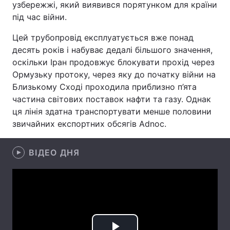
узбережжі, який виявився порятунком для країни
під час війни.
Лонгріди
Цей трубопровід експлуатується вже понад
Відео з Youtube
Статті
десять років і набуває дедалі більшого значення,
оскільки Іран продовжує блокувати прохід через
Інтерв'ю
Думки
Ормузьку протоку, через яку до початку війни на
Близькому Сході проходила приблизно п’ята
Архів
Вакансії
частина світових поставок нафти та газу. Однак
ця лінія здатна транспортувати менше половини
Контакти
звичайних експортних обсягів Adnoc.
Послуги
ВІДЕО ДНЯ