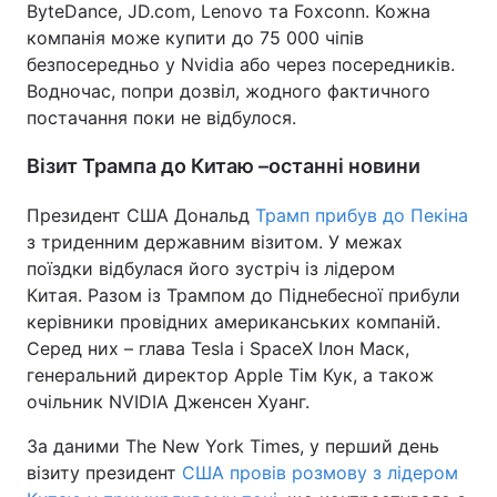
ByteDance, JD.com, Lenovo та Foxconn. Кожна
компанія може купити до 75 000 чіпів
безпосередньо у Nvidia або через посередників.
Водночас, попри дозвіл, жодного фактичного
постачання поки не відбулося.
Візит Трампа до Китаю –останні новини
Президент США Дональд
Трамп прибув до Пекіна
з триденним державним візитом. У межах
поїздки відбулася його зустріч із лідером
Китая. Разом із Трампом до Піднебесної прибули
керівники провідних американських компаній.
Серед них – глава Tesla і SpaceX Ілон Маск,
генеральний директор Apple Тім Кук, а також
очільник NVIDIA Дженсен Хуанг.
За даними The New York Times, у перший день
візиту президент
США провів розмову з лідером