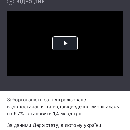
ВІДЕО ДНЯ
Лонгріди
Відео з Youtube
Статті
Інтерв'ю
Думки
Play
Архів
Вакансії
Video
Контакти
Послуги
Заборгованість за централізоване
водопостачання та водовідведення зменшилась
на 6,7% і становить 1,4 млрд грн.
За даними Держстату, в лютому українці