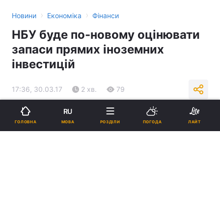
›
›
Новини
Економіка
Фінанси
НБУ буде по-новому оцінювати
запаси прямих іноземних
інвестицій
17:36, 30.03.17
2 хв.
79
RU
Підпишіться на нас в Google
МОВА
ГОЛОВНА
РОЗДІЛИ
ПОГОДА
ЛАЙТ