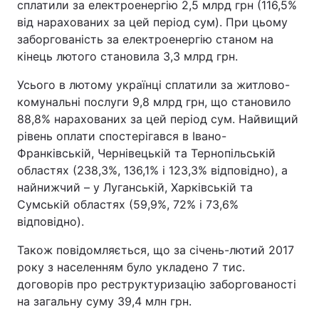
сплатили за електроенергію 2,5 млрд грн (116,5%
від нарахованих за цей період сум). При цьому
Тема оформлення
заборгованість за електроенергію станом на
кінець лютого становила 3,3 млрд грн.
Усього в лютому українці сплатили за житлово-
комунальні послуги 9,8 млрд грн, що становило
88,8% нарахованих за цей період сум. Найвищий
рівень оплати спостерігався в Івано-
Франківській, Чернівецькій та Тернопільській
областях (238,3%, 136,1% і 123,3% відповідно), а
найнижчий – у Луганській, Харківській та
Сумській областях (59,9%, 72% і 73,6%
відповідно).
Також повідомляється, що за січень-лютий 2017
року з населенням було укладено 7 тис.
договорів про реструктуризацію заборгованості
на загальну суму 39,4 млн грн.