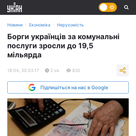
›
›
Новини
Економіка
Нерухомість
Борги українців за комунальні
послуги зросли до 19,5
мільярда
18:04, 30.03.17
2 хв.
820
Підпишіться на нас в Google