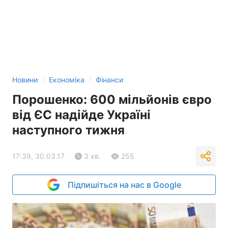
›
›
Новини
Економіка
Фінанси
Порошенко: 600 мільйонів євро
від ЄС надійде Україні
наступного тижня
17:39, 30.03.17
3 хв.
255
Підпишіться на нас в Google