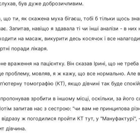
ислухав, був дуже доброзичливим.
, що ти, як скажена муха бігаєш, тобі б тільки щось зна
є. Запитав, навіщо я здавала ті чи інші аналізи - в них 
ходити на масаж, викурити десь косячок і все налагодит
ртні поради лікаря.
не враження на пацієнтку. Він сказав Ірині, що не треб
йде проблему, мовляв, я ж кажу, що все нормально. Але 
'ютерну томографію (КТ), якщо дівчині так буде спокій
пропонував зробити в іншому місці, оскільки, за його 
. Потім запитав нас з сестрою: "чи вам не принципова рі
, відразу ж погодилися пройти КТ тут, у "Мануфактурі", 
т дівчина.