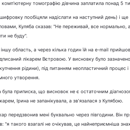
а комп'ютерну томографію дівчина заплатила понад 5 тис
зшифровку пообіцяли надіслати на наступний день) і ще
 словами, Куляба сказав: "Не переживай, все нормально, 
ти не буду".
іншу область, а через кілька годин їй на e-mail прийшо
ідписаний лікарем Вєтровою. У висновку було зазначен
скупчення рідини), під питанням неопластичний процес і
много утворення.
 була приписка, що висновок не є остаточним діагнозо
карем, Ірина не запанікувала, а зв'язалася з Кулябою.
ікар передзвонив мені буквально через півгодини. Він п
в: "я такого взагалі не очікував, це найнеприємніша знах