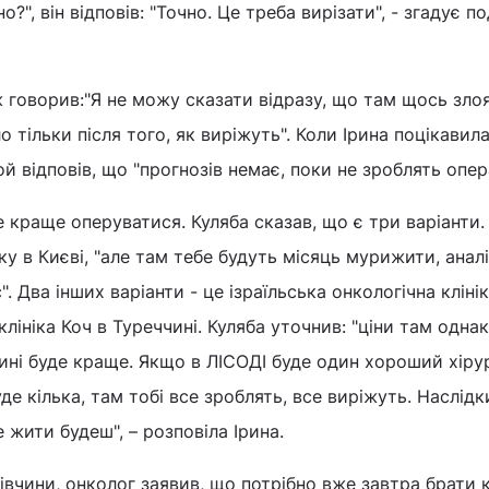
о?", він відповів: "Точно. Це треба вирізати", - згадує по
ж говорив:"Я не можу сказати відразу, що там щось злоя
 тільки після того, як виріжуть". Коли Ірина поцікавил
й відповів, що "прогнозів немає, поки не зроблять опер
де краще оперуватися. Куляба сказав, що є три варіанти.
ку в Києві, "але там тебе будуть місяць мурижити, анал
". Два інших варіанти - це ізраїльська онкологічна клін
клініка Коч в Туреччині. Куляба уточнив: "ціни там однак
ині буде краще. Якщо в ЛІСОДІ буде один хороший хірур
уде кілька, там тобі все зроблять, все виріжуть. Наслідк
 жити будеш", – розповіла Ірина.
дівчини, онколог заявив, що потрібно вже завтра брати 