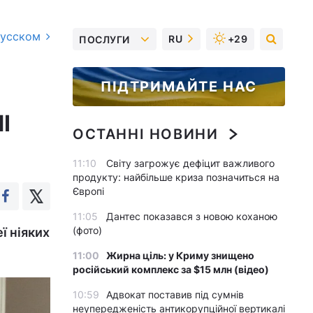
русском
RU
+29
ПОСЛУГИ
ПІДТРИМАЙТЕ НАС
І
ОСТАННІ НОВИНИ
11:10
Світу загрожує дефіцит важливого
продукту: найбільше криза позначиться на
Європі
11:05
Дантес показався з новою коханою
(фото)
ї ніяких
11:00
Жирна ціль: у Криму знищено
російський комплекс за $15 млн (відео)
10:59
Адвокат поставив під сумнів
неупередженість антикорупційної вертикалі