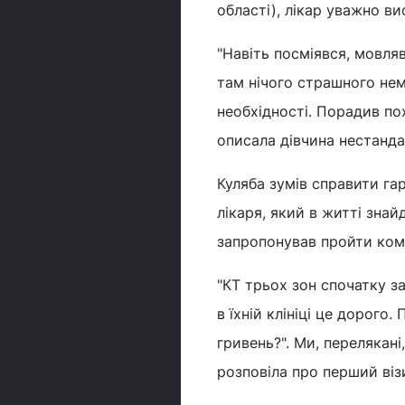
області), лікар уважно в
"Навіть посміявся, мовляв
там нічого страшного нема
необхідності. Порадив по
описала дівчина нестанда
Куляба зумів справити гар
лікаря, який в житті зна
запропонував пройти комп
"КТ трьох зон спочатку за
в їхній клініці це дорого
гривень?". Ми, перелякані
розповіла про перший візи