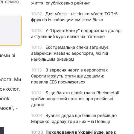
еї немає.
життя: опубліковано рейтинг
10:30
Для м’язів - не тільки м’ясо: ТОП-5
фруктів із найвищим вмістом білка
10:18
У "ПриватБанку" подорожчав долар:
актуальний курс валют на п’ятницю
10:15
Екстремальна спека затримує
авіарейси: названо аеропорти, які під
леми зі
найбільшим ризиком
10:13
З вересня черги в аеропортах
Європи можуть стати ще довшими:
олога. Ми
правила EES посилюються
 онколог,
10:12
Є ще багато цілей: глава Rheinmetall
book.
зробив жорсткий прогноз про російські
дрони
мося", -
10:04
Ryanair додав ще більше рейсів до
Марокко: одразу три з них – із Польщі
10:03
Похолодання в Україні буде, але є