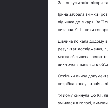
За консультацію лікаря т
Ірина забрала знімки (ро
підійшла до лікаря. За її
питання. Які - поки говори
Дівчина поїхала додому в 
результат дослідження, п
матка збільшена, асцит (
виключена наявність об'є
Оскільки внизу документа
потрібна консультація з лі
"Я йому скинула цю КТ, л
змінився в голосі, вимови