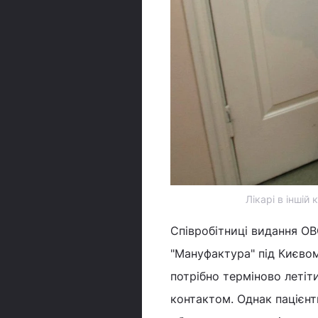
Лікарі в іншій
Співробітниці видання OB
"Мануфактура" під Києвом
потрібно терміново летіти
контактом. Однак пацієн