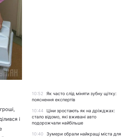
10:52
Як часто слід міняти зубну щітку:
пояснення експертів
гроші,
10:44
Ціни зростають як на дріжджах:
стало відомо, які вживані авто
ілився і
подорожчали найбільше
е
10:40
Зумери обрали найкращі міста для