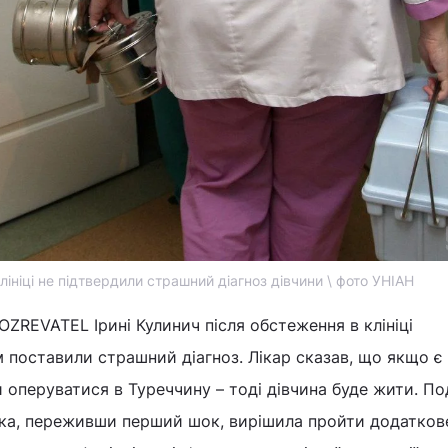
 клініці не підтвердили страшний діагноз дівчини \ фото УНІАН
OZREVATEL Ірині Кулинич після обстеження в клініці
 поставили страшний діагноз. Лікар сказав, що якщо є 
 оперуватися в Туреччину – тоді дівчина буде жити. Под
тка, переживши перший шок, вирішила пройти додатков