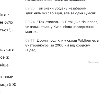
09:25
Три знаки Зодіаку незабаром
здійснять усі свої мрії, але за однієї умови
йти -
не було
09:24
"Так лякають…": Вітвіцька зізналася,
чи залишиться у Києві після народження
ься", -
малюка
09:11
Дрони поцілили у склад Wildberries в
Єкатеринбурзі за 2000 км від кордону
а шукати
(відео)
все ж
Реклама
ніше.
словами,
зниця 500
-