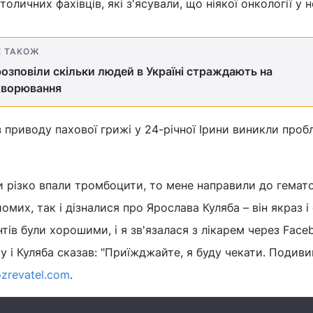
оличних фахівців, які з'ясували, що ніякої онкології у н
Е ТАКОЖ
озповіли скільки людей в Україні страждають на
хворювання
з приводу пахової грижі у 24-річної Ірини виникли проб
ли різко впали тромбоцити, то мене направили до гемат
мих, так і дізналися про Ярослава Куляба – він якраз і
єнтів були хорошими, і я зв'язалася з лікарем через Face
 і Куляба сказав: "Приїжджайте, я буду чекати. Подиви
zrevatel.com
.