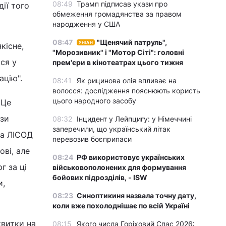
08:49
Трамп підписав укази про
дії того
обмеження громадянства за правом
народження у США
08:47
"Щенячий патруль",
УНІАН
кісне,
"Морозивник" і "Мотор Сіті": головні
ася у
прем'єри в кінотеатрах цього тижня
ацію".
08:41
Як рицинова олія впливає на
волосся: дослідження пояснюють користь
цього народного засобу
 Це
ізи
08:32
Інцидент у Лейпцигу: у Німеччині
заперечили, що український літак
іка ЛІСОД
перевозив боєприпаси
ові, але
08:24
РФ використовує українських
г за ці
військовополонених для формування
бойових підрозділів, - ISW
и,
08:23
Синоптикиня назвала точну дату,
коли вже похолоднішає по всій Україні
квитки на
08:15
Якого числа Горіховий Спас 2026: