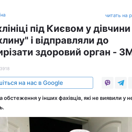
їна
читать на 
клініці під Києвом у дівчини
лину" і відправляли до
різати здоровий орган - ЗМ
3918
іться на нас в Google
обстеження у інших фахівців, які не виявили у не
ь.