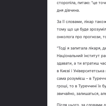
сторопіла, питаю: "це точн
дня дівчина.
За її словами, лікар тако
тому що це буде зрозуміло
онколога про прогнози, то
"Тоді я запитала лікаря, 
Національний інститут ра
здавати, а ти втратиш час
в Києві і Університетська 
сама розумієш – в Туречч
гроші, то в Туреччині їх б
звичайно, залишаться, але
Після цього, за словами 