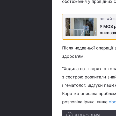
обстеження у провідних ст
ЧИТАЙТ
У МОЗ р
онкоза
Після недавньої операції 
здоров'ям.
"Ходила по лікарях, а ко
з сестрою розпитали знайо
і гематолог. Відгуки паці
Коротко описала проблему
розповіла Ірина, пише
obo
ВІДЕО ДНЯ