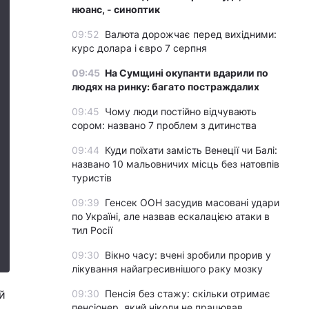
нюанс, - синоптик
09:52
Валюта дорожчає перед вихідними:
курс долара і євро 7 серпня
09:45
На Сумщині окупанти вдарили по
людях на ринку: багато постраждалих
09:45
Чому люди постійно відчувають
сором: названо 7 проблем з дитинства
09:44
Куди поїхати замість Венеції чи Балі:
названо 10 мальовничих місць без натовпів
туристів
09:39
Генсек ООН засудив масовані удари
по Україні, але назвав ескалацією атаки в
тил Росії
09:30
Вікно часу: вчені зробили прорив у
лікування найагресивнішого раку мозку
й
09:30
Пенсія без стажу: скільки отримає
пенсіонер, який ніколи не працював