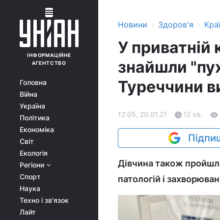
›
›
Новини
Здоров'я
Кра
У приватній 
ІНФОРМАЦІЙНЕ
знайшли "пух
АГЕНТСТВО
Туреччини ви
Головна
Війна
Україна
12:05, 20.01.21
12 хв.
Політика
Економіка
Підпиш
Світ
Екологія
Дівчина також пройшла 
Регіони
Спорт
патологій і захворюван
Наука
Техно і зв'язок
Лайт