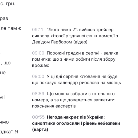
. грн.
 раз
але там є
09:11
"Люта нічка 2": вийшов трейлер
сиквелу хітової різдвяної екшн-комедії з
Девідом Гарбором (відео)
в
09:00
Порожні грядки в серпні - велика
помилка: що з ними робити після збору
о, що
врожаю
 не
09:00
У ці дні серпня клювання не буде:
що показує календар риболова на місяць
08:59
Що можна забрати з готельного
м і
номера, а за що доведеться заплатити:
пояснення експертів
08:55
Негода накриє пів України:
рямо
синоптики оголосили І рівень небезпеки
(карта)
ідка". Я