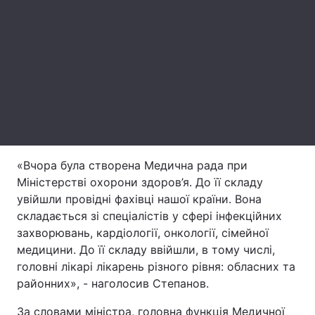
Лонгріди
Відео з Youtube
Статті
Інтерв'ю
Думки
Архів
Вакансії
Контакти
«Вчора була створена Медична рада при
Міністерстві охорони здоров’я. До її складу
Послуги
увійшли провідні фахівці нашої країни. Вона
складається зі спеціалістів у сфері інфекційних
захворювань, кардіології, онкології, сімейної
медицини. До її складу ввійшли, в тому числі,
головні лікарі лікарень різного рівня: обласних та
районних», - наголосив Степанов.
За словами міністра, головна функція Медичної