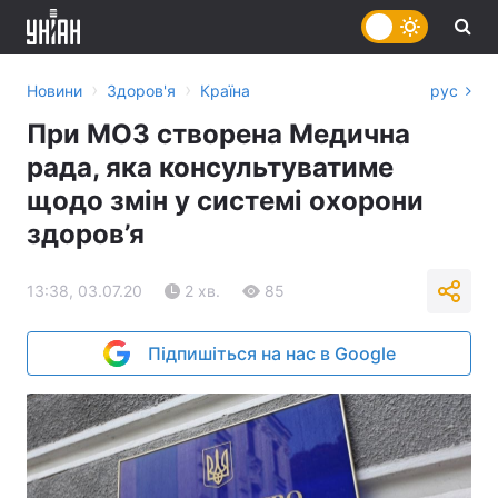
›
›
Новини
Здоров'я
Країна
рус
При МОЗ створена Медична
рада, яка консультуватиме
щодо змін у системі охорони
здоров’я
13:38, 03.07.20
2 хв.
85
Підпишіться на нас в Google