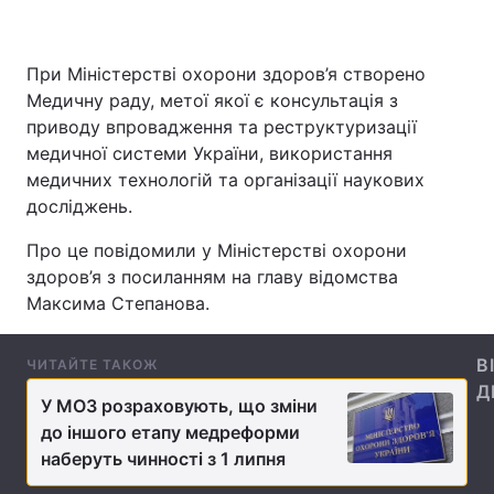
При Міністерстві охорони здоров’я створено
Головна
Війна
Медичну раду, метої якої є консультація з
приводу впровадження та реструктуризації
Україна
Політика
медичної системи України, використання
медичних технологій та організації наукових
Економіка
Світ
досліджень.
Спорт
Наука
Про це повідомили у Міністерстві охорони
здоров’я з посиланням на главу відомства
Техно і зв'язок
Лайт
Максима Степанова.
Зброя
Інциденти
В
ЧИТАЙТЕ ТАКОЖ
Здоров'я
Туризм
Д
У МОЗ розраховують, що зміни
до іншого етапу медреформи
Цікавинки
Погода
наберуть чинності з 1 липня
Екологія
Регіони