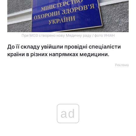
При МОЗ створено нову Медичну раду / фото УНІАН
До її складу увійшли провідні спеціалісти
країни в різних напрямках медицини.
Реклама
ad