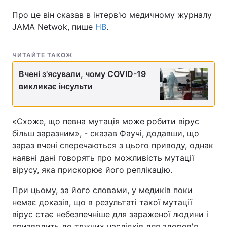
Про це він сказав в інтерв'ю медичному журналу
JAMA Netwok, пише
НВ
.
ЧИТАЙТЕ ТАКОЖ
Вчені з'ясували, чому COVID-19
викликає інсульти
«Схоже, що певна мутація може робити вірус
більш заразним», - сказав Фаучі, додавши, що
зараз вчені сперечаються з цього приводу, однак
наявні дані говорять про можливість мутації
вірусу, яка прискорює його реплікацію.
При цьому, за його словами, у медиків поки
немає доказів, що в результаті такої мутації
вірус стає небезпечніше для зараженої людини і
призводить до тяжчих наслідків для здоров'я.