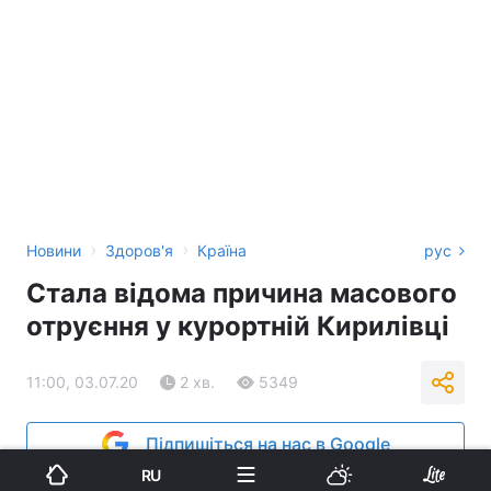
›
›
Новини
Здоров'я
Країна
рус
Стала відома причина масового
отруєння у курортній Кирилівці
11:00, 03.07.20
2 хв.
5349
Підпишіться на нас в Google
RU