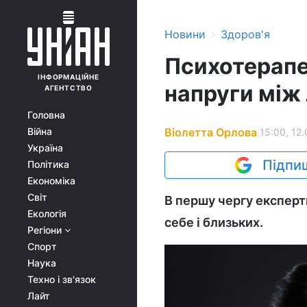
›
Новини
Здоров'я
Психотерапев
ІНФОРМАЦІЙНЕ
напруги між
АГЕНТСТВО
Головна
Віолетта Орлова
Війна
15:00, 12.
Україна
Підпиш
Політика
Економіка
Світ
В першу чергу експерти
Екологія
себе і близьких.
Регіони
Спорт
Наука
Техно і зв'язок
Лайт