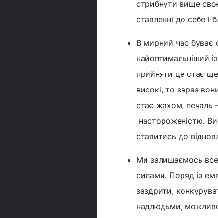
стрибнути вище своєї
ставленні до себе і 
В мирний час буває 
найоптимальніший із 
прийняти це стає ще
високі, то зараз во
стає жахом, печаль –
настороженістю. Вис
ставитись до відновл
Ми залишаємось все
силами. Поряд із емп
заздрити, конкурува
надлюдьми, можливост