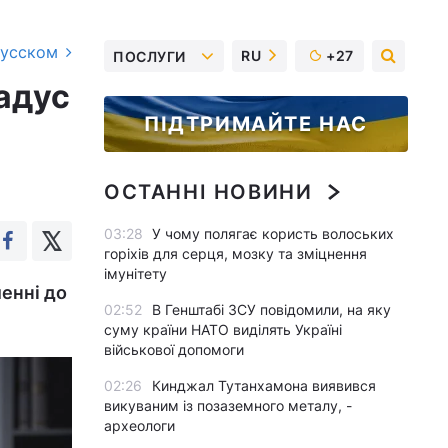
русском
RU
+27
ПОСЛУГИ
радус
ПІДТРИМАЙТЕ НАС
ОСТАННІ НОВИНИ
03:28
У чому полягає користь волоських
горіхів для серця, мозку та зміцнення
імунітету
ленні до
02:52
В Генштабі ЗСУ повідомили, на яку
суму країни НАТО виділять Україні
військової допомоги
02:26
Кинджал Тутанхамона виявився
викуваним із позаземного металу, -
археологи