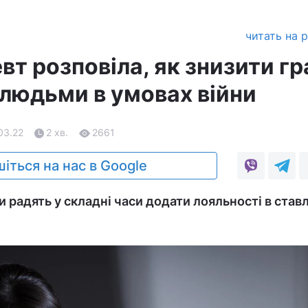
читать на 
т розповіла, як знизити г
 людьми в умовах війни
03.22
2 хв.
2661
іться на нас в Google
 радять у складні часи додати лояльності в став