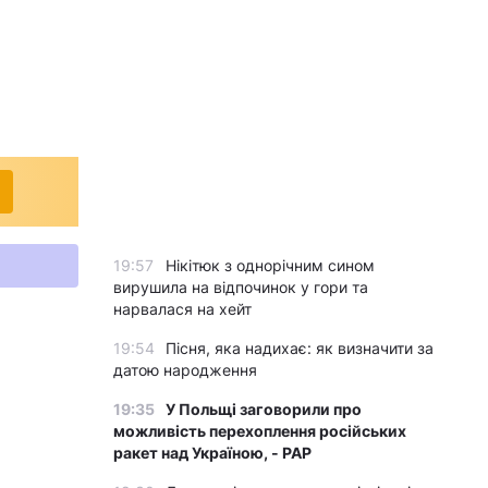
19:57
Нікітюк з однорічним сином
вирушила на відпочинок у гори та
нарвалася на хейт
19:54
Пісня, яка надихає: як визначити за
датою народження
19:35
У Польщі заговорили про
можливість перехоплення російських
ракет над Україною, - PAP