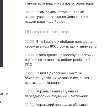
змінити всім власникам нових телевізорів
00:22
"Нам самим потрібні": Трамп
відреагував на прохання Зеленського
надати ракети до Patriot
06 серпня, четвер
23:58
Вчені виявили відбитки пальців на
кераміці віком 8000 років: що їх здивувало
23:39
Атака дронів на Москву: аналітики
оцінили ефективність роботи російської
ППО
23:24
Жінки з дипломами частіше
обирають успішних чоловіків без вищої
освіти, – дослідження
23:07
Україна ставить Путіна на
имоги
передвиборчий годинник, - Newsweek
ь
22:53
Корецький анонсував збільшення