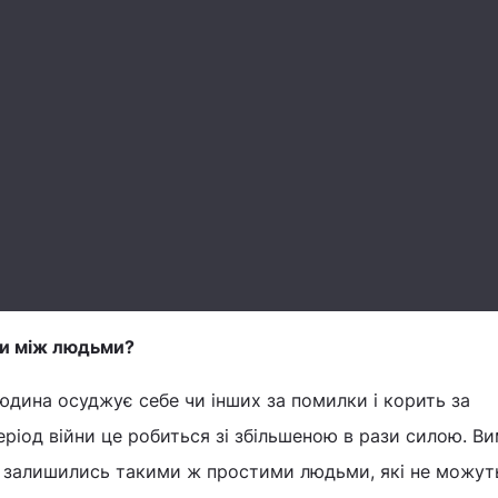
ни між людьми?
юдина осуджує себе чи інших за помилки і корить за
період війни це робиться зі збільшеною в рази силою. В
и залишились такими ж простими людьми, які не можут