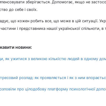
мпенсовувати зберігається. Допомогає, якщо не застос
тво до себе і своїх.
дує, що кожен робить все, що може в цій ситуації. Укр
 частини і представника нашої української спільноти, в
кавити новини:
и, як ужитися з великою кількістю людей в одному домі
ресовий розлад: як проявляється і як з ним впораєть
розповіли про цілодобову платформу психологічної доп